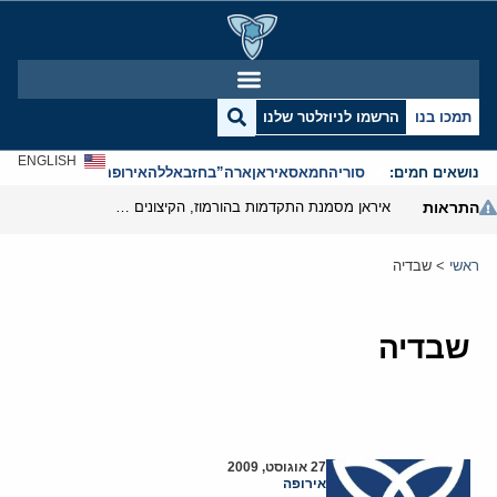
תמכו בנו
הרשמו לניוזלטר שלנו
ENGLISH
נושאים חמים:
סוריה
חמאס
איראן
ארה”ב
חזבאללה
אירופה
אנטישמיות
התראות
איראן מסמנת התקדמות בהורמוז, הקיצונים מנסים לבלום
ראשי
>
שבדיה
שבדיה
27 אוגוסט, 2009
אירופה