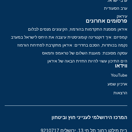
ערבי ישראל
ערב הסעודית
עיראק
פרסומים אחרונים
איראן מסמנת התקדמות בהורמוז, הקיצונים מנסים לבלום
קמפיזם: איך דוקטרינה קומוניסטית עיצבה את היחס לישראל במערב
נקמה בכותרות, הסכם בחדרים: איראן מתקרבת לפתיחת הורמוז
עסקה מסוכנת: מועצת השלום של טראמפ וחמאס
הים התיכון עשוי להיות החזית הבאה של איראן
ווידאו
YouTube
ארכיון שמע
הרצאות
המרכז הירושלמי לענייני חוץ וביטחון
בית מילקן רחוב תל חי 13, ירושלים 9210717