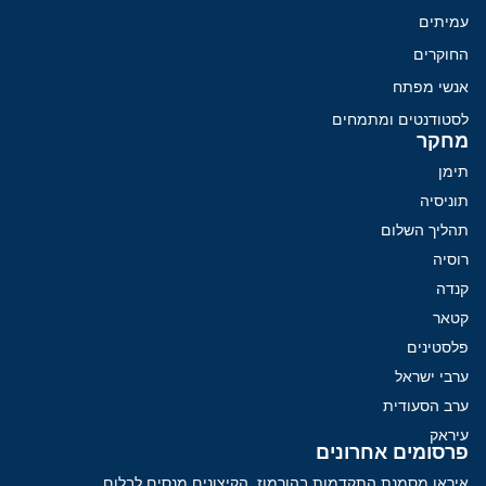
עמיתים
החוקרים
אנשי מפתח
לסטודנטים ומתמחים
מחקר
תימן
תוניסיה
תהליך השלום
רוסיה
קנדה
קטאר
פלסטינים
ערבי ישראל
ערב הסעודית
עיראק
פרסומים אחרונים
איראן מסמנת התקדמות בהורמוז, הקיצונים מנסים לבלום