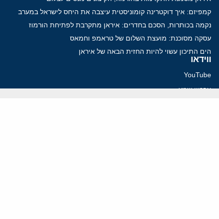
קמפיזם: איך דוקטרינה קומוניסטית עיצבה את היחס לישראל במערב
נקמה בכותרות, הסכם בחדרים: איראן מתקרבת לפתיחת הורמוז
עסקה מסוכנת: מועצת השלום של טראמפ וחמאס
הים התיכון עשוי להיות החזית הבאה של איראן
ווידאו
YouTube
ארכיון שמע
הרצאות
המרכז הירושלמי לענייני חוץ וביטחון
בית מילקן רחוב תל חי 13, ירושלים 9210717
info@jcpa.org
טל': 02-5619281
פקס: 02-5619112