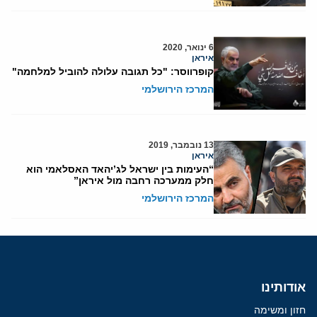
6 ינואר, 2020
איראן
קופרווסר: "כל תגובה עלולה להוביל למלחמה"
המרכז הירושלמי
13 נובמבר, 2019
איראן
“העימות בין ישראל לג’יהאד האסלאמי הוא
חלק ממערכה רחבה מול איראן”
המרכז הירושלמי
אודותינו
חזון ומשימה