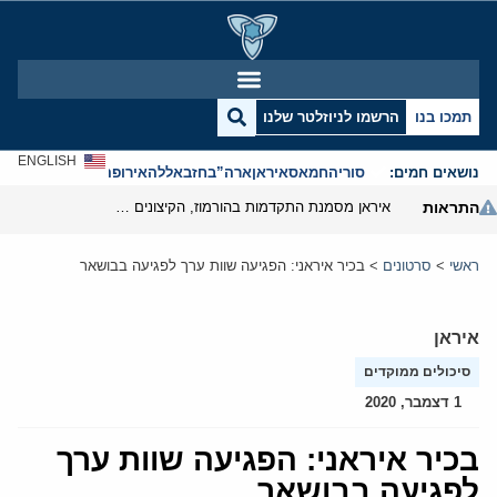
תמכו בנו
הרשמו לניוזלטר שלנו
ENGLISH
נושאים חמים:
סוריה
חמאס
איראן
ארה”ב
חזבאללה
אירופה
אנטישמיות
התראות
איראן מסמנת התקדמות בהורמוז, הקיצונים מנסים לבלום
ראשי
>
סרטונים
>
בכיר איראני: הפגיעה שוות ערך לפגיעה בבושאר
איראן
סיכולים ממוקדים
1 דצמבר, 2020
בכיר איראני: הפגיעה שוות ערך
לפגיעה בבושאר