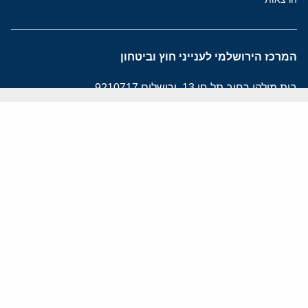
המרכז הירושלמי לענייני חוץ וביטחון
בית מילקן רחוב תל חי 13, ירושלים 9210717
info@jcpa.org
טל': 02-5619281
פקס: 02-5619112
מפת אתר
הצהרת נגישות