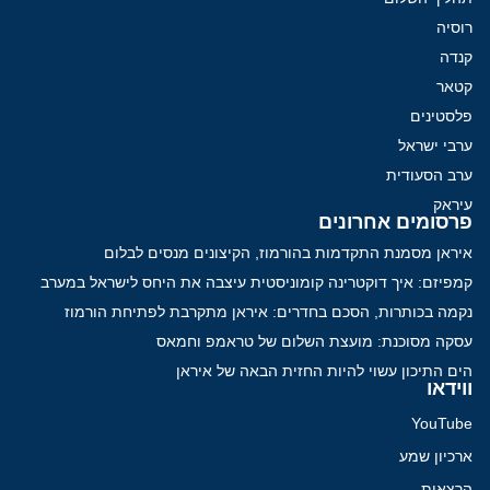
רוסיה
קנדה
קטאר
פלסטינים
ערבי ישראל
ערב הסעודית
עיראק
פרסומים אחרונים
איראן מסמנת התקדמות בהורמוז, הקיצונים מנסים לבלום
קמפיזם: איך דוקטרינה קומוניסטית עיצבה את היחס לישראל במערב
נקמה בכותרות, הסכם בחדרים: איראן מתקרבת לפתיחת הורמוז
עסקה מסוכנת: מועצת השלום של טראמפ וחמאס
הים התיכון עשוי להיות החזית הבאה של איראן
ווידאו
YouTube
ארכיון שמע
הרצאות