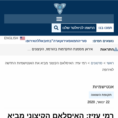
תמכו בנו
הרשמו לניוזלטר שלנו
ENGLISH
נושאים חמים:
סוריה
חמאס
איראן
ארה”ב
חזבאללה
אירופה
אנטישמיות
התראות
איראן מסמנת התקדמות בהורמוז, הקיצונים מנסים לבלום
ראשי
>
סרטונים
>
רמי עזיז: האיסלאם הקיצוני מביא את האנטישמיות החדשה
לאירופה
אנטישמיות
תקופת השואה
22 ינואר, 2020
רמי עזיז: האיסלאם הקיצוני מביא