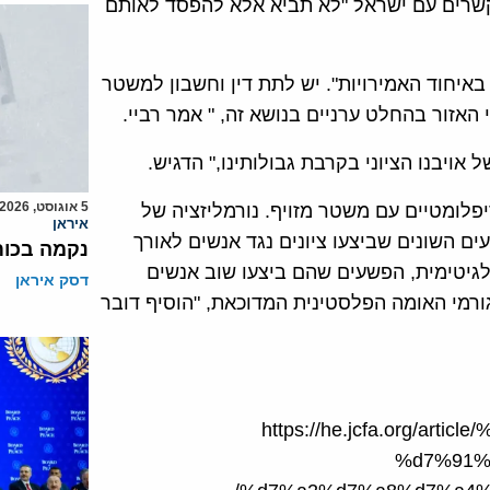
הקשרים עם ישראל "לא תביא אלא להפסד לאותם
 באיחוד האמירויות". יש לתת דין וחשבון למשטר
אזור בהחלט ערניים בנושא זה, " אמר רביי.
 אויבנו הציוני בקרבת גבולותינו," הדגיש.
5 אוגוסט, 2026
דיפלומטיים עם משטר מזויף. נורמליזציה של
איראן
ם השונים שביצעו ציונים נגד אנשים לאורך
נקמה בכות
לגיטימית, הפשעים שהם ביצעו שוב אנשים
דסק איראן
ורמי האומה הפלסטינית המדוכאת, "הוסיף דובר
https://he.jcfa.org/a
%d7%91%