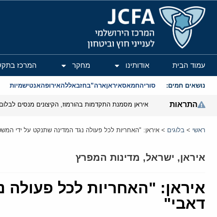
המרכז הירושלמי לענייני חוץ וביטחון
עמוד הבית
אודותינו
מחקר
המרכז בתקש
נושאים חמים:
סוריה
חמאס
איראן
ארה”ב
חזבאללה
אירופה
אנטישמיות
התראות
איראן מסמנת התקדמות בהורמוז, הקיצונים מנסים לבלום
ראשי
>
בלוגים
>
איראן: "האחריות לכל פעולה נגד המדינה שתנקט על ידי המשטר
איראן
,
ישראל
,
מדינות המפרץ
איראן: "האחריות לכל פעולה נ
דאבי"