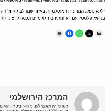
d7%90%d7%aa-%d7%9c%d7%a8%d7%a9%d7%a4/
"ללא ספק, המדינות המוסלמיות באזור שמו לב לגדול הה
בנושא פלסטין עם רעיונותיהם הגולמיים ונכנעו לרצונותיה
המרכז הירושלמי
המרכז הירושלמי לענייני חוץ וביטחון הוא מ