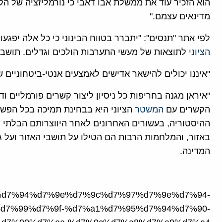
הוא הזכיר עוד את ממשלת אבו דאבי כי נורמליזציה של 
מדינאים עצמם."
לפי אתר "תנסים": "יתברר בטווח הבינוני כי כל אלה יפגעו
הציוני
לתוצאות של מעשי התערבות הולכים וגדלים. תושבי ה
"איננו יכולים להישאר אדישים לאמצעים אנטי-ביטחוניים של
"איראן מגנה בחריפות כל ניסיון ליצור קשרים פורמליים ו
הקשרים עם
המשטר
הציוני היא בבחינת תמיכה בכל הפשעי
ההיסטוריה, בעשורים האחרונים לאחר היווצרותם הבלתי 
באזור, והמלחמות הרבות הם הטילו על תושבי האזור ועל ג
המדינה.
rticle/%d7%94%d7%9e%d7%9c%d7%97%d7%9e%d7%94-
d7%99%d7%9f-%d7%a1%d7%95%d7%94%d7%90-