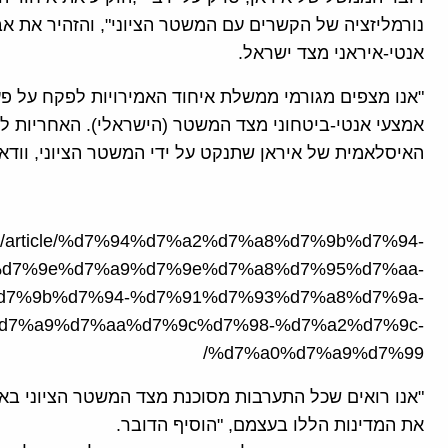
נורמליזציה של הקשרים עם המשטר הציוני", והזהיר את א
אנטי-איראני מצד ישראל.
"אנו מצפים מגורמי ממשלת איחוד האמירויות לפקח על פע
אמצעי אנטי-ביטחוני מצד המשטר (הישראלי). האחריות לכ
האיסלאמית של איראן שתנקט על ידי המשטר הציוני, וודאי
a.org/article/%d7%94%d7%a2%d7%a8%d7%9b%d7%94-
d7%9e%d7%a9%d7%9e%d7%a8%d7%95%d7%aa-
7%9b%d7%94-%d7%91%d7%93%d7%a8%d7%9a-
d7%a9%d7%aa%d7%9c%d7%98-%d7%a2%d7%9c-
%d7%a0%d7%a9%d7%99/
"אנו רואים שכל התערבות מסוכנת מצד המשטר הציוני באזו
את המדינות הללו בעצמם, "הוסיף הדובר.