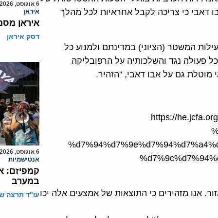
6 אוגוסט, 2026
בו דאבי כי צריכה לקבל אחראיות לכל מהלך
איראן
איראן מסמ
דסק איראן
ילות המשטר (הציוני) במדינתם ולמנוע כל
ל פעולה נגד והשלכותיה על הרפובליקה
 מוטלת גם על אבו דאבי, "הזהיר.
https://he.jcf
%
%d7%94%d7%9e%d7%94%d7%a4%d
6 אוגוסט, 2026
%d7%9c%d7%94%
אנטישמיות
קמפיזם: א
במערב
ר. אנו מזהירים כי התוצאות של אמצעים אלה יכו
עו"ד תרצה שו