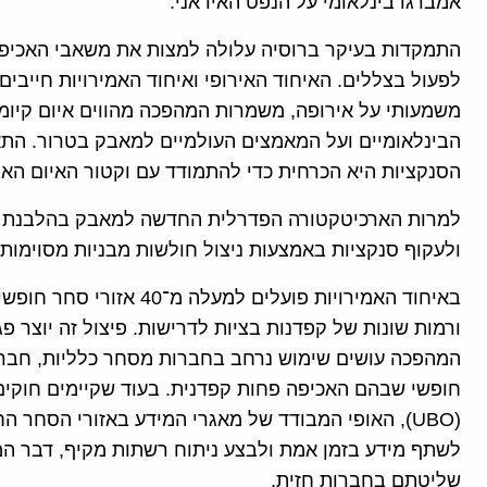
אמברגו בינלאומי על הנפט האיראני.
התמקדות בעיקר ברוסיה עלולה למצות את משאבי האכיפ
לפעול בצללים. האיחוד האירופי ואיחוד האמירויות חייבים
משמעותי על אירופה, משמרות המהפכה מהווים איום קיומי 
הבינלאומיים ועל המאמצים העולמיים למאבק בטרור. הת
הסנקציות היא הכרחית כדי להתמודד עם וקטור האיום האיר
למרות הארכיטקטורה הפדרלית החדשה למאבק בהלבנת ה
ולעקוף סנקציות באמצעות ניצול חולשות מבניות מסוימות 
באיחוד האמירויות פועלים 
ורמות שונות של קפדנות בציות לדרישות. פיצול זה יוצר פ
המהפכה עושים שימוש נרחב בחברות מסחר כלליות, חברות
חופשי שבהם האכיפה פחות קפדנית. בעוד שקיימים חוקים 
(UBO), האופי המבודד של מאגרי המידע באזורי הסחר 
לשתף מידע בזמן אמת ולבצע ניתוח רשתות מקיף, דבר 
שליטתם בחברות חזית.