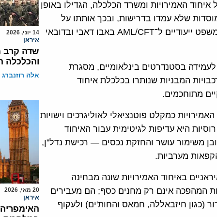
ל איחוד האמירויות ומשרד הכלכלה, הגדילו באופן
וסדות שלא עמדו בדרישות, ובכך אותתו על
מעבר מתרבות של הכלה לתרבות של אכיפה. הקמת בתי משפט ייעודיים ל־AML/CFT באבו דאבי ובדובאי
14 יוני, 2026
איראן
שדה קרב מ
והכלכלה ה
 לעמידה בסטנדרטים בינלאומיים, מסגרת
אלה רוזנברג
כבויות המבניות שנותרו בכלכלת איחוד
יים מתוחכמים.
חוד האמירויות כמקלט פוטנציאלי לאוליגרכים וישויות
וסיות היא עדיפות לגיטימית עבור האיחוד
רובן משימור עושר והחזקת נכסים — רכישת נדל"ן,
קפאות מערביות.
אניים באיחוד האמירויות שונה מבחינה
ת המהפכה אינם רק מחנים כסף; הם מעבירים
20 מאי, 2026
איראן
ור (כגון חיזבאללה, חמאס והחות'ים) ולעקוף
האימפריה 