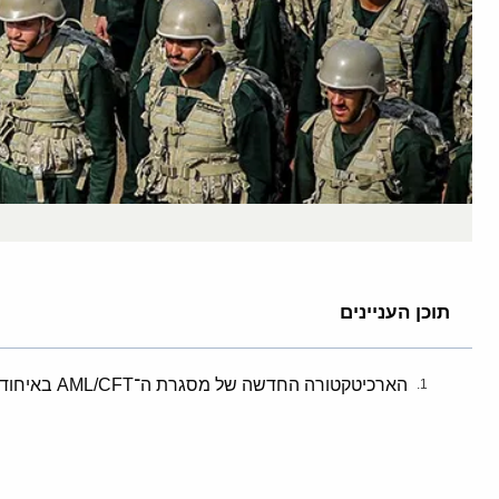
תוכן העניינים
הארכיטקטורה החדשה של מסגרת ה־AML/CFT באיחוד האמירויות