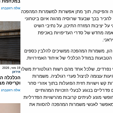
במלחמת ה
אלה רוזנברג
ה והפיקוח, תוך מתן אפשרות למשמרות המהפכה
 להכיר בכך שבעוד שרוסיה מהווה איום ביטחוני
על יציבות המזרח התיכון, על נתיבי השיט
אמה מחדש של סדרי העדיפויות באכיפת
אני.
ון, משמרות המהפכה ממשיכים להלבין כספים
הטבועות במודל הכלכלי של איחוד האמירויות.
19 מאי, 2026
למעלה מ־40 אזורי סחר חופשי נפרדים, שלכל אחד מהם רשות רגולטורית משלו
איראן
גיעות עצומה לניצול פערי רגולציה. משמרות
הכלכלה המפ
וקריסה מב
 קש וישויות חזית הפועלות בתוך אזורי סחר
פדרליים בנוגע לבעלי הזכויות המהותיים
אלה רוזנברג
החופשי מונע לעיתים קרובות מהרשויות הפדרליות
המאפשר לאנשי משמרות המהפכה להסוות את