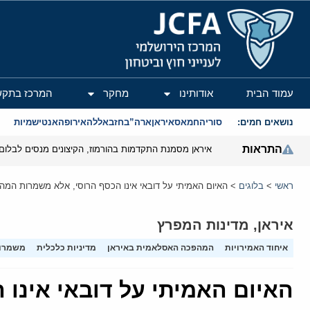
המרכז הירושלמי לענייני חוץ וביטחון
עמוד הבית
אודותינו
מחקר
המרכז בתקש
נושאים חמים:
סוריה
חמאס
איראן
ארה”ב
חזבאללה
אירופה
אנטישמיות
התראות
איראן מסמנת התקדמות בהורמוז, הקיצונים מנסים לבלום
ראשי
>
בלוגים
>
האיום האמיתי על דובאי אינו הכסף הרוסי, אלא משמרות המה
איראן
,
מדינות המפרץ
איחוד האמירויות
המהפכה האסלאמית באיראן
מדיניות כלכלית
משמרו
האיום האמיתי על דובאי אינו