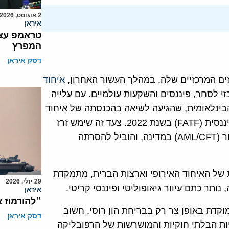
2 אוגוסט, 2026
איראן
טראמפ עצר
המפרץ
דסק איראן
ים המרכזיים שלה. במהלך העשור האחרון,
איחוד
כזי לסחר, פיננסים והשקעות עולמיים. עם עלייה
הבינלאומית, שהגיעה לשיאה בהכנסתה של איחוד
האמירויות ל"רשימה האפורה" של כוח המשימה לפעולה פיננסית (FATF) בשנת 2022. צעד זה שימש זרז
לשינוי מקיף של מסגרות המאבק בהלבנת הון ובמימון טרור (AML/CFT) במדינה, והוביל להסרתה
של האיחוד האירופי וארצות הברית, מתמקדת
29 יולי, 2026
תר כתם עיוור גיאופוליטי ופיננסי קריטי.
איראן
״להורמוז 
וקדת באופן צר רק בבריחת הון רוסי. חשוב
דסק איראן
ות הבלתי חוקיות והמושרשות של הרפובליקה