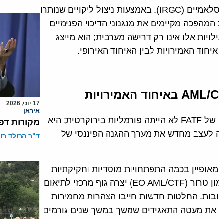
האסלאמית של איראן, ובמיוחד של משמרות המהפכה האסלאמיים (IRGC). באמצעות ניצול ליקויים שנותרו
מהפכה מקיימים את מנגנוני הדיכוי הפנימיים
יות אלו אינו רק דרישה מערבית; הוא מייצג
חוד האמירויות לבין האיחוד האירופי.
17 יוני, 2026
איראן
הסרתה האחרונה של איחוד האמירויות מהרשימה האפורה של FATF לא הייתה פורמליות בירוקרטית; היא
מקורות דפ
ה לעצב מחדש את מערך ההגנה הפיננסי של
ד"ר הרולד רוד
ופיין בכמה התפתחויות מוסדיות וחקיקתיות
מרכזיות. הקמת המשרד המבצעי למאבק בהלבנת הון ומימון טרור (EO AML/CTF) יצרה גוף מרכזי לתיאום
מרובות. החלטות חדשות חייבו הצהרות מחמירות
המהותיים (UBOs), בניסיון לחדור את מעטה התאגידים שמשך במשך שנים גורמים