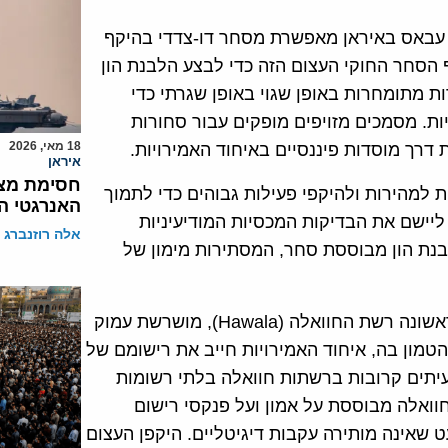
ר עבאס באיראן מאפשרת מסחר דו-צדדי בהיקף
הסחר החוקי העצום הזה כדי לבצע הלבנת הון
Trade-Based Money Launderin). סחורות מתומחרות באופן שגוי באופן שגרתי כדי
ת. מסמכים מזויפים מופקים עבור סחורות
18 מאי, 2026
דרך מוסדות פיננסיים באיחוד האמירויות.
איראן
חסימת מצר
 למהירות ולהיקפי פעילות גבוהים כדי לתמוך
האנרגטי ה
ליישם את הבדיקות המכסיות המודיעיניות
אלה רוזנברג
נת הון מבוססת סחר, המסתירות מימון של
מערכת העברת הערך הבלתי פורמלית (IVTS), ובראש ובראשונה רשת החוואלה (Hawala), מושרשת עמוק
טמון בה, איחוד האמירויות חייב את רישומם של
תים קרובות ברשתות חוואלה בלתי רשומות
חוואלה מבוססת על אמון ועל פנקסי רישום
 שאינה מותירה עקבות דיגיטליים. היקפן העצום