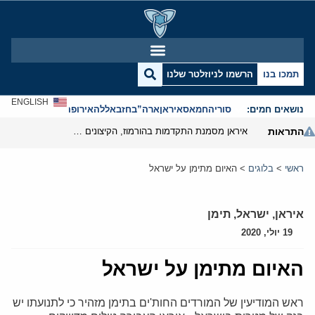
תמכו בנו
הרשמו לניוזלטר שלנו
ENGLISH
נושאים חמים:
סוריה
חמאס
איראן
ארה”ב
חזבאללה
אירופה
אנטישמיות
התראות
איראן מסמנת התקדמות בהורמוז, הקיצונים מנסים לבלום
ראשי
>
בלוגים
>
האיום מתימן על ישראל
איראן
,
ישראל
,
תימן
19 יולי, 2020
האיום מתימן על ישראל
ראש המודיעין של המורדים החות'ים בתימן מזהיר כי לתנועתו יש