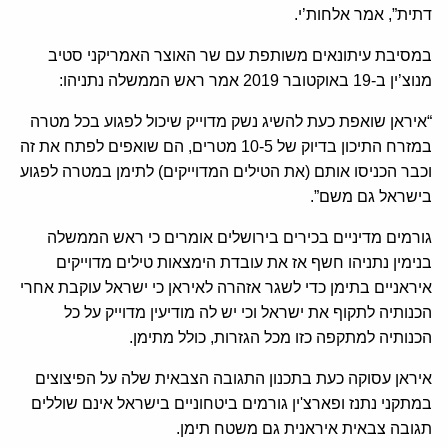
דתית”, אמר אלחות’י.
במסיבת עיתונאים משותפת עם שר האוצר האמריקני סטיב
מנוצ’ין ב-19 באוקטובר 2019 אמר ראש הממשלה נתניהו:
“איראן שואפת כעת להשיג נשק מדוייק שיכול לפגוע בכל מטרה
במזרח התיכון בדיוק של 10-5 מטרים, הם שואפים לפתח את זה
וכבר הכניסו אותם (את הטילים המדוייקים) לתימן במטרה לפגוע
בישראל גם משם”.
גורמים מדיניים בכירים בירושלים אומרים כי ראש הממשלה
בנימין נתניהו חשף אז את עובדת הימצאות טילים מדוייקים
איראניים בתימן כדי לשגר אזהרה לאיראן כי ישראל עוקבת אחרי
הכנותיה לתקוף את ישראל וכי יש לה מודיעין מדוייק על כל
הכנותיה למתקפה כזו מכל הגזרות, כולל מתימן.
איראן עסוקה כעת בתכנון התגובה הצבאית שלה על הפיצוצים
במתקני נתנז ופארצ'ין גורמים ביטחוניים בישראל אינם שוללים
תגובה צבאית איראנית גם משטח תימן.