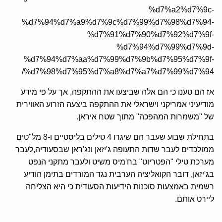
%d7%a2%d7%9c-
%d7%94%d7%a9%d7%9c%d7%99%d7%98%d7%94-
%d7%91%d7%90%d7%92%d7%9f-
%d7%94%d7%99%d7%9d-
%d7%94%d7%aa%d7%99%d7%9b%d7%95%d7%9f-
%d7%98%d7%95%d7%a8%d7%a7%d7%99%d7%94/
אז הם טענו כי הם אלה שביצעו את ההתקפה, אך על פי מידע
מודיעיני אמריקני וישראלי את ההתקפה ביצעה הזרוע האווירית
של "משמרות המהפכה" מתוך שטח איראן.
בתחילת שבוע שעבר הם שיגרו 4 טילים בליסטיים ו-8 מל"טים
ממולכדים לעבר שדות התעופה ג'יזאן ונג'ראן שבסעודיה,לעבר
מערכת טילי "הפטריוט" בח'מיס משיט ולעבר מתקני הנפט
בג'יזאן, דובר הקואליציה הערבית נגד המורדים בתימן הודיע
רשמית באמצעות סוכנות הידיעות הסעודית כי היא הצליחה
ליירט אותם.