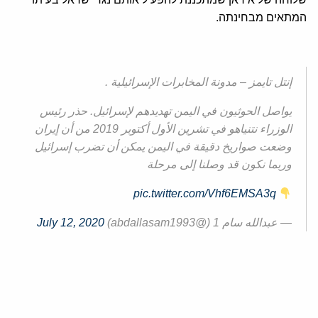
המתאים מבחינתה.
إنتل تايمز – مدونة المخابرات الإسرائيلية .
يواصل الحوثيون في اليمن تهديدهم لإسرائيل. حذر رئيس
الوزراء نتنياهو في تشرين الأول أكتوبر 2019 من أن إيران
وضعت صواريخ دقيقة في اليمن يمكن أن تضرب إسرائيل
وربما نكون قد وصلنا إلى مرحلة
pic.twitter.com/Vhf6EMSA3q
— عبدالله سام 1 (@abdallasam1993)
July 12, 2020