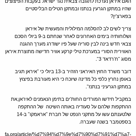
האם איראן נערכת לתגובה צבאית נגד ישראל בעקבות הפיצוצים
שהיו במתקן הגרעין בנתנז ובמתקן הטילים הבליסטיים
בפארצ'ין?
צריך לשים לב להסלמה המילולית והמעשית של איראן
ושלוחותיה בימים האחרונים לאחר שנחתם ב-9 ביולי הסכם
צבאי חדש בינה לבין סוריה שעל פיו ישודרג מערך ההגנה
האווירית הסורי במערכת טילי קרקע אוויר חדישה מתוצרת איראן
מסוג "ח'רדאד 3".
דובר משרד החוץ האיראני הזהיר ב-13 ביולי כי "איראן תגיב
באופן נחרץ כלפי כל מדינה שיוכח כי היא מעורבת בפיצוץ
במתקן הגרעיני בנתנז".
במקביל חידשו המורדים החות'ים בתימן הנאמנים לאיראן,את
ההתקפות שלהם על סעודיה באותה השיטה של ההתקפה
שלטענתם עשו על מתקני הנפט של חברת "אראמקו" ב-14
בספטמבר בשנה שעברה.
/he.jcfa.org/article/%d7%94%d7%9e%d7%90%d7%91%d7%a7-