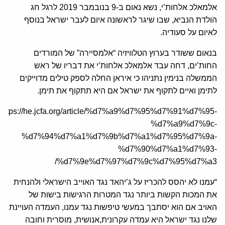
אלמאלכ אלחות’י, נשא נאום ב-9 בנובמבר 2019 לרגל חג
הולדת הנביא, שבו שיגר לראשונה איום לעבר ישראל בנוסף
לאיום על סעודיה.
בנאום ששודר בערוץ הטלוויזיה “אלמסיירה” של המורדים
החות’ים, דחה עבד אלמאלכ אלחות’י את דבריו של ראש
הממשלה בנימין נתניהו כי איראן החלה לספק טילים מדוייקים
לתימן ואיים לתקוף את ישראל אם היא תתקוף את תימן.
https://he.jcfa.org/article/%d7%a9%d7%95%d7%91%d7%95-
%d7%a9%d7%9c-
%d7%94%d7%a1%d7%9b%d7%a1%d7%95%d7%9a-
%d7%90%d7%a1%d7%93-
%d7%9e%d7%97%d7%9c%d7%95%d7%a3/
“עמנו לא יהסס להכריז על ג’יהאד נגד האוייב הישראלי ולהנחית
את המכות הקשות ביותר נגד המטרות הרגישות בישות של
האויב אם הוא יסתבך במעשי טיפשות נגד עמנו, העמדה העויינת
שלנו נגד ישראל היא עמדה עקרונית,אנושית, מוסרית וחובה