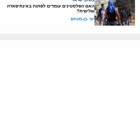
בטחון ישראל
האם הפלסטינים עומדים לפתוח באינתיפאדה
שלישית?
יוני בן-מנחם
אודותינו
חזון ומשימה
עמיתים
החוקרים
אנשי מפתח
לסטודנטים ומתמחים
מחקר
תימן
תוניסיה
תהליך השלום