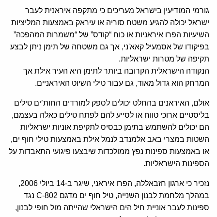
גורמי המודיעין בישראל מעריכים כי מתקפה איראנית לעבר
ישראל יכולה להגיע משטח סוריה או עיראק באמצעות המליציות
השיעיות הפרו איראניות או כוח “קודס” של “משמרות המהפכה”
בפיקודו של אסמעיל קאא'ני, אך גם משטחה של תימן ניתן לבצע
תקיפה של מטרות ישראליות.
הנקודה הישראלית הקרובה ביותר לתימן היא העיר אילת אך
המרחק הוא גדול מאוד, גם עבור טילי השיוט האיראניים.
אולם, האיראנים בהחלט יכולים לספק למורדים החות’ים טילים
בליסטיים ארוכי טווח או לסייע להם לפתח טילים כאלה בעצמם,
הם יכולים להשתמש בתימן כבסיס לתקיפת אוניות ישראליות
השטות במצרי באב אלמנדב לנמל אילת באמצעות טילי חוף ים,
או באמצעות ספינות נפץ ממולכדות שיבצעו פיגועי התאבדות על
הספינות הישראליות.
נזכיר כי ארגון חזבאללה, הפרו איראני, שיגר ב-14 ביולי 2006,
במהלך מלחמת לבנון השנייה, טיל חוף ים מדגם C-802 נגד
ספינות לעבר אוניית חיל הים הישראלי שהייתה מול חופי לבנון,