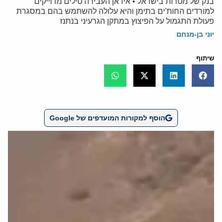
בנק של מטרות בישראל • איראן העבירה טילים מדוייקים
למורדים החות'ים בתימן והיא עלולה להשתמש בהם במסגרת
פעולת התגמול על הפיצוץ במתקן הגרעיני בנתנז
יוני בן-מנחם
שיתוף
הוסף למקורות המועדפים של Google