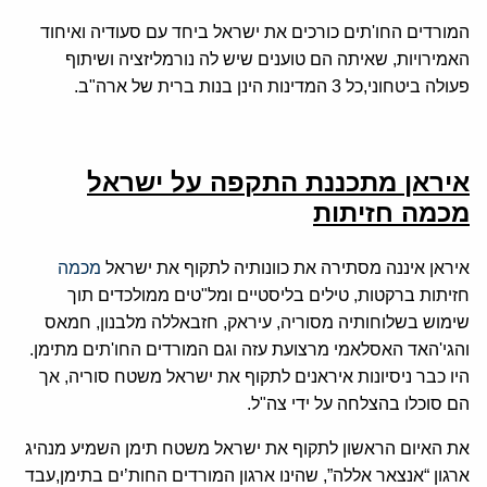
המורדים החו'תים כורכים את ישראל ביחד עם סעודיה ואיחוד
האמירויות, שאיתה הם טוענים שיש לה נורמליזציה ושיתוף
פעולה ביטחוני,כל 3 המדינות הינן בנות ברית של ארה"ב.
איראן מתכננת התקפה על ישראל
מכמה חזיתות
איראן איננה מסתירה את כוונותיה לתקוף את ישראל
מכמה
חזיתות ברקטות, טילים בליסטיים ומל"טים ממולכדים תוך
שימוש בשלוחותיה מסוריה, עיראק, חזבאללה מלבנון, חמאס
והגי'האד האסלאמי מרצועת עזה וגם המורדים החו'תים מתימן.
היו כבר ניסיונות איראנים לתקוף את ישראל משטח סוריה, אך
הם סוכלו בהצלחה על ידי צה"ל.
את האיום הראשון לתקוף את ישראל משטח תימן השמיע מנהיג
ארגון “אנצאר אללה”, שהינו ארגון המורדים החות’ים בתימן,עבד