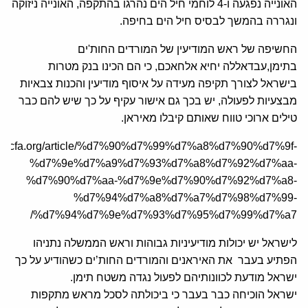
האונייה נפגעה ו-4 לוחמי חיל הים נהרגו בהתקפה, האונייה ניזוקה
ונגררה בהמשך לבסיס חיל הים בחיפה.
החשיפה של ראש המודיעין של המורדים החות'ים
בתימן,עבדאללה יחיא אלחאכם, כי הם הכינו בנק מטרות
בישראל לצורך תקיפה מעידה על איסוף מודיעין והכנות צבאיות
מבצעיות לפעולה, יש בכך גם אישור עקיף על כך שיש להם כבר
טילים ארוכי טווח שאותם קיבלו מאיראן.
/he.jcfa.org/article/%d7%90%d7%99%d7%a8%d7%90%d7%9f-
%d7%9e%d7%a9%d7%93%d7%a8%d7%92%d7%aa-
%d7%90%d7%aa-%d7%9e%d7%90%d7%92%d7%a8-
%d7%94%d7%a8%d7%a7%d7%98%d7%99-
%d7%94%d7%9e%d7%93%d7%95%d7%99%d7%a7/
לישראל יש יכולות מודיעיניות גבוהות וראש הממשלה נתניהו
הפתיע בעבר את האיראנים והמורדים החות’ים כשהודיע על כך
ישראל מודעת לכוונותיהם לפעול נגדה משטח תימן.
ישראל הוכיחה כבר בעבר כי ביכולתה לסכל מראש מתקפות