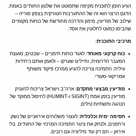
הגיע הזמן לתוכנית מקיפה שתמוטט את שלטון החות'ים באמת.
הדגם הרצוי הוא זה של ההתערבות הטורקית בצפון סוריה –
שילוב של מודיעין, מימון והדרכה מחודשת של כוחות מקומיים
שהביסו כמעט לחלוטין את אסד.
מרכיבי התוכנית:
כוח קרקעי מאוחד
: לאגד כוחות תימניים – שבטים, מועצת
המעבר הדרומית, וחיילים שערקו – ולאמן אותם כיחידות
עילית. התמיכה צריכה להגיע ממרכז פיקוד משותף
אמריקאי-סעודי.
מודיעין מבצעי מתקדם
: ארה"ב וישראל צריכות להעניק
מודיעין בזמן אמת (SIGINT ו-HUMINT) לחיסול ממוקד של
הנהגה ותשתיות טילים.
חסימה ימית וכלכלית
: לעצור משלוחים איראניים של נשק
ורחפנים, ולנתק את צינור התמיכה המרכזי של החות'ים. בלי
איראן – הם רק עוד מיליציה עם רובים.