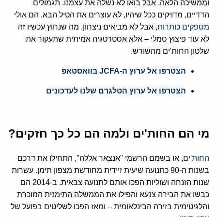
וממשיכה הלאה. אבל בואו לא נשלה את עצמנו. תגמולים
הדדיים, מדויקים ככל שיהיו, לא עוצרים את הטיל הבא. הם
אולי
מספקים כותרות
, אבל לא מביאים ניצחון. מה שנחוץ עכשיו זה
לא עוד פיצוץ סמלי – אלא אסטרטגיה אמיתית שתעקור את
שלטון החות'ים מהשורש.
הצטרפו אל ערוץ ה-JCFA בוואסטאפ
הצטרפו אל ערוץ הטלגרם שלנו לעדכונים
מי הם החות'ים ולמה הם כל כך חזקים?
החות'ים
, או בשמם הרשמי "אנצאר אללה", התחילו את דרכם
בשנות ה-90 כתנועה שיעית זיידית מחודשת מצפון תימן. עשרות
שנות הזנחה ושוליות הפכו אותם לתנועה צבאית. ב-2014 הם
כבשו את הבירה צנעא והפילו את הממשלה התימנית המוכרת
והלגיטימית בזירה הבינלאומית – ומאז הפכו לשליטים בפועל של