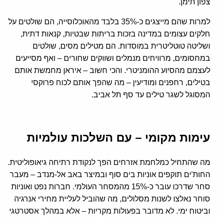
צפון תימן.
למרות שהם מייצגים כ-35% בלבד מהאוכלוסייה, הם שולטים על
חלקים עצומים במדינה בזכות בריתות שבטיות, קנאות דתית,
ושליטה טוטליטרית במוסדות. הם מטילים מסים, שולטים
במחסומים, מרוויחים מנמלים ושווקים שחורים – ואף מסייעים
לעצמם מהסיוע ההומניטרי. והכי חשוב – איראן מחמשת אותם
בטילים, רחפנים ומודיעין – מה שהפך אותם לכוח פרוקסי
המסוגל לשגר טילים עד סף תל אביב.
עימות מקומי – עם השלכות עולמיות
מה שהתחיל כמלחמת אזרחים הפך לנקודת רתיחה גיאופוליטית.
החות'ים תוקפים אוניות בים סוף ובמיצר באב אל-מנדב – מעבר
סחר שדרכו עובר כ-15% מהמסחר העולמי. חברות נפט ואוניות
סוחר נאלצו לשנות מסלולים, מה שהוביל לעליית מחירי אנרגיה
וביטוח ימי. לא מדובר בפעולות מקריות – אלא במהלך אסטרטגי