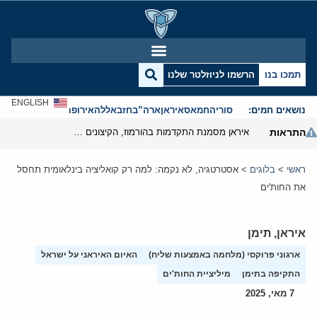
תמכו בנו
הרשמו לניוזלטר שלנו
ENGLISH
נושאים חמים:
סוריה
חמאס
איראן
ארה”ב
חזבאללה
אירופה
אנטישמיות
התראות
איראן מסמנת התקדמות בהורמוז, הקיצונים מנסים לבלום
ראשי
>
בלוגים
>
אסטרטגיה, לא נקמה: למה רק קואליציה בינלאומית תחסל
את החות'ים
איראן
,
תימן
ארגוני פרוקסי (מלחמה באמצעות שליח)
האיום האיראני על ישראל
התקיפה בתימן
מיליציית החות'ים
7 מאי, 2025