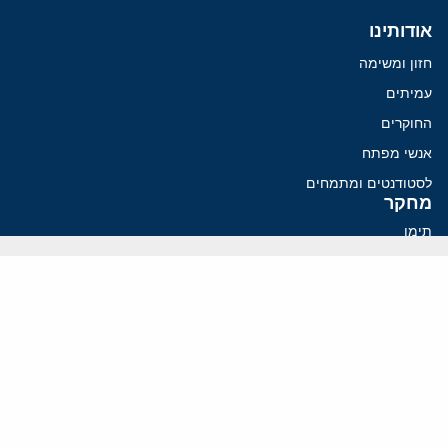
אודותינו
חזון ומשימה
עמיתים
החוקרים
אנשי מפתח
לסטודנטים ומתמחים
מחקר
תימן
תוניסיה
תהליך השלום
רוסיה
קנדה
קטאר
פלסטינים
ערבי ישראל
ערב הסעודית