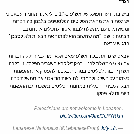
הגדה.
בישיבת הועד הפועל של אש"פ ב-17 ביולי אמר מחמוד עבאס כי
יש לפתור את מחאת הפליטים הפלסטינים בלבנון בהידברות
ומשא ומתן עם ממשלת לבנון ואסור להסלים את המצב
הביטחוני שם, "מה שחשוב הוא לפתור את הבעיות ולא לסבכן"
הדגיש עבאס.
עבאס שיגר את בכיר אש"פ עזאם אלאחמד לביירות להידברות
עם נציגי ממשלת לבנון, במקביל קרא השגריר הפלסטיני בלבנון,
אשרף דבור, לפליטים במחנות בלבנון להפסיק את ההפגנות,
לשמור על השקט ולהמתין לתוצאות הדיאלוג עם ממשלת לבנון,
אבל השביתה הכללית במחנות הפליטים נמשכת וגם ההפגנות
היומיות לא פסקו.
Palestinians are not welcome in Lebanon.
pic.twitter.com/0mdCcRYRkm
July 18,
— Lebanese Nationalist (@LebaneseFront)