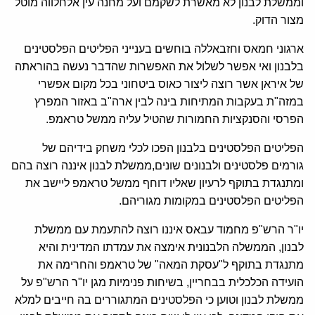
וממשלת לבנון לא מאשרת לשקמם ועל מחנה עין אלחלווה מוטל
מצור הדוק.
ארגוני חמאס וחזבאללה בוחשים בענייני הפליטים הפלסטינים
בלבנון ואי אפשר לשלול את האפשרות שהדבר נעשה בהוראתה
של איראן אשר רוצה ליצור כאוס ביטחוני בכל מקום אפשרי
במזה"ת בעקבות המתיחות בינה לבין ארה"ב באזור המפרץ
הפרסי והסנקציות החמורות שהטיל עליה ממשל טראמפ.
הפליטים הפלסטינים בלבנון הפכו לכלי משחק בידיהם של
גורמים פלסטינים ולבנונים שונים,ממשלת לבנון איננה רוצה בהם
ומתנגדת בתוקף לרעיון שאליו דוחף ממשל טראמפ ליישב את
הפליטים הפלסטינים במקומות מגוריהם.
יו"ר הרש"פ מחמוד עבאס איננו רוצה להתעמת עם ממשלת
לבנון, הממשלה הלבנונית אימצה את עמדתו המדינית והיא
מתנגדת בתוקף ל"עסקת המאה" של טראמפ והחרימה את
הועידה הכלכלית בבחריין, בשיחות פנימיות מגן יו"ר הרש"פ על
ממשלת לבנון וטוען כי הפלסטינים המתגוררים בה חייבים למלא