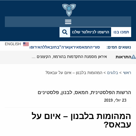
תמכו בנו
הרשמו לניוזלטר שלנו
ENGLISH
נושאים חמים:
סוריה
חמאס
איראן
ארה”ב
חזבאללה
אירופה
אנטישמיות
התראות
איראן מסמנת התקדמות בהורמוז, הקיצונים מנסים לבלום
ראשי
>
בלוגים
>
המהומות בלבנון – איום על עבאס?
הרשות הפלסטינית
,
חמאס
,
לבנון
,
פלסטינים
23 יולי, 2019
המהומות בלבנון – איום על
עבאס?