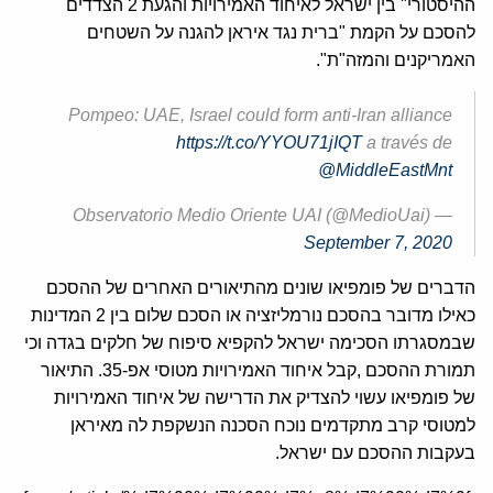
ההיסטורי" בין ישראל לאיחוד האמירויות והגעת 2 הצדדים
להסכם על הקמת "ברית נגד איראן להגנה על השטחים
האמריקנים והמזה"ת".
Pompeo: UAE, Israel could form anti-Iran alliance
https://t.co/YYOU71jIQT
a través de
@MiddleEastMnt
— Observatorio Medio Oriente UAI (@MedioUai)
September 7, 2020
הדברים של פומפיאו שונים מהתיאורים האחרים של ההסכם
כאילו מדובר בהסכם נורמליזציה או הסכם שלום בין 2 המדינות
שבמסגרתו הסכימה ישראל להקפיא סיפוח של חלקים בגדה וכי
תמורת ההסכם ,קבל איחוד האמירויות מטוסי אפ-35. התיאור
של פומפיאו עשוי להצדיק את הדרישה של איחוד האמירויות
למטוסי קרב מתקדמים נוכח הסכנה הנשקפת לה מאיראן
בעקבות ההסכם עם ישראל.