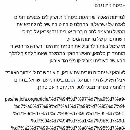
–ביטחונית נגדם.
למדינות האלה יש דאגות ביטחוניות ושיקולים צבאיים דומים
לאלה של ישראל,וזו בהחלט סיבה טובה שיכולה להביא את
ממשל טראמפ להקים ברית אזורית נגד איראן על בסיס
השתתפותן של מדינות המפרץ.
מי שיכול בעתיד להוביל את הברית הזו הינו יורש העצר הסעודי
מוחמד בן סלמאן,"האיש החזק" בממלכה שאמור להפוך למלך
הבא של סעודיה ומוביל קו ניצי נגד איראן.
לעומאן יש יחסים טובים עם איראן, היא נחשבת ל"מתווך האזורי"
אבל היא יכולה לחתום על
הסכם
ביטחוני עם ישראל בתחום
הלוחמה בטרור מבלי לסכן את יחסיה עם טהרן.
https://he.jcfa.org/article/%d7%94%d7%97%d7%a9%d7%a9-
%d7%a0%d7%99%d7%a1%d7%99%d7%95%d7%9f-
%d7%9c%d7%a1%d7%99%d7%9b%d7%95%d7%9c-
%d7%94%d7%94%d7%a1%d7%9b%d7%9d-
%d7%a2%d7%99-%d7%98%d7%a8%d7%95%d7%a8-