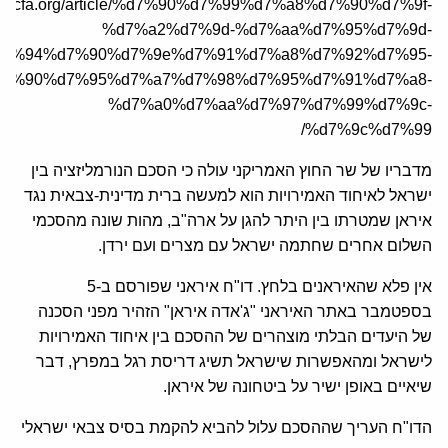
/he.jcfa.org/article/%d7%90%d7%99%d7%a8%d7%90%d7%9f-
%d7%a2%d7%9d-%d7%aa%d7%95%d7%9d-
d7%94%d7%90%d7%9e%d7%91%d7%a8%d7%92%d7%95-
7%90%d7%95%d7%a7%d7%98%d7%95%d7%91%d7%a8-
%d7%a0%d7%aa%d7%97%d7%99%d7%9c-
%d7%9c%d7%99/
מדבריו של שר החוץ האמריקני עולה כי הסכם הנורמליזציה בין
ישראל לאיחוד האמירויות הוא למעשה ברית מדינית-צבאית נגד
איראן שמטרתו בין היתר להגן על ארה"ב, מהות שונה מהסכמי
השלום אחרים שחתמה ישראל עם מצרים ועם ירדן.
אין פלא שהאיראנים בלחץ. דו"ח איראני שפורסם ב-5
בספטמבר באתר האיראני "ג'אדה איראן" הזהיר מפני הסכנה
של היעדים הבלתי מוצהרים של ההסכם בין איחוד האמירויות
לישראל ומהאפשרות שישראל תשיג דריסת רגל במפרץ, דבר
שיאיים באופן ישיר על ביטחונה של איראן.
הדו"ח העריך שההסכם עלול להביא להקמת בסיס צבאי ישראלי