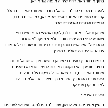
בתוך איחוד האמירויות שיהיה מופנה נגד איראן.
להערכת מחברי הדו"ח, ישראל בחרה באיחוד האמירויות בגלל
קרבתו למתקנים האסטרטגיים של איראן, כמו שדות הנפט,
הנמלים והכורים הגרעיניים שלה.
איראן תיאלץ, נאמר בדו"ח, לנקוט אמצעי נגד צבאיים כפי
שהודיע לפני כמה ימים חוסיין סלאמי מפקד "משמרות
המהפכה" האיראניים וטהרן תיצור בריתות חדשות כדי להתמודד
עם ההשפעה הישראלית במפרץ.
גורמים במפרץ טוענים כי איראן חוששת מכך שישראל תבנה
בסיסי מודיעין באי סוקוטרה מדרום לתימן, שנמצא בשליטת
איחוד האמירויות, דבר שיאפשר לה פיקוח על התנועות
האיראניות מהמפרץ הפרסי דרך מיצרי באב אלמנדב ועד
למדינות קרן אפריקה.
האיום האיראני
חוסיין אמיר עבד אל-להיאן, עוזר יו"ר הפרלמנט האיראני לעניינים