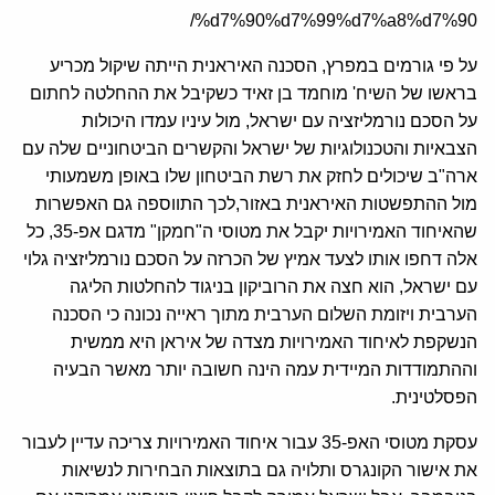
%d7%90%d7%99%d7%a8%d7%90/
על פי גורמים במפרץ, הסכנה האיראנית הייתה שיקול מכריע
בראשו של השיח' מוחמד בן זאיד כשקיבל את ההחלטה לחתום
על הסכם נורמליזציה עם ישראל, מול עיניו עמדו היכולות
הצבאיות והטכנולוגיות של ישראל והקשרים הביטחוניים שלה עם
ארה"ב שיכולים לחזק את רשת הביטחון שלו באופן משמעותי
מול ההתפשטות האיראנית באזור,לכך התווספה גם האפשרות
שהאיחוד האמירויות יקבל את מטוסי ה"חמקן" מדגם אפ-35, כל
אלה דחפו אותו לצעד אמיץ של הכרזה על הסכם נורמליזציה גלוי
עם ישראל, הוא חצה את הרוביקון בניגוד להחלטות הליגה
הערבית ויזומת השלום הערבית מתוך ראייה נכונה כי הסכנה
הנשקפת לאיחוד האמירויות מצדה של איראן היא ממשית
וההתמודדות המיידית עמה הינה חשובה יותר מאשר הבעיה
הפסלטינית.
עסקת מטוסי האפ-35 עבור איחוד האמירויות צריכה עדיין לעבור
את אישור הקונגרס ותלויה גם בתוצאות הבחירות לנשיאות