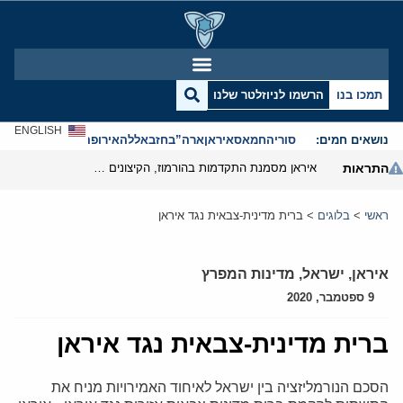
תמכו בנו
הרשמו לניוזלטר שלנו
ENGLISH
נושאים חמים:
סוריה
חמאס
איראן
ארה”ב
חזבאללה
אירופה
אנטישמיות
התראות
איראן מסמנת התקדמות בהורמוז, הקיצונים מנסים לבלום
ראשי
>
בלוגים
>
ברית מדינית-צבאית נגד איראן
איראן
,
ישראל
,
מדינות המפרץ
9 ספטמבר, 2020
ברית מדינית-צבאית נגד איראן
הסכם הנורמליזציה בין ישראל לאיחוד האמירויות מניח את