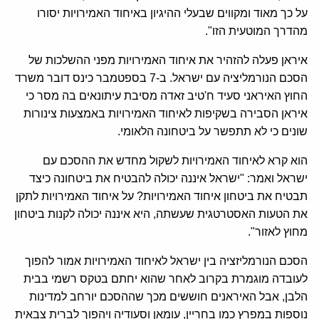
על כך מאוד ומקווים שבעלי ההיגיון באיחוד האמירויות יסורו
מהדרך המוטעית הזו".
איראן פעלה להזהיר את איחוד האמירויות מפני ההשלכות של
הסכם הנורמליציה עם ישראל. ב-7 בספטמבר כינס דובר משרד
החוץ האיראני סעיד ח'טיב זאדה מסיבת עיתונאים בה מסר כי
איראן הסבירה בשקיפות לאיחוד האמירויות באמצעות צינורות
שונים כי לא תתפשר על ביטחונה הלאומי.
הוא קרא לאיחוד האמירויות לשקול מחדש את ההסכם עם
ישראל ואמר: "ישראל איננה יכולה להבטיח את ביטחונה כיצד
תבטיח את ביטחון איחוד האמירויות? על איחוד האמירויות לתקן
את הטעות האסטרטגית שעשתה, היא איננה יכולה לקנות ביטחון
מחוץ לאזור".
הסכם הנורמליזציה בין ישראל לאיחוד האמירויות אמור להפוך
לעובדה מוגמרת בקרוב לאחר שהוא יחתם בטקס רשמי בבית
הלבן, אבל האיראנים חוששים מכך שההסכם יורחב למדינות
נוספות במפרץ כמו בחריין, עומאן וסעודיה ויהפוך לברית צבאית