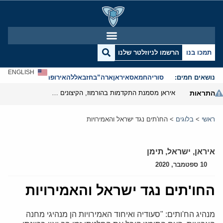
תמכו בנו
הרשמו לניוזלטר שלנו
ENGLISH
נושאים חמים:
סוריה
חמאס
איראן
ארה”ב
חזבאללה
אירופה
אנטישמיות
התראות
איראן מסמנת התקדמות בהורמוז, הקיצונים מנסים לבלום
ראשי
>
בלוגים
>
החו'תים נגד ישראל והאמירויות
איראן
,
ישראל
,
תימן
10 ספטמבר, 2020
החו'תים נגד ישראל והאמירויות
מנהיג הח'ותים: "סעודיה ואיחוד האמירויות הן מנהיגי מחנה