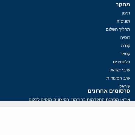
מחקר
תימן
תוניסיה
תהליך השלום
רוסיה
קנדה
קטאר
פלסטינים
ערבי ישראל
ערב הסעודית
עיראק
פרסומים אחרונים
איראן מסמנת התקדמות בהורמוז, הקיצונים מנסים לבלום
קמפיזם: איך דוקטרינה קומוניסטית עיצבה את היחס לישראל במערב
נקמה בכותרות, הסכם בחדרים: איראן מתקרבת לפתיחת הורמוז
עסקה מסוכנת: מועצת השלום של טראמפ וחמאס
הים התיכון עשוי להיות החזית הבאה של איראן