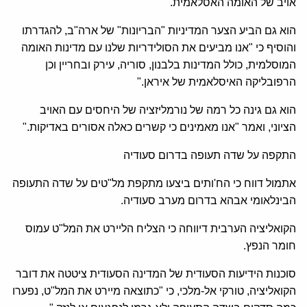
אויב של האומה האסלאמית."
הוא גם הביע הצער המדיניות "הבריונות" של ארה"ב, להגדרתו
והוסיף כי "אנו מביעים את הסולידריות שלנו עם מדינות האומה
המוסלמית, כולל המדינות בלבנון, סוריה, עירק ובחריין וכן
הרפובליקה האיסלאמית של איראן."
הוא גם גינה כל רמה של נורמליזציה של היחסים עם האויב
הציוני, ואמר "אנו מאמינים כי קשרים כאלה אסורים באדיקות."
התקפה על שדה תעופה בדרום סעודיה
אתמול דווח כי הח'ותים ביצעו מתקפת מל"טים על שדה התעופה
הבינלאומי אבהא בדרום מערב סעודיה.
הקואליציה הערבית דיווחה כי הצליח הליירט את המל"ט עמוס
חומר הנפץ.
סוכנות הידיעות הסעודית של המדינה הסעודית ציטטה את דובר
הקואליציה, טורקי אל-מלכי, כי "כתוצאה מיירט את המל"ט, נפערו