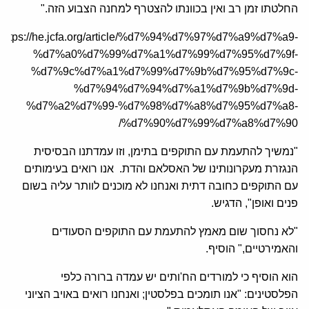
החלטתו זמן רב ואין בכוונתו להצטרף למחנה הצבוע הזה."
https://he.jcfa.org/article/%d7%94%d7%97%d7%a9%d7%a9-
%d7%a0%d7%99%d7%a1%d7%99%d7%95%d7%9f-
%d7%9c%d7%a1%d7%99%d7%9b%d7%95%d7%9c-
%d7%94%d7%94%d7%a1%d7%9b%d7%9d-
%d7%a2%d7%99-%d7%98%d7%a8%d7%95%d7%a8-
%d7%90%d7%99%d7%a8%d7%90/
"נמשיך להתעמת עם התוקפים בתימן, וזו עמדתנו הבסיסית
הנגזרת מעקרונותינו של האסלאם והדת. אנו רואים בעימותים
עם התוקפים כחובה דתית ואנחנו לא מוכנים לוותר עליה בשום
פנים ואופן", הדגיש.
"לא נחסוך שום מאמץ להתעמת עם התוקפים הסעודים
והאמירטיים," הוסיף.
הוא הוסיף כי למורדים הח'ותים יש עמדה ברורה כלפי
הפלסטינים: "אנו תומכים בפלסטין; ואנחנו רואים באויב הציוני