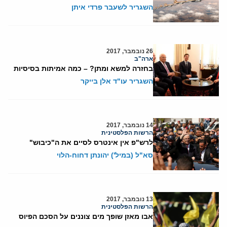
השגריר לשעבר פרדי איתן
26 נובמבר, 2017
ארה"ב
בחזרה למשא ומתן? – כמה אמיתות בסיסיות
השגריר עו"ד אלן בייקר
14 נובמבר, 2017
הרשות הפלסטינית
לרש"פ אין אינטרס לסיים את ה"כיבוש"
סא"ל (במיל') יהונתן דחוח-הלוי
13 נובמבר, 2017
הרשות הפלסטינית
אבו מאזן שופך מים צוננים על הסכם הפיוס