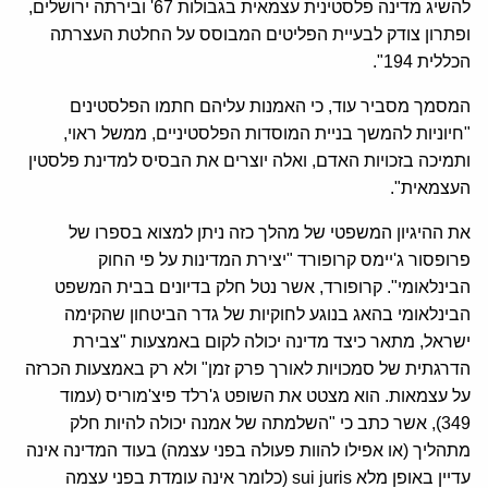
להשיג מדינה פלסטינית עצמאית בגבולות 67' ובירתה ירושלים,
ופתרון צודק לבעיית הפליטים המבוסס על החלטת העצרתה
הכללית 194".
המסמך מסביר עוד, כי האמנות עליהם חתמו הפלסטינים
"חיוניות להמשך בניית המוסדות הפלסטיניים, ממשל ראוי,
ותמיכה בזכויות האדם, ואלה יוצרים את הבסיס למדינת פלסטין
העצמאית".
את ההיגיון המשפטי של מהלך כזה ניתן למצוא בספרו של
פרופסור ג'יימס קרופורד "יצירת המדינות על פי החוק
הבינלאומי". קרופורד, אשר נטל חלק בדיונים בבית המשפט
הבינלאומי בהאג בנוגע לחוקיות של גדר הביטחון שהקימה
ישראל, מתאר כיצד מדינה יכולה לקום באמצעות "צבירת
הדרגתית של סמכויות לאורך פרק זמן" ולא רק באמצעות הכרזה
על עצמאות. הוא מצטט את השופט ג'רלד פיצ'מוריס (עמוד
349), אשר כתב כי "השלמתה של אמנה יכולה להיות חלק
מתהליך (או אפילו להוות פעולה בפני עצמה) בעוד המדינה אינה
עדיין באופן מלא sui juris (כלומר אינה עומדת בפני עצמה