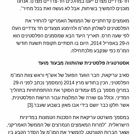
חד-צדדיים מצדם ייענו במהלכים חד-צדדיים מצדנו. אנחנו
מוכנים להמשיך בשיחות, אבל לא נעשה זאת בכל מחיר".
מאמצים קדחתניים של הממשל האמריקני להחזיר את
הפלסטינים לשולחן המו"מ ולהימנע מצעדים חד צדדיים העלו
לפי שעה חרס. תאריך היעד הבא שמסמנים הפלסטינים הוא
ה-29 באפריל 2014, היום בו תסתיים תקופת תשעת חודשי
המו"מ כפי שנקבע מלכתחילה.
אסטרטגיה פלסטינית שהותווה מבעוד מועד
סאיב עריקאת, חבר הוועד הפועל של אש"ף וראש צוות המו"מ
הפלסטיני, הכין בחודש מרץ 2014 (המסמך נכתב לפני ה-29
במרץ) מסמך בן 65 עמודים הסוקר את ההתפתחויות בתהליך
המדיני, וכולל גם שורה של המלצות עבור הרשות הפלסטינית,
אשר חלקו כבר יושם בידי אבו מאזן בשבוע שעבר.[3]
במסמך משרטט עריקאת את הסכנות הטמונות במדיניות
הישראלית. "למרות המאמצים הנמרצים של הממשל האמריקני,
ושאר חברות הקוורטט, להמשיך את המו"מ על הסדר הקבע בין