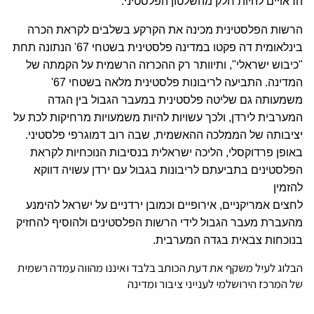
הראויים להיות חלק מהשלטון הפלסטיני.
הרשות הפלסטינית מכינה את הקרקע בשלבים לקראת הכרה
בינלאומית דה פקטו במדינה פלסטינית בשטחי 67' הנתונה תחת
"כיבוש ישראלי", ותיוותר רק ההכרזה הרשמית על הקמתה של
המדינה. התביעה לריבונות פלסטינית מלאה בשטחי 67'
משמעותה גם שליטה פלסטינית במעבר הגבול בין הגדה
המערבית לירדן, ולכך עשויות להיות משמעויות מרחיקות לכת על
יציבותה של הממלכה ההאשמית, שבה רוב דמוגרפי פלסטיני.
באופן פרדוקסלי, הליכה ישראלית בנסיבות הנוכחיות לקראת
הפלסטינים בתביעתם לריבונות בגבול עם ירדן עשויה דווקא
להזמין
לחצים אמריקניים, אירופיים וכמובן ירדניים על ישראל להימנע
מהעברת מעבר הגבול לידי הרשות הפלסטינים ולהוסיף להחזיק
בנוכחות צבאית בגדה המערבית.
הבלוג לעיל משקף את דעת הכותב בלבד ואיננו מהווה עמדה רשמית
של המרכז הירושלמי לענייני ציבור ומדינה