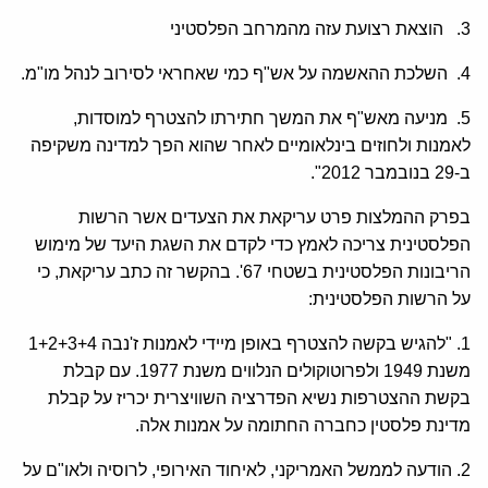
3. הוצאת רצועת עזה מהמרחב הפלסטיני
4. השלכת ההאשמה על אש"ף כמי שאחראי לסירוב לנהל מו"מ.
5. מניעה מאש"ף את המשך חתירתו להצטרף למוסדות,
לאמנות ולחוזים בינלאומיים לאחר שהוא הפך למדינה משקיפה
ב-29 בנובמבר 2012".
בפרק ההמלצות פרט עריקאת את הצעדים אשר הרשות
הפלסטינית צריכה לאמץ כדי לקדם את השגת היעד של מימוש
הריבונות הפלסטינית בשטחי 67'. בהקשר זה כתב עריקאת, כי
על הרשות הפלסטינית:
1. "להגיש בקשה להצטרף באופן מיידי לאמנות ז'נבה 1+2+3+4
משנת 1949 ולפרוטוקולים הנלווים משנת 1977. עם קבלת
בקשת ההצטרפות נשיא הפדרציה השוויצרית יכריז על קבלת
מדינת פלסטין כחברה החתומה על אמנות אלה.
2. הודעה לממשל האמריקני, לאיחוד האירופי, לרוסיה ולאו"ם על