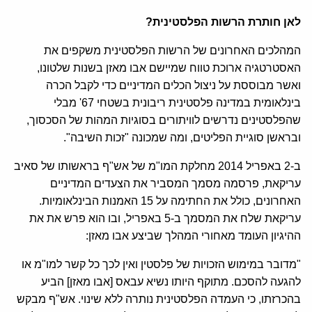
לאן חותרת הרשות הפלסטינית?
המהלכים האחרונים של הרשות הפלסטינית משקפים את
האסטרטגיה ארוכת טווח שמיישם אבו מאזן בשנות שלטונו,
ואשר מבוססת על ניצול הכלים המדיניים כדי לקבל הכרה
בינלאומית במדינה פלסטינית ריבונית בשטחי 67' מבלי
שהפלסטינים נדרשים לוויתורים בסוגיות המהות של הסכסוך,
ובראשן סוגיית הפליטים, ומה שמכונה "זכות השיבה".
ב-2 באפריל 2014 מחלקת המו"מ של אש"ף בראשותו של סאיב
עריקאת, פרסמה מסמך המסביר את הצעדים המדיניים
האחרונים, כולל את החתימה על 15 האמנות הבינלאומיות.
עריקאת שלח את המסמך ב-5 באפריל, ובו הוא פרש את את
ההיגיון העומד מאחורי המהלך שביצע אבו מאזן:
"מדובר במימוש הזכויות של פלסטין ואין לכך כל קשר למו"מ או
להגעה להסכם. מתוקף היותו נשיא עבאס [אבו מאזן] הביע
בהכרזתו, כי העמדה הפלסטינית נותרה ללא שינוי. אש"ף מבקש