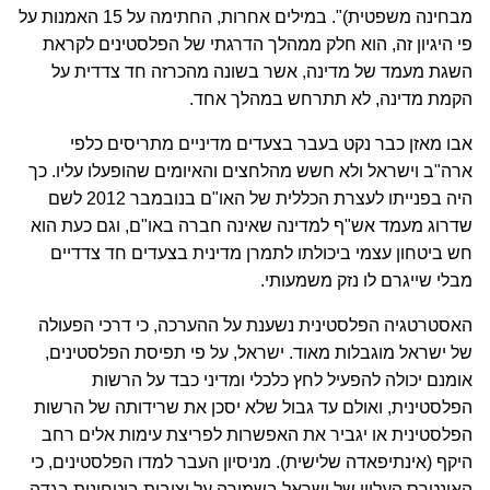
מבחינה משפטית)". במילים אחרות, החתימה על 15 האמנות על
פי היגיון זה, הוא חלק ממהלך הדרגתי של הפלסטינים לקראת
השגת מעמד של מדינה, אשר בשונה מהכרזה חד צדדית על
הקמת מדינה, לא תתרחש במהלך אחד.
אבו מאזן כבר נקט בעבר בצעדים מדיניים מתריסים כלפי
ארה"ב וישראל ולא חשש מהלחצים והאיומים שהופעלו עליו. כך
היה בפנייתו לעצרת הכללית של האו"ם בנובמבר 2012 לשם
שדרוג מעמד אש"ף למדינה שאינה חברה באו"ם, וגם כעת הוא
חש ביטחון עצמי ביכולתו לתמרן מדינית בצעדים חד צדדיים
מבלי שייגרם לו נזק משמעותי.
האסטרטגיה הפלסטינית נשענת על ההערכה, כי דרכי הפעולה
של ישראל מוגבלות מאוד. ישראל, על פי תפיסת הפלסטינים,
אומנם יכולה להפעיל לחץ כלכלי ומדיני כבד על הרשות
הפלסטינית, ואולם עד גבול שלא יסכן את שרידותה של הרשות
הפלסטינית או יגביר את האפשרות לפריצת עימות אלים רחב
היקף (אינתיפאדה שלישית). מניסיון העבר למדו הפלסטינים, כי
האינטרס העליון של ישראל בשמירה על יציבות ביטחונית בגדה