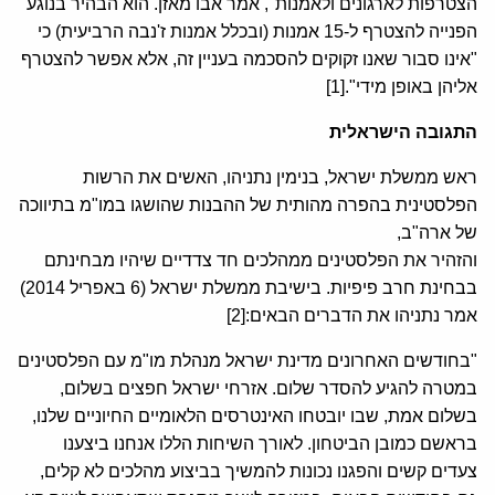
הצטרפות לארגונים ולאמנות", אמר אבו מאזן. הוא הבהיר בנוגע
הפנייה להצטרף ל-15 אמנות (ובכלל אמנות ז'נבה הרביעית) כי
"אינו סבור שאנו זקוקים להסכמה בעניין זה, אלא אפשר להצטרף
אליהן באופן מידי".[1]
התגובה הישראלית
ראש ממשלת ישראל, בנימין נתניהו, האשים את הרשות
הפלסטינית בהפרה מהותית של ההבנות שהושגו במו"מ בתיווכה
של ארה"ב,
והזהיר את הפלסטינים ממהלכים חד צדדיים שיהיו מבחינתם
בבחינת חרב פיפיות. בישיבת ממשלת ישראל (6 באפריל 2014)
אמר נתניהו את הדברים הבאים:[2]
"בחודשים האחרונים מדינת ישראל מנהלת מו"מ עם הפלסטינים
במטרה להגיע להסדר שלום. אזרחי ישראל חפצים בשלום,
בשלום אמת, שבו יובטחו האינטרסים הלאומיים החיוניים שלנו,
בראשם כמובן הביטחון. לאורך השיחות הללו אנחנו ביצענו
צעדים קשים והפגנו נכונות להמשיך בביצוע מהלכים לא קלים,