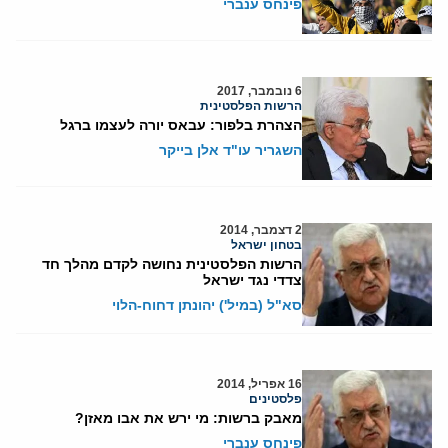
פינחס ענברי
6 נובמבר, 2017
הרשות הפלסטינית
הצהרת בלפור: עבאס יורה לעצמו ברגל
השגריר עו"ד אלן בייקר
2 דצמבר, 2014
בטחון ישראל
הרשות הפלסטינית נחושה לקדם מהלך חד
צדדי נגד ישראל
סא"ל (במיל') יהונתן דחוח-הלוי
16 אפריל, 2014
פלסטינים
מאבק ברשות: מי ירש את אבו מאזן?
פינחס ענברי