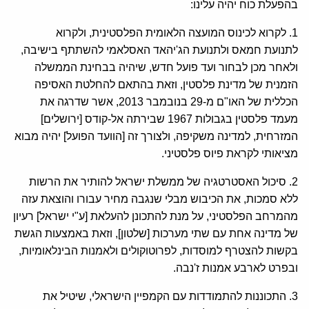
בהפעלת כוח יהיה עלינו:
1. לקרוא לכינוס המועצה הלאומית הפלסטינית, ולקרוא
לתנועת חמאס ולתנועת הג'יהאד האסלאמי להשתתף בישיבה,
ולאחר מכן לבחור ועד פועל חדש, שיהיה בבחינת הממשלה
הזמנית של מדינת פלסטין, וזאת בהתאם להחלטת האסיפה
הכללית של האו"ם מ-29 בנובמבר 2013, אשר שדרגה את
מעמד פלסטין בגבולות 1967 שבירתה אל-קודס [ירושלים]
המזרחית, למדינה משקיפה, ולצורך זה [הוועד הפועל] יהיה מבוא
מציאותי לקראת פיוס פלסטיני.
2. סיכול האסטרטגיה של ממשלת ישראל להותיר את הרשות
ללא סמכות, את הכיבוש מבלי שנגבה מחיר עבורו והוצאת עזה
מהמרחב הפלסטיני, על מנת להתכונן להעלאת [ע"י ישראל] רעיון
של מדינה אחת עם שתי מערכות [שלטון], וזאת באמצעות הגשת
בקשות להצטרף למוסדות, לפרוטוקולים ולאמנות הבינלאומיות,
ובפרט לארבע אמנות ז'נבה.
3. התכוננות להתמודדות עם הקמפיין הישראלי, שיטיל את