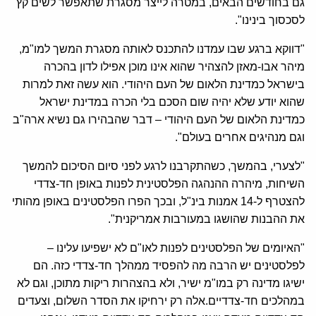
גם בחודשים הבאים, במטרה לייצר מסגרת שתאפשר לשים קץ
לסכסוך בינינו".
"דווקא ברגע שבו עמדנו להתכנס לאותה מסגרת המשך למו"מ,
מיהר אבו-מאזן להצהיר שהוא אינו מוכן אפילו לדון בהכרה
בישראל כמדינת הלאום של העם היהודי. הוא עשה זאת למרות
שהוא יודע שלא יהיה שום הסכם בלי הכרה במדינת ישראל
כמדינת הלאום של העם היהודי – דבר שהבהירו גם נשיא ארה"ב
וגם מנהיגים אחרים בעולם".
"לצערי, בהמשך, כשהתקרבנו לרגע לפני סיום הסיכום להמשך
השיחות, מיהרה ההנהגה הפלסטינית לפנות באופן חד-צדדי
להצטרף ל-14 אמנות בינ"ל, ובכך הפרו הפלסטינים באופן מהותי
את ההבנות שהושגו במעורבות אמריקנית".
"האיומים של הפלסטינים לפנות לאו"ם לא ישפיעו עלינו –
לפלסטינים יש הרבה מה להפסיד ממהלך חד-צדדי כזה. הם
ישיגו מדינה רק במו"מ ישיר, ולא בהצהרות ריקות מתוכן, וגם לא
במהלכים חד-צדדיים.אלה רק ירחיקו את הסדר השלום, וצעדים