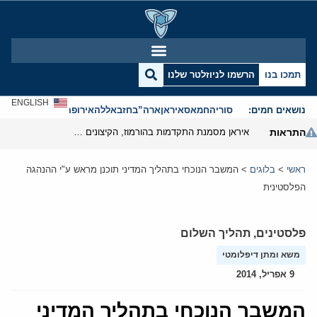
תמכו בנו
הרשמו לניוזלטר שלנו
ENGLISH
נושאים חמים:
סוריה
חמאס
איראן
ארה”ב
חזבאללה
אירופה
אנטישמיות
התראות
איראן מסמנת התקדמות בהורמוז, הקיצונים מנסים לבלום
ראשי
>
בלוגים
>
המשבר הנוכחי בתהליך המדיני תוכנן מראש ע"י ההנהגה
הפלסטינית
פלסטינים
,
תהליך השלום
משא ומתן דיפלומטי
9 אפריל, 2014
המשבר הנוכחי בתהליך המדיני