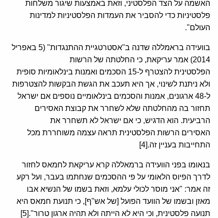
האשמה על הצד הפלסטיני, וזאת באמצעות שיגור משלחות
פלסטיניות כדי להסביר את העמדות הפלסטיניות למדינות
העולם".
בוועידה בראמללה שדנה ב"אסטרטגיית ההתנגדות" (5 באפריל
2014) אמר עריקאת, כי החלטתה של הרשות
הפלסטינית להצטרף ל-15 הסכמים ואמנות בינלאומיות סופית
ולא ניתנת לשינוי, אך היא תעכב את הגשת הבקשות להצטרפות
ל-48 ארגונים, אמנות והסכמים בינלאומיים נוספים אם ישראל
תחזור בה מהחלטתה שלא לשחרר את קבוצת האסירים
הרביעית. הוא הדגיש, כי אם ישראל לא תשחרר את
האסירים הרשות הפלסטינית תראה עצמה משוחררת מכל
התחייבות בעניין זה.[4]
בנאומו בפני הוועידה ברמאללה קרא עריקאת לחמאס לחזור
לדרך הפיוס הלאומי על פי ההסכמים שנחתמו בעבר, ועל רקע
זה אמר: "אני מוסר לכולי עלמא, וזאת בשמו של הנשיא אבו
מאזן ובשמו של הוועד הפועל [של אש"ף], כי תנועת חמאס היא
תנועה פלסטינית, וכי היא לא הייתה ולא תהיה ארגון טרור".[5]