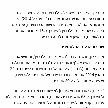
התהליך המדיני בין ישראל לפלסטינים נקלע למשבר ולמבוי
סתום בעקבות הודעתו החד צדדית (1 באפריל 2014) של
מחמוד עבאס (אבו מאזן), יו"ר הרשות הפלסטינית, על הגשת
בקשה בשם מדינת פלסטין להצטרף ל-15 מוסדות ואמנות
בינלאומיות, ובראשן אמנות ז'נבה הרביעית.
שבירת הכלים הפלסטינית
אבו מאזן, המכנה עצמו "נשיא מדינת פלסטין", והנושא גם
בתפקיד ראש אש"ף ומנהיג תנועת 'פתח', נימק את ההחלטה
באי עמידתה (לדבריו) של ישראל בהתחייבותה לשחרר ב-29
במרץ 2014 את הקבוצה הרביעית של אסירים פלסטינים,
שהייתה אמורה לכלול 30 אסירים.
"אמרנו, כי אם הם [האסירים] לא ישוחררו אנו נתחיל לפנות
ולהצטרף ל-63 ארגונים בינלאומיים, הסכמים ואמנות, והתקבלה
עמדה בקונצנזוס לפיה אנו נחתום על מספר הסכמים לשם