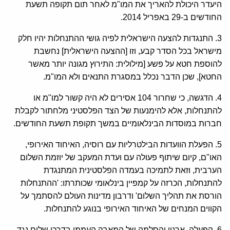
היעדר היכולת להאריך את המו"מ לאחר תום תקופה תשעת
החודשים ב-29 באפריל 2014.
3. התנגדות להצעה הישראלית לפיה גושי ההתנחלות יהיו חלק
מישראל בכל הסדר קבע, וזו [ההצעה הישראלית] נחשבת
להוספת חטא על פשע [מילולית: התירוץ מגונה יותר מאשר
החטא], שכן הדבר נכלל במסגרת התנאים ולא המו"מ.
4. הדגשה, כי שחרור 104 אסירים לא היה קשור למו"מ או
להתנחלות, אלא להימנעות של הצד הפלסטיני מלחתור לקבלת
חברות במוסדות הבינלאומיים במשך תקופת תשעת החודשים.
5. הפעלת הוועדות הבילטרליות עם רוסיה, האיחוד האירופי,
האו"ם, קיום שיתוף פעולה עם ועדת המעקב של יוזמת השלום
הערבית, וזאת לתמיכה בעמדה הפלסטינית המתנגדת
להתנחלות, הכרזה על קמפיין בינלאומי שכותרתו: 'ההתנחלות
הורסת את תהליך השלום' ודרבון מדינות העולם להסתמך על
הקווים המנחים של האיחוד האירופי בנוגע להתנחלות.
6. הפעלה, ארגון והסלמה של המאבק העממי בדרכי שלום נגד