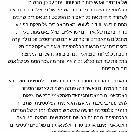
של אזרחים ואנשי כוחות הביטחון. יתר על כן, הרשות
הפלסטינית משדרת מסר חד משמעי של גיבוי לטרור בתביעתה
לשחרר מיידית את כל האסירים הפלסטינים, אסירים שרבים
מהם הורשעו ונידונו לעונשי מאסר ארוכים על חלקם בפיגועי
טרור וברצח של אזרחים ישראליים, כולל באמצעות שליחת
מחבלים מתאבדים ורוצחים. אותם טרוריסטים זוכים להוקרה
כ"גיבורים" ע"י הרשות הפלסטינית, שאף מעניקה להם סל
הטבות כלכליות וסוציאליות נדיב ביותר, ושכרם הממוצע
בתקופת שהותם בכלא גבוה אף יותר מהשכר הממוצע של אנשי
כוחות הביטחון.
במערכה המדינית הנוכחית שבה הרשות הפלסטינית וחשפה את
פניה האמיתיים כאשר היא פנתה רשמית לארגוני הטרור
האסלאמיים חמאס והג'יהאד האסלאמי בבקשה שיאותו
להשתתף בישיבת המועצה הלאומית הפלסטינית, שתבחר
הנהגה פלסטינית חדשה שתשמש ממשלה זמנית של המדינה
הפלסטינית. מבחינת הרשות הפלסטינית, חמאס והג'יהאד
האסלאמי, אינם ארגוני טרור, אלא ארגונים פוליטיים לגיטימיים