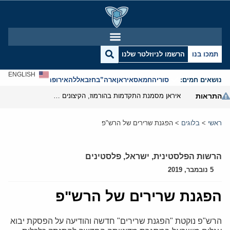
תמכו בנו
הרשמו לניוזלטר שלנו
ENGLISH
נושאים חמים:
סוריה
חמאס
איראן
ארה”ב
חזבאללה
אירופה
אנטישמיות
התראות
איראן מסמנת התקדמות בהורמוז, הקיצונים מנסים לבלום
ראשי
>
בלוגים
>
הפגנת שרירים של הרש"פ
הרשות הפלסטינית
,
ישראל
,
פלסטינים
5 נובמבר, 2019
הפגנת שרירים של הרש"פ
הרש"פ נוקטת "הפגנת שרירים" חדשה והודיעה על הפסקת יבוא