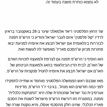
לא נמצאו כותרת משנה בעמוד זה.
שר החוץ הפלסטיני ריאד אלמאלכי שיגר ב-28 באוקטובר בראיון
לרדיו "קול פלסטין" איום לעבר ישראל והודיע כי הרש"פ תפנה
לבוררות בינלאומית אם ישראל תבצע את איומיה למניעת יבוא
סחורות מכיוון ש"הסכם פאריז" מאפשר לה לעשות זאת.
הוא הוסיף כי הרש"פ תפנה גם לצרפת ולמועצה לזכויות האדם
של האו"ם, לבית הדין הבינלאומי בהאג ולמועצת הביטחון של
האו"ם אם ישראל תבצע את איומיה להטיל סנקציות על הרש"פ.
מאז שנכנס ראש הממשלה הפלסטיני מוחמד א-שתייה לתפקידו
לפני כמה חודשים הוא מנהל , בגיבוי יו"ר הרש"פ, מדיניות
אגרסיבית נגד ישראל שהכותרת שלה היא "התנתקות כלכלית"
ממנה. במסגרת הזו דורשת הרש"פ מישראל לשנות את הסכם
פאריז הכלכלי, שהינו חלק מהסכמי אוסלו, והיא נוקטת שורה של