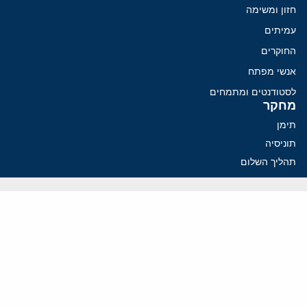
חזון ומשימה
עמיתים
החוקרים
אנשי מפתח
לסטודנטים ומתמחים
מחקר
תימן
תוניסיה
תהליך השלום
רוסיה
קנדה
קטאר
פלסטינים
ערבי ישראל
ערב הסעודית
עיראק
פרסומים אחרונים