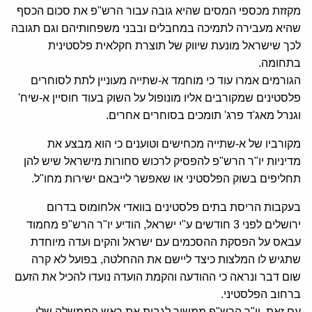
מקזזת מכספי המסים שהיא גובה עבור הרש"פ את סכום הכסף
שהיא מעבירה לתמיכה במחבלים ובבני משפחותיהם וגם תגובה
לכך שישראל מונעת שיווק של תוצרת חקלאית פלסטינית
בתחומה.
הגורמים אמרו עוד כי מוחמד א-שתייה מעוניין לתת לסוחרים
פלסטינים שמקורבים אליו מונופול על השוק בעוד חוסיין א-שיח'
וגנרל מאג'ד פרג' תומכים בסוחרים אחרים.
מקורביו של א-שתייה מכחישים וטוענים כי הוא מבצע את
מדיניות יו"ר הרש"פ להפסיק לרכוש סחורות מישראל שיש להן
תחליפים בשוק הפלסטיני או שאפשר לייבאם ישירות מחו"ל.
בעקבות הריסת בתים פלסטינים בוואדי אלחומוס בדרום
ירושלים לפני 3 חודשים ע"י ישראל, הודיע יו"ר הרש"פ מחמוד
עבאס על הפסקת ההסכמים עם ישראל והקים ועדה מיוחדת
שתגיש לו המלצות כיצד ליישם את ההחלטה, בפועל לא קרה
שום דבר ונראה כי ההודעה והקמת הועדה נועדו להכיל את הזעם
ברחוב הפלסטיני.
עם זאת, יו"ר הרש"פ ממשיך לגבות את ראש הממשלה שלו