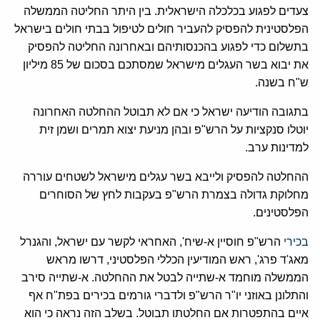
צעדים לפגוע בכלכלה הישראלית. בין היתר החליטה הממשלה
הפלסטינית להפסיק להעביר חולים לטיפול בבתי חולים בישראל
בתשלום כדי לפגוע בהכנסותיהם ובאחרונה החליטה להפסיק
את יבוא בשר העגלים מישראל שמסתכם בסכום של 85 מיליון
ש"ח בשנה.
בתגובה הודיעה ישראל כי אם לא תבוטל ההחלטה האחרונה
יוטלו סנקציות על הרש"פ ובהן מניעת יצוא תמרים ושמן זית
למדינות ערב.
ההחלטה להפסיק ולייבא בשר עגלים מישראל לשטחים עוררה
מחלוקת גדולה בצמרת הרש"פ בעקבות לחץ של הסוחרים
הפלסטינים.
בכירי
הרש"פ חוסיין א-שיח', האחראי לקשר עם ישראל, והגנרל
מאג'ד פרג', ראש המודיעין הכללי הפלסטיני, דרשו מראש
הממשלה מוחמד א-שתייה לבטל את ההחלטה. א-שתייה סירב
והתלונן באוזני יו"ר הרש"פ ולדברי גורמים בכירים בפת"ח אף
איים בהתפטרות אם החלטתו תבוטל. בשלב הזה נראה כי הוא