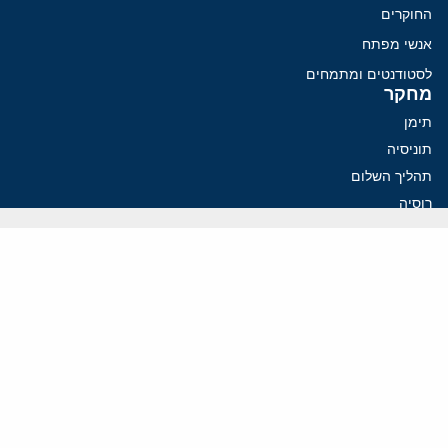
החוקרים
אנשי מפתח
לסטודנטים ומתמחים
מחקר
תימן
תוניסיה
תהליך השלום
רוסיה
קנדה
קטאר
פלסטינים
ערבי ישראל
ערב הסעודית
עיראק
פרסומים אחרונים
איראן מסמנת התקדמות בהורמוז, הקיצונים מנסים לבלום
קמפיזם: איך דוקטרינה קומוניסטית עיצבה את היחס לישראל במערב