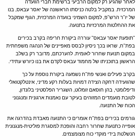
לאחר שהגיע רק למקום הרביעי ברשימת חברי הוועדה
המרכזית. במקביל בלטה כניסתו הראשונה של יאסר עבאס, בנו
של יו"ר הרש"פ, למקום השמיני בוועדה המרכזית, הגוף שמקבל
את ההחלטות המרכזיות בתנועה.
"תופעת יאסר עבאס" עוררה ביקורת חריפה בקרב בכירים
בפת"ח, שראו בכך ניסיון לבסס מאפיינים של הנהגה משפחתית
במקום תנועת שחרור לאומית. להערכתם, מדובר רק בשלב
הראשון בתוכניתו של מחמוד עבאס לקדם את בנו כיורש עתידי.
בקרב פעילים ואנשי פת"ח נשמעה ביקורת נוספת על כך
שהוועידה דחקה הצידה דמויות בעלות רקע מדיני, אינטלקטואלי
ודיפלומטי, בהן חוסאם זומלוט, השגריר הפלסטיני בלונדון,
לטובת מועמדים המזוהים בעיקר עם נאמנות ארגונית ומנגנוני
הכוח של התנועה.
גורמים בכירים בפת"ח אומרים כי התנועה מאבדת בהדרגה את
אופייה כתנועת שחרור רחבה והופכת למסגרת פוליטית-מנגנונית
הנשלטת בידי מוקדי כוח מצומצמים.