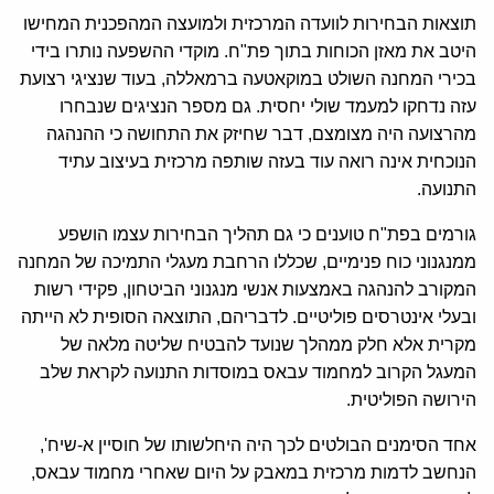
תוצאות הבחירות לוועדה המרכזית ולמועצה המהפכנית המחישו
היטב את מאזן הכוחות בתוך פת"ח. מוקדי ההשפעה נותרו בידי
בכירי המחנה השולט במוקאטעה ברמאללה, בעוד שנציגי רצועת
עזה נדחקו למעמד שולי יחסית. גם מספר הנציגים שנבחרו
מהרצועה היה מצומצם, דבר שחיזק את התחושה כי ההנהגה
הנוכחית אינה רואה עוד בעזה שותפה מרכזית בעיצוב עתיד
התנועה.
גורמים בפת"ח טוענים כי גם תהליך הבחירות עצמו הושפע
ממנגנוני כוח פנימיים, שכללו הרחבת מעגלי התמיכה של המחנה
המקורב להנהגה באמצעות אנשי מנגנוני הביטחון, פקידי רשות
ובעלי אינטרסים פוליטיים. לדבריהם, התוצאה הסופית לא הייתה
מקרית אלא חלק ממהלך שנועד להבטיח שליטה מלאה של
המעגל הקרוב למחמוד עבאס במוסדות התנועה לקראת שלב
הירושה הפוליטית.
אחד הסימנים הבולטים לכך היה היחלשותו של חוסיין א-שיח',
הנחשב לדמות מרכזית במאבק על היום שאחרי מחמוד עבאס,