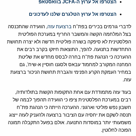
הצטרפו אל ערוץ ה-JCFA בוואסטאפ
הצטרפו אל ערוץ הטלגרם שלנו לעדכונים
לדברי גורמים בכירים בפת"ח
ברצועת עזה
, הוועידה שהתכנסה
בצל המלחמה הקשה והמשבר החריף במערכת הפוליטית
הפלסטינית לא סיפקה בשורה פוליטית חדשה ולא יצרה תחושת
התחדשות בתנועה. להפך, התוצאות חיזקו בקרב רבים את
ההערכה כי הנהגת פת"ח בחרה לבסס מחדש את שליטת
המחנה המקורב למחמוד עבאס ולסגנו חוסיין א-שיח', גם
במחיר העמקת הקרע הפנימי והגברת תחושת הניכור ברצועת
עזה.
בעוד עזה מתמודדת עם אחת התקופות הקשות בתולדותיה,
רבים במערכת הפלסטינית ציפו כי הוועידה תהפוך לבמה של
חשבון נפש פוליטי וארגוני. ההערכה הייתה כי הנהגת פת"ח
תנסה לשקם את יחסיה עם הציבור ברצועה ולהעניק לעזה ייצוג
משמעותי יותר במוסדות התנועה. אולם בפועל התקבלה תמונה
הפוכה לחלוטין.