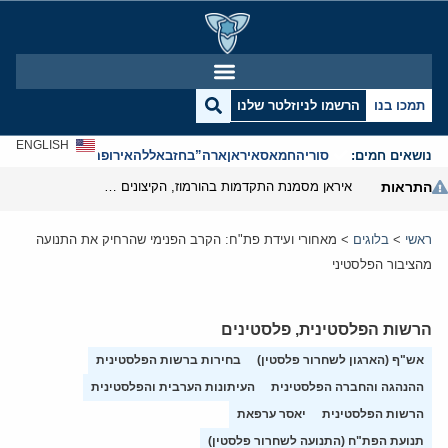
תמכו בנו
הרשמו לניוזלטר שלנו
ENGLISH
נושאים חמים:
סוריה
חמאס
איראן
ארה”ב
חזבאללה
אירופה
אנטישמיות
התראות
איראן מסמנת התקדמות בהורמוז, הקיצונים מנסים לבלום
ראשי
>
בלוגים
>
מאחורי ועידת פת"ח: הקרב הפנימי שהרחיק את התנועה
מהציבור הפלסטיני
הרשות הפלסטינית
,
פלסטינים
אש"ף (הארגון לשחרור פלסטין)
בחירות ברשות הפלסטינית
ההנהגה והחברה הפלסטינית
העיתונות הערבית והפלסטינית
הרשות הפלסטינית
יאסר ערפאת
תנועת הפת"ח (התנועה לשחרור פלסטין)