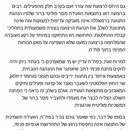
גם היחס לרצועת עזה עורר זעם בקרב חלק מהפעילים. רבים
ברצועה ראו בתוצאות הוועידה מסר פוליטי ברור שלפיו הנהגת
התנועה ברמאללה אינה מעניקה עדיפות למצוקות עזה ואינה
מתכוונת לשלב את הנהגת הרצועה בצורה משמעותית בתהליכי
קבלת ההחלטות. התחושה הזו התחזקה במיוחד על רקע העובדה
שהמלחמה ברצועה כמעט שלא השפיעה על מאזן הכוחות
הפנימי בתוך פת"ח.
למרות זאת, בפת"ח עדיין יש מי שמאמינים כי בעתיד ניתן יהיה
להקים מחנה פנימי רחב שיאתגר את ההנהגה הנוכחית,
באמצעות איחוד בין מחנות יריבים ובהם תומכי מוחמד דחלאן,
שר החוץ הפלסטיני לשעבר נאצר אל-קדווה ופעילים ותיקים
המאוכזבים מתוצאות הוועידה. אולם בשלב זה נראה כי המחנה
השולט הצליח לבצר את מעמדו ולהעביר מסר ברור של
המשכיות פוליטית וארגונית.
בסופו של דבר, כפי שאמר גורם בכיר בפת"ח, הוועידה השמינית
של התנועה אינה נתפסת כרגע של התחדשות או פיוס פנימי,