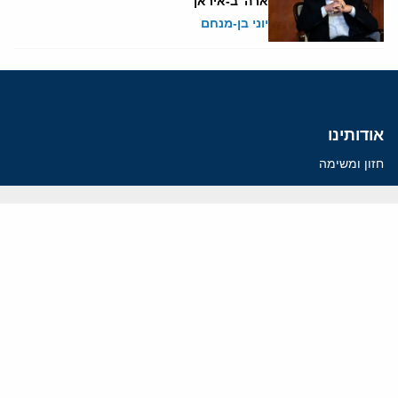
ארה"ב-איראן
יוני בן-מנחם
אודותינו
חזון ומשימה
עמיתים
החוקרים
אנשי מפתח
לסטודנטים ומתמחים
מחקר
תימן
תוניסיה
תהליך השלום
רוסיה