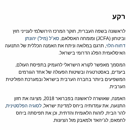
רקע
לראשונה בשפה העברית, חוקר המרכז הירושלמי לענייני חוץ
וביטחון (JCFA) ומומחה האסלאם,
סא"ל (מיל') יהונתן
דחוח-הלוי
, תרגם במלואה וניתח את האמנה הכללית של התנועה
האיסלאמית הפלג הדרומי בישראל.
המסמך מאפשר לקורא הישראלי להעמיק בתפיסת העולם,
ביעדים, באסטרטגיה ובשיטות הפעולה של אחד הגורמים
המשפיעים ביותר בחברה הערבית בישראל ובמערכת הפוליטית
הערבית.
האמנה, שאושרה לראשונה בפברואר 2018, מציגה את חזון
התנועה, את עמדותיה ביחס למדינת ישראל,
לסוגיה הפלסטינית
,
להר הבית, לזהות הלאומית והדתית, וכן את תפיסתה ביחס
לחמאס, לג’יהאד ולמאבק מול הציונות.