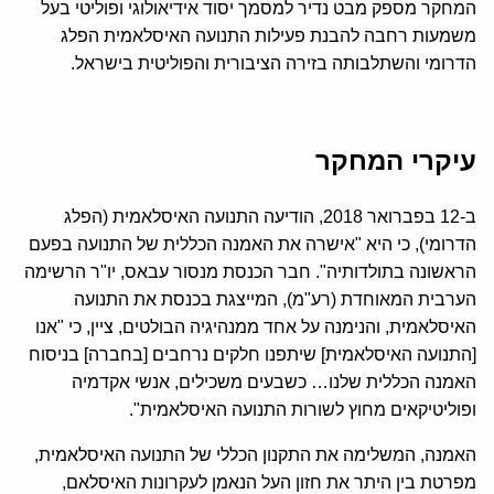
המחקר מספק מבט נדיר למסמך יסוד אידיאולוגי ופוליטי בעל
משמעות רחבה להבנת פעילות התנועה האיסלאמית הפלג
הדרומי והשתלבותה בזירה הציבורית והפוליטית בישראל.
עיקרי המחקר
ב-12 בפברואר 2018, הודיעה התנועה האיסלאמית (הפלג
הדרומי), כי היא "אישרה את האמנה הכללית של התנועה בפעם
הראשונה בתולדותיה". חבר הכנסת מנסור עבאס, יו"ר הרשימה
הערבית המאוחדת (רע"מ), המייצגת בכנסת את התנועה
האיסלאמית, והנימנה על אחד ממנהיגיה הבולטים, ציין, כי "אנו
[התנועה האיסלאמית] שיתפנו חלקים נרחבים [בחברה] בניסוח
האמנה הכללית שלנו… כשבעים משכילים, אנשי אקדמיה
ופוליטיקאים מחוץ לשורות התנועה האיסלאמית".
האמנה, המשלימה את התקנון הכללי של התנועה האיסלאמית,
מפרטת בין היתר את חזון העל הנאמן לעקרונות האיסלאם,