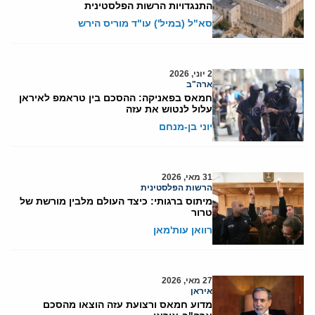
התנגדויות הרשות הפלסטינית
סא"ל (במיל') עו"ד מוריס הירש
2 יוני, 2026
ארה"ב
חמאס בפאניקה: ההסכם בין טראמפ לאיראן
עלול לנטוש את עזה
יוני בן-מנחם
31 מאי, 2026
הרשות הפלסטינית
מיתוס ברגותי: כיצד העולם מלבין מורשת של
טרור
רוואן עות'מאן
27 מאי, 2026
איראן
מדוע חמאס ורצועת עזה הוצאו מהסכם