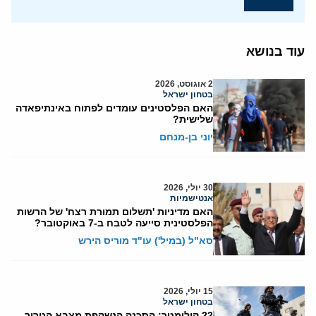
עוד בנושא
2 אוגוסט, 2026
בטחון ישראל
האם הפלסטינים עומדים לפתוח באינתיפאדה
שלישית?
יוני בן-מנחם
30 יולי, 2026
אנטישמיות
האם מדיניות 'תשלום תמורת רצח' של הרשות
הפלסטינית סייעה לטבח ב-7 באוקטובר?
סא"ל (במיל') עו"ד מוריס הירש
15 יולי, 2026
בטחון ישראל
22 קילומטר: הסכנה הנשקפת מצבא הטרור