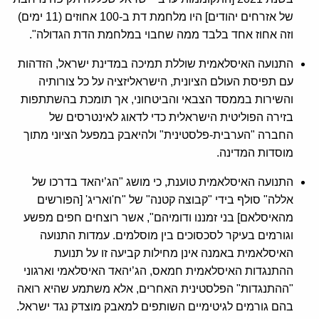
של אזרחים יהודים] היו מלחמת דת ב-100 אחוזים (11 ימים)
וזה אחוז אחד בלבד ממה שחבוי במלחמת הדת הגדולה".
התנועה האיסלאמית שוללת תמיכה במדינת ישראל, הזדהות
עם תפיסת העולם הציונית, הישראליזציה על כל צורותיה
והשירות בממסד הצבאי והביטחוני, אך תומכת בהשתתפות
בזירה הפוליטית הישראלית כדי לדאוג לאינטרסים של
החברה "הערבית-פלסטינית" ולהיאבק במפעל הציוני מתוך
מוסדות המדינה.
התנועה האיסלאמית טוענת, כי מושג "הג’יהאד בדרכו של
אללה" סולף בידי "קבוצה קטנה" של "ח'ואריג' [הפורשים
מהאיסלאם] בני זמננו ודומיהם", אשר רוצחים חפים מפשע
וגורמים בעיקר לסכסוכים בין מוסלמים. עמדות התנועה
האיסלאמית באמנה אינן מחילות קביעה זו על תנועת
ההתנגדות האיסלאמית חמאס, הג’יהאד האיסלאמי וארגוני
"ההתנגדות" הפלסטינית האחרים, אלא משתמע שהיא רואה
בהם גורמים לגיטימיים השותפים למאבק מוצדק נגד ישראל.