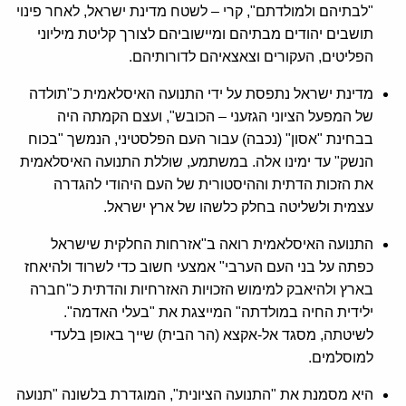
"לבתיהם ולמולדתם", קרי – לשטח מדינת ישראל, לאחר פינוי
תושבים יהודים מבתיהם ומיישוביהם לצורך קליטת מיליוני
הפליטים, העקורים וצאצאיהם לדורותיהם.
מדינת ישראל נתפסת על ידי התנועה האיסלאמית כ"תולדה
של המפעל הציוני הגזעני – הכובש", ועצם הקמתה היה
בבחינת "אסון" (נכבה) עבור העם הפלסטיני, הנמשך "בכוח
הנשק" עד ימינו אלה. במשתמע, שוללת התנועה האיסלאמית
את הזכות הדתית וההיסטורית של העם היהודי להגדרה
עצמית ולשליטה בחלק כלשהו של ארץ ישראל.
התנועה האיסלאמית רואה ב"אזרחות החלקית שישראל
כפתה על בני העם הערבי" אמצעי חשוב כדי לשרוד ולהיאחז
בארץ ולהיאבק למימוש הזכויות האזרחיות והדתית כ"חברה
ילידית החיה במולדתה" המייצגת את "בעלי האדמה".
לשיטתה, מסגד אל-אקצא (הר הבית) שייך באופן בלעדי
למוסלמים.
היא מסמנת את "התנועה הציונית", המוגדרת בלשונה "תנועה