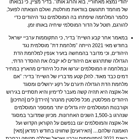
יהודי נמצא מאחוריי, בוא והרוג אותו". בדיר מציין, כי נבואתו
של מוחמד תתגשם בוודאות מוחלטת, ואולם הוצאתה לפועל,
כלומר המלחמה שיפתחו בה המוסלמים נגד היהודים כדי
להורגם, תוטל על הדור המוסלמי שיחיה באותו זמן.
במאמר אחר קבע השייח’ בדיר, כי התקוממות ערביי ישראל
בחודש מאי 2021 הייתה "מלחמת דת" מוסלמית נגד
היהודים, וכי מדובר בהמחשה בזעיר אנפין למלחמת הדת
הגדולה שתתרגש אם היהודים לא יקבלו את ההסדר הדתי,
ובמלחמה זו המוסלמים יגרשו את כל היהודים מהארץ במחיר
דמים כבד מאוד. להלן קטע מדבריו של השייח’ בדיר: "אם
מלחמת הדת הגדולה תיגרם על רקע ירושלים ומסגד
אל-אקצה היא תהיה קשה מעבר לדימיון והיא תסתיים בגירוש
היהודים מפלסטין, מכל פלסטין מהנהר [הירדן] לים [התיכון]
וקורבנות המוסלמים יהיו גדולים יותר ממספר המוסלמים
שנהרגו ב-1,500 השנים האחרונות. מכיוון שמדובר במסגד
אל-אקצה והמוסלמים יגנו בנפשם על הקוראן הקדוש ועל
האמונה שלהם… [האירועים] שחווינו בחודש רמדאן [מאי]
בשנת 2021 [התקוממות ערביי ישראל שכללה תקיפה נרחבת