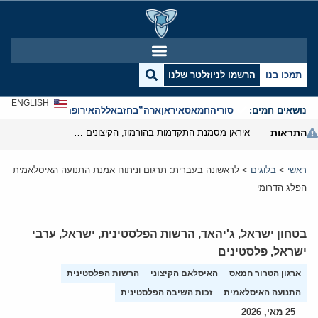
תמכו בנו
הרשמו לניוזלטר שלנו
ENGLISH
נושאים חמים:
סוריה
חמאס
איראן
ארה”ב
חזבאללה
אירופה
אנטישמיות
התראות
איראן מסמנת התקדמות בהורמוז, הקיצונים מנסים לבלום
ראשי
>
בלוגים
>
לראשונה בעברית: תרגום וניתוח אמנת התנועה האיסלאמית
הפלג הדרומי
בטחון ישראל
,
ג'יהאד
,
הרשות הפלסטינית
,
ישראל
,
ערבי
ישראל
,
פלסטינים
ארגון הטרור חמאס
האיסלאם הקיצוני
הרשות הפלסטינית
התנועה האיסלאמית
זכות השיבה הפלסטינית
25 מאי, 2026