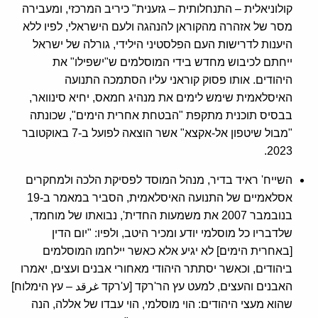
קולוניאלית – התנחלותית – גזענית" כיריב המרכזי, ומעבירה
מסר של אזהרה מהקוראן להנהגה ולעם הישראלי, לפיו ללא
היענות לדרישות העם הפלסטיני הילידי, גורלה של ישראל
ייחתם לכיבוש מחדש בידי המוסלמים ש"ישפילו" את
היהודים. אותו פסוק קוראני עליו הסתמכה התנועה
האיסלאמית שימש לימים את מנהיג חמאס, יחיא סינוואר,
בבסיס תוכנית מתקפת "הבטחת אחרית הימים", שכונתה
"מבול שיטפון אל-אקצא" אשר הוצאה לפועל ב-7 באוקטובר
2023.
השייח' ראיד בדיר, מנהל המוסד לפסיקת הלכה ולמחקרים
אסלאמיים של התנועה האיסלאמית, הסביר במאמר ב-19
בנובמבר 2007 את משמעות החדית', נבואתו של מוחמד,
שלדבריו כל מוסלמי יודע ומכיר היטב, ולפיו: "יום הדין
[באחרית הימים] לא יגיע אלא כאשר יילחמו המוסלמים
ביהודים, וכאשר יסתתר היהודי מאחורי אבנים ועצים, יאמרו
האבנים והעצים, למעט עץ הר'רקד [ע'רקד غرقد – עץ הימלוח]
שהוא מעצי היהודים: הוי מוסלמי, הוי עבדו של אללה, הנה