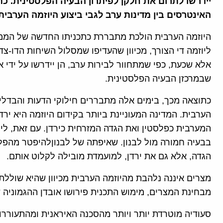
יידרשו לתרום את חלקן לפיתרון הבעיה הפלסטינית. כת
האינטרסים בין מדינות ערב לגבי ביצוע היוזמה הערבית
היוזמה הערבית הולכת מתבררת כתכניתו החדשה של הממשל
ליוזמה די הצורך, מכיוון שהעדיפו שמסלול השיחות הדו-צ
אלא שכעת, כפי שמתחוור לבירות ערב, הן יידרשו על ידי 
שבמרכזן הבעיה הפלסטינית.
כתוצאה מכך, בימים אלה מתבררים חילוקי הדעות והבדלי ה
הערבית. המדינה המעוניינת ביותר בקידום היוזמה היא ירד
המערבית כפלסטין ואת הגדה המזרחית כירדן. עם זאת, ליר
בבעיה חמורה מול לבנון. שאיפתה של לבנוןלהיפטר מהפ
הגדה, אלא גם את ירדן, למועמדת מובילה לקלוט אותם.
מצרים איננה נלהבת מהיוזמה הערבית מכיוון שהיא שוללת
מבחינת המצרים, מימוש התכנית פירושו אובדן ההגמוניה 
סעודיה מוטרדת יותר ויותר מהסכנה האיראנית ומהתעוררות