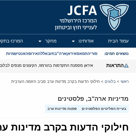
המרכז הירושלמי לענייני חוץ וביטחון
עמוד הבית
אודותינו
מחקר
המרכז בתקש
נושאים חמים:
סוריה
חמאס
איראן
ארה”ב
חזבאללה
אירופה
אנטישמיות
התראות
איראן מסמנת התקדמות בהורמוז, הקיצונים מנסים לבלום
ראשי
>
בלוגים
>
חילוקי הדעות בקרב מדינות ערב סביב היוזמה הערבית
מדיניות ארה"ב
,
פלסטינים
בעיית הפליטים הפלסטינים
פסגת מדינות ערב
חילוקי הדעות בקרב מדינות ער