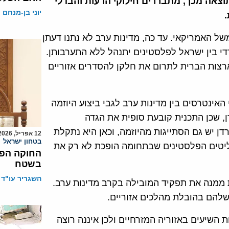
וצאה מכך, מתבררים חילוקי הדעות והבדלי
יוני בן-מנחם
.
 האמריקאי. עד כה, מדינות ערב לא נתנו דעתן
דדי בין ישראל לפלסטינים יתנהל ללא התערבותן.
ארצות הברית לתרום את חלקן להסדרים אזוריים
אינטרסים בין מדינות ערב לגבי ביצוע היוזמה
ן, שכן התכנית קובעת סופית את הגדה
דן יש גם הסתייגות מהיוזמה, וכאן היא נתקלת
12 אפריל, 2026
בטחון ישראל
ליטים הפלסטינים שבתחומה הופכת לא רק את
בשטח
השגריר עו"ד 
 ממנה את תפקיד המובילה בקרב מדינות ערב.
שלהם בהובלת מהלכים אזוריים.
 השיעים באזוריה המזרחיים ולכן איננה רוצה