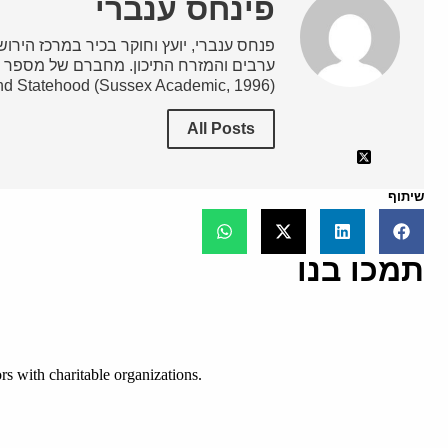
פינחס ענברי
פנחס ענברי, יועץ וחוקר בכיר במרכז הירושלמ
nd Statehood (Sussex Academic, 1996).
All Posts
שיתוף
תמכו בנו