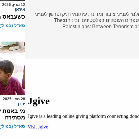
12 מרץ, 2026
איראן
י לענייני ציבור ומדינה, עיתונאי ותיק ופרשן לענייני
כשעבאס מש
ערבים והמזרח התיכון. מחברם של מספר ספרים העוסקים בפלסטינים, וביניהם:The
סא"ל (במיל')
Palestinians: Between Terrorism a
28 מאי, 2025
ירדן
מי באמת י
מסתירה
סא"ל (במיל')