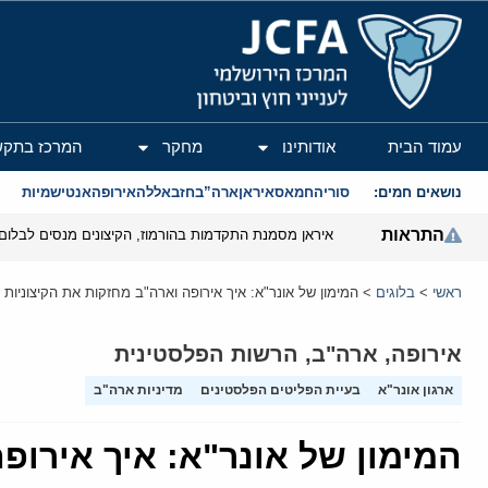
המרכז הירושלמי לענייני חוץ וביטחון
עמוד הבית
אודותינו
מחקר
המרכז בתקש
נושאים חמים:
סוריה
חמאס
איראן
ארה”ב
חזבאללה
אירופה
אנטישמיות
התראות
איראן מסמנת התקדמות בהורמוז, הקיצונים מנסים לבלום
ראשי
>
בלוגים
>
המימון של אונר"א: איך אירופה וארה"ב מחזקות את הקיצוניות
אירופה
,
ארה"ב
,
הרשות הפלסטינית
ארגון אונר"א
בעיית הפליטים הפלסטינים
מדיניות ארה"ב
המימון של אונר"א: איך אירופ