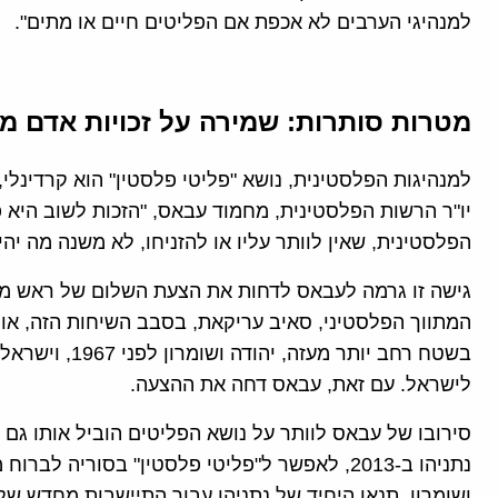
למנהיגי הערבים לא אכפת אם הפליטים חיים או מתים".
מטרות סותרות: שמירה על זכויות אדם מול
למנהיגות הפלסטינית, נושא "פליטי פלסטין" הוא קרדינלי,
יו"ר הרשות הפלסטינית, מחמוד עבאס, "הזכות לשוב היא פ
הפלסטינית, שאין לוותר עליו או להזניחו, לא משנה מה יהי
המתווך הפלסטיני, סאיב עריקאת, בסבב השיחות הזה, או
לישראל. עם זאת, עבאס דחה את ההצעה.
סירובו של עבאס לוותר על נושא הפליטים הוביל אותו ג
נתניהו ב-2013, לאפשר ל"פליטי פלסטין" בסורי
ושומרון. תנאו היחיד של נתניהו עבור התיישבות מחדש של