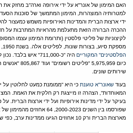
האם המימון של אונר"א על ידי אירופה וארה"ב מחזק את 
למטרותיה המוצהרות, המימון המתמשך של סוכנות הסעד 
ידי ארצות הברית והמדינות האירופיות משמש כמעצור לה
ההכרה הברורה הזאת מתעלמת מהראיות המתרבות על חדיר
לקיצוניות של פליטי פלסטין (ותרומת המימון עצמו המסופק
מספקת סיוע, בצורות שונות, לפליטים אלה. בשנת 1950, האומות המאוחדות ציינו כי
הפלסטינים" המקוריים
היה "כ-711,000" איש בלבד. נכון לסוף הרבעון השני של 2024,
כיום 5,975,959 "
שירותים שונים.
בעוד
שאונר"א טוענת
כי היא "ממומנת כמעט לחלוטין על יד
המאוחדות", הצהרה זו מייצגת רק חלקית את האמת. המצי
בעיקר על ידי מדינות אירופיות ועל ידי ארצות הברית. על 
מארצות הברית ורק 10 אחוזים הגיעו ממדינות ערב, כפי שמוצג בגרף למטה.