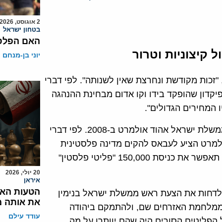
2 אוגוסט, 2026
בטחון ישראל
האם הפלסט
 קיצוניות וטרור
יוני בן-מנחם
 "זכות מקודשת ונחרצת שאין לשנותה". לפי דברי
יקדון שהופקד בידו וקו אדום מבחינת ההנהגה
ו המחירים הגדולים".
גישה זו גרמה לעבאס לדחות את הצעת השלום של ראש ממשלת ישראל אהוד אולמרט ב-2008. לפי דברי
למרט הציע לעבאס להקים מדינה פלסטינית
בשטח רחב יותר מעזה, יהודה ושומרון לפני 1967, וישראל תאפשר את כניסת 150,000 "פליטי פלסטין"
20 יולי, 2026
איראן
הטעות האס
ם לדחות את הצעת ראש ממשלת ישראל בנימין
את אותה מ
ה לברוח ממלחמת האזרחים שם, ולהתמקם ביהודה
עודד עילם
 הפליטים הסורים היה שהם יוותרו על מה