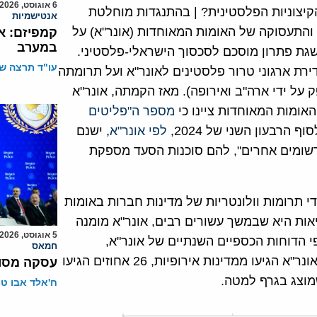
6 אוגוסט, 2026
הקיצוניות הפלסטינית? | בהתנגדות מוחלטת
אנטישמיות
והתעסוקה של האומות המאוחדות (אונר"א) על
קמפיזם: א
במערב
שגת פתרון מוסכם לסכסוך הישראלי-פלסטיני.
עו"ד תרצה שו
ת ארגוני טרור פלסטינים לאונר"א ועל תרומתה
 על ידי ארה"ב ואירופה). מאז הקמתה, אונר"א
מספר ה"פליטים
לפי אונר"א
, ישנם
פליטים רשומים" ועוד 805,867 "אנשים רשומים אחרים", להם סוכנות הסעד מספקת
י תרומות וולונטריות של מדינות חברות באומות
אות היא שבמשך עשורים רבים, אונר"א מומנה
5 אוגוסט, 2026
פי הדוחות הכספיים השנתיים של אונר"א,
חמאס
שפורסמו בין השנים 2000-2023, 64 אחוזים מהמימון של אונר"א הגיעו ממדינות אירופיות, 26 אחוזים הגיעו
עסקה מסוכ
ח'אלד אבו ט