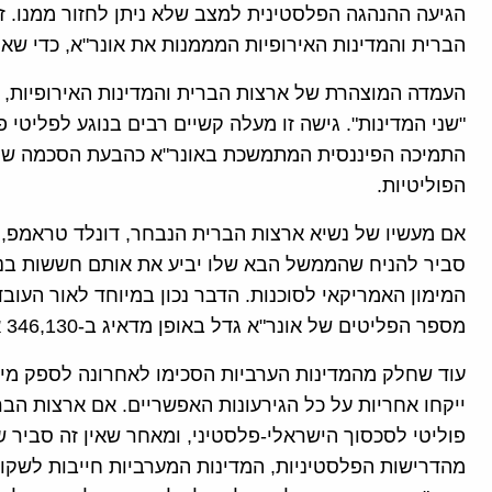
הגיעה ההנהגה הפלסטינית למצב שלא ניתן לחזור ממנו. ז
הברית והמדינות האירופיות המממנות את אונר"א, כדי שאף
"שני המדינות". גישה זו מעלה קשיים רבים בנוגע לפליטי
התמיכה הפיננסית המתמשכת באונר"א כהבעת הסכמה של 
הפוליטיות.
אם מעשיו של נשיא ארצות הברית הנבחר, דונלד טראמפ,
סביר להניח שהממשל הבא שלו יביע את אותם חששות בנוגע 
המימון האמריקאי לסוכנות. הדבר נכון במיוחד לאור הע
מספר הפליטים של אונר"א גדל באופן מדאיג ב-346,130 איש.
עוד שחלק מהמדינות הערביות הסכימו לאחרונה לספק מימו
ייקחו אחריות על כל הגירעונות האפשריים. אם ארצות הבר
פוליטי לסכסוך הישראלי-פלסטיני, ומאחר שאין זה סביר
מהדרישות הפלסטיניות, המדינות המערביות חייבות לשקו