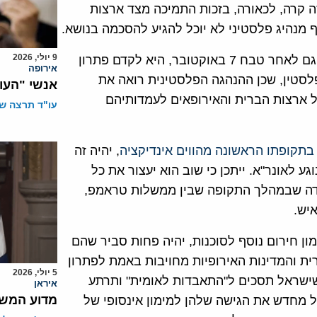
ה קרה, לכאורה, בזכות התמיכה מצד ארצות
 מנהיג פלסטיני לא יוכל להגיע להסכמה בנושא.
9 יולי, 2026
העמדה המוצהרת של ארצות הברית והמדינות האירופיות, גם לאחר טבח 7 באוקטובר, היא לקדם פתרון
אירופה
 פלסטין, שכן ההנהגה הפלסטינית רואה את
אנשי "העו
ארצות הברית והאירופאים לעמדותיהם
עו"ד תרצה שו
בתקופתו הראשונה מהווים אינדיקציה
, יהיה זה
לאונר"א. ייתכן כי שוב הוא יעצור את כל
ובדה שבמהלך התקופה שבין ממשלות טראמפ,
ן חירום נוסף לסוכנות, יהיה פחות סביר שהם
ית והמדינות האירופיות מחויבות באמת לפתרון
5 יולי, 2026
 שישראל תסכים ל"התאבדות לאומית" ותרתע
איראן
מדוע המשט
ל מחדש את הגישה שלהן למימון אינסופי של