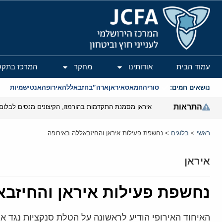
המרכז הירושלמי לענייני חוץ וביטחון
עמוד הבית
אודותינו
מחקר
המרכז בתקש
נושאים חמים:
סוריה
חמאס
איראן
ארה”ב
חזבאללה
אירופה
אנטישמיות
התראות
איראן מסמנת התקדמות בהורמוז, הקיצונים מנסים לבלום
ראשי
>
בלוגים
>
נחשפת פעילות איראן והחיזבאללה באירופה
איראן
נחשפת פעילות איראן והחיזבא
האיחוד האירופי הודיע לראשונה על הטלת סנקציות נגד ארג