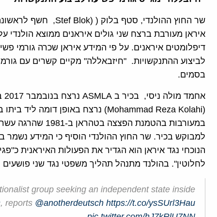
איראן מעורבת ברצח שני גולים איראנים ממוצא הולנדי ע
דיפלומטים איראנים. על פי המידע איראן שכרה גורמי פשי
לביצוע ההתנקשויות. "חיזבאללה" מקיים קשרים עם גורמי
בסמים.
אחמד מולה ניסי, בכיר ב ASMLA נרצח בנובמבר 2017 באג בפתח ביתו בהאג
במעורבות בהטמנת הפ
למבוקש בכיר. שר החוץ ההולנדי הוסיף כי המידע נשמר ב
הנוכחי נגד איראן הוא הגדיר את הפעולות האיראנית כ"פג
לחלוטין". בהולנד מתנהל תהליך משפטי נגד שני פושעים 
ionalist group seeking an independent state inside
s
, reports
@anotherdeutsch
https://t.co/ysSUrl3Hau
pic.twitter.com/hJ7kRlU7NN