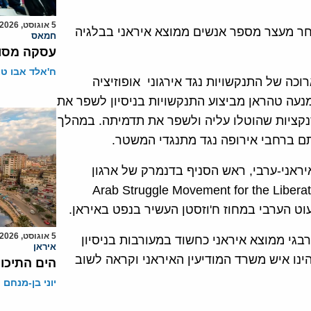
5 אוגוסט, 2026
 בעיר Aschaffenburg בגרמניה לאחר מעצר מספר אנשים ממוצא איראני בבלגיה
חמאס
עסקה מסוכ
ח'אלד אבו ט
ם סדרה ארוכה של התנקשויות נגד אירגוני אופוזיציה
מנעה טהראן מביצוע התנקשויות בניסיון לשפר את
סנקציות שהוטלו עליה ולשפר את תדמיתה. במהלך
תם ברחבי אירופה נגד מתנגדי המשטר.
איראני-ערבי, ראש הסניף בדנמרק של ארגון
"תנועת המאבק הערבית לשחרור אהואז Arab Struggle Movement for the Liberation of
5 אוגוסט, 2026
בגי ממוצא איראני כחשוד במעורבות בניסיון
איראן
יע דנמרק כי העצור הינו איש משרד המודיעין האיראני וקראה לשוב
הים התיכון
יוני בן-מנחם