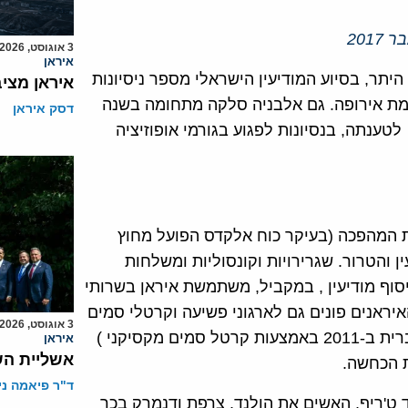
3 אוגוסט, 2026
איראן
יתר, בסיוע המודיעין הישראלי מספר ניסיונות
איראן מצי
אדמת אירופה. גם אלבניה סלקה מתחומה בשנה
דסק איראן
טענתה, בנסיונות לפגוע בגורמי אופוזיציה
ת המהפכה (בעיקר כוח אלקדס הפועל מחוץ
ן והטרור. שגרירויות וקונסוליות ומשלחות
יסוף מודיעין , במקביל, משתמשת איראן בשרותי
איראנים פונים גם לארגוני פשיעה וקרטלי סמים
3 אוגוסט, 2026
(כמו בניסיון שנחשף לרצוח את שגריר סעודיה בארצות הברית ב-2011 באמצעות קרטל סמים מקסיקני )
איראן
אשליית הש
ת הכחשה.
ד"ר פיאמה ני
 ט'ריף, האשים את הולנד, צרפת ודנמרק בכך