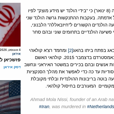
שר החוץ ההולנדי, סטף בלוק ( (Stef Blok, חשף לראשונה (8 ינואר) כי "בידי הולנד יש מידע מוצק" לפיו
ל אדמתה. בעקבות ההתנקשות גרשה הולנד שני
עה הולנדים הקשורים ל"חיזבאללה" הלבנוני,
 פשיעה הולנדיים בתחומים שוני ובהם סחר
[2]
ומחמד רצ'א קולאהי
4 אוגוסט, 2026
איראן
(Mohammad Reza Kolahi) נרצח באופן דומה ליד ביתו באמסטרדם בדצמבר 2015. קולהאי האשם
פזשכיאן ל
צצה בטהראן ב-1981 שהרגה עשרות אנשים ובהם בכירים במשטר האיראני ונחשב
דסק איראן
סודיות עד כה כדי לאפשר את מהלך הסנקציות
יעה בוטה בריבונות ההולנדית ובלתי מקובלת
מקומיים המעורבים בחיסול קולהאי.
Ahmad Mola Nissi, founder of an Arab nat
#Iran
, was murdered in
#Netherland