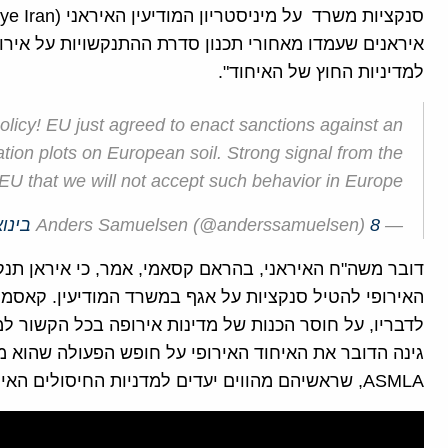
איראנים שעמדו מאחורי תכנון סדרת ההתנקשויות על אירו
למדיניות החוץ של האיחוד".
licy! EU just agreed to enact sanctions against an
nation plots on European soil. Strong signal from the
EU that we will not accept such behavior in Europe.
— Anders Samuelsen (@anderssamuelsen)
8 בינואר 2019
דובר משה"ח האיראני, בהראם קסאמי, אמר, כי איראן תנ
האירופי להטיל סנקציות על אגף במשרד המודיעין. קאסמי 
לדבריו, על חוסר הכנות של מדינות אירופה בכל הקשור ל
גינה הדובר את האיחוד האירופי על חופש הפעולה שהוא מענ
ASMLA, שראשיהם מהווים יעדים למדניות החיסולים האיראניים על אדמת אירופה.