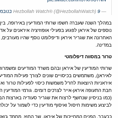
— Hezbollah Watch® (@HezbollahWatch)
9 בנובמבר 2017
במהלך השנה שעברה חשפו שרותי המודיעין באירופה, בין ה
נוספים של איראן לפגוע בפעילי אופוזיציה איראנים על 
האחרונה את שגריר איראן ודיפלומט נוסף שהיו מעורבים, ל
במדינה.
טרור במסווה דיפלומטי
שרותי המודיעין של איראן ובהם משרד המודיעים ומשמרו
לאיראן), משתמשים בכיסויים שונים לצורך פעילות המודיעי
איראניות היוצאות לחו"ל משמשות כיסוי לפעילות טרור וא
חבת התעופה איראן-אייר לצרכים דומים. גורמי המודיעין ה
לביצוע משימות חיסול ואיסוף מודיעין כדי לשמור על יכול
כבעבר, הפנים המחייכות של איראן, שר החוץ, מחמד ג'ואד