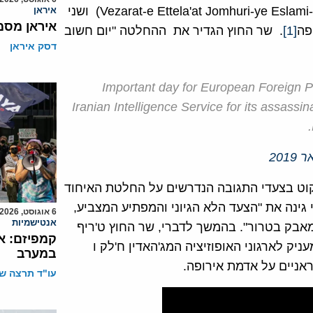
סנקציות משרד על מיניסטריון המודיעין האיראני (Vezarat-e Ettela'at Jomhuri-ye Eslami-ye Iran) ושני
איראן
איראן מסמ
פה
[1]
. שר החוץ הגדיר את ההחלטה "יום חשוב
דסק איראן
Important day for European Foreign Po
Iranian Intelligence Service for its assassi
קוט בצעדי התגובה הנדרשים על החלטת האיחוד
גינה את "הצעד הלא הגיוני והמפתיע המצביע,
6 אוגוסט, 2026
אנטישמיות
מאבק בטרור". בהמשך לדברי, שר החוץ ט'ריף
קמפיזם: א
יק לארגוני האופוזיציה המג'האדין ח'לק ו
במערב
עו"ד תרצה שו