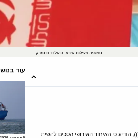
נחשפה פעילות איראן בהולנד ודנמרק
עוד בנוש
שר החוץ של דנמרק, אנדרס סמולסן Anders Samuelsen)), הודיע כי האיחוד האירופי הסכים להשית
6 אוגוסט, 2026