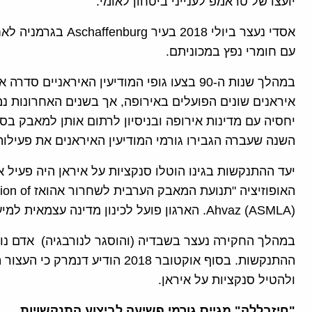
יועצו של טראמפ לענייני ביטחון לאומי.
אסדי נעצר ביולי 2018
עם חומרי נפץ במכוניתם.
במהלך שנות ה-90 בצעו גופי המודיעין האיראניי
איראנים שונים הפועלים באירופה, אך בשנים האחרונות נ
יחסיה עם מדינות אירופה ובניסיון לרתום אותן למאבק ב
השנה שעברה הגבירו גורמי המודיעין האיראנים את פעילו
יעד ההתנקשות בגינו הוטלו סנקציות על איראן היה פעיל 
האופוזיציה 
Ahvaz (ASMLA). הארגון פועל לכינון מדינה עצמאית למיעוט הערבי במחוז ח'וזסטן העשיר בנפט באיראן.
במהלך החקירה נעצר בשבדיה (והוסגר לנורבגיה) אדם נור
ההתנקשות. בסוף אוקטובר 2018 הוד
ולהטיל סנקציות על איראן.
"חיזבללה" מגייס גורמי פשיעה לביצוע התנקשויות