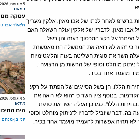
5 אוגוסט, 2026
א.
חמאס
עסקה מסוכ
ת ברש"פ לאחר לכתו של אבו מאזן. אלקין מעריך
ח'אלד אבו ט
 אבו מאזן. לדבריו של אלקין עולה השאלה האם
 הפתח' על רקע הסכסוך בעזה והן בשל
שר כי "הוא לא רואה את הממשלה הזו מאפשרת
עלה השר את סוגית השליטה בעזה והליגטימיות
ניתוק מוחלט וסופי של הרשות מן הרצועה".
יד מועמד אחד בכיר.
ות הללו, הן בשל הסייגים של הפתח' על רקע
דמות. בנוסף ציין השר כי "הוא לא רואה את
5 אוגוסט, 2026
איראן
ירות הללו", כמו כן העלה השר את סויגת
הים התיכון
בה, דבר שיוביל לדבריו ל"ניתוק מוחלט וסופי
יוני בן-מנחם
' לא תהיה אפשרות להעמיד מועמד אחד בכיר.