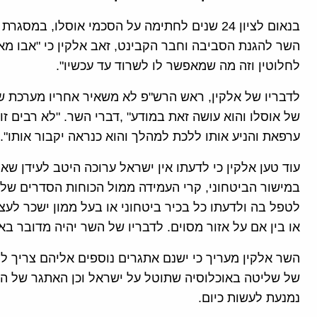
בנאום לציון 24 שנים לחתימה על הסכמי אוסלו, ב
השר להגנת הסביבה וחבר הקבינט, זאב אלקין כי "אבו מ
לחלוטין וזה מה שמאפשר לו לשרוד עד עכשיו".
לדבריו של אלקין, ראש הרש"פ לא משאיר אחריו מערכת של
של אוסלו והוא עושה זאת במודע" ,דברי השר. "לא רבים זו
ערפאת והניע אותו ללכת למהלך והוא כנראה יקבור אותו".
עוד טען אלקין כי לדעתו אין ישראל ערוכה היטב לעידן שא
במישור הביטחוני, קרי העמידה ממול הכוחות הסדרים של 
לטפל בה ולדעתו כל בכיר ביטחוני או בעל ממון ישכר לע
או בין אם על אזור מסוים. לדבריו של השר יהיה מדובר בא
השר אלקין מעריך כי ישנם אתגרים נוספים אליהם צריך ל
של שליטה באוכלוסיה שתוטל על ישראל וכן האתגר של ה
נמנעת לעשות כיום.