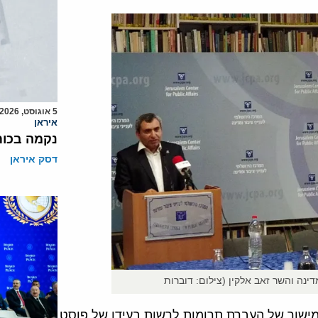
5 אוגוסט, 2026
איראן
נקמה בכות
דסק איראן
מדינה והשר זאב אלקין (צילום: דוברות
במישור של העברת תרומות לרשות בעידן של פוסט