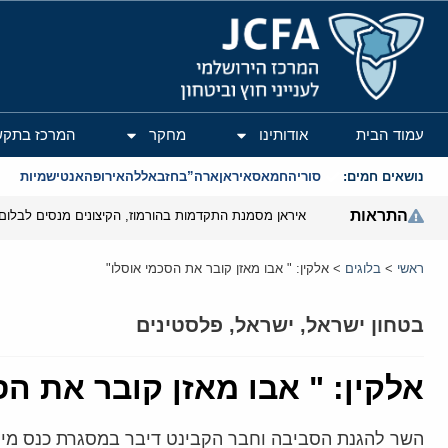
המרכז הירושלמי לענייני חוץ וביטחון
עמוד הבית
אודותינו
מחקר
המרכז בתקש
נושאים חמים:
סוריה
חמאס
איראן
ארה”ב
חזבאללה
אירופה
אנטישמיות
התראות
איראן מסמנת התקדמות בהורמוז, הקיצונים מנסים לבלום
ראשי
>
בלוגים
>
אלקין: " אבו מאזן קובר את הסכמי אוסלו"
בטחון ישראל
,
ישראל
,
פלסטינים
אלקין: " אבו מאזן קובר את הס
השר להגנת הסביבה וחבר הקבינט דיבר במסגרת כנס מיוחד