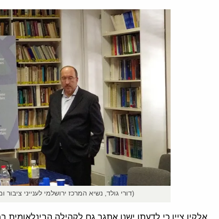
(דורי גולד, נשיא המרכז ירושלמי לענייני ציבור ו
אלקין ציין כי לדעתו ישנו אתגר גם לקהילה הבינלאומית 