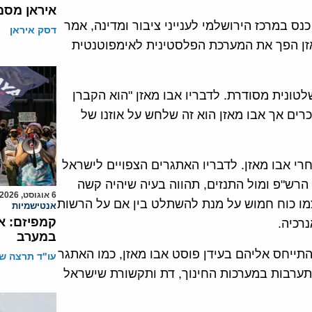
איראן מסמ
מסגרת כנס במרכז הירושלמי לענייני ציבור ומדינה, אמר
דסק איראן
אזן הפך את המערכת הפלסטינית לאימפוטנטית
טונית מסודרת. לדבריו אבו מאזן "הוא הקברן
כרים אך אבו מאזן הוא זה שלחש על אוזנו של
חרי אבו מאזן. לדבריו האתגרים הצפויים לישראל
הרש"פ ומול התנזים, תהווה בעיה שיהיה קשה
6 אוגוסט, 2026
צמו כוח חמוש על מנת להשתלט בין אם על הרשות
אנטישמיות
קמפיזם: א
נרכיה.
במערב
התייחס אליהם בעידן פוסט אבו מאזן, כמו האתגר
עו"ד תרצה שו
תערבות במערכות החינוך, דת ותקשורת שישראל