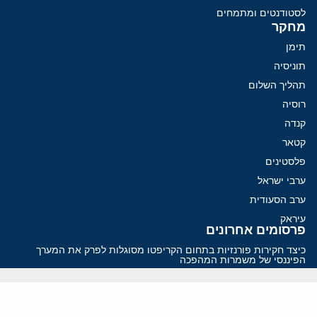
לסטודנטים ומתמחים
מחקר
תימן
תוניסיה
תהליך השלום
רוסיה
קנדה
קטאר
פלסטינים
ערבי ישראל
ערב הסעודית
עיראק
פרסומים אחרונים
כיצד חקירות פורנזיות בתחום הקריפטו מסוגלות לפרק את המערך
הפיננסי של משמרות המהפכה
איראן נערכת להכרעה בהורמוז עם מינוי חדש בצמרת הביטחונית
פזשכיאן רוצה הסדרה, השמרנים באיראן רוצים מנוף לחץ בהורמוז