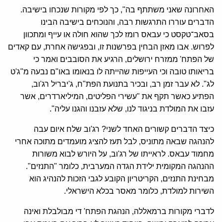
האחרונה שאני משתתף בה", כך לפי מקורות שנכחו בישיבה.
הדברים עוררו התרגשות רבה, והנוכחים בישיבה הבינו
בסאב־טקסט כי עבאס רומז לכך שהוא חולה או עייף ומתכוון
לפרוש. אבו מאזן הבחין בפרשנות זו, ובפגישה אחרת, עם קאדים
של הפתח' ממזרח ירושלים, הרגיע את הסובבים ואמר כי
בריאותו טובה וכי העייפות שהייתה לו בנאומו באו"ם נבעה מ"ג'ט
לג". לא עבר זמן רב, ובכיר בתנועת הפת"ח, ג'יבריל רג'וב,
הפתיע כאשר תקף את "עשירי הפליטים, המיליארדרים, אשר
עזבו את המולדת בניגוד לנו, שלא עזבנו והגנו עליה".
כיצד הדברים קשורים האחד לשני? רג'וב שלח איום עבה
להנהגה שבאה מתוניס, לבל תעז להציג מועמדים מתוכה אחרי
מחמוד עבאס. לראייתו של רג'וב, על היורש לבוא משורות
ההנהגה המקומית ילידת הגדה המערבית, כלומר "התנזים".
מבחינת התנזים, הקריטריון הקובע לגבי הזכות להנהיג הוא
השירות למולדת, כלומר מאסר בכלא הישראלי.
לדברי מקורות ברמאללה, הנהגת הפתח' די מבולבלת ואינה