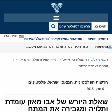
תמכו בנו
הרשמו לניוזלטר שלנו
ENGLISH
נושאים חמים:
סוריה
חמאס
איראן
ארה”ב
חזבאללה
אירופה
אנטישמיות
התראות
כיצד חקירות פורנזיות בתחום הקריפטו מסוגלות לפרק את המערך הפיננסי של משמרות המהפכה
ראשי
>
בלוגים
>
שאלת היורש של אבו מאזן עומדת ותלויה ומגבירה את
המתח בצמרת הפתח'
הרשות הפלסטינית
,
חמאס
,
ישראל
,
פלסטינים
6 מרץ, 2018
שאלת היורש של אבו מאזן עומדת
ותלויה ומגבירה את המתח