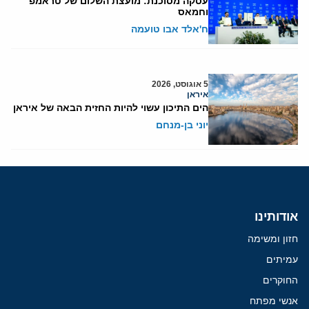
עסקה מסוכנת: מועצת השלום של טראמפ
וחמאס
ח'אלד אבו טועמה
5 אוגוסט, 2026
איראן
הים התיכון עשוי להיות החזית הבאה של איראן
יוני בן-מנחם
אודותינו
חזון ומשימה
עמיתים
החוקרים
אנשי מפתח