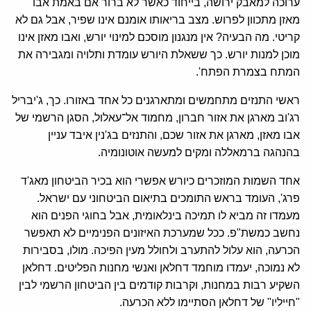
ערוכה למאבק ירושה, בייחוד כאשר לא ברור אם באמת אבו
מאזן מתכוון לפרוש. מצב בריאותו אומנם אינו שפיר, אבל גם לא
קריטי. מה הבעיה? אין מנגנון מוסכם למינוי יורש, ואבו מאזן אינו
מוכן למנות יורש. כך ששאלת היורש עומדת ותלויה ומגבירה את
המתח בצמרת הפתח'.
ראשי התנזים מתחמשים ומתארגנים כל אחד באזורו. כך, ג'יבריל
רג'וב מארגן את אזור חברון, מחמוד אל־עאלול, הסגן הרשמי של
אבו מאזן, מארגן את אזור שכם, והתנזים בג'נין איבד עניין
בהנהגה ברמאללה ומקים למעשה אוטונומיה.
אחד השמות המוזכרים כיורש אפשרי הוא בכיר הביטחון מאג'ד
פרג', העומד בראש התומכים בתיאום הביטחוני עם ישראל.
מעמדו זה מביא לו תמיכה בינלאומית, אבל בחוגי הפנים הוא
נחשב כמשת"פ. ככל שמערכת האיזונים הפנימיים לא תאפשר
הכרעה, הוא עלול להתערב ולחולל מעין הפיכה. מולו, בסבירות
לא נמוכה, יעמדו מוחמד דחלאן ואנשי מחנות הפליטים. דחלאן
השקיע רבות במחנות, וקרבות קודמים בין הביטחון הרשמי לבין
"חייליו" של דחלאן הסתיימו ללא הכרעה.