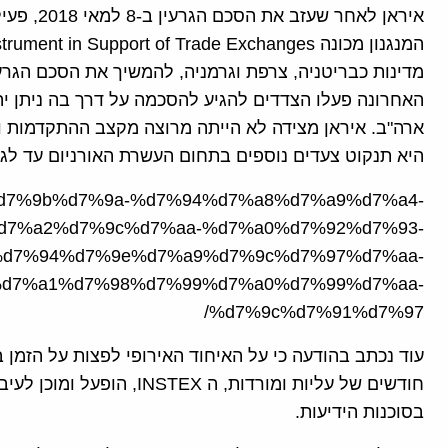
איראן לאחר
האחרונה פעלו הצדדים להגיע להסכמה על דרך בה ניתן יה
ארה"ב. איראן מצידה לא הייתה מרוצה מקצב ההתקדמות ומ
היא תנקוט צעדים נוספים בתחום העשרת האורניום עד לגבול 
ticle/%d7%9b%d7%9a-%d7%94%d7%a8%d7%a9%d7%a4-
d7%a2%d7%9c%d7%aa-%d7%a0%d7%92%d7%93-
d7%94%d7%9e%d7%a9%d7%9c%d7%97%d7%aa-
d7%a1%d7%98%d7%99%d7%a0%d7%99%d7%aa-
%d7%9c%d7%91%d7%97/
עוד נכתב בהודעה כי על האיחוד האירופי לפצות על הזמן 
חודשים של עליות ומורדות, ה 
בסוכנות הידיעות.