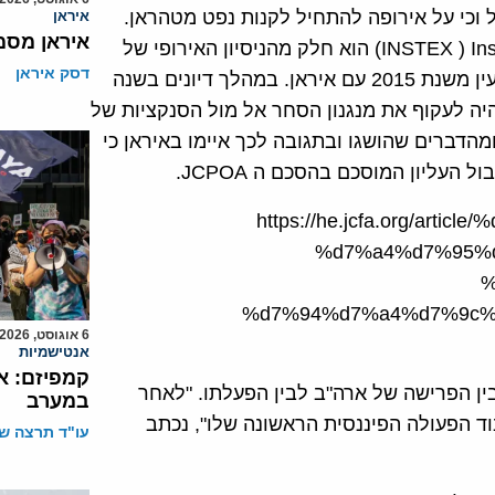
 שעזב את הסכם הגרעין ב-8 למאי 2018, פעיל וכי על אירופה להתחיל לקנות נפט מטהראן.
איראן
איראן מסמ
המנגנון מכונה INSTEX ) Instrument in Support of Trade Exchanges) הוא חלק מהניסיון האירופי של
דסק איראן
מדינות כבריטניה, צרפת וגרמניה, להמשיך את הסכם הגרעין משנת 2015 עם איראן. במהלך דיונים בשנה
יה לעקוף את מנגנון הסחר אל מול הסנקציות של
הדברים שהושגו ובתגובה לכך איימו באיראן כי
העליון המוסכם בהסכם ה JCPOA.
https://he.jcfa.org/ar
%d7%a4%d7%95%
%
%d7%94%d7%a4%d7%9c%
6 אוגוסט, 2026
אנטישמיות
קמפיזם: א
בין הפרישה של ארה"ב לבין הפעלתו. "לאחר
במערב
INSTEX, הופעל ומוכן לעיבוד הפעולה הפיננסית הראשונה שלו", נכתב
עו"ד תרצה שו