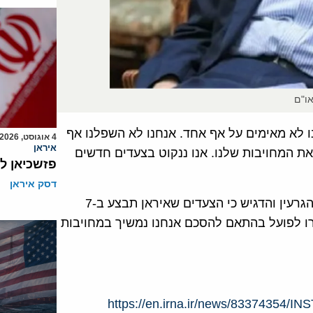
או"ם
אנו לא מאימים על אף אחד. אנחנו לא השפלנו אף
4 אוגוסט, 2026
איראן
ת המחויבות שלנו. אנו ננקוט בצעדים חדשים
פזשכיאן ל
דסק איראן
הוא דחה בדבריו את האפשרות כי איראן תעזוב את הסכם הגרעין והדגיש כי הצעדים שאיראן תבצע ב-7
זרו לפועל בהתאם להסכם אנחנו נמשיך במחויבות
https://en.irna.ir/news/83374354/INST