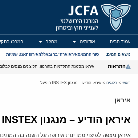
המרכז הירושלמי לענייני חוץ וביטחון
עמוד הבית
אודותינו
מחקר
המרכז בתקש
נושאים חמים:
סוריה
חמאס
איראן
ארה”ב
חזבאללה
אירופה
אנטישמיות
התראות
איראן מסמנת התקדמות בהורמוז, הקיצונים מנסים לבלום
ראשי
>
בלוגים
>
איראן הודיע – מנגנון INSTEX הופעל
איראן
איראן הודיע – מנגנון INSTEX הופעל
איראן מצפה לפיצוי ממדינות אירופה על השנה בה המתינו