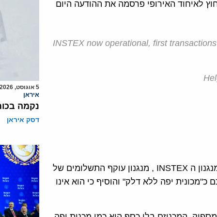
וץ לאיחוד האירופי פרסמה את ההודעה היום
INSTEX now operational, first transactio
5 אוגוסט, 2026
איראן
נקמה בכות
דסק איראן
שגריר איראן לאו"ם, מאג'ד רוואנצ'י, כינה ביום ראשון את מנגנון ה INSTEX , מנגנון עוקף התשלומים של
"מכונית יפה ללא דלק" והוסיף כי הוא אינו
נוכחיים שלו אינו מספיק. המכניזם בלי כסף הוא כמו מכנית יפה