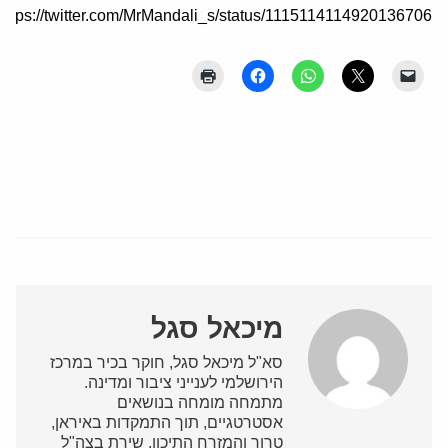
https://twitter.com/MrMandali_s/status/1115114114920136706
מיכאל סגל
סא"ל מיכאל סגל, חוקר בכיר במרכז
הירושלמי לענייני ציבור ומדינה.
מתמחה מומחה בנושאים
אסטרטגיים, תוך התמקדות באיראן,
טרור והמזרח התיכון, שירת בצה"ל