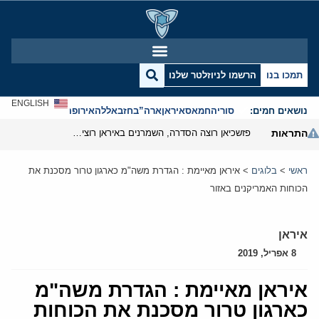
תמכו בנו
הרשמו לניוזלטר שלנו
ENGLISH
נושאים חמים:
סוריה
חמאס
איראן
ארה”ב
חזבאללה
אירופה
אנטישמיות
התראות
פזשכיאן רוצה הסדרה, השמרנים באיראן רוצים מנוף לחץ בהורמוז
ראשי
>
בלוגים
>
איראן מאיימת : הגדרת משה"מ כארגון טרור מסכנת את
הכוחות האמריקנים באזור
איראן
8 אפריל, 2019
איראן מאיימת : הגדרת משה"מ
כארגון טרור מסכנת את הכוחות