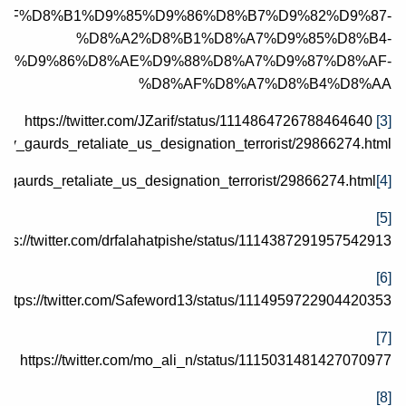
AF%D8%B1%D9%85%D9%86%D8%B7%D9%82%D9%87-
%D8%A2%D8%B1%D8%A7%D9%85%D8%B4-
%D9%86%D8%AE%D9%88%D8%A7%D9%87%D8%AF-
%D8%AF%D8%A7%D8%B4%D8%AA
https://twitter.com/JZarif/status/1114864726788464640
[3]
onary_gaurds_retaliate_us_designation_terrorist/29866274.html
ry_gaurds_retaliate_us_designation_terrorist/29866274.html
[4]
[5]
ttps://twitter.com/drfalahatpishe/status/1114387291957542913
[6]
https://twitter.com/Safeword13/status/1114959722904420353
[7]
https://twitter.com/mo_ali_n/status/1115031481427070977
[8]