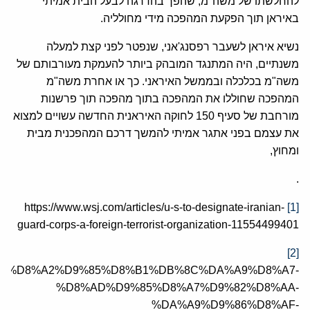
להחלשתו של משה"מ, שהפך בהדרגה לבעל הבית אמיתי
באיראן תוך הפקעת המהפכה מידי מחולליה.
נשיא איראן לשעבר רפסנג'אני, שנפטר לפני קצת למעלה
משנתיים, היה המתנגד המובהק ביותר להעמקת מעורבותם של
משה"מ בכלכלה ובממשל האיראני. כך או אחרת משה"מ
המהפכה שחוללו את המהפכה בתוך מהפכה תוך פרשנות
מורחבת של סעיף 150 לחוקה האיראנית החדשה עשויים למצוא
את עצמם בפני אתגר אמיתי להמשך דרכם המהפכנית מבית
ומחוץ,
.
https://www.wsj.com/articles/u-s-to-designate-iranian-
[1]
guard-corps-a-foreign-terrorist-organization-11554499401
[2]
s/2394962/%D8%A2%D9%85%D8%B1%DB%8C%DA%A9%D8%A7-
%D8%AD%D9%85%D8%A7%D9%82%D8%AA-
%DA%A9%D9%86%D8%AF-