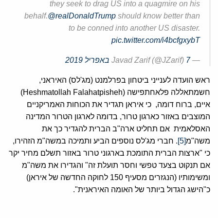
they seek to drag US into a quagmire on his
behalf.
@realDonaldTrump
should know better than
to be conned into another US disaster.
pic.twitter.com/i4bcfgxybT
— Javad Zarif (@JZarif)
7 באפריל 2019
ראש הועדה לענייני ביטחון בפרלמנט (מג'לס) האיראני,
חשמתאללה פלאחתפישה (Heshmatollah Falahatpisheh)
איים, ברוח דומה, כי איראן תגדיר את הכוחות האמריקניים
המוצבים באזור כארגון טרור, בדומה לארגון הטרור המדינה
האסלאמית אם תחליט ארה"ב הברית להגדיר כך את
משה"מ
[5]
. חברי מג'לס נוספים הביע ותמיכה במשה"מ הזהירו,
כי "ארצות הברית התומכת בארגוני טרור באזור תשלם מחיר יקר
אם תנקוט בצעד טפשי וחסר תועלת זה" והגדירו את משה"מ
ומשימותיו (הנגזרים מסעיף 150 לחוקה החדשה של איראן)
כ"הישג הגדול ביותר של האומה האיראנית".