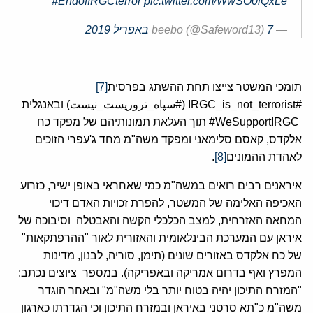
#EndofIRGCterror
pic.twitter.com/WwSO0lQxLe
— beebo (@Safeword13)
7 באפריל 2019
תומכי המשטר צייצו תחת ההשתג בפרסית
[7]
#IRGC_is_not_terrorist (#سپاه_تروریست_نیست) ובאנגלית
WeSupportIRGC# תוך העלאת תמונותיהם של מפקד כח
אלקדס, קאסם סלימאני ומפקד משה"מ מחד ג'עפרי הזוכים
לאהדת ההמונים
[8]
.
איראנים רבים רואים במשה"מ כמי שאחראי באופן ישיר, כזרוע
האכיפה האלימה של המשטר, להפרת זכויות האדם דיכוי
המחאה האזרחית, למצב הכלכלי הקשה והאבטלה וסיבוכה של
איראן עם המערכת הבינלאומית והאזורית לאור "ההרפתקאות"
של כח אלקדס באזורים שונים (תימן, סוריה, לבנון, מדינות
המפרץ ואף בדרום אמריקה ובאפריקה). במספר ציוצים נכתב:
"המזרח התיכון יהיה בטוח יותר בלי משה"מ" ובאחר הוגדר
משה"מ כ"תא סרטני באיראן ובמזרח התיכון וכי הגדרתו כארגון