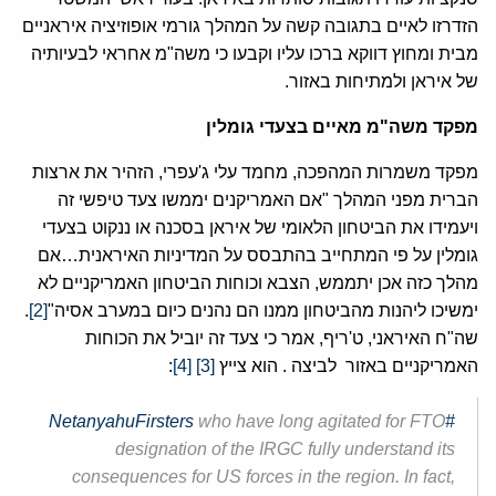
הזדרזו לאיים בתגובה קשה על המהלך גורמי אופוזיציה איראניים
מבית ומחוץ דווקא ברכו עליו וקבעו כי משה"מ אחראי לבעיותיה
של איראן ולמתיחות באזור.
מפקד משה"מ מאיים בצעדי גומלין
מפקד משמרות המהפכה, מחמד עלי ג'עפרי, הזהיר את ארצות
הברית מפני המהלך "אם האמריקנים יממשו צעד טיפשי זה
ויעמידו את הביטחון הלאומי של איראן בסכנה או ננקוט בצעדי
גומלין על פי המתחייב בהתבסס על המדיניות האיראנית…אם
מהלך כזה אכן יתממש, הצבא וכוחות הביטחון האמריקניים לא
ימשיכו ליהנות מהביטחון ממנו הם נהנים כיום במערב אסיה"
[2]
.
שה"ח האיראני, ט'ריף, אמר כי צעד זה יוביל את הכוחות
האמריקניים באזור לביצה . הוא צייץ
[3]
[4]
:
who have long agitated for FTO
#NetanyahuFirsters
designation of the IRGC fully understand its
consequences for US forces in the region. In fact,