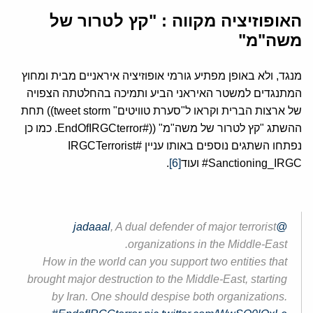
האופוזיציה מקווה : "קץ לטרור של
משה"מ"
מנגד, ולא באופן מפתיע גורמי אופוזיציה איראניים מבית ומחוץ
המתנגדים למשטר האיראני הביע ותמיכה בהחלטתה הצפויה
של ארצות הברית וקראו ל"סערת טוויטים" tweet storm)) תחת
ההשתג "קץ לטרור של משה"מ" ((#EndOfIRGCterror. כמו כן
נפתחו השתגים נוספים באותו עניין IRGCTerrorist#
#Sanctioning_IRGC ועוד
[6]
.
, A dual defender of major terrorist
@jadaaal
organizations in the Middle-East.
How in the world can you support two entities that
brought major destruction to the Middle-East, starting
by Iran. One should despise both organizations.