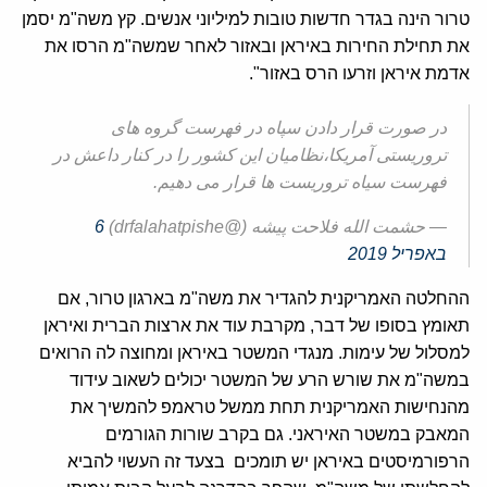
טרור הינה בגדר חדשות טובות למיליוני אנשים. קץ משה"מ יסמן
את תחילת החירות באיראן ובאזור לאחר שמשה"מ הרסו את
אדמת איראן וזרעו הרס באזור".
در صورت قرار دادن سپاه در فهرست گروه های
تروریستی آمریکا،نظامیان این کشور را در کنار داعش در
فهرست سیاه تروریست ها قرار می دهیم.
— حشمت الله فلاحت پیشه (@drfalahatpishe)
6
באפריל 2019
ההחלטה האמריקנית להגדיר את משה"מ בארגון טרור, אם
תאומץ בסופו של דבר, מקרבת עוד את ארצות הברית ואיראן
למסלול של עימות. מנגדי המשטר באיראן ומחוצה לה הרואים
במשה"מ את שורש הרע של המשטר יכולים לשאוב עידוד
מהנחישות האמריקנית תחת ממשל טראמפ להמשיך את
המאבק במשטר האיראני. גם בקרב שורות הגורמים
הרפורמיסטים באיראן יש תומכים בצעד זה העשוי להביא