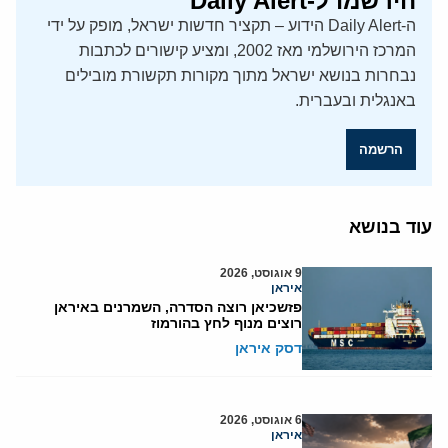
הירשמו ל-Daily Alert
ה-Daily Alert הידוע – תקציר חדשות ישראל, מופק על ידי
המרכז הירושלמי מאז 2002, ומציע קישורים לכתבות
נבחרות בנושא ישראל מתוך מקורות תקשורת מובילים
באנגלית ובעברית.
הרשמה
עוד בנושא
9 אוגוסט, 2026
איראן
פזשכיאן רוצה הסדרה, השמרנים באיראן
רוצים מנוף לחץ בהורמוז
דסק איראן
6 אוגוסט, 2026
איראן