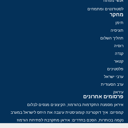
אנשי מפתח
לסטודנטים ומתמחים
מחקר
תימן
תוניסיה
תהליך השלום
רוסיה
קנדה
קטאר
פלסטינים
ערבי ישראל
ערב הסעודית
עיראק
פרסומים אחרונים
איראן מסמנת התקדמות בהורמוז, הקיצונים מנסים לבלום
קמפיזם: איך דוקטרינה קומוניסטית עיצבה את היחס לישראל במערב
נקמה בכותרות, הסכם בחדרים: איראן מתקרבת לפתיחת הורמוז
עסקה מסוכנת: מועצת השלום של טראמפ וחמאס