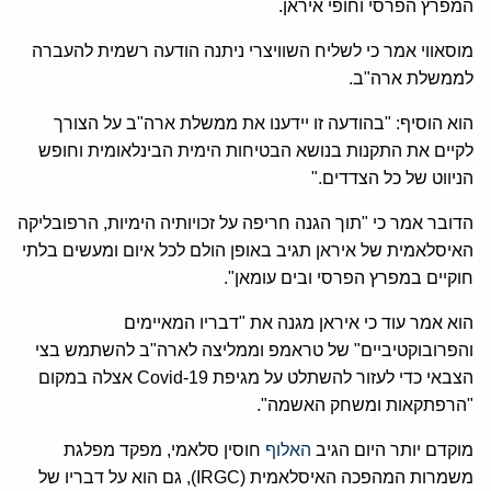
המפרץ הפרסי וחופי איראן.
מוסאווי אמר כי לשליח השוויצרי ניתנה הודעה רשמית להעברה
לממשלת ארה"ב.
הוא הוסיף: "בהודעה זו יידענו את ממשלת ארה"ב על הצורך
לקיים את התקנות בנושא הבטיחות הימית הבינלאומית וחופש
הניווט של כל הצדדים."
הדובר אמר כי "תוך הגנה חריפה על זכויותיה הימיות, הרפובליקה
האיסלאמית של איראן תגיב באופן הולם לכל איום ומעשים בלתי
חוקיים במפרץ הפרסי ובים עומאן".
הוא אמר עוד כי איראן מגנה את "דבריו המאיימים
והפרובוקטיביים" של טראמפ וממליצה לארה"ב להשתמש בצי
הצבאי כדי לעזור להשתלט על מגיפת Covid-19 אצלה במקום
"הרפתקאות ומשחק האשמה".
מוקדם יותר היום הגיב
האלוף
חוסין סלאמי, מפקד מפלגת
משמרות המהפכה האיסלאמית (IRGC), גם הוא על דבריו של