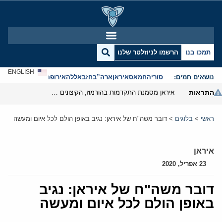
תמכו בנו
הרשמו לניוזלטר שלנו
ENGLISH
נושאים חמים:
סוריה
חמאס
איראן
ארה”ב
חזבאללה
אירופה
אנטישמיות
התראות
איראן מסמנת התקדמות בהורמוז, הקיצונים מנסים לבלום
ראשי
>
בלוגים
>
דובר משה"ח של איראן: נגיב באופן הולם לכל איום ומעשה
איראן
23 אפריל, 2020
דובר משה"ח של איראן: נגיב
באופן הולם לכל איום ומעשה