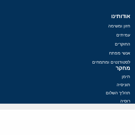
אודותינו
חזון ומשימה
עמיתים
החוקרים
אנשי מפתח
לסטודנטים ומתמחים
מחקר
תימן
תוניסיה
תהליך השלום
רוסיה
קנדה
קטאר
פלסטינים
ערבי ישראל