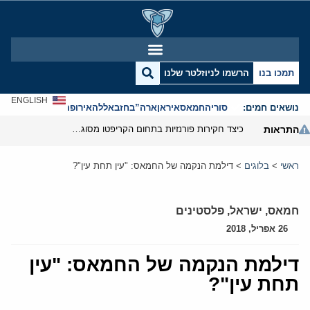
תמכו בנו
הרשמו לניוזלטר שלנו
ENGLISH
נושאים חמים:
סוריה
חמאס
איראן
ארה”ב
חזבאללה
אירופה
אנטישמיות
התראות
כיצד חקירות פורנזיות בתחום הקריפטו מסוגלות לפרק את המערך הפיננסי של משמרות המהפכה
ראשי
>
בלוגים
>
דילמת הנקמה של החמאס: "עין תחת עין"?
חמאס
,
ישראל
,
פלסטינים
26 אפריל, 2018
דילמת הנקמה של החמאס: "עין
תחת עין"?