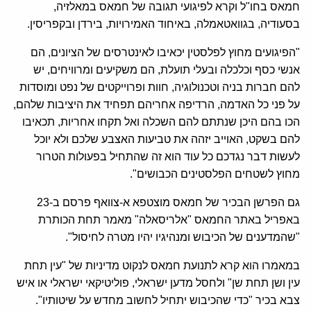
חמאס בחו"ל וקרא לפיגועי תגובה של חמאס במאלזיה,
בסעודיה, בגוואטאמלה, באיחוד האמירויות, בירדן ובקפריסין.
"הפיגועים מחוץ לפלסטין יכאיבו לאינטרסים של הציונים, הם
אנשי כסף וכלכלה ובעלי תועלת, הם משקיעים ומרוויחים, יש
להם חברות בניה וטכנולוגיה, חוות ופרוייקטים של נפט ומוסדות
על פני כל האדמה, הרדיפה אחריהם תפחיד את היציבות שלהם,
הכו בהם היכן שנתתם להם השכלה ואל תקחו אחריות, תכאיבו
להם בשקט, האוייב יזהה את טביעות האצבע שלכם ולא יוכל
לעשות דבר נגדכם כל עוד הוא זה שהתחיל בפעולות הטרור
מחוץ לשטחים הפלסטינים הכבושים".
גם הפרשן הבכיר של חמאס מוצטפא א-צוואף פרסם ב-23
באפריל באתר החמאס "אלריסאלה" מאמר תחת הכותרת
"שהמדענים של הכיבוש ומנהיגיו יהיו מטרה לחיסול".
במאמרו הוא קרא לתנועת חמאס לנקוט מדיניות של "עין תחת
עין ושן תחת שן" ולחסל מדען ישראלי, פוליטיקאי ישראלי או איש
צבא בכיר "כדי שהכיבוש יתחיל לחשוב מחדש על שיטותיו".