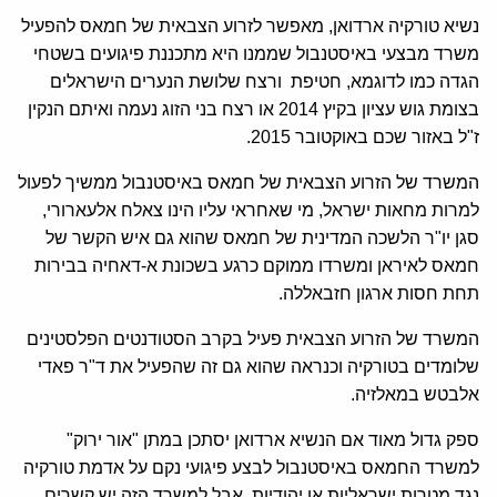
נשיא טורקיה ארדואן, מאפשר לזרוע הצבאית של חמאס להפעיל
משרד מבצעי באיסטנבול שממנו היא מתכננת פיגועים בשטחי
הגדה כמו לדוגמא, חטיפת ורצח שלושת הנערים הישראלים
בצומת גוש עציון בקיץ 2014 או רצח בני הזוג נעמה ואיתם הנקין
ז"ל באזור שכם באוקטובר 2015.
המשרד של הזרוע הצבאית של חמאס באיסטנבול ממשיך לפעול
למרות מחאות ישראל, מי שאחראי עליו הינו צאלח אלעארורי,
סגן יו"ר הלשכה המדינית של חמאס שהוא גם איש הקשר של
חמאס לאיראן ומשרדו ממוקם כרגע בשכונת א-דאחיה בבירות
תחת חסות ארגון חזבאללה.
המשרד של הזרוע הצבאית פעיל בקרב הסטודנטים הפלסטינים
שלומדים בטורקיה וכנראה שהוא גם זה שהפעיל את ד"ר פאדי
אלבטש במאלזיה.
ספק גדול מאוד אם הנשיא ארדואן יסתכן במתן "אור ירוק"
למשרד החמאס באיסטנבול לבצע פיגועי נקם על אדמת טורקיה
נגד מטרות ישראליות או יהודיות, אבל למשרד הזה יש קשרים