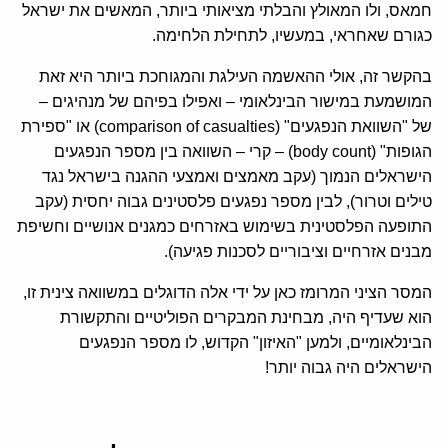
חמאס, ולו המאולץ והבלתי מציאותי ביותר, המאשים את ישראל
כגורם שאחראי, במעשיו, לתחילת הלחימה.
בהקשר זה, אולי ההאשמה העילגת והמגוחכת ביותר היא זאת
המושמעת במישור הבינלאומי – ואפילו בפיהם של מנהיגים –
של "השוואת הנפגעים" (comparison of casualties) או "ספירת
הגופות" (body count) – קרי – השוואה בין מספר הנפגעים
הישראלים הנמוך (עקב מאמצים ואמצעי ההגנה בישראל נגד
טילים וטרור), לבין מספר נפגעים פלסטינים גבוה יחסית (עקב
התופעה הפלסטינית בשימוש באזרחים כמגנים אנושיים וחשיפת
מבנים אזרחיים וציבוריים לסכנות פגיעה).
המסר הציני המרומז כאן על ידי אלה הדוגלים במשוואה צינית זו,
הוא שעדיף היה, מבחינת המבקרים הפוליטיים והתקשורת
הבינלאומיים, ולמען "האיזון" הקדוש, לו מספר הנפגעים
הישראלים היה גבוה יותר!