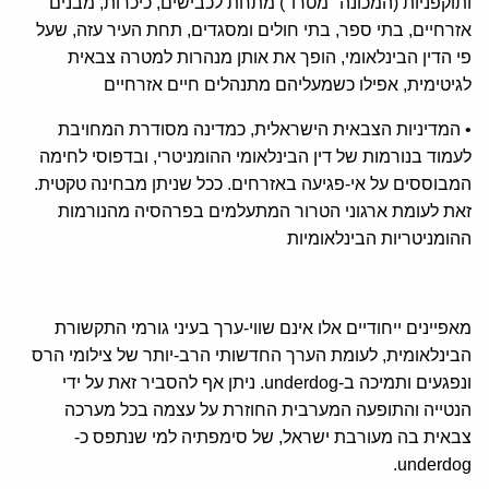
ותוקפניות (המכונה "מטרו") מתחת לכבישים, כיכרות, מבנים
אזרחיים, בתי ספר, בתי חולים ומסגדים, תחת העיר עזה, שעל
פי הדין הבינלאומי, הופך את אותן מנהרות למטרה צבאית
לגיטימית, אפילו כשמעליהם מתנהלים חיים אזרחיים
• המדיניות הצבאית הישראלית, כמדינה מסודרת המחויבת
לעמוד בנורמות של דין הבינלאומי ההומניטרי, ובדפוסי לחימה
המבוססים על אי-פגיעה באזרחים. ככל שניתן מבחינה טקטית.
זאת לעומת ארגוני הטרור המתעלמים בפרהסיה מהנורמות
ההומניטריות הבינלאומיות
מאפיינים ייחודיים אלו אינם שווי-ערך בעיני גורמי התקשורת
הבינלאומית, לעומת הערך החדשותי הרב-יותר של צילומי הרס
ונפגעים ותמיכה ב-underdog. ניתן אף להסביר זאת על ידי
הנטייה והתופעה המערבית החוזרת על עצמה בכל מערכה
צבאית בה מעורבת ישראל, של סימפתיה למי שנתפס כ-
underdog.