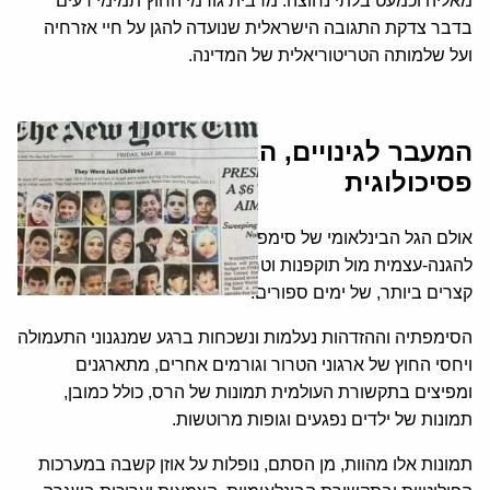
מאליה וכמעט בלתי נחוצה. מרבית גורמי החוץ תמימי דעים
בדבר צדקת התגובה הישראלית שנועדה להגן על חיי אזרחיה
ועל שלמותה הטריטוריאלית של המדינה.
המעבר לגינויים, האשמות ולוחמה
פסיכולוגית
אולם הגל הבינלאומי של סימפתיה והכרה בזכותה של ישראל
להגנה-עצמית מול תוקפנות וטרור הוא קצר-מועד, עם חיי-מדף
קצרים ביותר, של ימים ספורים.
הסימפתיה וההזדהות נעלמות ונשכחות ברגע שמנגנוני התעמולה
ויחסי החוץ של ארגוני הטרור וגורמים אחרים, מתארגנים
ומפיצים בתקשורת העולמית תמונות של הרס, כולל כמובן,
תמונות של ילדים נפגעים וגופות מרוטשות.
תמונות אלו מהוות, מן הסתם, נופלות על אוזן קשבה במערכות