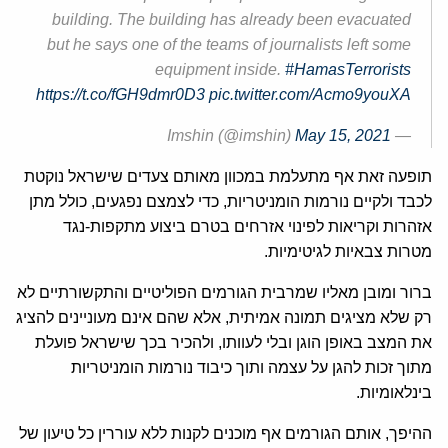
building. The building has already been evacuated
but he says one of the teams of journalists left some
equipment inside.
#HamasTerrorists
https://t.co/fGH9dmr0D3
pic.twitter.com/Acmo9youXA
May 15, 2021
— Imshin (@imshin)
תופעה זאת אף מתעלמת במכוון מאותם צעדים שישראל נוקטת
לכבד ולקיים נורמות הומניטריות, כדי לצמצם נפגעים, כולל מתן
אזהרות וקריאות לפינוי אזרחים בטרם ביצוע מתקפות-נגד
מטרות צבאיות לגיטימיות.
ברור ומובן מאליו שמרבית הגורמים הפוליטיים והתקשורתיים לא
רק שלא מציגים תמונה אמיתית, אלא שהם אינם מעוניינים להציג
את המצב באופן הוגן ובלי לעוותו, ולהכיר בכך שישראל פועלת
מתוך זכות להגן על עצמה ותוך כיבוד נורמות הומניטריות
בינלאומיות.
ההיפך, אותם הגורמים אף מוכנים לקנות ללא עוררין כל טיעון של