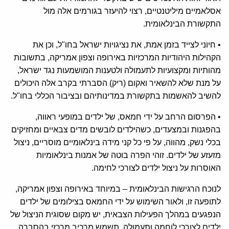
אסלאמיים מיליטנטיים, רצוי להיעזר בגורמים אלה מול
התקשורת הבינלאומית.
• חיוני לצייד בזמן אמת, את נציגויות ישראל בחו"ל, וכן את
הקהילות היהודיות המרכזיות באירופה וצפון אמריקה, בתשובות
מהותיות ומקצועיות לתעמולה ולטענות המושמעות נגד ישראל,
על מנת שלא להשאיר ואקום (ריק) הסברתי בקרב אלה היכולים
להשיב להאשמות בתקשורת במדינותיהם ובציבור הכללי בחו"ל.
• הפרסום הרחב על ידי חמאס, של ילדים במופעי ראווה,
בהפגנות ובמצעדים, כשהילדים לובשים מדים צבאיים ומחזיקים
בכלי נשק, מהווה, על פי כל קני מידה בינלאומיים מוסריים, ניצול
מזעזע של ילדים. זוהי הפרה בוטה של אמנות בינלאומיות
האוסרות על ניצול ילדים לצורכי לחימה.
לנוכח הרגישות הבינלאומית – במיוחד באירופה וצפון אמריקה,
לתופעה זו, ולאור השימוש על ידי החמאס בצילומים של ילדים
הנפגעים במהלך הפעילות הצבאית, יש מקום שסוגית הניצול של
ילדים לצורכי לוחמה ותעמולה, תשמש מרכיב מרכזי בהסברה