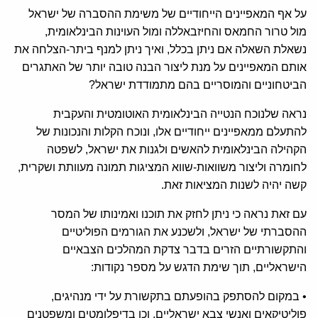
על אף המאפיינים הייחודיים של משימת ההסברה של ישראל
מול טרור החמאס והחיזבאללה ומול העוינות הבינלאומית,
נשאלת השאלה אם ניתן בכלל, ואיך ניתן למנף ביתר-הצלחה את
אותם המאפיינים על מנת ליצור הבנה טובה יותר של האתגרים
הביטחוניים והמוסריים בהם מתמודדת ישראל?
נראה שלנוכח הנטייה הבינלאומית האוטומטית והעקבית
להתעלם ממאפיינים ייחודיים אלו, ונוכח הקלות והנכונות של
הקהילה הבינלאומית להאשים ולגנות את ישראל, לשפטה
לחומרה וליצור משוואות-שווא המציגות תמונה מעוותת ושקרית,
קשה יהיה לשנות המציאות זאת.
עם זאת נראה כי ניתן לחזק את תוכנו ואמינותו של המסר
ההסברתי של ישראל, ולשכנע את הגורמים הפוליטיים
והתקשורתיים הזרים בדבר צדקת המהלכים הצבאיים
הישראליים, תוך שימת הדגש על מספר נקודות:
• במקום להסתפק בהופעתם בתקשורת על ידי מנהיגים,
פוליטיקאים ואנשי צבא ישראליים, וכן בדיפלומטים ומשפטנים