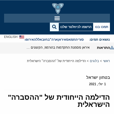
תמכו בנו
הרשמו לניוזלטר שלנו
ENGLISH
נושאים חמים:
סוריה
חמאס
איראן
ארה”ב
חזבאללה
אירופה
אנטישמיות
התראות
איראן מסמנת התקדמות בהורמוז, הקיצונים מנסים לבלום
ראשי
>
בלוגים
>
הדילמה הייחודית של "ההסברה" הישראלית
בטחון ישראל
1 יולי, 2021
הדילמה הייחודית של "ההסברה"
הישראלית