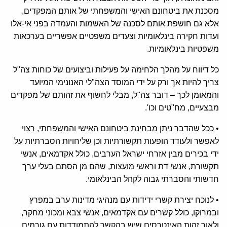
מסכנת את ביטחונם האישי והמשפחתי של אותם המפקדים,
אלא גם חושפת אותם לסכנה של האשמות והעמדה בפני אי-אלו
ועדות חקירה בינלאומיות וצעדים משפטיים אפשריים בערכאות
משפטיות בינלאומיות.
כל דיווח על מהלך הלחימה על פעילות וביצועים של כוחות צה"ל
צריך להיות אך ורק על ידי המוסד הצה"לי האנונימי המיועד
והמאומן לכך – דובר צה"ל, מבלי לחשוף את זהותם של מפקדים
מבצעיים, מח"טים וכו'.
• ככל שהדבר ניתן מבחינת ביטחונם האישי והמשפחתי, רצוי
לאפשר ולעודד הופעות תקשורתיות וכן שליחויות הסברתיות על
ידי בכירים מבין אזרחי ישראל הערבים, כולל אקדמאים, אנשי
תקשורת, אנשי דת וראשי מועצות, שהם מן הסתם בעלי ערך
חדשותי והסברתי גבוה לקהל הבינלאומי.
• לנוכח יצירת קשרי ידידות עם מנהיגי מדינות ערב במפרץ
ובמרוקו, כולל קשרים עם אקדמאים, אנשי צבא ומכוני מחקר,
ולאור זהות האינטרסים שיש בהקשר להתמודדות עם גורמים