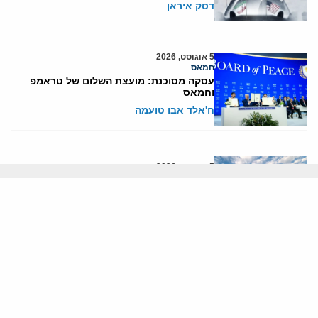
דסק איראן
5 אוגוסט, 2026
חמאס
עסקה מסוכנת: מועצת השלום של טראמפ
וחמאס
ח'אלד אבו טועמה
5 אוגוסט, 2026
איראן
הים התיכון עשוי להיות החזית הבאה של איראן
יוני בן-מנחם
4 אוגוסט, 2026
איראן
פזשכיאן לא מתפטר: הורמוז והגרעין חושפים
משטר ללא יציבות