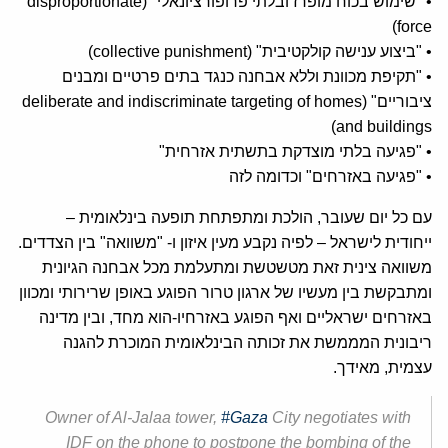
• "שימוש בכוח מופרז ובלתי פרופורציונאלי" (disproportionate
force)
• "ביצוע ענישה קולקטיבית" (collective punishment)
• "תקיפת מכוונת וללא אבחנה כנגד בתים פרטיים ומבנים
ציבוריים" (deliberate and indiscriminate targeting of homes
and buildings)
• "פגיעה בלתי מוצדקת בתשתית אזרחית"
• "פגיעה באזרחים" וכדומה לזה
עם כל יום שעובר, הולכת ומתפתחת תופעה בינלאומית –
ייחודית לישראל – לפיה נקבע מעין איזון ו- "משוואה" בין הצדדים.
משוואה צינית זאת מטשטשת ומתעלמת מכל אבחנה הגיונית
ומתבקשת בין מעשיו של ארגון טרור הפוגע באופן שרירותי ומכוון
באזרחים ישראליים ואף הפוגע באזרחיו-הוא מחד, ובין מדינה
ריבונית המממשת את זכותה הבינלאומית המוכרת להגנה
עצמית, מאידך.
Owner of Al-Jalaa tower,
#Gaza
City negotiates with
IDF on the phone to postpone the bombing of the