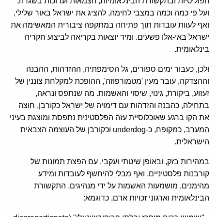
הפוליטיות ובתקשורת הבינלאומיות, הצמאות וערוכות בשגרה,
ועל פי כמה וכמה במצבי לחימה, להציג את ישראל באור שלילי,
ואף לעוות עובדות תוך פתיחה במתקפה ציבורית המאשימה את
ישראל באי-אלו פשעים. ומיד יוצאות בקריאה לביצוע חקריה
בינלאומית.
ולכן, כעבור ימים ספורים, גל הסימפתיה, ההזדהות, ההבנה
וההצדקה, עובר מעין 'מטמורפוזה', ההופכת למקלחת צוננין של
זעזוע, ביקורת, גינוי, שיסוי והאשמות. מה שנתפס ונראה,
בתחילה, כהבנה והזדהות עם דימויה של ישראל כקורבן, חוצה
את הקו ברגע שאוכלוסיית עזה הפלסטינית נתפסת ומוצגת בעיני
המערב, כמקופח, כ-underdog וכקורבן של העוצמה הצבאית
הישראלית.
במהירות בזק, ובאופן שיטתי ועקבי, עם הפצת תמונות של
קורבנות פלסטיניים, ואף מבלי להיחשף לעובדות ומידע
מהימנים, מושמעות האשמות על ידי מנהיגים, התקשורת
הבינלאומית וארגוני זכויות אדם, כדוגמא: