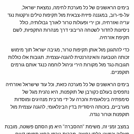
בימים הראשונים של כל מערכת לחימה, נמצאת ישראל,
על-פי-רוב, במגננה פיזית-צבאית מול תקיפות טילים ורקטות נגד
עריה ואזרחיה, וכן ירי ופעולות טרור לאורך גבולותיה, כולל
ניסיונות לחדור לשטחה הריבוני דרך מנהרות התקפיות, לשם
תקיפת אזרחיה.
כדי להתגונן מול אותן תקיפות טרור, מגיבה ישראל תוך מימוש
זכותה הטבועה והאינהרנטית להגנה-עצמית. תגובות אלו כוללות
תגובות-נגד מול מקורות הירי וניהול לוחמה כנגד אותם גורמים
תוקפניים.
בימים הראשונים של כל מערכה כזאת, וכל עוד שישראל ואזרחיה
נתפסים בעולם כקורבן של תוקפנות, היא נהנית מגל של
סימפתיה בינלאומית והכרה על ידי מרבית מנהיגים ומוסדות
מערביים, בזכותה היסודית בדין הבינלאומי, להגנה עצמית מול
תוקפנות וטרור נגדה.
במצב זמני זה, משימת "ההסברה" היא מן הסתם פשוטה, מובנת