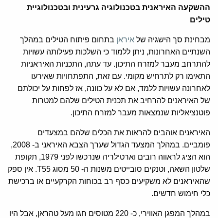
ההשקעה האיראנית בטכנולוגיה גרעינית ובטכנולוגיית
טילים
מבחינת סך הישגיה של
איראן
בתחום פיתוח הטילים במהלך
השנתיים האחרונות, ניתן ללמוד כי השלכות פעילותה עשויות
להתרחב מעבר למזרח התיכון. עד עתה, התכניות האיראניות
התאימו רק לתרחיש מקומי. עם זאת, התפתחויות שאירעו
לאחרונה עשויות ללמד, אם לא על כוונה, אז לפחות על יכולתם
של האיראנים להרחיב את תכנית הטילים שלהם למטרות
פוטנציאליות שנמצאות מעבר למזרח התיכון.
האיראנים אוהבים להראות את הכלים שלהם במצעדים
פומביים. במהלך המצעד הגדול שערך הצבא האיראני ב- 2008,
הוא הציג לראווה רובים וארטילריה שנרכשו לפני 1979, תקופת
שלטון השאה, וטנקים סובייטים משנות ה- 50 מסוג T55. אין ספק
שהאיראנים לא משקיעים כסף רב בכוחות הקרקעיים או ברכישת
כלי חימוש חדשים.
במהלך המפגן האווירי, כ- 220 מטוסים חגו מעל טהראן, אבל היו