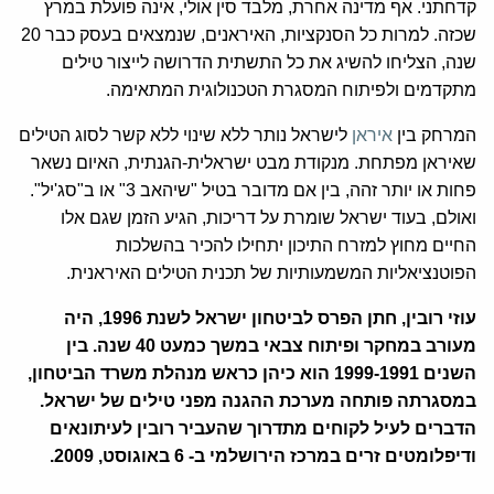
קדחתני. אף מדינה אחרת, מלבד סין אולי, אינה פועלת במרץ
שכזה. למרות כל הסנקציות, האיראנים, שנמצאים בעסק כבר 20
שנה, הצליחו להשיג את כל התשתית הדרושה לייצור טילים
מתקדמים ולפיתוח המסגרת הטכנולוגית המתאימה.
המרחק בין
איראן
לישראל נותר ללא שינוי ללא קשר לסוג הטילים
שאיראן מפתחת. מנקודת מבט ישראלית-הגנתית, האיום נשאר
פחות או יותר זהה, בין אם מדובר בטיל "שיהאב 3" או ב"סג'יל".
ואולם, בעוד ישראל שומרת על דריכות, הגיע הזמן שגם אלו
החיים מחוץ למזרח התיכון יתחילו להכיר בהשלכות
הפוטנציאליות המשמעותיות של תכנית הטילים האיראנית.
עוזי רובין, חתן הפרס לביטחון ישראל לשנת 1996, היה
מעורב במחקר ופיתוח צבאי במשך כמעט 40 שנה. בין
השנים 1999-1991 הוא כיהן כראש מנהלת משרד הביטחון,
במסגרתה פותחה מערכת ההגנה מפני טילים של ישראל.
הדברים לעיל לקוחים מתדרוך שהעביר רובין לעיתונאים
ודיפלומטים זרים במרכז הירושלמי ב- 6 באוגוסט, 2009.