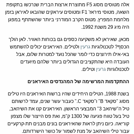
אלה מטוסים מסוג F5 מתוצרת ארצות הברית שנרכשו בתקופת
השאה, מטוסי מיראז' F1 ומטוסים עיראקים שהובאו לאיראן בזמן
מלחמת המפרץ. מטוס הקרב המודרני ביותר שהשתתף במפגן
היה מיג 29 משנת 1992.
מכאן, שאיראן לא משקיעה כספים גם בכוחות האוויר. לאן הולך
הכסף? לטכנולוגיות
גרעין
ולטילים. האיראנים יכולים להשתמש
באי-אילו תירוצים כדי לומר שהכל נועד למטרות שלום, אבל
העובדה היא שהתקציבים הגדולים ביותר שלהם מיועדים
לטכנולוגיות
גרעין
וטילים.
ההתקדמות המרשימה של המהנדסים האיראנים
בשנת 1988, הטילים היחידים שהיו ברשות האיראנים היו טילים
מסוג "סקאד B" ו"סקאד C." כעבור עשר שנים, עמד לרשותם
טיל ה"שיהאב 3" המבצעי הראשון. האיראנים קנו את השיהאב,
טיל בעל טווח פגיעה של 1300 ק"מ, ואת פס הייצור שלו מצפון
קוריאה. כיום ניתן לראות שהאיראנים בונים מבנים תת-קרקעיים
עבור טילי השיהאב על מנת לשמור על כושר הישרדותם.