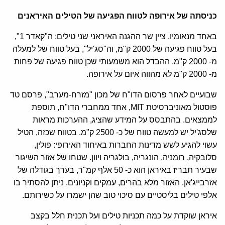
כניסתה של אירופה לטווח הפגיעה של הטילים האיראנים
באחד מנאומיו, ציין שר ההגנה האיראני שני טילים: ה"קאדר 1",
בעל טווח פגיעה של 2000 ק"מ, וה"סג'יל", בעל טווח של למעלה
מ- 2000 ק"מ. ההבדל הוא משמעותי שכן טווח פגיעה של פחות
מ- 2000 ק"מ לא מהווה איום על אירופה.
שבועיים לאחר פרסום הדו"ח של מכון "מזרח-מערב", פרסם טד
פוסטול מאוניברסיטת MIT, אחד ממחברי הדו"ח, תוספת
לממצאים. בהתבסס על המידע שהציג, ההערכות מראות
שלסג'יל יש למעשה טווח של כ- 2500 ק"מ. בטווח שכזה, הטיל
עשוי להגיע לשש מדינות החברות באיחוד האירופי: פולין,
סלובקיה, רומניה, הונגריה, בולגריה ויוון. שטחו של אזור השיגור
שבעיר תבריז באיראן הוא כ- 50 אלף קמ"ר, בערך בגודלה של
אזרבייג'אן. האזור מלא בהרים, עמקים וקניונים. ניתן להסתיר בו
אלפי טילים בליסטיים עם סיכוי טוב שהן ישמרו על כשירותם.
איראן שוקדת על כמה תכניות טילים ועל תכנית חלל בקצב