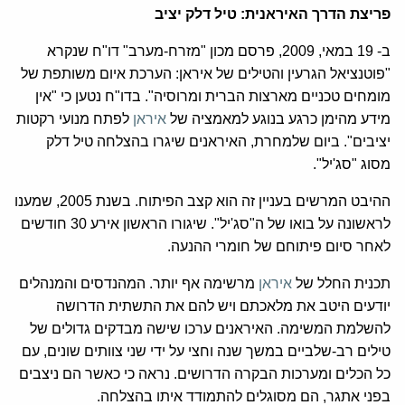
פריצת הדרך האיראנית: טיל דלק יציב
ב- 19 במאי, 2009, פרסם מכון "מזרח-מערב" דו"ח שנקרא
"פוטנציאל הגרעין והטילים של איראן: הערכת איום משותפת של
מומחים טכניים מארצות הברית ומרוסיה". בדו"ח נטען כי "אין
מידע מהימן כרגע בנוגע למאמציה של
איראן
לפתח מנועי רקטות
יציבים". ביום שלמחרת, האיראנים שיגרו בהצלחה טיל דלק
מסוג "סג'יל".
ההיבט המרשים בעניין זה הוא קצב הפיתוח. בשנת 2005, שמענו
לראשונה על בואו של ה"סג'יל". שיגורו הראשון אירע 30 חודשים
לאחר סיום פיתוחם של חומרי ההנעה.
תכנית החלל של
איראן
מרשימה אף יותר. המהנדסים והמנהלים
יודעים היטב את מלאכתם ויש להם את התשתית הדרושה
להשלמת המשימה. האיראנים ערכו שישה מבדקים גדולים של
טילים רב-שלביים במשך שנה וחצי על ידי שני צוותים שונים, עם
כל הכלים ומערכות הבקרה הדרושים. נראה כי כאשר הם ניצבים
בפני אתגר, הם מסוגלים להתמודד איתו בהצלחה.