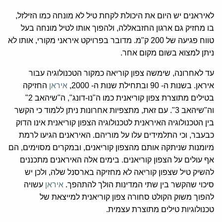
לאיראנים יש היום את היכולת לקחת טיל לא מונחה כמו הזילזל,
בו מחזיק גם ארגון החזבאללה, ולהפוך אותו לטיל מונחה בעל
טווח פגיעה של 200 ק"מ. מדובר בפרויקט איראני מקורי, אותו לא
ניתן למצוא בשום מקום אחר.
עד לאחרונה, שימשה צפון קוריאה כמקור הטכנולוגיה עבור
איראן. בשנות ה- 90 ובתחילת שנות ה- 2000,
איראן
החזיקה
בטילים מתוצרת צפון קוריאנית כמו ה"נו-דונג", ה"שיהאב 2"
וה"שיהאב 3". עם זאת, מתצפיות אחרונות ניתן ללמוד כי הקשר
בין הטכנולוגיה האיראנית לטכנולוגיה הצפון קוריאנית אינו הדוק
כבעבר, וכי התלמידים עלו על מוריהם. האיראנים הגיעו לרמת
מיומנות שניתקה אותם מהצפון קוריאנים, ובמקרים מסוימים, הם
אף עולים על הצפון קוריאנים. בימים אלה האיראנים מתכננים
להשיק טיל שצפון קוריאה לא מחזיקה בארסנל שלה, ולכן יש
סיכוי שהקשר בין שתי המדינות הולך להתהפך.
איראן
עשויה
להפוך משוק הקולט סחורה צפון קוריאנית למייצאת של
טכנולוגיות טילים מתוצרת עצמית.