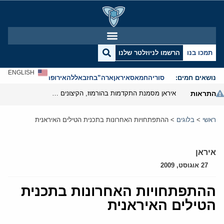
תמכו בנו
הרשמו לניוזלטר שלנו
ENGLISH
נושאים חמים:
סוריה
חמאס
איראן
ארה”ב
חזבאללה
אירופה
אנטישמיות
התראות
איראן מסמנת התקדמות בהורמוז, הקיצונים מנסים לבלום
ראשי
>
בלוגים
>
ההתפתחויות האחרונות בתכנית הטילים האיראנית
איראן
27 אוגוסט, 2009
ההתפתחויות האחרונות בתכנית
הטילים האיראנית