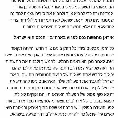
המחיר שישלמו אבל הם רוצים להשיג חסינות לנמל התעופה
הבינלאומי בדמשק שמשמש בניגוד לנמל התעופה בן גוריון,
למדינה זרה כדי להביא ציוד ולהביא את סוריה עצמה למדינה
שממנה ניתן לתקוף את ישראל. לא התמרון המילולי הזה צריך
להדאיג אותנו אלא המשך הפעילות האיראנית בסוריה.
איראן מחפשת נכס לפגוע בארה"ב – הנכס הוא ישראל
כל הזמן מביאים ציוד וכל הזמן בונים ציוד חדש. הייתה תקופה
שרוסיה ביקשה להימנע והאט את הפעילות ואכן האיראנים ביצעו
זאת. לאחר מכן האיראנים החליטו להמשיך ולבנות את התשתית.
ההודעה של יציאה ארה"ב התפרשה באיראן כאות לכך שהם
יכולים לחדש אתה פעילות של הגעת המטוסים מה שחייב את
ישראל להגביר את הפעילות שלה. האיראנים ניסו להרתיע את
ישראל ולכן ירו את הרקטה. ישראל זיהתה בזמן והגיבה בחומרה.
זה לא סוף פסוק של הפעולה האיראנית . הם זקוקים ליכולת
לפגוע בנכסים של ארה"ב כתוצאה מהסנקציות מצד ארה"ב ועוד
לפני הועידה בפולין , יש הרבה אי שקט בתוך איראן והמטרה היא
לאיים על ישראל כדי להרתיע את ארה"ב דרך פגיעה בישראל.