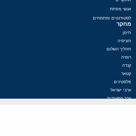
אנשי מפתח
לסטודנטים ומתמחים
מחקר
תימן
תוניסיה
תהליך השלום
רוסיה
קנדה
קטאר
פלסטינים
ערבי ישראל
ערב הסעודית
עיראק
פרסומים אחרונים
איראן מסמנת התקדמות בהורמוז, הקיצונים מנסים לבלום
קמפיזם: איך דוקטרינה קומוניסטית עיצבה את היחס לישראל במערב