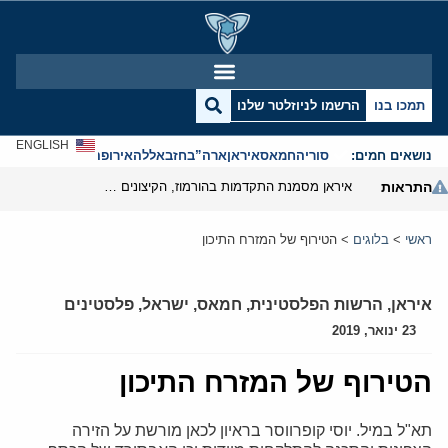
תמכו בנו
הרשמו לניוזלטר שלנו
ENGLISH
נושאים חמים:
סוריה
חמאס
איראן
ארה”ב
חזבאללה
אירופה
אנטישמיות
התראות
איראן מסמנת התקדמות בהורמוז, הקיצונים מנסים לבלום
ראשי
>
בלוגים
>
הטירוף של המזרח התיכון
איראן
,
הרשות הפלסטינית
,
חמאס
,
ישראל
,
פלסטינים
23 ינואר, 2019
הטירוף של המזרח התיכון
תא"ל במיל. יוסי קופרווסר בראיון לכאן מורשת על הזירה