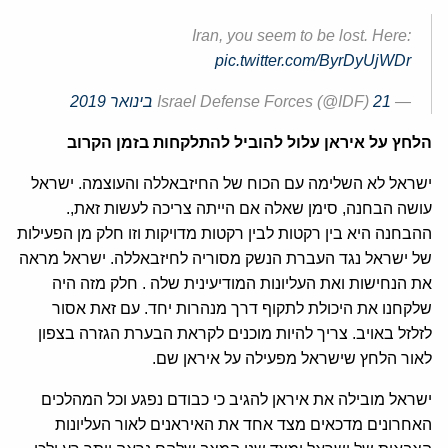
Iran, you seem to be lost. Here:
pic.twitter.com/ByrDyUjWDr
— Israel Defense Forces (@IDF)
21 בינואר 2019
הלחץ על איראן עלול להוביל להתלקחות בזמן הקרוב
ישראל לא השלימה עם הכוח של החיזבאללה והעוצמה. ישראל
עושה הבחנה, סימן שאלה אם הייתה צריכה לעשות זאת,.
ההבחנה היא בין רקטות לבין רקטות מדויקות וזו חלק מן הפעילות
של ישראל נגד העברת הנשק מסוריה לחיזבאללה. ישראל מראה
את הנחישות ואת העליונות המודיעינית שלה . חלק מזה היה
שלקחנו את היכולת לתקוף דרך מנהרות יחד. עם זאת אסור
לזלזל באויב. צריך להיות מוכנים לקראת הבערת הגזרה בצפון
לאור הלחץ שישראל מפעילה על איראן שם.
ישראל מובילה את איראן להגיב כי כבודם נפגע וכל המהלכים
האחרונים מדכאים מצד אחד את האיראנים לאור העליונות