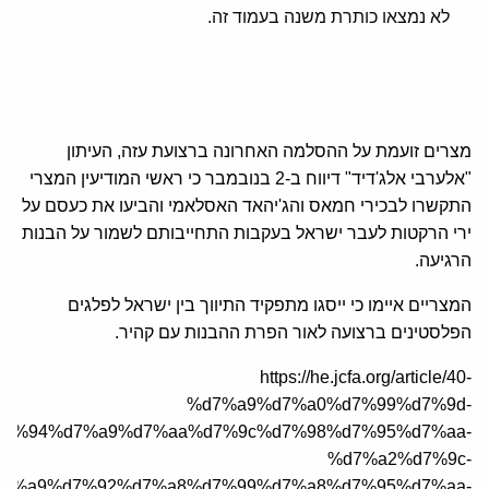
לא נמצאו כותרת משנה בעמוד זה.
מצרים זועמת על ההסלמה האחרונה ברצועת עזה, העיתון
"אלערבי אלג'דיד" דיווח ב-2 בנובמבר כי ראשי המודיעין המצרי
התקשרו לבכירי חמאס והג'יהאד האסלאמי והביעו את כעסם על
ירי הרקטות לעבר ישראל בעקבות התחייבותם לשמור על הבנות
הרגיעה.
המצריים איימו כי ייסגו מתפקיד התיווך בין ישראל לפלגים
הפלסטינים ברצועה לאור הפרת ההבנות עם קהיר.
https://he.jcfa.org/article/40-
%d7%a9%d7%a0%d7%99%d7%9d-
d7%94%d7%a9%d7%aa%d7%9c%d7%98%d7%95%d7%aa-
%d7%a2%d7%9c-
d7%a9%d7%92%d7%a8%d7%99%d7%a8%d7%95%d7%aa-