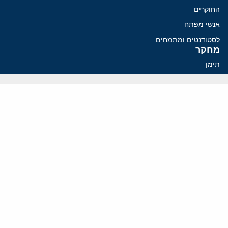
החוקרים
אנשי מפתח
לסטודנטים ומתמחים
מחקר
תימן
תוניסיה
תהליך השלום
רוסיה
קנדה
קטאר
פלסטינים
ערבי ישראל
ערב הסעודית
עיראק
פרסומים אחרונים
איראן מסמנת התקדמות בהורמוז, הקיצונים מנסים לבלום
קמפיזם: איך דוקטרינה קומוניסטית עיצבה את היחס לישראל במערב