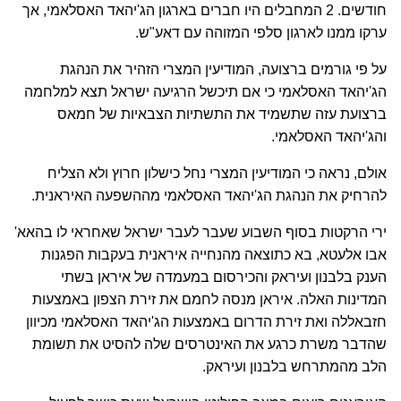
חודשים. 2 המחבלים היו חברים בארגון הג'יהאד האסלאמי, אך
ערקו ממנו לארגון סלפי המזוהה עם דאע"ש.
על פי גורמים ברצועה, המודיעין המצרי הזהיר את הנהגת
הג'יהאד האסלאמי כי אם תיכשל הרגיעה ישראל תצא למלחמה
ברצועת עזה שתשמיד את התשתיות הצבאיות של חמאס
והג'יהאד האסלאמי.
אולם, נראה כי המודיעין המצרי נחל כישלון חרוץ ולא הצליח
להרחיק את הנהגת הג'יהאד האסלאמי מההשפעה האיראנית.
ירי הרקטות בסוף השבוע שעבר לעבר ישראל שאחראי לו בהאא'
אבו אלעטא, בא כתוצאה מהנחייה איראנית בעקבות הפגנות
הענק בלבנון ועיראק והכירסום במעמדה של איראן בשתי
המדינות האלה. איראן מנסה לחמם את זירת הצפון באמצעות
חזבאללה ואת זירת הדרום באמצעות הג'יהאד האסלאמי מכיוון
שהדבר משרת כרגע את האינטרסים שלה להסיט את תשומת
הלב מהמתרחש בלבנון ועיראק.