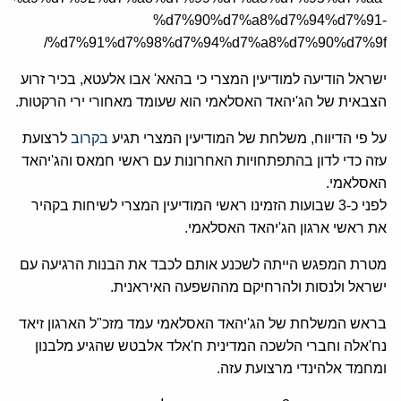
%d7%90%d7%a8%d7%94%d7%91-
%d7%91%d7%98%d7%94%d7%a8%d7%90%d7%9f/
ישראל הודיעה למודיעין המצרי כי בהאא' אבו אלעטא, בכיר זרוע
הצבאית של הג'יהאד האסלאמי הוא שעומד מאחורי ירי הרקטות.
על פי הדיווח, משלחת של המודיעין המצרי תגיע
בקרוב
לרצועת
עזה כדי לדון בהתפתחויות האחרונות עם ראשי חמאס והג'יהאד
האסלאמי.
לפני כ-3 שבועות הזמינו ראשי המודיעין המצרי לשיחות בקהיר
את ראשי ארגון הג'יהאד האסלאמי.
מטרת המפגש הייתה לשכנע אותם לכבד את הבנות הרגיעה עם
ישראל ולנסות ולהרחיקם מההשפעה האיראנית.
בראש המשלחת של הג'יהאד האסלאמי עמד מזכ"ל הארגון זיאד
נח'אלה וחברי הלשכה המדינית ח'אלד אלבטש שהגיע מלבנון
ומחמד אלהינדי מרצועת עזה.