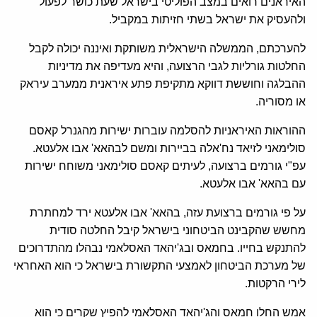
האיראנים רואים במצב הפוליטי בישראל שעת כושר לפעול
ולהעסיק את ישראל בשתי חזיתות במקביל.
להערכתם, הממשלה הישראלית משותקת ואיננה יכולה לקבל
החלטות גורליות לגבי הרצועה, והיא מעדיפה את מדיניות
ההבלגה וחוששת דווקא מתקיפת פתע איראנית ממערב עיראק
או מסוריה.
ההוראות האיראניות להסלמה עוברות ישירות מהגנרל קאסם
סולימאני לזיאד נח'אלה בביירות ומשם לבהאא' אבו אלעטא.
עפ"י גורמים ברצועה, לעיתים קאסם סולימאני משוחח ישירות
עם בהאא' אבו אלעטא.
על פי גורמים ברצועת עזה, בהאא' אבו אלעטא ירד למחתרת
מחשש שהקבינט הביטחוני בישראל קיבל החלטה סודית
להתנקש בחייו. בחמאס ובג'יהאד האסלאמי נבהלו מהתדרוכים
של מערכת הביטחון לאמצעי התקשורת בישראל כי הוא האחראי
לירי הרקטות.
אמש החלו חמאס והג'יהאד האסלאמי להפיץ שקרים כי הוא