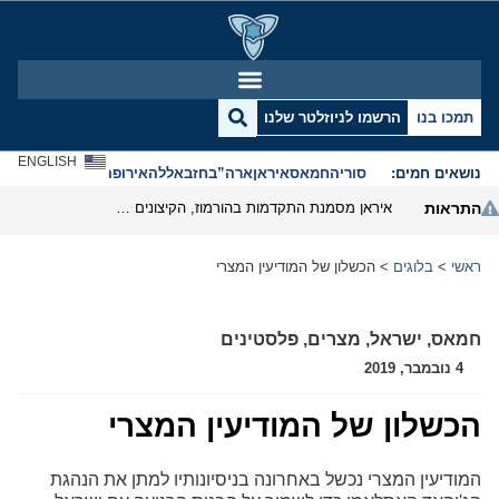
תמכו בנו
הרשמו לניוזלטר שלנו
ENGLISH
נושאים חמים:
סוריה
חמאס
איראן
ארה”ב
חזבאללה
אירופה
אנטישמיות
התראות
איראן מסמנת התקדמות בהורמוז, הקיצונים מנסים לבלום
ראשי
>
בלוגים
>
הכשלון של המודיעין המצרי
חמאס
,
ישראל
,
מצרים
,
פלסטינים
4 נובמבר, 2019
הכשלון של המודיעין המצרי
המודיעין המצרי נכשל באחרונה בניסיונותיו למתן את הנהגת