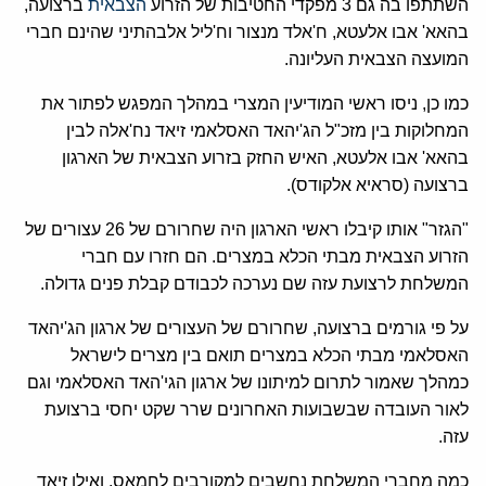
השתתפו בה גם 3 מפקדי החטיבות של הזרוע
הצבאית
ברצועה,
בהאא' אבו אלעטא, ח'אלד מנצור וח'ליל אלבהתיני שהינם חברי
המועצה הצבאית העליונה.
כמו כן, ניסו ראשי המודיעין המצרי במהלך המפגש לפתור את
המחלוקות בין מזכ"ל הג'יהאד האסלאמי זיאד נח'אלה לבין
בהאא' אבו אלעטא, האיש החזק בזרוע הצבאית של הארגון
ברצועה (סראיא אלקודס).
"הגזר" אותו קיבלו ראשי הארגון היה שחרורם של 26 עצורים של
הזרוע הצבאית מבתי הכלא במצרים. הם חזרו עם חברי
המשלחת לרצועת עזה שם נערכה לכבודם קבלת פנים גדולה.
על פי גורמים ברצועה, שחרורם של העצורים של ארגון הג'יהאד
האסלאמי מבתי הכלא במצרים תואם בין מצרים לישראל
כמהלך שאמור לתרום למיתונו של ארגון הגי'האד האסלאמי וגם
לאור העובדה שבשבועות האחרונים שרר שקט יחסי ברצועת
עזה.
כמה מחברי המשלחת נחשבים למקורבים לחמאס, ואילו זיאד