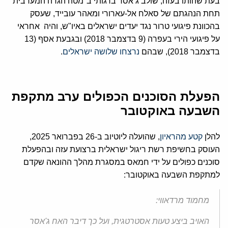
בעת שהותו בעזה, שולב ג’אסר ברגותי ב"מטה הגדה המערבית"
תחת הנהגתם של סאלח אל-עארורי ומאהר עובייד, שעסק
בהכוונת פיגועי טרור נגד יעדים ישראלים באיו"ש, והיה אחראי
על פיגועי הירי בעפרה (9 בדצמבר 2018) ובגבעת אסף (13
בדצמבר 2018), שבהם
נרצחו שלושה ישראלים
.
הפעלת הסוכנים הכפולים ערב מתקפת
השבעה באוקטובר
להלן
קטע מהראיון
, שהועלה ליוטיוב ב-26 בפברואר 2025,
העוסק בחשיפת רשת ריגול ישראלית ברצועת עזה ובהפעלת
סוכנים כפולים על ידי חמאס במסגרת מהלך ההונאה שקדם
למתקפת השבעה באוקטובר:
מחמוד מרדאווי:
האויב ביצע טעות אסטרטגית, ועל כך דיבר האח ג'אסר