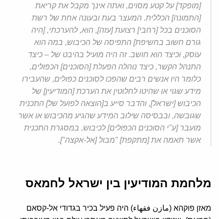
[מופקד] על קטע מסוים, ואתה אינך מקבל את קריאת
[התמונה] הכללית. המעצר בעת ובעונה אחת של רשת
הסוכנים בכל [רחבי] רצועת [עזה], הוא, להערכתי, [היה
גורם חשוב בחשיפת] התפיסה של הכיבוש, במה הוא
עוסק, וכיצד הוא חושב. זה היה מועיל בהיבט של – כיצד
התנהל הקשר, כיצד נוהלה הפעלת [הסוכנים] הכפולים,
כלומר היו אנשים רבים שהפכו לסוכנים כפולים, שהעבירו
מידע שגוי או שהיטו לחלוטין את הערכת [המודיעין] של
הכיבוש [ישראל], והדבר סייע ב[הוצאה לפועל של] התכנית
שגובשה, ובבסיסה שילוב המידע שהגיע מהכיבוש או אשר
מועבר [ע"י הסוכנים הכפולים] לכיבוש, במסגרת התכנית
אשר תאמה את [מתקפת] "מבול [אל-אקצה"].
מלחמת המודיעין בין ישראל לחמאס
מאזן פוקהא (مازن فقهاء) היה פעיל בכיר בגדודי אל-קסאם