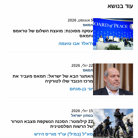
עוד בנושא
5 אוגוסט, 2026
חמאס
עסקה מסוכנת: מועצת השלום של טראמפ
וחמאס
ח'אלד אבו טועמה
22 יולי, 2026
חמאס
האתגר הבא של ישראל: חמאס מעביר את
מרכז הכובד שלו לטורקיה
יוני בן-מנחם
15 יולי, 2026
בטחון ישראל
22 קילומטר: הסכנה הנשקפת מצבא הטרור
של הרשות הפלסטינית
סא"ל (במיל') עו"ד מוריס הירש