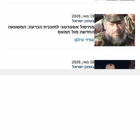
19 מאי, 2026
בטחון ישראל
מחיסול אסטרטגי לתוכנית הכרעה: המשוואה
החדשה מול חמאס
עודד עילם
18 מאי, 2026
בטחון ישראל
חיסול עז א-דין אלחדאד לא ימתן את עמדות
חמאס
יוני בן-מנחם
11 מאי, 2026
בטחון ישראל
חומה של אמון: מדוע גבול בר-הגנה נמדד
קודם כל בתחושת הביטחון של האזרח
ד"ר יצחק מנסדורף