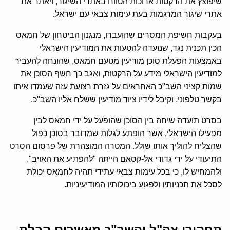
שיפוצץ את הרקטות ארוכות הטווח באתרי השיגור, ויאתר את
אתרי שיגור המרגמות בעת עימות צבאי עם ישראל.
בעקבות חשיפת המסרים שהועברו, מנגנון הביטחון של חמאס
הכין תכנית נגד, שנועדה להטעות את המודיעין הישראלי
באמצעות הפעלת סוכן מודיעין מטעם חמאס, שהונחה להעביר
למודיעין הישראלי מידע על הרקטות, ואגב כך חשף הסוכן את
שמות קציני השב"כ האחראים על גזרת רצועת עזה שעמדו איתו
בקשר טלפוני, וקיבל לידיו ציוד מודיעין ששלח אליו השב"כ.
בסרט תועדה שיחה בין הסוכן שהופעל על ידי חמאס לבין
מפעילו הישראלי, אשר הופתע לגלות שמדובר בסוכן כפול
שהצליח להוליך אותו שולל. המטרה המוצהרת של פרסום הסרט
התיעודי על ידי גדודי אל-קסאם הייתה "להפתיע את האויב",
ולהמחיש לו, כי בכל עימות צבאי עתידי תהיה לחמאס יכולת
לסכל את תכניותיו ולפגוע ביכולותיו המודיעיניות.
תחקירי צה"ל והשב"כ מאשרים קבלת