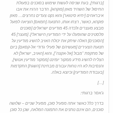
[ברגותי], בעת שניסה לעשות שימוש בסוכנים בפעולת
החיסול של השהיד מאזן [פוקהא]. הדבר הרגיז את אבו
איבראהים [יחיא סינוואר] והוא נקט צעדים נחרצים… מאזן
פוקהא, כאשר, רצחו אותו, התנועה [חמאס] הוציאה לפועל
מבצע מעצרים ולכדה 45 מודיעים ישראלים [סוכנים
פלסטינים שהופעלו על ידי המודיעין הישראלי]. [מעצר] 45
[הסוכנים] האלה שיתק את יכולת האויב להשיג מודיעין על
תנועת הצעירים [מעשיהם של פעילי גדודי אל-קסאם] ביום
של מתקפת "מבול [אל-אקצה"], והוא [האויב, ישראל] לא
הצליח להשיג מידע ממקור יומינט [ממקור מודיעין אנושי],
והנסיבות לא היו נוחות עבורם מבחינת [השגת] התקדמות
[בעבודת המודיעין] וכיוצא באלה.
[…]
ג'אסר ברגותי:
בדרך כלל כאשר אתה מפעיל סוכן, מפעיל שניים – שלושה
סוכנים, הם אינם נותנים את התמונה המלאה, שכן כל סוכן