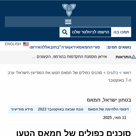
תמכו בנו
הרשמו לניוזלטר שלנו
ENGLISH
נושאים חמים:
סוריה
חמאס
איראן
ארה”ב
חזבאללה
אירופה
אנטישמיות
התראות
איראן מסמנת התקדמות בהורמוז, הקיצונים מנסים לבלום
ראשי
>
בלוגים
>
סוכנים כפולים של חמאס הטעו את המודיעין הישראלי ערב
ה-7 באוקטובר
בטחון ישראל
,
חמאס
דפוסי הלחימה של חמאס
טבח שבעה באוקטובר 2023
מידע מודיעיני
11 מאי, 2025
סוכנים כפולים של חמאס הטעו