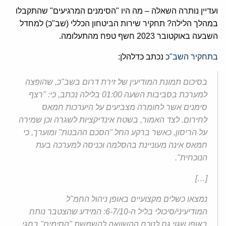
ועדיין נותרה השאלה – מה היו "הסימנים המרגיעים" שהתקבלו
במהלך הלילה? תחקיר שירות הביטחון הכללי (שב"כ) למחדל
השבעה באוקטובר 2023 חשף טפח מהתעלומה.
בתחקיר השב"כ
נכתב כדלהלן:
בסיכום תמונת המודיעין של זירת דרום בשב"כ, שהופצה
למערכת בסביבות השעה 01:00 בלילה נכתב, כי: "רצף
סימנים אשר לחומרה מצביעים על היערכות חמאס
לחירום. לצד האמור, בשטח אינדיקציות לשגרה וכן שמירה
על הריסון, כאשר ברקע החל "הסכם ההבנות" ומוערך, כי
חמאס אינה מעוניינת בהסלמה וכניסה למערכה בעת
הנוכחית".
[…]
נמצאו כשלים מקצועיים באופן ניהול החמ"ל
המודיעיני/סיכולי בליל ה-6-7/10: המידע שהצטבר נותח
באופן שגוי גם לנוכח ההשוואה להשמשת "הסימים" בחגי