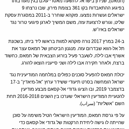
(חמאס), שנידון בישראל לתשעה מאסרי עולם בגין מעורבותו
בפיגוע ההתאבדות בקו 361 בצומת מירון, שבו נרצחו 9
ישראלים ועשרות נפצעו. פוקהא שוחרר ב-2011 במסגרת עסקת
שליט, וגורש לרצועת עזה, משם המשיך לארגן פיגועי טרור נגד
ישראלים באיו"ש.
ב-24 במרץ 2017 נורה פוקהא למוות בראשו ליד ביתו, בשכונת
תל אל-הווא שבדרום עזה. מנגנון הביטחון של חמאס עצר את
אשרף אבו לילה, לשעבר פעיל בזרוע הצבאית של חמאס, כחשוד
ברצח, ולאחר חקירה אבו לילה ושני סייעניו הוצאו להורג.
יכולת חמאס להפעיל סוכנים כפולים במלחמה המודיעינית נגד
ישראל הומחשה בסרט תיעודי ששידר ערוץ "אל-מיאדין" ב-17
בדצמבר 2019, ובו הציגו גדודי אל-קסאם מבצע מודיעין
להטעיית המודיעין הישראלי שערכו בין השנים 2016-2018 תחת
השם "אשליות" (سراب).
על פי גרסת חמאס, המודיעין הישראלי הטיל משימה על סוכן
שהייתה לו גישה ליחידת הרקטות של גדודי אל-קסאם כדי