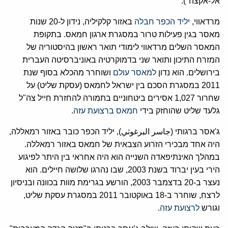
אל-אקצה").
מרדאווי,
יליד הכפר חבלה
באזור קלקיליה, נידון ל-20 שנות
מאסר בגין פעילות טרור במסגרת ארגון חמאס. בתקופת
המאסר השלים מרדאווי לימודי תואר ראשון בהיסטוריה של
המזרח התיכון ותואר שני בדמוקרטיה באוניברסיטה העברית
בירושלים. הוא נדון
למאסר עולם
ושוחרר מהכלא בסוף שנת
2011 במסגרת הסכם בין ישראל לחמאס (עסקת שליט) על
שחרור 1,027 אסירים ביטחוניים בתמורה להחזרת חייל צה"ל
גלעד שליט שהוחזק בידי
חמאס ברצועת עזה
.
‫ג'אסר ברגותי (جاسر البرغوثي), יליד הכפר כובר באזור רמאללה,
היה אחד מבכירי הזרוע הצבאית של חמאס באזור רמאללה.
במהלך האינתיפאדה השנייה הוא היה אחראי בין היתר לפיגוע
הירי בעין יברוד בשנת 2003, שבו נהרגו שלושה חיילים. הוא
נעצר ב-20 בדצמבר 2003, הורשע בגרימת מוות בכוונה ובניסיון
לרצח, שוחרר ב-18 באוקטובר 2011 במסגרת עסקת שליט,
וגורש
לרצועת עזה
.