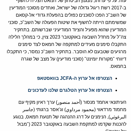
עזה. על פי עדותו, מנגנון הביטחון של חמאס הצליח לחשוף
ב-2017 רשת ריגול גדולה של ישראל, ואחדים מסוכני המודיעין
של השב"כ הפכו לסוכנים כפולים בהפעלת גדודי אל-קסאם
שמשימתם הייתה לחשוף את שיטות הפעולה של השב"כ, סוכני
המודיעין שהוא מפעיל והציוד המודיעיני שברשותם. בתחקיר
צה"ל על מחדל השבעה באוקטובר 2023 צוין, כי במהלך הלילה
התקבלו סימנים מעידים למתקפה של חמאס לצד סימנים
מרגיעים שטבעם לא הוסבר. בתחקיר השב"כ נמסר, כי התקבלו
דיווחי "מקורות יומינט" (סוכני מודיעין) על מצב של שגרה
בחמאס.
הצטרפו אל ערוץ ה-JCFA בוואסטאפ
הצטרפו אל ערוץ הטלגרם שלנו לעדכונים
העיתונאי אחמד מנסור (أحمد منصور) ערך ראיון מקיף עם
מחמוד מרדאווי (محمود مرداوي) וג’אסר ברגותי (جاسر
البرغوثي), הנימנים על דרג ההנהגה של תנועת חמאס, בנוגע
להכנות שקדמו למתקפת השבעה באוקטובר 2023 ("מבול