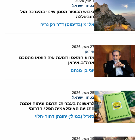
1 יוני, 2026
בטחון ישראל
כיבוש הבופור מסמן שינוי במערכה מול
חזבאללה
אל"מ (בדימוס) ד"ר ז'ק נריה
27 מאי, 2026
איראן
מדוע חמאס ורצועת עזה הוצאו מהסכם
ארה"ב-איראן
יוני בן-מנחם
25 מאי, 2026
בטחון ישראל
לראשונה בעברית: תרגום וניתוח אמנת
התנועה האיסלאמית הפלג הדרומי
סא"ל (במיל') יהונתן דחוח-הלוי
19 מאי, 2026