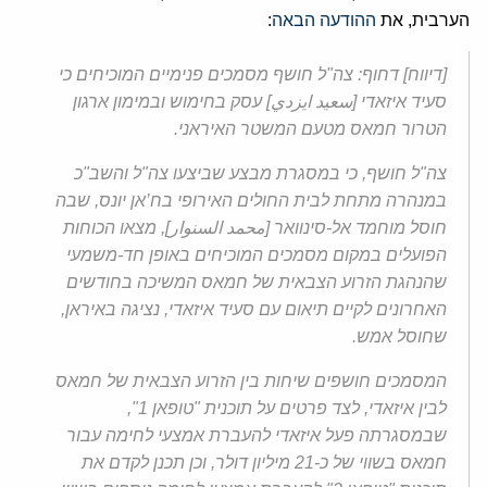
הערבית, את
ההודעה הבאה
:
[דיווח] דחוף: צה"ל חושף מסמכים פנימיים המוכיחים כי
סעיד איזאדי [سعيد ايزدي] עסק בחימוש ובמימון ארגון
הטרור חמאס מטעם המשטר האיראני.
צה"ל חושף, כי במסגרת מבצע שביצעו צה"ל והשב"כ
במנהרה מתחת לבית החולים האירופי בח’אן יונס, שבה
חוסל מוחמד אל-סינוואר [محمد السنوار], מצאו הכוחות
הפועלים במקום מסמכים המוכיחים באופן חד-משמעי
שהנהגת הזרוע הצבאית של חמאס המשיכה בחודשים
האחרונים לקיים תיאום עם סעיד איזאדי, נציגה באיראן,
שחוסל אמש.
המסמכים חושפים שיחות בין הזרוע הצבאית של חמאס
לבין איזאדי, לצד פרטים על תוכנית "טופאן 1",
שבמסגרתה פעל איזאדי להעברת אמצעי לחימה עבור
חמאס בשווי של כ-21 מיליון דולר, וכן תכנן לקדם את