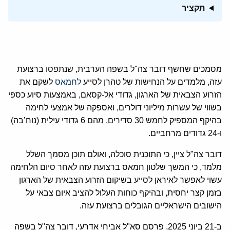
תקציר
מסמכים שחשף דובר צה"ל בשפה הערבית, שנתפסו ברצועת
עזה, מלמדים על הנחישות של טהרן לסייע
לחמאס
לשקם את
הזרוע הצבאית של הארגון, גדודי אל-קסאם, באמצעות סיוע כספי
בשווי של עשרות מיליוני דולרים, ואספקה של אמצעי לחימה
בהיקף המספיק לחמש 30 סדירים, מהם 6 גדודי עילית (נוח’בה)
ו-24 גדודים מרחביים.
דובר צה"ל ציין, כי התוכנית סוכלה, ואולם תוכן מסמך השלל
מלמד, כי המשך שלטון חמאס ברצועת עזה לאחר סיום הלחימה
עשוי לאפשר לאיראן לסייע בשיקום הזרוע הצבאית של הארגון
בזמן קצר יחסית, ובהיקף כוחות העלול להציב איום צבאי על
הישובים הישראליים הגובלים ברצועת עזה.
ב-21 ביוני 2025, פרסם סא"ל אביחי אדרעי, דובר צה"ל בשפה