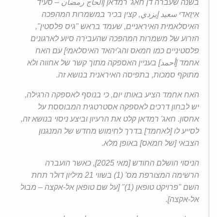
בשנה שעברה דן חאג' רמדאן [الحاج رمضان – סעיד
אִיזָאדי سعيد إيزدي, קצין בכיר במשמרות המהפכה
האיסלאמית האיראניים, שעמד בראש "גיס פלסטין",
הזרוע של משמרות המהפכה שהעבירה סיוע לארגונים
פלסטיניים כמו חמאס והג'יהאד האיסלאמי] עם האח
אחמד [أحمد] בעניין האספקה מתוך קשר של אחווה ולא
מתוקף סמכות, בתפיסה האיראנית בנושא זה.
האח אחמד הציע באותו יום, כי בנוסף לאספקה הרגילה,
יש לבחון דרכים לאספקה אסטרטגית המבוססת על
אחסון. חאג' רמדאן קלט את הרעיון וביצע ניסוי בנושא זה,
לסייע לו [לאחמד] בדרך לחימוש מחדש של המנגנון
הצבאי [של חמאס] באופן מלא.
הניסוי הושלם החודש [מאי 2025], כאשר הועברה
הרשימה המצורפת מס' (1) בשווי 21 מיליון דולר תחת
השם "פרויקט טופאן (1)" [על שם טופאן אל-אקצה – מבול
אל-אקצה].