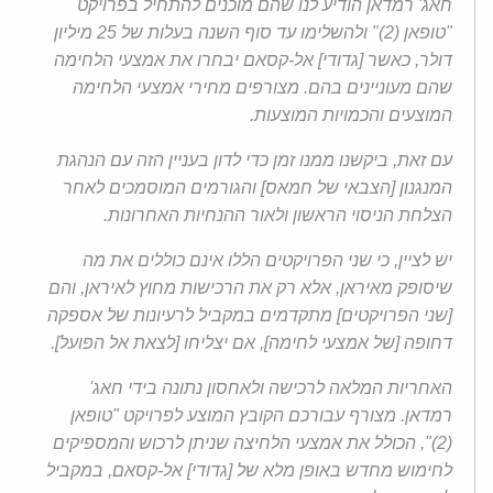
חאג' רמדאן הודיע לנו שהם מוכנים להתחיל בפרויקט
"טופאן (2)" ולהשלימו עד סוף השנה בעלות של 25 מיליון
דולר, כאשר [גדודי] אל-קסאם יבחרו את אמצעי הלחימה
שהם מעוניינים בהם. מצורפים מחירי אמצעי הלחימה
המוצעים והכמויות המוצעות.
עם זאת, ביקשנו ממנו זמן כדי לדון בעניין הזה עם הנהגת
המנגנון [הצבאי של חמאס] והגורמים המוסמכים לאחר
הצלחת הניסוי הראשון ולאור ההנחיות האחרונות.
יש לציין, כי שני הפרויקטים הללו אינם כוללים את מה
שיסופק מאיראן, אלא רק את הרכישות מחוץ לאיראן, והם
[שני הפרויקטים] מתקדמים במקביל לרעיונות של אספקה
דחופה [של אמצעי לחימה], אם יצליחו [לצאת אל הפועל].
האחריות המלאה לרכישה ולאחסון נתונה בידי חאג'
רמדאן. מצורף עבורכם הקובץ המוצע לפרויקט "טופאן
(2)", הכולל את אמצעי הלחיצה שניתן לרכוש והמספיקים
לחימוש מחדש באופן מלא של [גדודי] אל-קסאם, במקביל