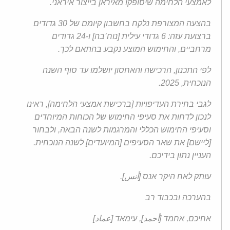
לאמצעי הלחימה שיסופקו מאיראן בייצור איראני.
בהצעה המצורפת נלקח בחשבון קיומם של 30 גדודים
ברצועת עזה: 6 גדודי עילית [נוח’בה] ו-24 גדודים
מרחביים, והחימוש המוצע נקבע בהתאם לכך.
לפי התכנון, הרכישה והאחסון יושלמו עד סוף השנה
הנוכחית, 2025.
לגבי בחירת העדיפויות [ברכישת אמצעי הלחימה], ראינו
לנכון לדחות את סעיפי החימוש של הכוחות המיוחדים
וסעיפי החימוש הכללי והמרגמות לשנה הבאה, ולבחור
[ליישם] את שאר הסעיפים [המיועדים] לשנה הנוכחית.
העניין נתון בידיכם.
עותק לאח היקר אנס [أنس].
בהערכה ובכבוד רב
אחיכם, אחמד [أحمد], עימאד [عماد]