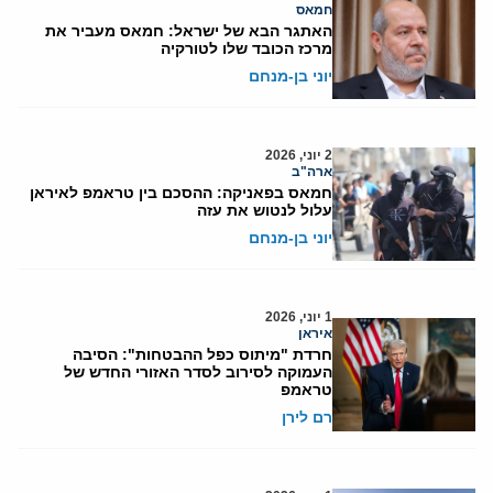
חמאס
האתגר הבא של ישראל: חמאס מעביר את
מרכז הכובד שלו לטורקיה
יוני בן-מנחם
2 יוני, 2026
ארה"ב
חמאס בפאניקה: ההסכם בין טראמפ לאיראן
עלול לנטוש את עזה
יוני בן-מנחם
1 יוני, 2026
איראן
חרדת "מיתוס כפל ההבטחות": הסיבה
העמוקה לסירוב לסדר האזורי החדש של
טראמפ
רם לירן