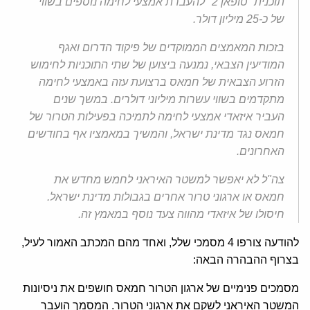
תוכנית "טופאן 2" להעברת אמצעי לחימה נוספים בשווי
של כ-25 מיליון דולר.
בזכות המאמצים הממוקדים של פיקוד הדרום ואגף
המודיעין הצבאי, נמנעה ביצוען של שתי התוכניות לחימוש
הזרוע הצבאית של חמאס ברצועת עזה באמצעי לחימה
מתקדמים בשווי עשרות מיליוני דולרים. במשך שנים
העביר איזאדי אמצעי לחימה לתמיכה בפעילות הטרור של
חמאס נגד מדינת ישראל, והמשיך במאמציו אף בחודשים
האחרונים.
צה"ל לא יאפשר למשטר האיראני לחמש מחדש את
חמאס או ארגוני טרור אחרים בגבולות מדינת ישראל.
חיסולו של איזאדי מהווה צעד נוסף במאמץ זה.
להודעה צורפו 4 מסמכי שלל, ואחד מהם המכתב האמור לעיל,
בצרוף ההבהרה הבאה:
מסמכים פנימיים של ארגון הטרור חמאס חושפים את ניסיונות
המשטר האיראני לשקם את ארגוני הטרור. המסמך הועבר