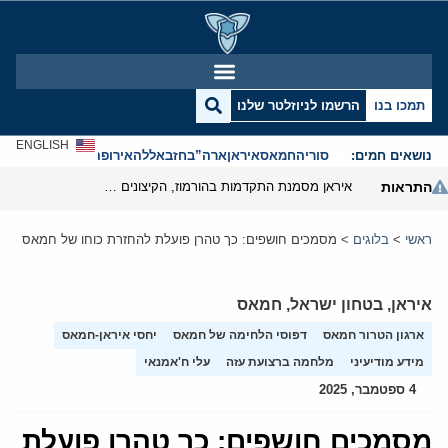
תמכו בנו
הרשמו לניוזלטר שלנו
ENGLISH
נושאים חמים:
סוריה
חמאס
איראן
ארה”ב
חזבאללה
אירופה
אנטישמיות
התראות
איראן מסמנת התקדמות בהורמוז, הקיצונים מנסים לבלום
ראשי
>
בלוגים
>
מסמכים חושפים: כך טהרן פועלת להחזרת כוחו של חמאס
איראן
,
בטחון ישראל
,
חמאס
ארגון הטרור חמאס
דפוסי הלחימה של חמאס
יחסי איראן-חמאס
מידע מודיעיני
מלחמה ברצועת עזה
עלי ח'אמנאי
4 ספטמבר, 2025
מסמכים חושפים: כך טהרן פועלת