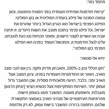
מחמד נסר:
"קיימת הזדמנות אמיתית העומדת בפני הסוגיה והתנועה, וכאן
טמונה הסכנה של פילוג בעמדה הפוליטית או בקו הפוליטי.
הפילוג הפנימי בישראל הוא הגרזן הגדול ביותר שהורס את
ישראל, וכל פילוג פנימי בתוכנו מעכב את השגת היעדים. זו תחנה
שבה אנו עשויים לקצור הישגים, ומאזני הכוחות נטו כעת לטובתנו.
עלינו לנצל הזדמנות זו, והמכשול העומד בפנינו הוא הפילוג
הפנימי בקו הפוליטי".
יחיא אל-סנוואר:
"הקו הכללי נכון ב-100%, והאבחון מדויק ותקף, בין אם לגבי מצב
האויב, האזור או ההזדמנויות העומדות בפנינו. צינון המצב אצל
האויב זמני, בלבד, רגיעה מלאכותית סמלית, שכן המשבר גדול
ועמוק יותר. השיחות המתקיימות אצל הנשיא הציוני [יצחק הרצוג]
מוגבלות, והשפעתן מועטה. המשבר פוגע בעומק הישות.
מהראיונות העיתונאיים של מנהיגי האויב באמצעי התקשורת
שלהם, התמונה ברורה: המשבר בישות עמוק, לא רק מלחמת