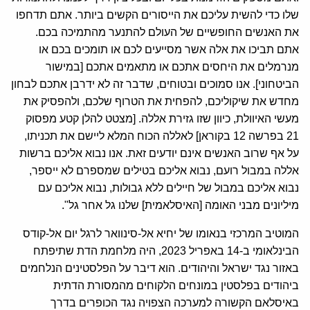
שלו כדי להשית עליכם את הייסורים הקשים ביותר. אתם תדחפו
את האנשים החופשיים של העולם להתנער מהתמיכה בכם.
אתם תביכו את אלה אשר מסייעים לכם או תומכים בכם או
מנרמלים את היחסים אתכם או מתאמים אתכם [במישור
הביטחוני]. אנו סמוכים ובטוחים, שדבר זה לא ידרבן אתכם לבחון
מחדש את שיקוליכם, להפחית את הטרוף שלכם, ולהפסיק את
מעשי האיוולת, כיוון שזו גזירת אללה. [מצטט להלן קטע מפסוק
21 בפרשה 12 בקוראן] לאללה הכוח המלא ליישם את תכניתו,
על אף שרוב האנשים אינם יודעים זאת. אנו נבוא אליכם ברשות
אללה במבול רועם, נבוא אליכם בטילים שמספרם לא ייספר,
נבוא אליכם במבול של חיילים ללא גבולות, נבוא אליכם עם
מיליונים מבני האומה [האיסלאמית] שלנו גל אחר גל".
המוטיב המרכזי בנאומו של יחיא אל-סינוואר לרגל יום אל-קודס
הבינלאומי ב-14 באפריל 2023, היה מלחמת הדת שתיפתח
באזור נגד ישראל והיהודים. הוא דיבר על הפלסטינים הנלחמים
ביהודים בפלסטין במונחים הלקוחים מהמסורת הדתית
באיסלאם הקשורה למערכה הצפויה נגד הכופרים בדרך