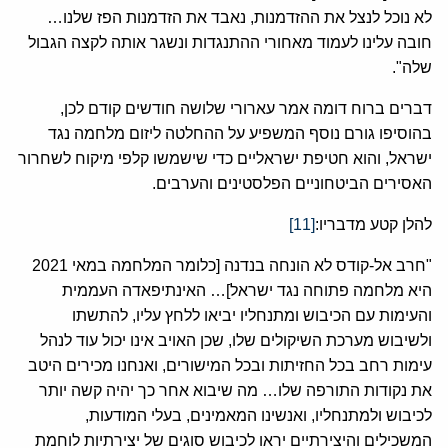
לא נוכל לנצל את ההזדמנות, נאבד את הזדמנות הפז שלנו…
חובה עלינו לעמוד מאחורי ההתנגדות ונשגר אותה לקצה הגבול
שלה".
דברים ברוח דומה אמר עארורי שלושה חודשים קודם לכן,
בהוסיפו גורם נוסף המשפיע על ההחלטה ליזום מלחמה נגד
ישראל, והוא חטיפת ישראליים כדי שישמשו קלפי מיקוח לשחרור
האסירים הביטחוניים הפלסטינים והערבים.
להלן קטע מדבריו:
[11]
"חרב אל-קודס לא הונחה בנדנה [כלומר המלחמה במאי 2021
היא מלחמה פתוחה נגד ישראל]… האינתיפאדה העממית
והעימות עם הכיבוש ומתנחליו יביאו ללחץ עליו, להתשתו
ולשיבוש מערכת השיקולים שלו, שכן האויב אינו יכול עוד לנהל
עימות רחב בכל החזיתות ובכל המישורים, ואנחנו מכירים היטב
את נקודות התורפה שלו… מה שיבוא אחר כך יהיה קשה יותר
לכיבוש ולמתנחליו, ואנשינו המאמינים, בעלי המודעות,
המשכילים והיצירתיים יראו לכיבוש סוגים של יצירתיות לוחמת