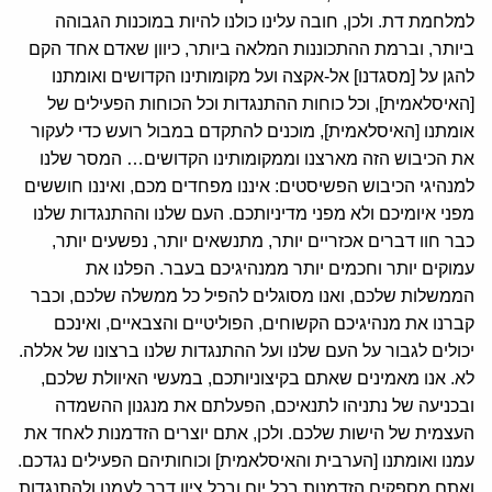
למלחמת דת. ולכן, חובה עלינו כולנו להיות במוכנות הגבוהה
ביותר, וברמת ההתכוננות המלאה ביותר, כיוון שאדם אחד הקם
להגן על [מסגדנו] אל-אקצה ועל מקומותינו הקדושים ואומתנו
[האיסלאמית], וכל כוחות ההתנגדות וכל הכוחות הפעילים של
אומתנו [האיסלאמית], מוכנים להתקדם במבול רועש כדי לעקור
את הכיבוש הזה מארצנו וממקומותינו הקדושים… המסר שלנו
למנהיגי הכיבוש הפשיסטים: איננו מפחדים מכם, ואיננו חוששים
מפני איומיכם ולא מפני מדיניותכם. העם שלנו וההתנגדות שלנו
כבר חוו דברים אכזריים יותר, מתנשאים יותר, נפשעים יותר,
עמוקים יותר וחכמים יותר ממנהיגיכם בעבר. הפלנו את
הממשלות שלכם, ואנו מסוגלים להפיל כל ממשלה שלכם, וכבר
קברנו את מנהיגיכם הקשוחים, הפוליטיים והצבאיים, ואינכם
יכולים לגבור על העם שלנו ועל ההתנגדות שלנו ברצונו של אללה.
לא. אנו מאמינים שאתם בקיצוניותכם, במעשי האיוולת שלכם,
ובכניעה של נתניהו לתנאיכם, הפעלתם את מנגנון ההשמדה
העצמית של הישות שלכם. ולכן, אתם יוצרים הזדמנות לאחד את
עמנו ואומתנו [הערבית והאיסלאמית] וכוחותיהם הפעילים נגדכם.
ואתם מספקים הזדמנות בכל יום ובכל ציון דרך לעמנו ולהתנגדות