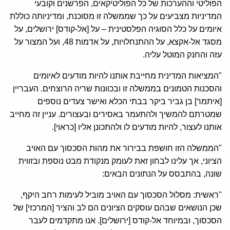
הפוליטי וההערכות של כל הפוליטיקאים, הפרשנים וקובעי
המדיניות מצביעים על כך שממשלה זו מסוכנת, ומדיניותה כוללת
איומים על כלל הסוגיה הפלסטינית – על [אל-קודס] ירושלים, על
מסגד אל-אקצא, על ההתנחלויות, על אדמות 48, ועל המצור על
עזה והחנק המוטל עליה.
"המציאות המדינית מחייבת אותנו להיות מודעים לאיומים
והסכנות הטמונים בממשלה זו ובכוונות שריה הרוצחים. העבריין
[איתמר] בן גביר ביקר בבתי הכלא ואישר צעדים נוספים
שמטרתם להמשיך ולהתעמר באסירים ובעצורים. עניין זה מחייב
אותנו לעצור, להיות מודעים לו ולהתכונן אליו [כראוי].
"הממשלה הזו חושפת בבירור את מהות הסכסוך עם האויב
הציוני, אך עלינו לבחון זאת לעומק מנקודת מבט נוספת ובזווית
שונה, בהתבסס על הנתונים הבאים:
"ראשית: מסלול הסכסוך עם האויב מוביל לעימות רחב היקף,
שכן הנושאים שבהם עוסקים הציונים הם לב והציר [המרכזי] של
הסכסוך, ובמיוחד אל-קודס [ירושלים]. אנו מתקדמים לעבר