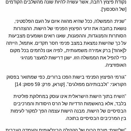
נקודת פיצוץ רחבה, אשר עשויה להיות שונה מהשלבים הקודמים
[של הסכסוך].
"שנית: הממשלה, ככל שהיא מהווה איום על העם הפלסטיני,
נושאת בחובה את זרעי הפיצוץ הפנימי של הישות. ההצהרות
הסותרות והמנוגדות, וההפגנות, שאנו רואים ושומעים מצביעות
על כך שהישות נמצאת במצב פנימי חסר תקדים. אתמול, הייתה
ל[אהוד] ברק אמירה משמעותית,, לפיה אנו נלחמים בכל מקום
כדי להפיל את הממשלה הזו. ישנן דרישות למעצר מנהיגי
האופוזיציה.
"גורמי הפיצוץ הפנימי בישות הפכו ברורים, כפי שמתואר בפסוק
הקוראני: "ולבבותיהם מפולגים". [קוראן, פרק: 59 פסוק: 14]
"השיח בתוך הישות הישראלית אינו עוסק במחלוקת פוליטית
בלבד, אלא בהאשמות הדדיות של הרס היסודות והמרכיבים
הבסיסיים של הישות. מבנה הישות עצמה הפך למקור לעימות
בין המרכיבים הבסיסיים בתוכה.
"שלישית: מורת הרוח של הקהילה הבינלאומית והעמדה הערבית