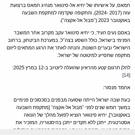
חמאס, על אישיותו של יחיא אל-סינוואר מנהיג חמאס ברצועת
עזה (2017 -2024), והתקופה שקדמה למתקפת השבעה
באוקטובר 2023 ("מבול אל-אקצה").
באסם נעים העיד, כי יחיא סינוואר עקב מקרוב אחר המשבר
הפנימי בישראל, כולל השסע בצה"ל, במערכת הביטחון, ברחוב
הישראלי ובערים השונות, והנחה לאתר את הרגע המתאים ליזום
מתקפה שתסייע למיטוטה של ישראל.
להלן תרגום קטע מהראיון שהועלה ליוטיוב ב-12 במרץ 2025:
[14]
אחמד מנסור:
בעת שבה ישראל הייתה שסועה מבפנים בסכסוכים פנימיים
במשך חמש שנים לפני "מבול אל-אקצה" [מתקפת השבעה
באוקטובר], יחיא סינוואר הוציא לפועל מהלך של הונאה
אסטרטגית, ייתכן ללא תקדים ייתכן בהיסטוריה, המזכיר את
הסוס הטרויאני, ודברים שאירעו בקרבות המכריעים הגדולים