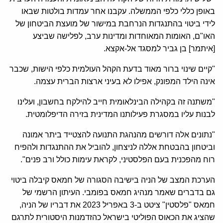
באופן כללי כלפי הממשלה. עקבנו אחר עמדות בולטות שבאו
לידי ביטוי בהתנגדות הנרחבת במישור של מועצת הביטחון של
האו"ם, האומות המאוחדות ומדינות ערב, לפלישה שביצע
[איתמר] בן גביר למסגד אל-אקצא.
"קיים שינוי ברור מאוד בדעת הקהל העולמית כלפי הישות, שכבר
אינה הילד המפונק, אפילו לא בעיני ארצות הברית עצמה.
"משתנה זה בקהילה הבינלאומית חייב להילקח בחשבון, ועלינו
לבנות עליו במסגרת פעילותנו המדינית בזירה הדיפלומטית.
"נתונים אלה דורשים מהנהגת התנועה להצטייד ביתר אמונה
וביטחון בהבטחת אללה לניצחון, להוביל את ההתנגדות ולהפיח
רוח מהפכנית בעם הפלסטיני, לקראת עימות כולל ורב פנים".
הערכת המצב של הניה בישיבה הסגורה של חמאס קיבלה ביטוי
גם בדברים שאמר מנהיג חמאס בפומבי. העיתון הרשמי של
חמאס "פלסטין" ציטט ב-3 באפריל 2023 את דבריו של הניה,
שהציג את הכאוס הפוליטי בישראל כהזדמנות היסטורית לתרגם