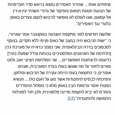
שיפתיעו אותו… שחרור האסירים נמצא בראש סדר העדיפויות
של הנהגת תנועת חמאס והפיקוד של גדודי השהיד עיז א-דין
אל-קסאם, ואנו לעולם לא נאפשר לכיבוש לנקוט צעדים באופן
בלעדי נגד האסירים".
שלושה חודשים לפני מתקפת השבעה באוקטובר אמר עארורי,
כי "ישות הכיבוש חיה במצב של כאוס פנימי ללא תקדים, בנוסף
לסכסוכים בזירה הבינלאומית, ואני נסמך כראייה על מערכת ג'נין
[הלחימה של הארגונים הפלסטיניים בכוחות צה”ל שפעלו בעיר]
כדוגמה לניצחונות האפשריים… שר המלחמה הציוני יואב גלנט
מאיים לחזור על מה שעשו בעזה בגדה המערבית, ואנחנו
אומרים, כי התוצאה בעזה הייתה עקירה של הכיבוש וסילוקו,
והפיכתה לבסיס להתנגדות אשר מגן על העם כולו… הנשיא
המנוח יאסר ערפאת הבין באופן מלא כי מסלול ההסדרים
והמו"מ לא יביא להקמת מדינה פלסטינית, ולכן חזר לפעילות
החמושה ולהתנגדות".
[12]