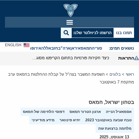
תמכו בנו
הרשמו לניוזלטר שלנו
ENGLISH
נושאים חמים:
סוריה
חמאס
איראן
ארה”ב
חזבאללה
אירופה
אנטישמיות
התראות
כיצד חקירות פורנזיות בתחום הקריפטו מסוגלות לפרק את המערך הפיננסי של משמרות המהפכה
ראשי
>
בלוגים
>
השפעת המשבר בצה"ל על קבלת ההחלטות בחמאס ערב
מתקפת 7 באוקטובר
בטחון ישראל
,
חמאס
אסמאעיל הנייה
ארגון הטרור חמאס
דפוסי הלחימה של חמאס
טבח שבעה באוקטובר 2023
יחיא סינוואר
מידע מודיעיני
מלחמה ברצועת עזה
13 אוגוסט, 2025