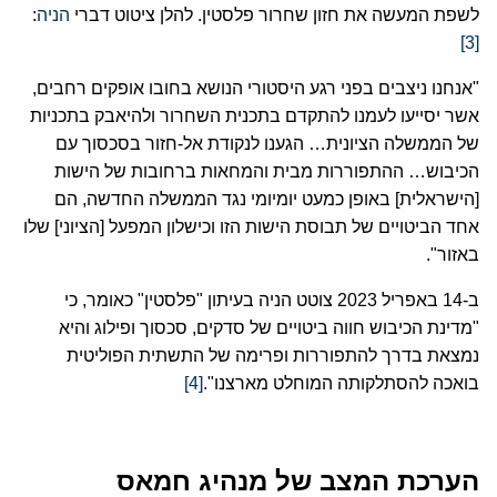
לשפת המעשה את חזון שחרור פלסטין. להלן ציטוט דברי
הניה
:
[3]
"אנחנו ניצבים בפני רגע היסטורי הנושא בחובו אופקים רחבים,
אשר יסייעו לעמנו להתקדם בתכנית השחרור ולהיאבק בתכניות
של הממשלה הציונית… הגענו לנקודת אל-חזור בסכסוך עם
הכיבוש… ההתפוררות מבית והמחאות ברחובות של הישות
[הישראלית] באופן כמעט יומיומי נגד הממשלה החדשה, הם
אחד הביטויים של תבוסת הישות הזו וכישלון המפעל [הציוני] שלו
באזור".
ב-14 באפריל 2023 צוטט הניה בעיתון "פלסטין" כאומר, כי
"מדינת הכיבוש חווה ביטויים של סדקים, סכסוך ופילוג והיא
נמצאת בדרך להתפוררות ופרימה של התשתית הפוליטית
בואכה להסתלקותה המוחלט מארצנו".
[4]
הערכת המצב של מנהיג חמאס