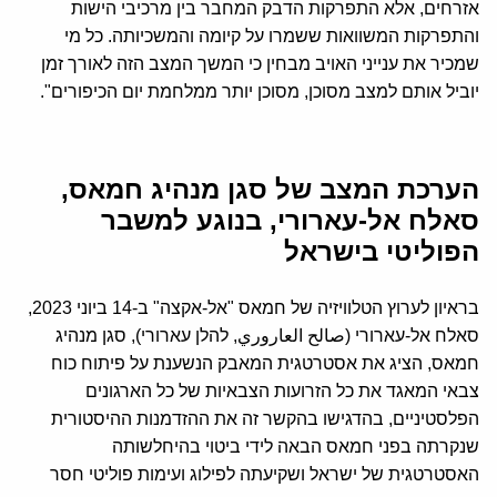
אזרחים, אלא התפרקות הדבק המחבר בין מרכיבי הישות
והתפרקות המשוואות ששמרו על קיומה והמשכיותה. כל מי
שמכיר את ענייני האויב מבחין כי המשך המצב הזה לאורך זמן
יוביל אותם למצב מסוכן, מסוכן יותר ממלחמת יום הכיפורים".
הערכת המצב של סגן מנהיג חמאס,
סאלח אל-עארורי, בנוגע למשבר
הפוליטי בישראל
בראיון לערוץ הטלוויזיה של חמאס "אל-אקצה" ב-14 ביוני 2023,
סאלח אל-עארורי (صالح العاروري, להלן עארורי), סגן מנהיג
חמאס, הציג את אסטרטגית המאבק הנשענת על פיתוח כוח
צבאי המאגד את כל הזרועות הצבאיות של כל הארגונים
הפלסטיניים, בהדגישו בהקשר זה את ההזדמנות ההיסטורית
שנקרתה בפני חמאס הבאה לידי ביטוי בהיחלשותה
האסטרטגית של ישראל ושקיעתה לפילוג ועימות פוליטי חסר