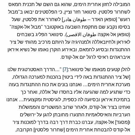
המובילה לחזון אחרית הימים, שהוא גם השם של תכנית חמאס
לשחרור פלסטין. סינוואר חזר וציין, כי הפלסטינים יבואו ב"מבול
רועש" [טופאן האדר – طوفان هادر] לשחרר את פלסטין, שעל
בסיסו נקבע שם מתקפת השבעה באוקטובר "מבול אל-אקצה"
(טופאן אל-אקצה طوفان الاقصى). סינוואר הפליג בשבחים
לאיראן ולחיזבאללה ולמנהיגיה על היותם מרכיב מהותי של ציר
ההתנגדות ובסיוע לחמאס, ובאירוע הוקרן נאומו של נשיא איראן
איבראהים ראיסי לרגל יום אל-קודס.
להלן קטעים מנאומו של סינוואר:
[7]
"…הדרך האסטרטגית שלנו
[של ציר ההתנגדות באה לידי ביטוי] בהכנות למערכה הגדולה,
מערכת אחרית הימים… ואנחנו בונים את כוח ההתנגדות בעזה
כדי שתגיע למה שהגיעה אליו בחסדו של אללה, ואחר כך
בתמיכת איראן ובסיועה לה כספית, לוגיסטית ומקצועית… אנחנו
ואחינו בציר אל-קודס, ולאחר שרוב המשטרים והממשלות
הערביות והאיסלאמיות התנערו מחובתן להגן על ירושלים
ו[מסגד] אל-אקצה, עברנו כברת דרך רבה בדרך למוכנות ציר
אל-קודס להבטחת אחרית הימים [שחרור פלסטין] הקרובה,