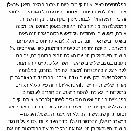
הפלסטינית כאילו אינה קיימת. כיום השתנה המצב. היא [ישראל]
אינה יכולה להיות ביחסים אסטרטגיים עם כל הגורמים הנלחמים
זה בזה. היא החלה לבנות מערך כאן ושם… נקודה שנייה,
הממשלה הקיצונית הבלתי הגיונית באופן מוחלט. אני מכנה
אותם, דאעשים. היהודים של דאעש כלומר אלה הנמצאים
בשלטון בישראל היום. הם מקלקלים את היחסים אפילו עם
המערב… קיימת הזדמנות. קיימת הזדמנות, כיוון שהיחסים של
הישות [הישראלית] הזו עם העולם החזק התומך בה, גם הם
נתונים במצב של שיבוש קשה. אשר על כן, קיימת הזדמנות
ללחוץ עליה בהתנגדות [מאבק, לחימה] בחרם, ובמלחמה
הכוללת אשר יתכן שניזום נגדה, אנחנו וההתנגדות באזור גם כן…
נקודה שלישית – הישות [הישראלית] חווה פילוג ללא תקדים
בתולדותיה. לא ניתן להסתיר זאת. הם חוזרים לעימותים
הפנימיים ביניהם ואינם מסוגלים לפתור [להכריע] אותם. קיים
פילוג ללא תקדים מבית ויש לה בעיה גדולה. בהיבט האזורי היא
נסוגה כיוון שבמישור הבינלאומי מעמדה בשפל. העולם –
המערכים שלו, הסכסוכים שלו וסדר העדיפויות שלו פועלים נגד
הישות [הישראלית] הזו. אם אנו נוכל לנצל את ההזדמנות הזו, אם