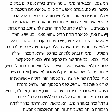
המשפטי, הצבאי והעממי… מה שקיים בעזה אינו קיים במקום
כלשהו בעולם. בעולם מאפשרים קיום של ארגונים מפלגתיים.
אצלנו מתירים ארגונים מפלגתיים וזרועות צבאיות. לכל ארגון
זרוע צבאית, ואין זה סוד. אנחנו טיפחנו את בניית המנגנונים
הצבאיים… יש לנו עיקרון, כל אחד הרוצה להשתלב בהתנגדות,
[יעשה זאת], כל אחד תחת הדגל שהוא מאמין בו. יש ג'יהאד
איסלאמי, יש חזית עממית, יש חזית דמוקרטית, יש גדודי חללי
אל-אקצה. תנועת פתח אינה פועלת רק מבחינה ארגונית [בהיבט
הפוליטי] ועממית ובהפעלת הציבור כפי שהיא חפצה, ויש לה
ארגון צבאי. וכל אחד שרוצה להקים זרוע צבאית ללא קשר
לססמה [לאידאולוגיה] שלו, והעיקרון שלו הוא ההתנגדות לכיבוש,
אנחנו ניתן לו נשק, אנחנו ניתן לו עמדות [צבאיות] ואנחנו נצייד
אותו בכל מה שהוא רוצה… הסכסוך הזה [רוסיה – אוקראינה]
יצר מציאות נגד ישראל. לפני הסכסוך הזה ישראל נהנתה
מיחסים אסטרטגיים עם רוסיה, סין, הודו, אירופה, ארה"ב, ברזיל
ועם כל המדינות, והיא פעלה לפרוץ [לעולם הערבי] ולקדם
נורמליזציה באזור הערבי והאיסלאמי. היא הייתה בדרך לרמה
הגבוהה ביותר בפעילותה, והייתה התעלמות מהבעיה