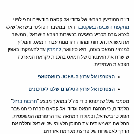
דו"ח המודיעין הצבאי של גדודי אל-קסאם חודשיים וחצי לפני
מתקפת השבעה באוקטובר
ראה במשבר הפוליטי בישראל שזלג
לצבא גורם מכריע בפגיעה בכשירות הצבא הישראלי, המשנה
את משוואת הכוחות ומהווה הזדמנות עבור חמאס, והמליץ
למנהיג חמאס בעזה, יחיא סינוואר,
להמתין
עד להעמקתו באופן
שישרת את האינטרס של חמאס בהכנות לקראת המערכה
הצבאית העתידית.
הצטרפו אל ערוץ ה-JCFA בוואסטאפ
הצטרפו אל ערוץ הטלגרם שלנו לעדכונים
מסמכי שלל שנתפסו בידי צה"ל במהלך מבצע "
חרבות ברזל
"
מלמדים, כי הנהגת חמאס וגדודי אל-קסאם סברה כי המשבר
הפוליטי בישראל, ובמוקדו המחאה נגד הרפורמה המשפטית,
החלישה משמעותית את החוסן הלאומי של ישראל וסללה את
הדרך לאפשרות של פריצת מלחמת אזרחים.