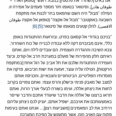
"אנו באים [לשחרר את פלסטין] במבול רועש" [טופאן האדר –
طوفان هادر], וסינוואר בנאומו חזר מספר פעמים על אמירה זו.
המילה "מבול” היה השם שחמאס בחר לכנות את מתקפת
השבעה באוקטובר "מבול אל-אקצה" (טופאן אל-אקצה طوفان
الاقصى). להלן קטעים מנאומו של סינוואר:
[5]
[6]
"בניכם בגדודי אל-קסאם בפרט, ובזרועות ההתנגדות באופן
כללי, אינם מבזבזים דקה ללא עבודה לבנייה של כוח השחרור,
צבא השיבה וההגדרה העצמית. הם עובדים לילה ויום, ואתם
ראיתם חלק מהפירות של פועלם במערכת חרב אל-קודס, וכיצד
העמידה ההתנגדות שלכם את תל אביב על רגל אחת [במתקפת
הרקטות], הטילה עליה עוצר, זעזעה את ישות הכיבוש, פרקה את
מוסדותיו הפוליטיים, הביטחוניים והצבאיים, והכניסה אותם
למצב של מאבק פנימי וכישלון והרס עצמי. ואתם צפויים בקרוב
לחוות את ניצחון אללה, ועימו בשורה לבעלי אורך הרוח, ואתם
תראו ברצונו של אללה את הדבר שיעודד אתכם והדבר שייסר
באמצעותכם את אויבכם, ישפיל אותם, יעניק לכם ניצחון עליהם
וירחיב את לב המאמינים [משביעות רצון]… אנחנו ואתם בעימות
פתוח עם האויב הזה, אשר מתעקש על הפיכת המערכה