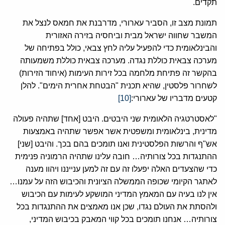
תקדים.
תמונת מצב זו, הסביר עארורי, מדרבנת את חמאס לנצל את
המשבר שחווה ישראל מבית וביחסיה בזירה האזורית
והבינלאומית כדי להפעיל עליה לחץ צבאי, כולל בפתיחה של
מערכה צבאית כוללת נגדה. מערכה צבאית כוללת משמעותה
בהקשר זה פתיחת מלחמה בכל זירות העימות (איחוד הזירות)
לשחרור פלסטין, שהיא תכנית "הבטחת אחרית הימים". להלן
קטעים מדבריו של עארורי:
[10]
"לאסטרטגיה הלאומית שני היבטים. היבט [אחד] שתהיה פעולה
מדינית, בינלאומית ומשפטית אשר אפשר שתהיה באמצעות
אש"ף והרשות הפלסטינית ואנו תומכים בהם בכך. והיבט [שני]
ההתנגדות בכל צורותיה… חובה עלינו שתהיה הרמוניה פנימית
כדי שהצעדים האלה יפעלו זה עם זה למען ענייננו ויהוו מענה
לאתגר הקיומי שכופה הממשלה הציונית והכיבוש הזה על עמנו…
אין לנו בעיה עם המאמץ המדיני המושקע לעימות עם הכיבוש
ולהסתת את העולם נגדו, שכן אנו מאמצים את ההתנגדות בכל
צורותיה… אנחנו תומכים בכל קווי המאבק בכיבוש המדיני,