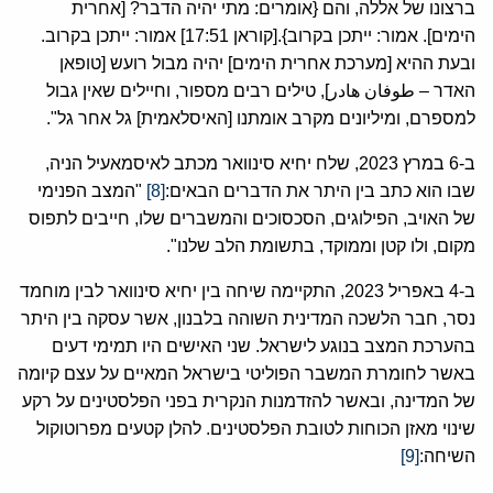
ברצונו של אללה, והם {אומרים: מתי יהיה הדבר? [אחרית
הימים]. אמור: ייתכן בקרוב}.[קוראן 17:51] אמור: ייתכן בקרוב.
ובעת ההיא [מערכת אחרית הימים] יהיה מבול רועש [טופאן
האדר – طوفان هادر], טילים רבים מספור, וחיילים שאין גבול
למספרם, ומיליונים מקרב אומתנו [האיסלאמית] גל אחר גל".
ב-6 במרץ 2023, שלח יחיא סינוואר מכתב לאיסמאעיל הניה,
שבו הוא כתב בין היתר את הדברים הבאים:
[8]
"המצב הפנימי
של האויב, הפילוגים, הסכסוכים והמשברים שלו, חייבים לתפוס
מקום, ולו קטן וממוקד, בתשומת הלב שלנו".
ב-4 באפריל 2023, התקיימה שיחה בין יחיא סינוואר לבין מוחמד
נסר, חבר הלשכה המדינית השוהה בלבנון, אשר עסקה בין היתר
בהערכת המצב בנוגע לישראל. שני האישים היו תמימי דעים
באשר לחומרת המשבר הפוליטי בישראל המאיים על עצם קיומה
של המדינה, ובאשר להזדמנות הנקרית בפני הפלסטינים על רקע
שינוי מאזן הכוחות לטובת הפלסטינים. להלן קטעים מפרוטוקול
השיחה:
[9]