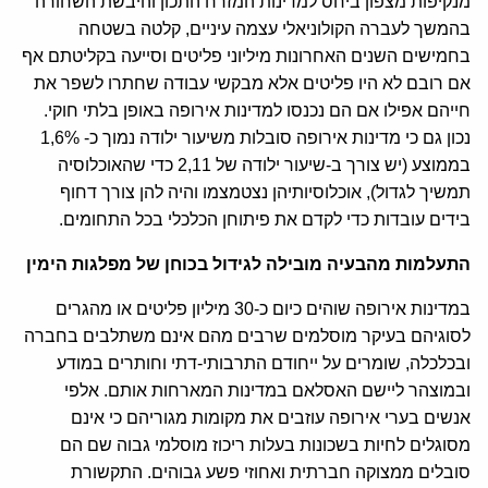
מנקיפות מצפון ביחס למדינות המזרח התכון והיבשת השחורה
בהמשך לעברה הקולוניאלי עצמה עיניים, קלטה בשטחה
בחמישים השנים האחרונות מיליוני פליטים וסייעה בקליטתם אף
אם רובם לא היו פליטים אלא מבקשי עבודה שחתרו לשפר את
חייהם אפילו אם הם נכנסו למדינות אירופה באופן בלתי חוקי.
נכון גם כי מדינות אירופה סובלות משיעור ילודה נמוך כ- 1,6%
בממוצע (יש צורך ב-שיעור ילודה של 2,11 כדי שהאוכלוסיה
תמשיך לגדול), אוכלוסיותיהן נצטמצמו והיה להן צורך דחוף
בידים עובדות כדי לקדם את פיתוחן הכלכלי בכל התחומים.
התעלמות מהבעיה מובילה לגידול בכוחן של מפלגות הימין
במדינות אירופה שוהים כיום כ-30 מיליון פליטים או מהגרים
לסוגיהם בעיקר מוסלמים שרבים מהם אינם משתלבים בחברה
ובכלכלה, שומרים על ייחודם התרבותי-דתי וחותרים במודע
ובמוצהר ליישם האסלאם במדינות המארחות אותם. אלפי
אנשים בערי אירופה עוזבים את מקומות מגוריהם כי אינם
מסוגלים לחיות בשכונות בעלות ריכוז מוסלמי גבוה שם הם
סובלים ממצוקה חברתית ואחוזי פשע גבוהים. התקשורת