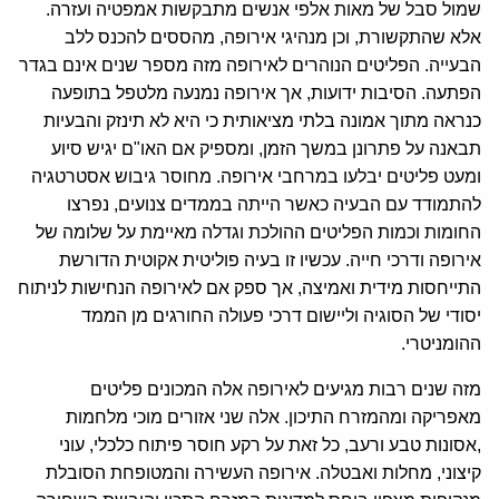
שמול סבל של מאות אלפי אנשים מתבקשות אמפטיה ועזרה.
אלא שהתקשורת, וכן מנהיגי אירופה, מהססים להכנס ללב
הבעייה. הפליטים הנוהרים לאירופה מזה מספר שנים אינם בגדר
הפתעה. הסיבות ידועות, אך אירופה נמנעה מלטפל בתופעה
כנראה מתוך אמונה בלתי מציאותית כי היא לא תינזק והבעיות
תבאנה על פתרונן במשך הזמן, ומספיק אם האו"ם יגיש סיוע
ומעט פליטים יבלעו במרחבי אירופה. מחוסר גיבוש אסטרטגיה
להתמודד עם הבעיה כאשר הייתה בממדים צנועים, נפרצו
החומות וכמות הפליטים ההולכת וגדלה מאיימת על שלומה של
אירופה ודרכי חייה. עכשיו זו בעיה פוליטית אקוטית הדורשת
התייחסות מידית ואמיצה, אך ספק אם לאירופה הנחישות לניתוח
יסודי של הסוגיה וליישום דרכי פעולה החורגים מן הממד
ההומניטרי.
מזה שנים רבות מגיעים לאירופה אלה המכונים פליטים
מאפריקה ומהמזרח התיכון. אלה שני אזורים מוכי מלחמות
,אסונות טבע ורעב, כל זאת על רקע חוסר פיתוח כלכלי, עוני
קיצוני, מחלות ואבטלה. אירופה העשירה והמטופחת הסובלת