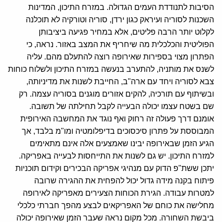
הסיבות לתנודדת העמים הגדולה. במזרח התיכון, המדינות
השכנות לסוריה ועיראק כגון ירדן, סוריה וטורקיה לא תוכלנה
לקלוט יותר הרבה פליטים, אלא במחיר פגיעה ביציבותן
הפוליטית והכלכלית מה שיחריף את המצב באזור. נראה, כי
הפתרון מצוי בספירות שאירופה רוצה להתעלם מהם. עליה
לשנס את מותניה, להתערב בנעשה במזרח התיכון ולשלוח כוחות
צבא לסוריה ויחד עם ארה"ב, החייבת לשנות את מדיניותה,
ובשיתוף עם תורכיה, להקים אזורים מוגנים בסוריה עצמה. רק
שם בשטח עצמו יכולה הבעייה לקבל תחילתה של תשובה.
אומנם דרך פעולה זה רחוק ואף נוגד את המחשבה האירופית
המבוססת על פתרון סיכסוכים בדיפלומטיה ומו"מ בלבד, אך
הגיע הזמן שבאירופה יבינו שאמצעים אלה אינם מתאימים
למזרח התיכון. יש גם לשנות את התייחסות לבעייה באפריקה.
יתכן ששת"פ הדוק עם מנהיגי אפריקה הבכירים וקידום תוכניות
פיתוח בקנה מידה גדול יכול להפחית את ההגירה שרובה
למטרות עבודה. הגירת הכוחות הצעירים מאפריקה לאירופה
מחלישה את כוחם של האפריקאים לבצע מהפך חברתי כלכלי
ביבשת השחורה. מכל מקום נראה שעבר הזמן שאירופה יכולה