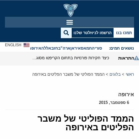
תמכו בנו
הרשמו לניוזלטר שלנו
ENGLISH
נושאים חמים:
סוריה
חמאס
איראן
ארה”ב
חזבאללה
אירופה
אנטישמיות
התראות
כיצד חקירות פורנזיות בתחום הקריפטו מסוגלות לפרק את המערך הפיננסי של משמרות המהפכה
ראשי
>
בלוגים
>
הממד הפוליטי של משבר הפליטים באירופה
אירופה
6 ספטמבר, 2015
הממד הפוליטי של משבר
הפליטים באירופה