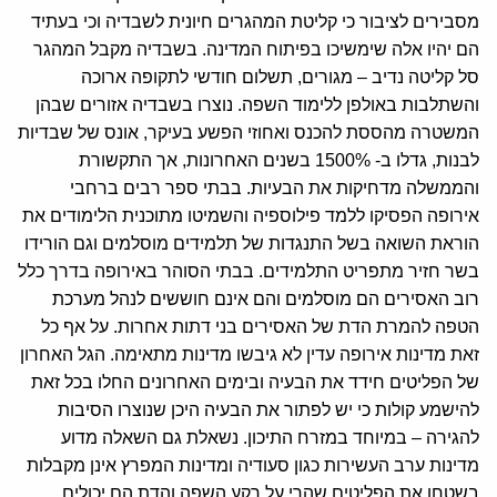
מסבירים לציבור כי קליטת המהגרים חיונית לשבדיה וכי בעתיד
הם יהיו אלה שימשיכו בפיתוח המדינה. בשבדיה מקבל המהגר
סל קליטה נדיב – מגורים, תשלום חודשי לתקופה ארוכה
והשתלבות באולפן ללימוד השפה. נוצרו בשבדיה אזורים שבהן
המשטרה מהססת להכנס ואחוזי הפשע בעיקר, אונס של שבדיות
לבנות, גדלו ב- 1500% בשנים האחרונות, אך התקשורת
והממשלה מדחיקות את הבעיות. בבתי ספר רבים ברחבי
אירופה הפסיקו ללמד פילוספיה והשמיטו מתוכנית הלימודים את
הוראת השואה בשל התנגדות של תלמידים מוסלמים וגם הורידו
בשר חזיר מתפריט התלמידים. בבתי הסוהר באירופה בדרך כלל
רוב האסירים הם מוסלמים והם אינם חוששים לנהל מערכת
הטפה להמרת הדת של האסירים בני דתות אחרות. על אף כל
זאת מדינות אירופה עדין לא גיבשו מדינות מתאימה. הגל האחרון
של הפליטים חידד את הבעיה ובימים האחרונים החלו בכל זאת
להישמע קולות כי יש לפתור את הבעיה היכן שנוצרו הסיבות
להגירה – במיוחד במזרח התיכון. נשאלת גם השאלה מדוע
מדינות ערב העשירות כגון סעודיה ומדינות המפרץ אינן מקבלות
בשטחן את הפליטים שהרי על רקע השפה והדת הם יכולים