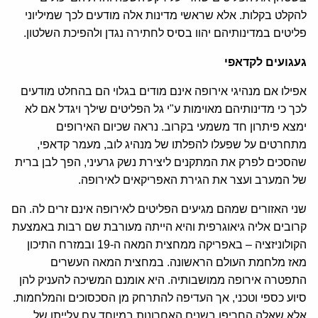
להקלט בקלות. אלא שראשי מדינות אלה מודעים לכך שמיליוני
פליטים במדינותיהם יהוו בסיס לחתירה נגדן ולהפיכת השלטון.
געגועים לקדאפי
אפילו אם מנהיגי אירופה אינם מודים בגלוי הם בהחלט מודעים
לכך כי מדינותיהם מאוימות ע"י גל הפליטים שילך ויגדל אם לא
ימצא פיתרון חד משמעי בקרוב. נראה שכיום האירופים
מתחרטים על שפעלו להפלתו של מנהיג לוב, מעמר קדאפי,
שהסכים לפרק את המתקנים ליצירת נשק גרעיני, הפך לבן ברית
של המערב ועצר את הגירת האפריקאים לאירופה.
שני האזורים שמהם מגיעים הפליטים לאירופה אינם זרים לה. הם
קרובים אליה גיאוגרפית והיא הייתה מעורבת שם רבות באמצעת
הקולוניזציה – באפריקה ממחצית המאה ה-19 ובמזרח התיכון
מאז מלחמת העולם הראשונה. במחצית המאה העשרים
התפטרה אירופה ממושבותיה. היא אומנם המשיכה להעניק להן
סיוע כספי וטכני, אך העדיפה להתרחק מן הסכסוכים והמלחמות.
אלא שאלה החריפו בשנים האחרונות במיוחד עם עלייתו של