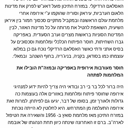
האסלאם הרדיקלי. במזרח התיכון פועל דאע"ש לפרק את מדינות
הלאום הערביות, עיראק וסוריה שהוקמו ע"י אירופה אחרי
מלחמת עולם הראשונה ובמקביל מתקיים סכסוך חמור בין איראן
השיעית, השואפת להטיל את מרותה על כל מדינות האזור, לבין
המדינות הסוניות בראשות מצרים וערב הסעודית. באפריקה
גברו השחיתות, חוסר הפיתוח הכלכלי ומלחמות וסכסוכים על
בסיס אתני ודתי כאשר האסלאם הרדיקלי נוכח גם כן במלוא
עוצמתו כמו בסודאן, בקניה, בניג'ריה, בחוף השנהב ובמאלי.
חוסר מעורבות אירופית באפריקה ובמזה"ת הובילו את
המלחמות לפתחה
היה ברור לכל בר בי רב ובודאי היה צריך להיות ידוע למנהיגי
אירופה שחוסר פיתוח ומלחמות באזורים אלה בעוצמות כה
גדולות ולאורך זמן, בסופו של דבר, יגיעו גם לפיתחן. למרות זאת
אירופה התעלמה מן המתרחש. היא לחלוטין לא הייתה נוכחת
במזרח התיכון מאז מלחמת סואץ ב- 1956 והשאירה את הטיפול
לארה"ב. ברם זו האחרונה שינתה כיוון תחת הנהגתו של אובמה