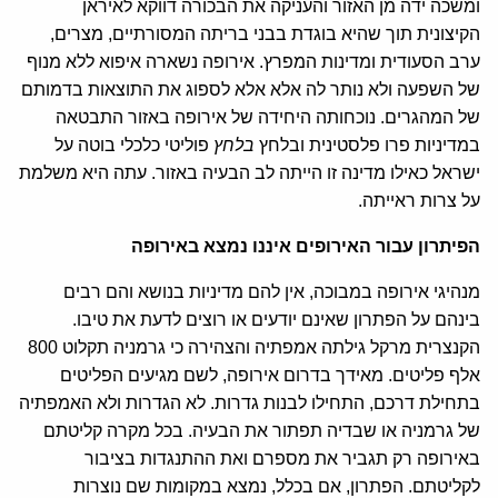
ומשכה ידה מן האזור והעניקה את הבכורה דווקא לאיראן
הקיצונית תוך שהיא בוגדת בבני בריתה המסורתיים, מצרים,
ערב הסעודית ומדינות המפרץ. אירופה נשארה איפוא ללא מנוף
של השפעה ולא נותר לה אלא אלא לספוג את התוצאות בדמותם
של המהגרים. נוכחותה היחידה של אירופה באזור התבטאה
במדיניות פרו פלסטינית ובלחץ
בלחץ
פוליטי כלכלי בוטה על
ישראל כאילו מדינה זו הייתה לב הבעיה באזור. עתה היא משלמת
על צרות ראייתה.
הפיתרון עבור האירופים איננו נמצא באירופה
מנהיגי אירופה במבוכה, אין להם מדיניות בנושא והם רבים
בינהם על הפתרון שאינם יודעים או רוצים לדעת את טיבו.
הקנצרית מרקל גילתה אמפתיה והצהירה כי גרמניה תקלוט 800
אלף פליטים. מאידך בדרום אירופה, לשם מגיעים הפליטים
בתחילת דרכם, התחילו לבנות גדרות. לא הגדרות ולא האמפתיה
של גרמניה או שבדיה תפתור את הבעיה. בכל מקרה קליטתם
באירופה רק תגביר את מספרם ואת ההתנגדות בציבור
לקליטתם. הפתרון, אם בכלל, נמצא במקומות שם נוצרות