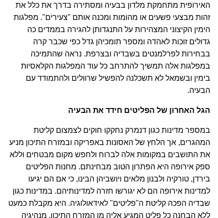
האירופית מתחמקת מלדון בבעיה ומסתירה בדרך את כלל את
זהות מבצעי פשעים או מהומות ומכנה אותם "צעירים". מפלגות
הימין הקיצוני המצהירות על התנגדותן להגירה בממדים כה
גדולים זוכות לאהדה ומספר תומכיהן גדל כפי שכבר קרה
בבחירות לפרלמנטים בשבדיה ובצרפת. נראה שהתמיכה
במפלגות אלה תמשיך להתרחב כל עוד המפלגות הקלאסיות
בימין ובשמאל לא תשכלנה להפשיל שרוולים ולהתמודד עם
הבעיה.
הגל האחרון של הפליטים חידד את הבעיה
במספר מדינות כגון דנמרק נחקקו חוקים לצמצום קליטת
המהגרים, אך הלחץ של האסונות באפריקה ובמזרח התיכון מניע
את התושבים במקומות אלה לברוח ולחפש מקום מבטחים וללא
ספק אירופה היא הפתרון הטוב מבחינתם. מחנות הפליטים
בירדן, טורקיה ולבנון מלאים ויושביהן הבינו, כי אם הם יגיעו
למדינות אירופה הם לא יגורשו חזרה למדינותיהם. במדינות כגון
שבדיה הפכה קליטת ה"פליטים" לאידאולוגיה. היא מקבלת כמעט
ללא הבחנה כל פליט המגיע אליה מן המזרח התיכון. מנהיגיה