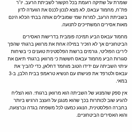
שומרת על שתיקה רועמת בכל הקשור לשביתת הרעב. יו"ר
פת"ח, מחמוד עבאס, לא מצא לנכון לכנס את הוועדה לדון
בשביתת הרעב, למרות שמי שמובילים אותה בבתי הכלא הינם
מאות אסירים המשתייכים לתנועה.
מחמוד עבאס הביע תמיכה פומבית בדרישות האסירים
הביטחוניים אך לא הזכיר במילה אחת את מרוואן ברגותי שהפך
ליריבו הפוליטי, גורמים ברשות הפלסטינית טוענים כי בשיחות
סגורות הביע מחמוד עבאס חששות כי מרוואן ברגותי תיאם את
עיתוי השביתה עם ידידו הטוב מוחמד דחלאן, כדי להביך את
עבאס ולטרפד את פגישתו עם הנשיא טראמפ בבית הלבן, ב-3
במאי.
אין ספק שהמנוע של השביתה הוא מרוואן ברגותי. הוא הצליח
להגיע שוב לכותרות בכך שהוא מנגנן על העצב הרגיש ביותר
בחברה הפלסטינית, הנוגע כמעט לכל משפחה בגדה וברצועה,
והוא האסירים הביטחוניים.