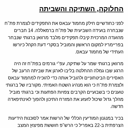
החלוקה, השתיקה והשביתה
לפני כחודשיים חילק מחמוד עבאס את התפקידים לצמרת פת"ח
שנבחרה בועידה השביעית של פת"ח ברמאללה. 14 חברים
מהועדה המרכזית קיבלו תפקידים מלבד מרוואן ברגותי שנבחר
בפריימריז למקום הראשון והמוביל בסקרי דעת הקהל כיורשו
העתידי של מחמוד עבאס.
מרוואן ברגותי שמר על שתיקה, עפ"י גורמים בפת"ח זה היה
הרגע שבו גמלה ההחלטה בליבו לארגן את שביתה הרעב של
האסירים הביטחוניים ולהוביל אותה כדי להוכיח למחמוד עבאס
ולצמרת פת"ח כי הוא מנהיג השטח האמיתי. מקורביו של ברגותי
טוענים כי בשבועיים הקרבים צפויות הפתעות וכי ברגותי מוביל
מהלך גדול שיכול לזעזע את המזרח התיכון ולהפוך לאינתיפאדה
חדשה.
בכיר במנגנון המודיעין הכללי של הרשות אמר לסוכנות הידיעות
הצרפתית ב-22 באפריל כי הרש"פ חוששת מפיצוץ המצב