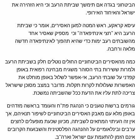
הביטחוני בגדה אם תימשך שביתת הרעב וכי היא הזהירה את
ישראל והאיחוד האירופי.
עיסא קראקע, ראש המטה למען האסירים, אומר כי שביתת
הרעב היא "חצי אינתיפאדה" וכי מספיק שאסיר אחד
מהשובתים רעב ימות כדי שהיא תהפוך לאינתיפאדה חדשה
מלאה ורחבה.
כמה מהאסירים הביטחוניים החולים נוטלים חלק בשביתת הרעב
ולמרות ששירות בתי הסוהר משגיח מבחינה רפואית באופן
קפדני על שובתי הרעב, אי-אפשר לשלול באופן מוחלט את
האפשרות שעלולות לקרות תקלות. מדובר במצב מסוכן שישראל
צריכה לתת עליו את הדעת ככל שהשביתה נמשכת.
גורמים ברשות טוענים כי הנהגת פת"ח והעומד בראשה מזדהים
באופן מלא עם מאבק האסירים הביטחוניים לשיפור תנאיהם, אך
אין זה העיתוי המתאים לשביתה, מכיוון שכעת מופעלים לחצים
ערבים ובינלאומיים על ההנהגה הפלסטינית והשבועות הקרובים
אינם הזמן להתעמת עם ישראל וארה"ב.