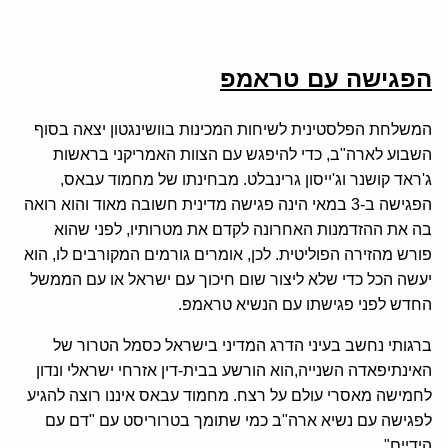
הפגישה עם טראמפ
המשלחת הפלסטינית לשיחות המכינות בוושינגטון יצאה בסוף
השבוע לארה"ב, כדי להיפגש עם הצוות האמריקני בראשות
ג'ראד קושנר וג'ייסון גרינבלט. מבחינתו של מחמוד עבאס,
הפגישה ב-3 במאי הינה פגישה מדינית חשובה מאוד והוא רואה
בה את ההזדמנות האחרונה לקדם את מטרותיו, לפני שהוא
פורש מהזירה הפוליטית. לכן, אומרים גורמים המקורבים לו, הוא
יעשה הכל כדי שלא ליצור שום חיכוך עם ישראל או עם הממשל
החדש לפני פגישתו עם הנשיא טראמפ.
ברגותי נחשב בעיני הדרג המדיני בישראל כסמל הטרור של
האינתיפאדה השנייה,הוא הורשע בבית-דין אזרחי ישראלי ונדון
לחמישה מאסרי עולם על רצח. מחמוד עבאס איננו רוצה להגיע
לפגישה עם נשיא ארה"ב כמי שתומך בטרוריסט עם "דם עם
הידיים".