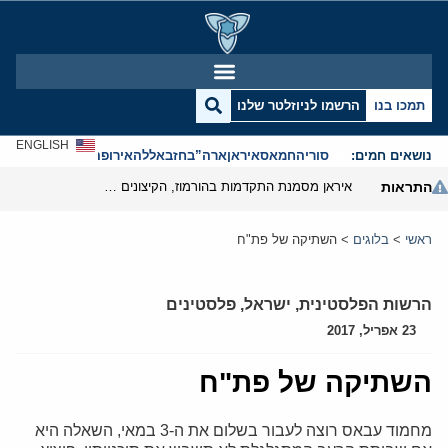
תמכו בנו
הרשמו לניוזלטר שלנו
ENGLISH
נושאים חמים:
סוריה
חמאס
איראן
ארה”ב
חזבאללה
אירופה
אנטישמיות
התראות
איראן מסמנת התקדמות בהורמוז, הקיצונים מנסים לבלום
ראשי
>
בלוגים
>
השתיקה של פת"ח
הרשות הפלסטינית
,
ישראל
,
פלסטינים
23 אפריל, 2017
השתיקה של פת"ח
מחמוד עבאס רוצה לעבור בשלום את ה-3 במאי, השאלה היא