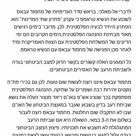
לדברי אל-מאלכי, בראש סדר העדיפויות של מחמוד עבאס
לשכנע את הנשיא טראמפ כי עקרון "פתרון שתי המדינות" הוא
הפתרון היחיד לבעיה הפלסטינית. לכן, מדובר בימים רגישים
מאוד מבחינת ההנהגה הפלסטינית,הימים הקרובים הם ימי
הדיונים של המשלחת הפלסטינית עם הצוות האמריקנית ומיד
לאחר מכן הפגישה של מחמוד עבאס עם הנשיא טראמפ.
כל המגעים האלה קשורים בקשר הדוק למצב הביטחוני בגדה
ולשביתת הרעב של האסירים הביטחוניים.
מחמוד עבאס איננו רוצה לעשות שום טעות, לכן גם בכירי פת"ח
נוקטים זהירות רבה ושומרים על שתיקה, ההנהגה הפלסטינית
מסתפקת בכך שנציג אש"פ באו"ם ריאד מנצור העלה את נושא
שביתת רעב בדיון בשבוע שעבר במועצת הביטחון של האו"ם
שבו לא התקבלו שום החלטות. מחמוד עבאס רוצה לעבור
בשלום את ה-3 במאי, השאלה היא אם שביתת הרעב
המתגלגלת לא תשבש את תוכניותיו. פיצוץ המצב הביטחוני
בגדה עלול לפגוע בו קשות ומרוואן ברגותי עשוי לצאת כמנצח