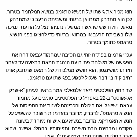
הוא מכיר את גישתו של הנשיא טראמפ בנושא המלחמה בטרור,
לכן הוא מתרחק ממרוואן ברגותי ומשביתת הרעב כי שמתרחק
מאש. הוא חושש שראש הממשלה נתניהו ינצל כל הודעת תמיכה
שלו בשביתת הרעב או במרוואן ברגותי כדי להציגו בפני הנשיא
טראמפ כתומך בטרור.
עפ"י גורמים בפת"ח זוהי גם הסיבה שמחמוד עבאס דחה את
הפגישה של משלחת פת"ח עם הנהגת חמאס ברצועה עד לאחר
חזרתו מוושינגטון, הוא חושש ממלכודת של חמאס שתחבק אותו
"חיבוק דוב" דבר שעלול לפגוע בפגישתו עם טראמפ.
שר החוץ הפלסטיני ריאד אלמאלכי אמר בראיון לעיתון "א-שרק
אל-אווסט" ב-22 באפריל כי הפלסטינים סומכים על מחמוד
עבאס "שיש לו את היכולת והכריזמה לשנות את התפיסות של
הנשיא טראמפ". לדבריו, מדובר בהזדמנות חשובה להשפיע על
הנשיא האמריקני, מדובר בנשיא עם אישיות מיוחדת בשונה
מקודמיו מבחינת צורת חשיבתו ותפיסותיו ובהחלט אפשרי שהוא
יקבל החלטות שונות ממה שמציעים לו יועציו.