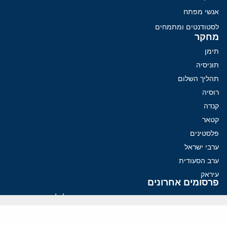
אנשי מפתח
לסטודנטים ומתמחים
מחקר
תימן
תוניסיה
תהליך השלום
רוסיה
קנדה
קטאר
פלסטינים
ערבי ישראל
ערב הסעודית
עיראק
פרסומים אחרונים
איראן מסמנת התקדמות בהורמוז, הקיצונים מנסים לבלום
קמפיזם: איך דוקטרינה קומוניסטית עיצבה את היחס לישראל במערב
נקמה בכותרות, הסכם בחדרים: איראן מתקרבת לפתיחת הורמוז