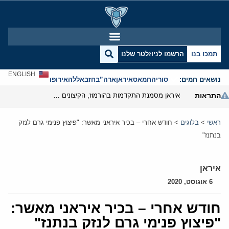
תמכו בנו
הרשמו לניוזלטר שלנו
ENGLISH
נושאים חמים:
סוריה
חמאס
איראן
ארה”ב
חזבאללה
אירופה
אנטישמיות
התראות
איראן מסמנת התקדמות בהורמוז, הקיצונים מנסים לבלום
ראשי
>
בלוגים
>
חודש אחרי – בכיר איראני מאשר: "פיצוץ פנימי גרם לנזק
בנתנז"
איראן
6 אוגוסט, 2020
חודש אחרי – בכיר איראני מאשר:
"פיצוץ פנימי גרם לנזק בנתנז"