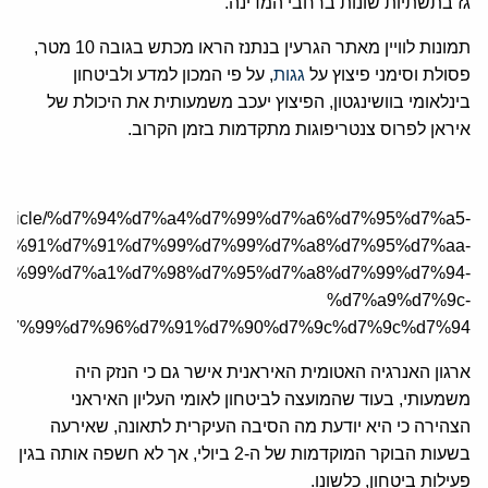
גז בתשתיות שונות ברחבי המדינה.
תמונות לוויין מאתר הגרעין בנתנז הראו מכתש בגובה 10 מטר,
פסולת וסימני פיצוץ על
גגות
, על פי המכון למדע ולביטחון
בינלאומי בוושינגטון, הפיצוץ יעכב משמעותית את היכולת של
איראן לפרוס צנטריפוגות מתקדמות בזמן הקרוב.
a.org/article/%d7%94%d7%a4%d7%99%d7%a6%d7%95%d7%a5-
d7%91%d7%91%d7%99%d7%99%d7%a8%d7%95%d7%aa-
7%99%d7%a1%d7%98%d7%95%d7%a8%d7%99%d7%94-
%d7%a9%d7%9c-
d7%99%d7%96%d7%91%d7%90%d7%9c%d7%9c%d7%94/
ארגון האנרגיה האטומית האיראנית אישר גם כי הנזק היה
משמעותי, בעוד שהמועצה לביטחון לאומי העליון האיראני
הצהירה כי היא יודעת מה הסיבה העיקרית לתאונה, שאירעה
בשעות הבוקר המוקדמות של ה-2 ביולי, אך לא חשפה אותה בגין
פעילות ביטחון, כלשונו.