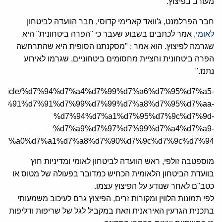
מעורב בפיצוץ.
חבר הפרלמנט, ג'וואד קארימי קדוסי, חבר הוועדה לביטחון
לאומי
, אמר לכתבים בשבוע שעבר כי "הפרה ביטחונית" היא
שגרמה לפיצוץ. הוא אמר : "מסקנתנו הסופית היא שהתרחשה
הפרה ביטחונית וחציית מחסומים ביטחוניים, שגרמו לאירוע
נתנז."
a.org/article/%d7%94%d7%a4%d7%99%d7%a6%d7%95%d7%a5-
d7%91%d7%91%d7%99%d7%99%d7%a8%d7%95%d7%aa-
%d7%94%d7%a1%d7%95%d7%9c%d7%9d-
%d7%a9%d7%97%d7%99%d7%a4%d7%a9-
d7%a0%d7%a1%d7%a8%d7%90%d7%9c%d7%9c%d7%94/
מוספטבה זולפי, ראש הוועדה לביטחון לאומי ומדיניות חוץ
בוועדת הביטחון הלאומית הכחיש כמדובר בפעולה של מטוס או
כטב"ם לאחר שנודע על הפיצוץ עצמו.
לפי תמונות הלווין ומקורות זרים, הפיצוץ גרם לעיכוב משמעותי
בתכנית הגרעין האיראנית וזאת במקביל לגל של שריפות ודליפות