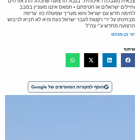
צבאית מוגבלת ו"איכותית" בגבול הרצועה שתכלול הרג אזרחים
וחיילים ישראלים או חטיפתם • חמאס איננו מעוניין בסבב
לחימה חדש עם ישראל והוא מעריך שפעולה כזו עדיפה
מבחינתו על ירי רקטות לעבר ישראל כעת והיא לא תביא לכיבוש
הרצועה מחדש ע"י צה"ל
יוני בן-מנחם
שיתוף
הוסף למקורות המועדפים של Google