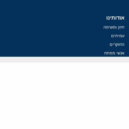
אודותינו
חזון ומשימה
עמיתים
החוקרים
אנשי מפתח
לסטודנטים ומתמחים
מחקר
תימן
תוניסיה
תהליך השלום
רוסיה
קנדה
קטאר
פלסטינים