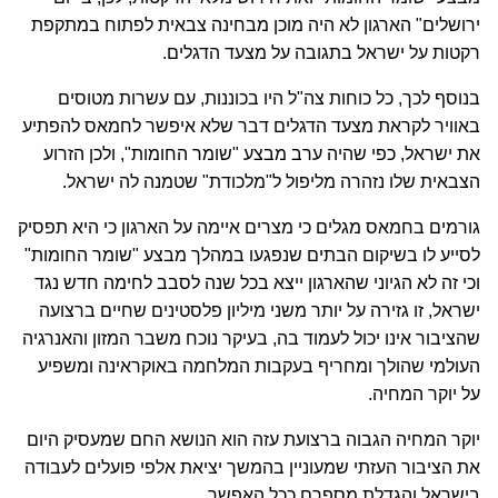
ירושלים" הארגון לא היה מוכן מבחינה צבאית לפתוח במתקפת
רקטות על ישראל בתגובה על מצעד הדגלים.
בנוסף לכך, כל כוחות צה"ל היו בכוננות, עם עשרות מטוסים
באוויר לקראת מצעד הדגלים דבר שלא איפשר לחמאס להפתיע
את ישראל, כפי שהיה ערב מבצע "שומר החומות", ולכן הזרוע
הצבאית שלו נזהרה מליפול ל"מלכודת" שטמנה לה ישראל.
גורמים בחמאס מגלים כי מצרים איימה על הארגון כי היא תפסיק
לסייע לו בשיקום הבתים שנפגעו במהלך מבצע "שומר החומות"
וכי זה לא הגיוני שהארגון ייצא בכל שנה לסבב לחימה חדש נגד
ישראל, זו גזירה על יותר משני מיליון פלסטינים שחיים ברצועה
שהציבור אינו יכול לעמוד בה, בעיקר נוכח משבר המזון והאנרגיה
העולמי שהולך ומחריף בעקבות המלחמה באוקראינה ומשפיע
על יוקר המחיה.
יוקר המחיה הגבוה ברצועת עזה הוא הנושא החם שמעסיק היום
את הציבור העזתי שמעוניין בהמשך יציאת אלפי פועלים לעבודה
בישראל והגדלת מספרם ככל האפשר.