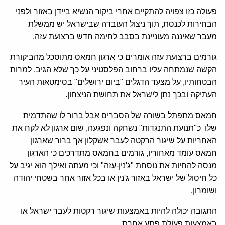
פעולה כזו צפויה להתקיים אחרי ביקור הנשיא ביידן באזור ולפני
הבחירות לכנסת, תוך ניצול העובדה שבישראל יש ממשלת
מעבר שאיננה מעוניינת בסבב לחימה חדש ברצועת עזה.
גורמים ברצועת עזה אומרים כי ארגון חמאס מתוסכל מהביקורת
הקשה שנמתחה עליו ברחוב הפלסטיני על כך שלא הגיב, למרות
הבטחותיו, על מצעד הדגלים "ביום ירושלים" בסימטאות העיר
העתיקה ובכך נתן לישראל את תחושת הניצחון.
חמאס מתפתל בשורה של הסברים אבל ברור לו שהתדמית
שלו כ"תנועת התנגדות" נשחקה ונפגעה, שום ארגון לא לקח את
האחריות על שיגור הרקטה לעבר אשקלון אך ברור שארגון
חמאס עומד מאחוריו, גורמים בחמאס מתדרכים כי הארגון
מנסה להחיות את נוסחת "ג'נין-עזה" וכי מעתה ואילך הוא יגיב על
כל חיסול של ישראל באזור ג'נין או בכל אזור אחר בשטחי יהודה
ושומרון.
התגובה יכולה להיות באמצעות שיגור רקטות לעבר ישראל או
באמצעות פעולת פתע אחרת.