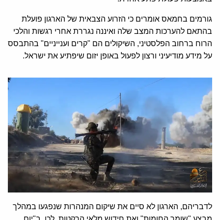
גורמים בחמאס אומרים כי הזרוע הצבאית של הארגון פועלת
בהתאם להערכות המצב שלה ואיננה נגררת אחרי רגשות והלכי
הרוח ברחוב הפלסטיני, השיקולים הם "קרים וענייניים" בהתבסס
על מידע מודיעיני ורצון לפעול באופן יזום שיפתיע את ישראל.
לדבריהם, הארגון לא סיים את שיקום המנהרות שנפגעו במהלך
מבצע "שומר החומות" ואת חידוש מלאי הרקטות, לכן, ב"יום