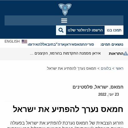
תמכו בנו
הרשמו לניוזלטר שלנו
ENGLISH
נושאים חמים:
סוריה
חמאס
איראן
ארה”ב
חזבאללה
אירופה
אנטישמיות
התראות
איראן מסמנת התקדמות בהורמוז, הקיצונים מנסים לבלום
ראשי
>
בלוגים
>
חמאס נערך להפתיע את ישראל
חמאס
,
ישראל
,
פלסטינים
23 יוני, 2022
חמאס נערך להפתיע את ישראל
הזרוע הצבאית של חמאס נערכת להפתיע את ישראל בפעולה