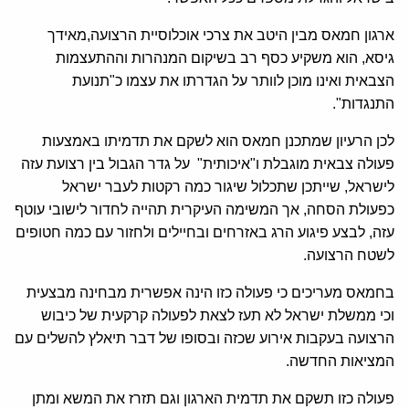
ארגון חמאס מבין היטב את צרכי אוכלוסיית הרצועה,מאידך
גיסא, הוא משקיע כסף רב בשיקום המנהרות וההתעצמות
הצבאית ואינו מוכן לוותר על הגדרתו את עצמו כ"תנועת
התנגדות".
לכן הרעיון שמתכנן חמאס הוא לשקם את תדמיתו באמצעות
פעולה צבאית מוגבלת ו"איכותית" על גדר הגבול בין רצועת עזה
לישראל, שייתכן שתכלול שיגור כמה רקטות לעבר ישראל
כפעולת הסחה, אך המשימה העיקרית תהייה לחדור לישובי עוטף
עזה, לבצע פיגוע הרג באזרחים ובחיילים ולחזור עם כמה חטופים
לשטח הרצועה.
בחמאס מעריכים כי פעולה כזו הינה אפשרית מבחינה מבצעית
וכי ממשלת ישראל לא תעז לצאת לפעולה קרקעית של כיבוש
הרצועה בעקבות אירוע שכזה ובסופו של דבר תיאלץ להשלים עם
המציאות החדשה.
פעולה כזו תשקם את תדמית הארגון וגם תזרז את המשא ומתן