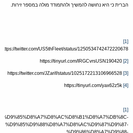
הברית כי היא נחושה להמשיך ולהתמודד מולה במספר זירות.
[1]
https://twitter.com/US5thFleet/status/1250534742472220678
https://tinyurl.com/IRGCvrsUSN190420
[2]
https://twitter.com/JZarif/status/1025172213106966528
[3]
https://tinyurl.com/yax62z5k
[4]
[1]
ws/392744/%D9%85%D8%A7%D8%AC%D8%B1%D8%A7%DB%8C-
%D9%85%D9%88%D8%A7%D8%AC%D9%87%D9%87-
%D9%86%D8%A7%D9%88-