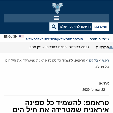
תמכו בנו
הרשמו לניוזלטר שלנו
ENGLISH
נושאים חמים:
סוריה
חמאס
איראן
ארה”ב
חזבאללה
אירופה
אנטישמיות
התראות
נקמה בכותרות, הסכם בחדרים: איראן מתקרבת לפתיחת הורמוז
ראשי
>
בלוגים
>
טראמפ: להשמיד כל ספינה איראנית שמטרידה את חיל הים
של ארה"ב
איראן
22 אפריל, 2020
טראמפ: להשמיד כל ספינה
איראנית שמטרידה את חיל הים