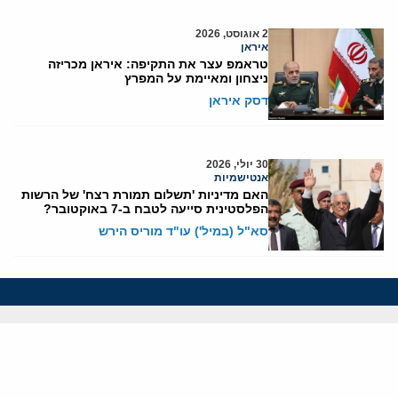
2 אוגוסט, 2026
איראן
טראמפ עצר את התקיפה: איראן מכריזה
ניצחון ומאיימת על המפרץ
דסק איראן
30 יולי, 2026
אנטישמיות
האם מדיניות 'תשלום תמורת רצח' של הרשות
הפלסטינית סייעה לטבח ב-7 באוקטובר?
סא"ל (במיל') עו"ד מוריס הירש
אודותינו
חזון ומשימה