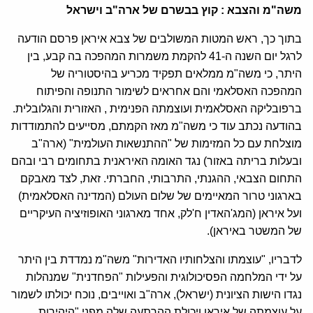
משה"מ והצבא : קוץ בבשרם של ארה"ב וישראל
בתוך כך, ראש המטות המשולבים של צבא איראן פרסם הודעה
לרגל יום השנה ה-41 להקמת משמרות המהפכה בה קבע, בין
היתר, כי משה"מ ממלאים תפקיד מכריע בהיסטוריה של
המהפכה האסלאמי והם אחראים לשימור התנופה והפיתוח
ברפובליקה האסלאמית ועוצמתה הפנימית , האזורית והגלובלית.
בהודעה נכתב עוד כי משה"מ מאז הקמתם, מסייעים להתמודדות
מוצלחת עם כל המזימות של "ההתנשאות העולמית" (ארה"ב
ובעלות בריתה באזור) נגד האומה האיראנית בתחומים רבי ובהם
התחום הצבאי, ההגנתי, התרבותי, החברתי. זאת, לצד מאבקם
בארגוני טרור המאיימים של שלום העולם (המדינה האסלאמית)
ועל איראן (המג'האדין ח'לק, אחד מארגוני האופוזיציה העיקריים
של המשטר באיראן).
לדבריו, "עוצמתו והצלחותיו האדירות" משה"מ נמדדת בין היתר
על ידי המלחמה הפסיכולוגית והפעילות "הפחדנית" שמנהלות
נגדו הישות הציונית (ישראל), ארה"ב ואוייבים, נוכח יכולתו לשמור
על עוצמתה של איראן ויכולת ההרתעה שלה מפני "היהירות