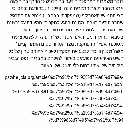
דובר משמרות המהפכה הודעה בה הדגיש כי הדרך בה הציגה
ארצות הברית את התקרית הינה "פייקניוז". בהודעת נכתב, כי
הצי החמישי האמריקני (שמפקדתו בבחריין) מנהל את התרגיל,
שחרר הודעה כוזבת ומכוונת בנוגע לתקרית, המעידה על "רצונם
של האמריקנים להשתמש בתסריט הוליוודי ערוך מראש…
בשבועות האחרונים, ראינו הישנות של התנהגות לא מקצועית,
מסוכנת ואפילו הרפתקנית מצד הטרוריסטים האמריקניים"
משה"מ ציין כי כדי לבצע את תפקידו לאכוף את הביטחון של כלי
השיט האיראנים הפועלים באזור ולהילחם במבריחי נפט הגביר
חיל הים שלו את נוכחות כלי השיט שלו באזור.
https://he.jcfa.org/article/%d7%91%d7%93%d7%a8%d7%9a-
%d7%9c%d7%a2%d7%a1%d7%a7%d7%aa-
%d7%a9%d7%91%d7%95%d7%99%d7%99%d7%9d-
%d7%97%d7%9e%d7%90%d7%a1-
%d7%9e%d7%a6%d7%a4%d7%94-
%d7%9c%d7%a2%d7%a1%d7%a7%d7%94-
%d7%98%d7%95%d7%91%d7%94/