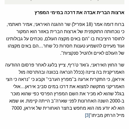
ארצות הברית אבדה את דרכה במימי המפרץ
ברוח דומה אמר (18 אפריל) שר ההגנה האיראני, אמיר חאתמי,
כי נוכחותה התוקפנית של ארצות הברית באזור הוא המקור
לחוסר היציבות בו "הם באים מקצה העולם, נוכחים על גבולותינו
ועוד מעיזים להשמיע טענות חסרות כל שחר…הם באים מקצהו
של העולם לאיים ולהטיל סנקציות".
שר החוץ האיראני, ג'ואד ט'ריף, צייץ בלעג לאחר פרסום ההודעה
האמריקנית בה ציינה (ככלל הנראה בכוונה ובהתרסה מול
איראן), כי התקרית ארעה ב"מפרץ הערבי" וקבע כי "נראה כי הצי
האמריקני מתקשה למצוא את דרכו במים סביב איראן…אולי
בגלל שהוא לא מכיר את השם המפרץ הפרסי כפי שהוא מוכר
ב-2000 השנה האחרונות לפני שארה"ב הייתה קיימת. או שמא
הוא לא יודע מה הוא מחפש בחצר האחורית של איראן, 7000
מייל הרחק מביתו"
[3]