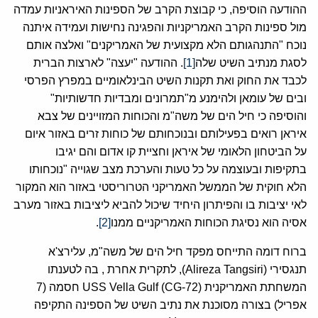
ההודעה הוסיפה, כי קבוצת הקרב של הספינות האיראניות עמדה
מול ספינות הקרב האמריקניות והפגינה נחישות ועמידה איתנה
נוכח "התנהגותם הלא מקצועית של האמריקנים" ואלצה אותם
לסגת מנתיב השיט שלה
[1]
. ההודעה "יעצה" לארצות הברית
לכבד את החוק ואת תקנות השיט הבינלאומיים במפרץ הפרסי
ובים של עומאן ולהימנע מ"תמרונים ומבדיות חדשותיות"
והוסיפה כי חיל הים של משה"מ והכוחות המזויינים של צבא
איראן רואים בפעילותם ובנוכחותם של כוחות זרים באזור איום
על הביטחון הלאומי של איראן וחציית קו אדום והם יגיבו
בתקיפות ובעוצמה על כל טעות והערכת מצב שגוייה "נוכחותו
הלא חוקית של הממשל האמריקני הטרוריסטי באזור הוא המקור
לאי יציבות בו והפיתרון היחיד שיכול להביא ליציבות באזור מערב
אסיה הוא נסיגת הכוחות האמריקניים ממנו
[2]
.
ברוח דומה התייחס מפקד חיל הים של משה"מ, עלירצ'א
תנגסירי (Alireza Tangsiri), לתקרית אחרת , בה לטענתו
המשחתת האמריקנית USS Vella Gulf (CG-72) חסמה (7
אפריל) בצורה מסוכנת את נתיב השיט של הספינה התקיפה