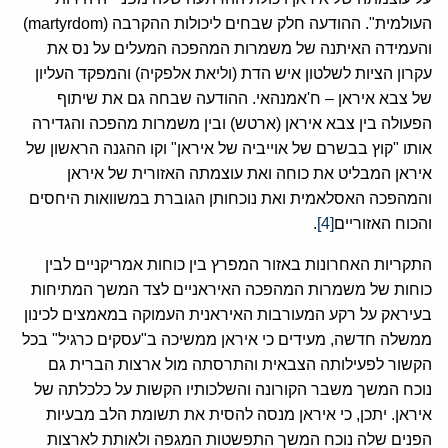
העולמית". ההודעה חלק שבחים ליכולות ההקרבה (martyrdom)
והעמידה האיתנה של משמרות המהפכה המעלים על נס את
עקרון הציות לשלטון איש הדת (וליאת אלפקיה) והמפקד העליון
של צבא איראן – ח'אמנהאי. ההודעה שבחה גם את שיתוף
הפעולה בין צבא איראן (ארטש) ובין משמרות מהפכה והגדירה
אותו "קוץ בבשרם של אוייביה של איראן" וקו ההגנה הראשון של
איראן המבליט את כוחה ואת עוצמתה האזורית של איראן
והמהפכה האסלאמית ואת נוכחותן הגוברת במשוואות היחסים
והכוח האזוריים
[4]
.
התקריות האחרונות באזור המפרץ בין כוחות אמריקניים לבין
כוחות של משמרות המהפכה האיראניים לצד המשך המתיחות
בעיראק על רקע המעורבות האיראנית העמוקה במאמצים לכינון
ממשלה חדשה, מעידים כי איראן ממשיכה ב"עסקים כרגיל" בכל
הקשור לפעילותה הצבאית והתרסתה מול ארצות הברית גם
נוכח המשך משבר הקורונה והשלכותיו הקשות על כלכלתה של
איראן. יתכן, כי איראן מנסה להסית את תשומת הלב מבעיות
הפנים שלה נוכח המשך התפשטות המגפה ולאותת לארצות