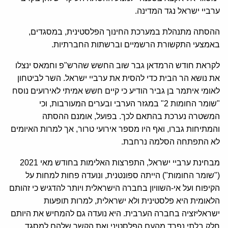
ערביי ישראל נגד המדינה.
ההסתה מתנהלת במערכת החינוך הפלסטינית, במסגדים,
באמצעי התקשורת הרשמיים וברשתות החברתיות.
לקראת חודש הרמדאן גבר שוב החשש שהרש"פ וחמאס ינצלו
את נושא הר הבית כדי להסית את ערביי ישראל. השר לביטחון
לאומי איתמר בן גביר הודיע כי קיים חשש אמיתי לאירועים נוסח
"שומר החומות 2" במגזר הערבי ובערים המעורבות, וכי
המשטרה נערכת בהתאם לכך. בפועל, אומנם ההסתה
והמתיחות גברו, ואף היו מספר אירועי טרור, אך למרות האיומים
לא התפתחה הסלמה נרחבת.
מבחינת ערביי ישראל, התפרצות האלימות בחודש מאי 2021
("שומר החומות") הייתה ספונטנית, ונועדה פחות למחות על
הקיפוח ועל אי-השוויון בחברה הישראלית ויותר להדגיש כי זהותם
הלאומית היא פלסטינית ולא ישראלית, למרות תופעות
ישראליזציה בחברה הערבית. היא נועדה גם להמחיש את היותם
חלק בלתי נפרד מהעם הפלסטיני ואת הקשר שלהם למסגד