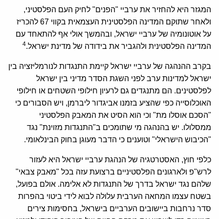
המגזר היא להחזיר את ערביי "הפנים" לחיק העם הפלסטיני,
ולאחר שתוקם המדינה הפלסטינית העצמאית בקווי 67 להכריז
על אוטונומיה של ערביי ישראל, ובהמשך אולי אף להתאחד עם
4
המדינה הפלסטינית ולהגביר את בידודה של מדינת ישראל.
בקרב ההנהגה של ערביי ישראל קיימת התנגדות לנורמליזציה בין
ישראל למדינות ערב לפני השגת הסדר מדיני בין ישראל
לפלסטינים. הם מתנגדים גם לרעיון חילופי השטחים או חילופי
האוכלוסייה כפי שהציע בזמנו אביגדור ליברמן, ויש הסבורים כי
"הסכם אוסלו מת" וכי הוא הסיט את המאבק הפלסטיני
ממסלולו. יש בהנהגה מי שתומכים ב"התנגדות מזוינת" נגד
"הכיבוש הישראלי" וטוענים כי הדבר מעוגן בחוק הבינלאומי.
כלפי חוץ, האסטרטגיה של הנהגת ערביי ישראל היא לעזור
לרש"פ ולארגונים הפלסטיניים ברצועת עזה בכל "מאבק צבאי"
שלהם נגד ישראל בדרך של התנגדות לא אלימה. אולם בפועל,
בשטח עצמו המחאה הערבית עלולה לבוא לידי ביטוי בהפרות
סדר נרחבות ביישובים הערביים בישראל, בחסימות צירים