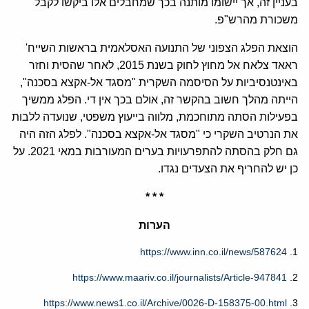
בעניין זה, אך יישומו מותנה בכך שמחבלים אלו ביקשו לקבל
משכורת מהרש"פ.
הוצאת הפלג הצפוני של התנועה האסלאמית בראשות השייח'
ראאד צלאח אל מחוץ לחוק בשנת 2015, לאחר שהסית וחזר
באינטנסיביות על הסיסמה השקרית "מסגד אל-אקצא בסכנה",
הייתה מהלך חשוב בהקשר זה, אולם בכך אין די. הפלג ממשיך
בפעילות הסתה מתוחכמת, מלווה בייעוץ משפטי, שנועדה ללבות
את הנרטיב השקרי כי "מסגד אל-אקצא בסכנה". לפלג הזה היה
גם חלק בהסתה להתפרעויות בערים המעורבות במאי 2021. על
כן יש להחריף את הצעדים נגדו.
* * *
הערות
https://www.inn.co.il/news/587624
1.
https://www.maariv.co.il/journalists/Article-947841
2.
https://www.news1.co.il/Archive/0026-D-158375-00.html
3.