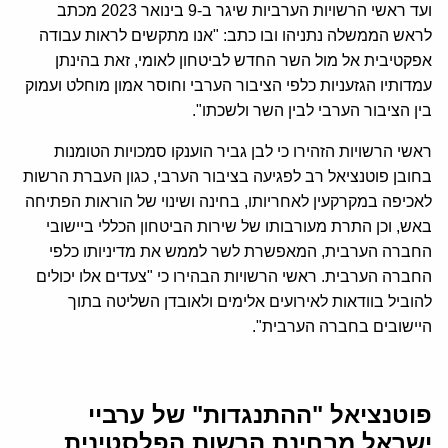
ועד ראשי הרשויות הערביות שיגר ב-9 בינואר 2023 מכתב
לראש הממשלה נתניהו ובו כתב: "אנו מתקשים לראות עבודה
אפקטיבית אל מול השר החדש לביטחון לאומי, זאת בהינתן
עמדותיו הגזעניות כלפי הציבור הערבי וחוסר אמון מוחלט ועמוק
בין הציבור הערבי לבין השר ולשכתו".‏
ראשי הרשויות הזהירו כי לבן גביר הוענקו סמכויות הטומנות
בחובן פוטנציאל רב לפגיעה בציבור הערבי, כגון העברת הרשות
לאכיפה במקרקעין לאחריותו, בחינה ושינוי של הוראות הפתיחה
באש, וכן התרת מעורבותו של שירות הביטחון הכללי ביישובי
החברה הערבית, המאפשרת לשר לממש את מדיניותו כלפי
החברה הערבית. ראשי הרשויות הבהירו כי "צעדים אלו יכולים
להוביל בוודאות לאירועים אלימים ולאובדן השליטה בתוך
היישובים בחברה הערבית".
פוטנציאל "ההתנגדות" של ערביי
ישראל מבחינת הרשות הפלסטינית