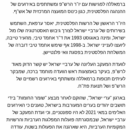
ברמאללה לפגישות עם יו"ר הרש"פ ומשתתפים באירועים של
ההנהגה הפלסטינית, כגון כינוס המועצה המרכזית של אש"ף.
היו"ר הראשון של הרשות הפלסטינית, יאסר ערפאת, השתמש
בשירותים של ערביי ישראל לצורך גיבוש האסטרטגיה שלו מול
ישראל, ומינה באוגוסט 1993 את ד"ר אחמד טיבי, מהעיר טייבה,
ליועצו לענייני ישראל. ב-1998 אף שימש אחמד טיבי דוברה של
המשלחת הפלסטינית בפסגת וואי פלנטיישן.
לוועדת המעקב העליונה של ערביי ישראל יש קשר הדוק מאוד
לרש"פ, בעיקר באמצעות ראש הוועדה מוחמד ברכה, שמבקר
לעיתים תכופות ברמאללה ומשתתף באירועים רשמיים של
הרש"פ ושל תנועת פת"ח.
בארגון "ערי ישראל", שהוקם לאחר מבצע "שומר החומות" בידי
תושבים יהודים בערים המעורבות בישראל, טוענים כי האירועים
האלימים במאי 2021 לא היו ספונטניים, וכי ועדת המעקב של
ערביי ישראל, שבמסגרתה פועלות המפלגות הערביות והרשויות
המקומיות הערביות, היא שארגנה את הפעולות בשטח, עודדה