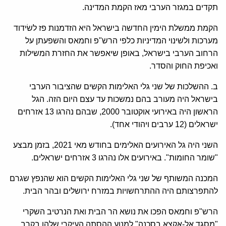
תקדים במגזר הערבי מאז הקמת המדינה.
הקמת ממשלת הימין החדשה בישראל היא הזדמנות פז לשׂידוד
מערכות ולשינוי המדיניות כלפי הרש"פ וחמאס והשפעתן על
הרחוב הערבי בישראל, באופן שיאפשר את החזרת המשילות
ואכיפת החוק והסדר.
ב. ההשלכות של שני גלי האלימות הקשים שהציבור הערבי
בישראל היה מעורב בהם נמשכות עד עצם היום הזה. הגל
הראשון היה באירועי אוקטובר 2000, שבהם נהרגו 13 אזרחים
ישראלים (12 ערבים ויהודי אחד).
השני היה גל האירועים האלימים בחודש מאי 2021, בזמן מבצע
"שומר החומות". באירועים אלו נהרגו 3 אזרחים ישראלים.
המכנה המשותף של שני גלי האלימות הקשים הוא שהנפץ שגרם
להתפרצותם היה ההתרחשויות במזרח ירושלים ובהר הבית.
הרש"פ וחמאס הפכו את נושא הר הבית ואת הנרטיב השקרי
"מסגד אל-אקצא בסכנה" למנוע ההסתה העיקרי שלהן בקרב