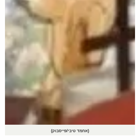
(אחמד טיבי/פייסבוק)