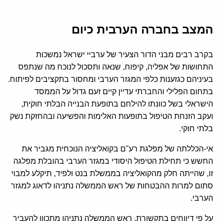
המצב בחברה הערבית כיום
בקרב רבים מבני הדור הצעיר של ערביי ישראל נמשכות
התחושות של אפליה, קיפוח, שנאה ותסכול לנוכח מה שנתפס
בעיניהם כגזענות כלפי המגזר הערבי ומחסור בתקציבים לפיתוח.
בתחום הפלילי והחברתי עדיין קיים זעם גדול על הממסד
הישראלי בשל כוונתו להילחם בתופעת הבנייה הבלתי חוקית,
ועקב הזנחת הטיפול בתופעות האלימות והפשיעה ובהחזקת נשק
בלתי חוקי.
אי-הכללתה של מפלגת רע"ם בקואליציה הנוכחית מגביר את
החשש כי תחילת הטיפול היסודי במגזר הערבי בהובלת מפלגה
זו, שהייתה חלק מהקואליציה בממשלת בנט ולפיד, תיקלע למבוי
סתום למרות ההבטחות של ראש הממשלה נתניהו לדאוג למגזר
הערבי.
על פי דיווחים בתקשורת, ראש הממשלה נתניהו מתכוון להעביר