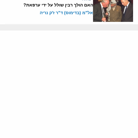
האם הוּלך רבין שולל על ידי ערפאת?
אל"מ (בדימוס) ד"ר ז'ק נריה
15 אוגוסט, 2023
ישראל
הפלסטינים מעולם לא התכוונו לעשות שלום
עם ישראל
פינחס ענברי
15 אוגוסט, 2023
ישראל
תרומתה של ישראל לכישלון הסכמי אוסלו
סא"ל (במיל') עו"ד מוריס הירש
14 אוגוסט, 2023
פלסטינים
השחיתות ברשות הפלסטינית והשפעתה על