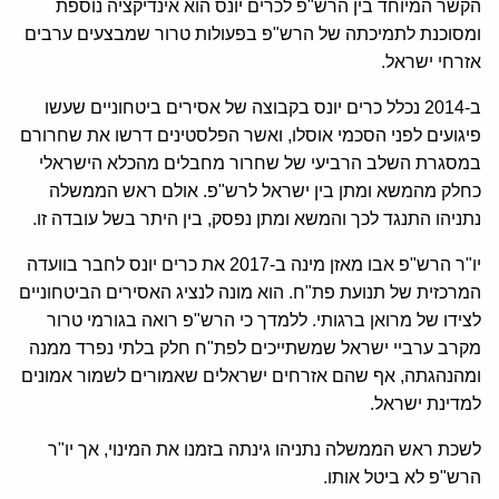
הקשר המיוחד בין הרש"פ לכרים יונס הוא אינדיקציה נוספת
ומסוכנת לתמיכתה של הרש"פ בפעולות טרור שמבצעים ערבים
אזרחי ישראל.
ב-2014 נכלל כרים יונס בקבוצה של אסירים ביטחוניים שעשו
פיגועים לפני הסכמי אוסלו, ואשר הפלסטינים דרשו את שחרורם
במסגרת השלב הרביעי של שחרור מחבלים מהכלא הישראלי
כחלק מהמשא ומתן בין ישראל לרש"פ. אולם ראש הממשלה
נתניהו התנגד לכך והמשא ומתן נפסק, בין היתר בשל עובדה זו.
יו"ר הרש"פ אבו מאזן מינה ב-2017 את כרים יונס לחבר בוועדה
המרכזית של תנועת פת"ח. הוא מונה לנציג האסירים הביטחוניים
לצידו של מרואן ברגותי. ללמדך כי הרש"פ רואה בגורמי טרור
מקרב ערביי ישראל שמשתייכים לפת"ח חלק בלתי נפרד ממנה
ומהנהגתה, אף שהם אזרחים ישראלים שאמורים לשמור אמונים
למדינת ישראל.
לשכת ראש הממשלה נתניהו גינתה בזמנו את המינוי, אך יו"ר
הרש"פ לא ביטל אותו.