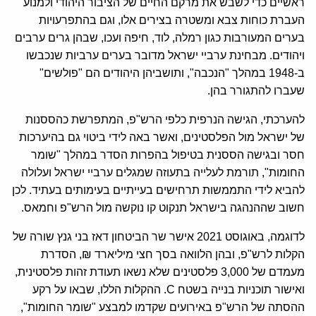
ראשיים כדי לשבש את מרקם החיים של הציבור היהודי ולמנוע
העברת כוחות צבא ומשטרה בצירים אלו, וגם בהתפרעויות
בערים המעורבות כגון רמלה, לוד, חיפה ועכו, שבהן גרים ערבים
ויהודים. מבחינת ערביי ישראל מדובר בערים ערביות שנכבשו
ב-1948 במהלך "הנכבה", ותושביהן היהודים הם "פולשים"
שעברו להתגורר בהן.
להערכתי, הגישה הנרפית כלפי הרש"פ, המתפרשת כהססנות
של ישראל מול הפלסטינים, ואשר באה לידי ביטוי גם בהיערכות
חסר ובגישה הססנית בטיפול בהפרות הסדר במהלך "שומר
החומות", תורמת לעלייה בתעוזה שמגלים ערביי ישראל ועלולה
להביא לידי התממשות תרחישים בעייתיים בעימותים בעתיד. לכן
חשוב שההנהגה בישראל תנקוט קו נוקשה מול הרש"פ וחמאס.
לדוגמה, באוגוסט 2021 אישר שר הביטחון דאז בני גנץ שורה של
הקלות לרש"פ, ובהן הלוואה בסך חצי מיליארד ₪, הסדרת
מעמדם של 3,000 פלסטינים שלא נשאו תעודת זהות פלסטינית,
ואישור תוכניות בנייה בשטח C. ההקלות הללו, שבאו על רקע
ההסתה של הרש"פ באירועים שקדמו למבצע "שומר החומות",