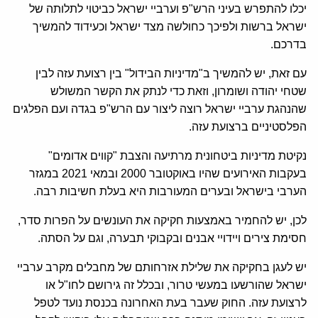
יכלו להתפרש בעיני הרש"פ וערביי ישראל כביטוי לתלותה של
ישראל ברשות ולפיכך כחולשה מצד ישראל וכעידוד להמשיך
בדרכם.
עם זאת, יש להמשיך ב"מדיניות הבידול" בין רצועת עזה לבין
שטחי יהודה ושומרון, וזאת כדי לנתק את הקשר המשולש
שהנהגת ערביי ישראל רוצה ליצור עם הרש"פ בגדה ועם הפלגים
הפלסטיניים ברצועת עזה.
נקיטת מדיניות ביטחונית מרתיעה והצבת "קווים אדומים"
בעקבות האירועים שהיו באוקטובר 2000 ובמאי 2021 במגזר
הערבי בישראל ובערים המעורבות היא בעלת חשיבות רבה.
לכן, יש להחמיר באמצעות חקיקה את העונשים על הפרות סדר,
חסימת צירים ויידויי אבנים ובקבוקי תבערה, וגם על הסתה.
יש לעגן בחקיקה את שלילת אזרחותם של מחבלים מקרב ערביי
ישראל שהורשעו במעשי טרור, ובכלל זה גירושם לחו"ל או
לרצועת עזה. החוק שעבר בעת האחרונה בכנסת נועד לטפל