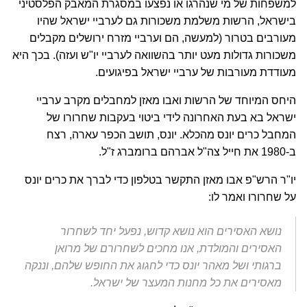
למשפחות של מי שנהרגו או נפצעו במסגרת המאבק הפלסטיני
בישראל, הרשות משלמת משכורות גם לערביי ישראל שהיו
מעורבים בטרור (למעשה, הם וערביי מזרח ירושלים מקבלים
משכורות גדולות מעט יותר בהשוואה לערביי יו"ש ועזה). בכך היא
מעודדת מעורבות של ערביי ישראל בפיגועים.
היחס המיוחד של הרשות ואבו מאזן למחבלים מקרב ערביי
ישראל בא בעת האחרונה לידי ביטוי בעקבות שחרורו של
המחבל כרים יונס מהכלא. יונס, תושב הכפר עארה, רצח
ב-1980 את חייל צה"ל אברהם ברומברג ז"ל.
יו"ר הרש"פ אבו מאזן התקשר בטלפון כדי לברך את כרים יונס
על שחרורו ואמר לו:
נושא האסירים הוא נושא קדוש, נפעל יחד לשחרור
האסירים והמולדת, אנו מחכים לשחרורם של מרואן
ברגותי ושל מאהר יונס כדי לחגוג את החופש שלהם, וננקה
מאסירים את כל מחנות המעצר של ישראל.