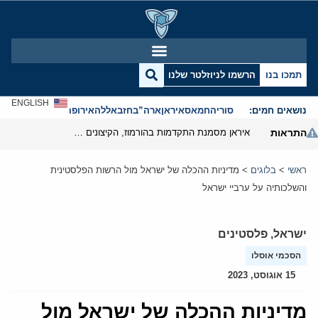
תמכו בנו
הרשמו לניוזלטר שלנו
ENGLISH
נושאים חמים:
סוריה
חמאס
איראן
ארה”ב
חזבאללה
אירופה
אנטישמיות
התראות
איראן מסמנת התקדמות בהורמוז, הקיצונים מנסים לבלום
ראשי
>
בלוגים
>
מדיניות ההכלה של ישראל מול הרשות הפלסטינית
והשלכותיה על ערביי ישראל
ישראל
,
פלסטינים
הסכמי אוסלו
15 אוגוסט, 2023
מדיניות ההכלה של ישראל מול