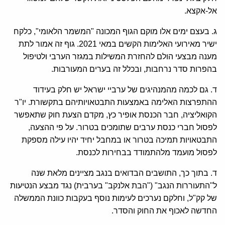
אל-אקצא.
ג. בעצם ימים אלו מוקם הגוף המכונה "המשמר הלאומי", כלקח
ישיר מאירועי האלימות הקשים במאי 2021. גוף זה אמור לתת
מענה מבצעי הולם להחזרת המשילות במגזר הערבי ולטיפול
בהפרות סדר נרחבות, ובכלל זה בערים המעורבות.
ד. גם לכמה מהמנהיגים של ערביי ישראל יש חלק בעידוד
ההתפרצות האלימה באמצעות התבטאויותיהם בתקשורת. יו"ר
הקואליציה, חבר הכנסת אופיר כץ, מקדם הצעת חוק שתאפשר
לפסול חברי כנסת ערבים שתומכים בטרור. על פי ההצעה,
התבטאויות תמיכה בטרור או במחבל יחיד יהיו עילה מספקת
לפסול מועמד מלהתמודד בבחירות לכנסת.
ד. בתוך כך, התושבים הבדואים בנגב מציינים מלאת שנה
ל"התעוררות הנגב" ("הבת אלנקב" בערבית) נגד מבצע הנטיעות
של קק"ל, וחלקם נערכים לעימות נוסף בעקבות כוונת הממשלה
החדשה לאכוף את החוק והסדר.