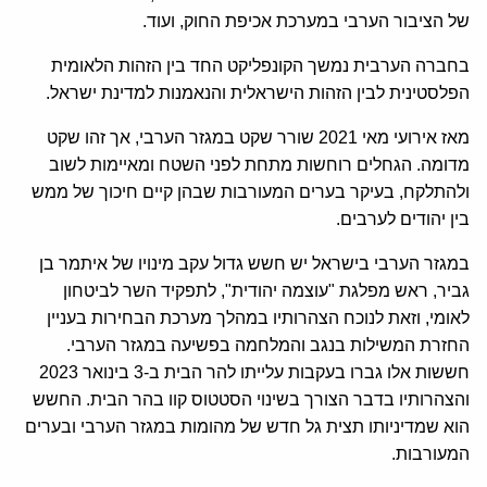
של הציבור הערבי במערכת אכיפת החוק, ועוד.
בחברה הערבית נמשך הקונפליקט החד בין הזהות הלאומית
הפלסטינית לבין הזהות הישראלית והנאמנות למדינת ישראל.
מאז אירועי מאי 2021 שורר שקט במגזר הערבי, אך זהו שקט
מדומה. הגחלים רוחשות מתחת לפני השטח ומאיימות לשוב
ולהתלקח, בעיקר בערים המעורבות שבהן קיים חיכוך של ממש
בין יהודים לערבים.
במגזר הערבי בישראל יש חשש גדול עקב מינויו של איתמר בן
גביר, ראש מפלגת "עוצמה יהודית", לתפקיד השר לביטחון
לאומי, וזאת לנוכח הצהרותיו במהלך מערכת הבחירות בעניין
החזרת המשילות בנגב והמלחמה בפשיעה במגזר הערבי.
חששות אלו גברו בעקבות עלייתו להר הבית ב-3 בינואר 2023
והצהרותיו בדבר הצורך בשינוי הסטטוס קוו בהר הבית. החשש
הוא שמדיניותו תצית גל חדש של מהומות במגזר הערבי ובערים
המעורבות.