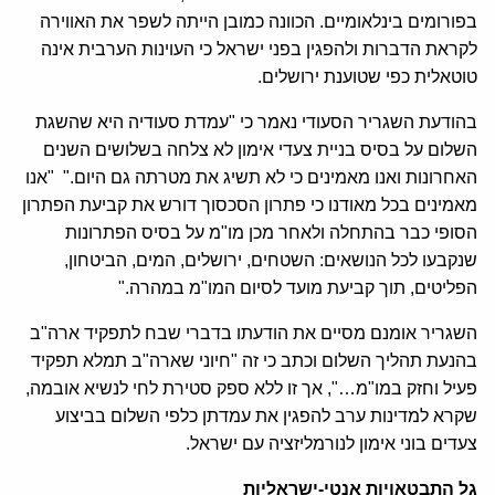
בפורומים בינלאומיים. הכוונה כמובן הייתה לשפר את האווירה
לקראת הדברות ולהפגין בפני ישראל כי העוינות הערבית אינה
טוטאלית כפי שטוענת ירושלים.
בהודעת השגריר הסעודי נאמר כי "עמדת סעודיה היא שהשגת
השלום על בסיס בניית צעדי אימון לא צלחה בשלושים השנים
האחרונות ואנו מאמינים כי לא תשיג את מטרתה גם היום." "אנו
מאמינים בכל מאודנו כי פתרון הסכסוך דורש את קביעת הפתרון
הסופי כבר בהתחלה ולאחר מכן מו"מ על בסיס הפתרונות
שנקבעו לכל הנושאים: השטחים, ירושלים, המים, הביטחון,
הפליטים, תוך קביעת מועד לסיום המו"מ במהרה."
השגריר אומנם מסיים את הודעתו בדברי שבח לתפקיד ארה"ב
בהנעת תהליך השלום וכתב כי זה "חיוני שארה"ב תמלא תפקיד
פעיל וחזק במו"מ…", אך זו ללא ספק סטירת לחי לנשיא אובמה,
שקרא למדינות ערב להפגין את עמדתן כלפי השלום בביצוע
צעדים בוני אימון לנורמליזציה עם ישראל.
גל התבטאויות אנטי-ישראליות