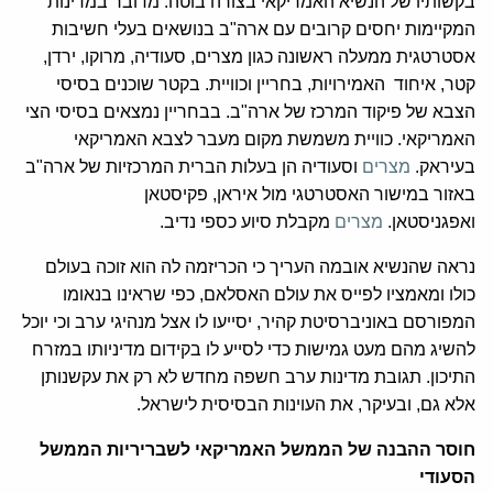
בקשותיו של הנשיא האמריקאי בצורה בוטה. מדובר במדינות
המקיימות יחסים קרובים עם ארה"ב בנושאים בעלי חשיבות
אסטרטגית ממעלה ראשונה כגון מצרים, סעודיה, מרוקו, ירדן,
קטר, איחוד האמירויות, בחריין וכוויית. בקטר שוכנים בסיסי
הצבא של פיקוד המרכז של ארה"ב. בבחריין נמצאים בסיסי הצי
האמריקאי. כוויית משמשת מקום מעבר לצבא האמריקאי
בעיראק.
מצרים
וסעודיה הן בעלות הברית המרכזיות של ארה"ב
באזור במישור האסטרטגי מול איראן, פקיסטאן
ואפגניסטאן.
מצרים
מקבלת סיוע כספי נדיב.
נראה שהנשיא אובמה העריך כי הכריזמה לה הוא זוכה בעולם
כולו ומאמציו לפייס את עולם האסלאם, כפי שראינו בנאומו
המפורסם באוניברסיטת קהיר, יסייעו לו אצל מנהיגי ערב וכי יוכל
להשיג מהם מעט גמישות כדי לסייע לו בקידום מדיניותו במזרח
התיכון. תגובת מדינות ערב חשפה מחדש לא רק את עקשנותן
אלא גם, ובעיקר, את העוינות הבסיסית לישראל.
חוסר ההבנה של הממשל האמריקאי לשבריריות הממשל
הסעודי