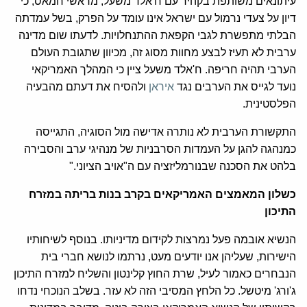
עיתונאים משותפת בקהיר עם ח'אלד משעל, מראשי חמאס, כי
דיון על צעדי נרמול עם ישראל אינו עומד על הפרק, בשל עמדתה
הבלתי מתפשרת לגבי הקפאת ההתנחלויות. לדעתו שום מדינה
ערבית לא תעיז לבצע מחוות מסוג זה, מכיוון שתגובת העולם
הערבי תהיה חריפה. ח'אלד משעל ציין כי המהלך האמריקאי
נועד לגייס את הערבים נגד
איראן
ולהסיח את דעתם מהבעיה
הפלסטינית.
התקשורת הערבית לא נותרה אדישה מול הסוגיה, התגייסה
כמנהגה להגן על העמדות הסרבניות של מנהיגי ערב והסבירה
בלהט את הסכנה שבנורמליזציה עם ה"אויב הציוני."
כשלון המאמצים האמריקאים בקרב בנות בריתה במזרח
התיכון
הנשיא אובמה פעל נמרצות לקידום מדיניותו. בנוסף לשיחותיו
הישירות, שעליהן אנו יודעים מעט, נרתמו לנושא חברי בית
הנבחרים כאמור לעיל, שרת החוץ קלינטון והשליח למזרח התיכון
ג'ורג' מיטשל. כל הלחץ המסיבי הזה לא עזר. בשלב הנוכחי נדחו