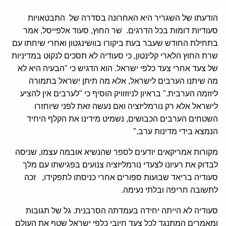
הודעתו של השגריר היא האחרונה בסדרה של התבטאויות
סעודיות דומות בכל הדרגים. שר החוץ, סעוד אלפייסל, אמר
בתחילת החודש שעבר בעת ביקורו בוושינגטון ואחרי שיחתו עם
שרת החוץ הלארי קלינטון, כי סעודיה לא תסכים לנקוט במדיניות
של צעד אחרי צעד כלפי ישראל. הוא הדגיש כי "הבעיה היא לא
מה שיתנו הערבים לישראל, אלא מה תיתן ישראל בתמורה
ליוזמה הערבית." בראיון לניוזוויק הוסיף כי "לערבים אין להציע
לישראל אלא רק נורמליזציה ואם נעשה זאת לפני שיוחזרו
השטחים הערבים הכבושים, נשמיט מידינו את הקלף היחיד
הנמצא בידי מדינות ערב."
מקורות אמריקאים יודעים לספר שהנשיא אובמה עצמו, שניסה
לבדוק את רעיונו לצעדי נורמליזציה צנועים בפגישתו עם מלך
סעודיה בריאד שבועות ספורים אחרי כניסתו לתפקידו, זכה
לתשובה חריפה ובלתי נעימה.
סעודיה לא הייתה יחידה בעמדתה הסרבנית. גל של תגובות
ומאמרים המתנגד לכל צעד חיובי כלפי ישראל שטף את העולם