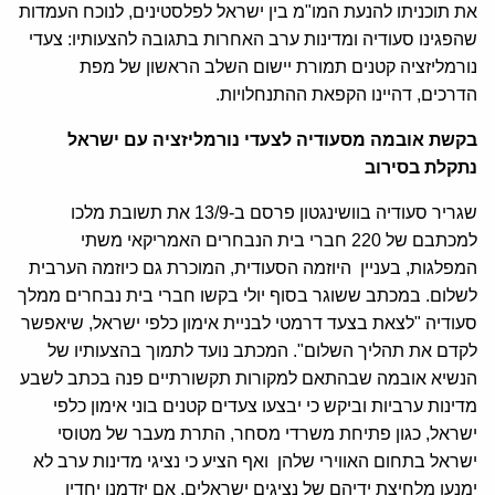
את תוכניתו להנעת המו"מ בין ישראל לפלסטינים, לנוכח העמדות
שהפגינו סעודיה ומדינות ערב האחרות בתגובה להצעותיו: צעדי
נורמליזציה קטנים תמורת יישום השלב הראשון של מפת
הדרכים, דהיינו הקפאת ההתנחלויות.
בקשת אובמה מסעודיה לצעדי נורמליזציה עם ישראל
נתקלת בסירוב
שגריר סעודיה בוושינגטון פרסם ב-13/9 את תשובת מלכו
למכתבם של 220 חברי בית הנבחרים האמריקאי משתי
המפלגות, בעניין היוזמה הסעודית, המוכרת גם כיוזמה הערבית
לשלום. במכתב ששוגר בסוף יולי בקשו חברי בית נבחרים ממלך
סעודיה "לצאת בצעד דרמטי לבניית אימון כלפי ישראל, שיאפשר
לקדם את תהליך השלום". המכתב נועד לתמוך בהצעותיו של
הנשיא אובמה שבהתאם למקורות תקשורתיים פנה בכתב לשבע
מדינות ערביות וביקש כי יבצעו צעדים קטנים בוני אימון כלפי
ישראל, כגון פתיחת משרדי מסחר, התרת מעבר של מטוסי
ישראל בתחום האווירי שלהן ואף הציע כי נציגי מדינות ערב לא
ימנעו מלחיצת ידיהם של נציגים ישראלים, אם יזדמנו יחדיו