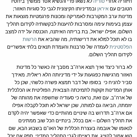
חיזוריה אחרי
סוריה
לא נשאו פרי והנשיא אסד ממשיך ביחסיו
הטובים עם
איראן
ובמדיניותו הקיצונית לגבי כל סוגיות האזור;
מדינות ערב המקורבות לאמריקה ומכונות פרגמטיות מוצאות את
עצמן בעימות עימה ומסרבות להיענות לבקשותיה לקידום תהליך
השלום. אפילו ישראל, בת בריתה האיתנה, הוכנסה על ידה למצב
בו לא תוכל למלא את דרישותיה, מה שהביא את
הרשות
הפלסטינית
לעמדה של סרבנות והעמדת תנאים בלתי אפשריים
לקידום תהליך השלום.
לא ברור כיצד ואיך תצא ארה"ב מסבך זה כאשר כל מדינות
האזור מרגישות כפגועות על ידי מדיניותה הלא ריאלית. מאידך
סביר להניח כי בסופו של דבר תמצא פשרה כלשהי, שכן כל
אותן המדינות זקוקות לתמיכתה הצבאית, הפוליטית או הכלכלית
של ארה"ב. עם זאת, נראה כי סעודיה שחשפה את מהותה של
יוזמתה, הביאה גם למותה, שכן ישראל לא תוכל לקבלה אפילו
אם ארה"ב תדרוש בה שינויים מהותיים כדי שאפשר יהיה לקדם
את תהליך השלום – אם בכלל. בינתיים הכל שוב ממתינים
לנאומו של אובמה בעצרת הכללית של האו"ם בשבוע הבא, שם
הוא אמור להציג את ראייתו לגבי התהליך המדיני. ספק אם יוכל