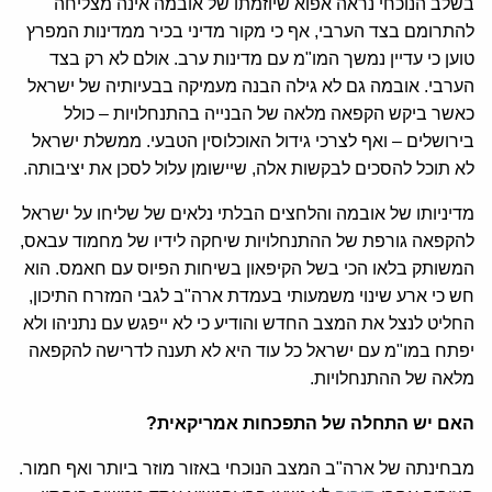
בשלב הנוכחי נראה אפוא שיוזמתו של אובמה אינה מצליחה
להתרומם בצד הערבי, אף כי מקור מדיני בכיר ממדינות המפרץ
טוען כי עדיין נמשך המו"מ עם מדינות ערב. אולם לא רק בצד
הערבי. אובמה גם לא גילה הבנה מעמיקה בבעיותיה של ישראל
כאשר ביקש הקפאה מלאה של הבנייה בהתנחלויות – כולל
בירושלים – ואף לצרכי גידול האוכלוסין הטבעי. ממשלת ישראל
לא תוכל להסכים לבקשות אלה, שיישומן עלול לסכן את יציבותה.
מדיניותו של אובמה והלחצים הבלתי נלאים של שליחו על ישראל
להקפאה גורפת של ההתנחלויות שיחקה לידיו של מחמוד עבאס,
המשותק בלאו הכי בשל הקיפאון בשיחות הפיוס עם חאמס. הוא
חש כי ארע שינוי משמעותי בעמדת ארה"ב לגבי המזרח התיכון,
החליט לנצל את המצב החדש והודיע כי לא ייפגש עם נתניהו ולא
יפתח במו"מ עם ישראל כל עוד היא לא תענה לדרישה להקפאה
מלאה של ההתנחלויות.
האם יש התחלה של התפכחות אמריקאית?
מבחינתה של ארה"ב המצב הנוכחי באזור מוזר ביותר ואף חמור.