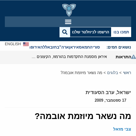
תמכו בנו
הרשמו לניוזלטר שלנו
ENGLISH
נושאים חמים:
סוריה
חמאס
איראן
ארה”ב
חזבאללה
אירופה
אנטישמיות
התראות
איראן מסמנת התקדמות בהורמוז, הקיצונים מנסים לבלום
ראשי
>
בלוגים
>
מה נשאר מיוזמת אובמה?
ישראל
,
ערב הסעודית
17 ספטמבר, 2009
מה נשאר מיוזמת אובמה?
צבי מזאל