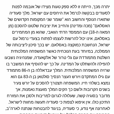
יתרה מכך, הייתה זו ללא ספק טעות מצידו של אובמה לפנות
לסעודים בבקשה לנרמל את היחסים עם ישראל. מלך סעודיה
שתוארו הנוסף והחשוב הוא "שומר שני המקומות הקדושים של
האסלאם" (מכה ומדינה) והחייב את יציבות שלטונו להסכם (מן
המאה ה-18) עם הממסד הדתי הוואבי, שהוא מן המחמירים
באסלאם, אינו יכול להרשות לעצמו לפתוח בצעדי נרמול עם
ישראל, הנחשבת כמוקצה באסלאם. יש בכך סיכון ליציבותה של
הממלכה, במיוחד בעת הנוכחית כאשר המשפחה המלכותית
השלטת מתמודדת עם גלי טרור של אלקאעדה, שמנהיגיה נשבעו
להפילה ולהשתלט על המדינה. על כך יש להוסיף את המשבר בו
שרויה המשפחה המלכותית. המלך עבדאללה בן ה-86 מתמודד
עם גילו המתקדם ויורש העצר הנסיך סולטאן בן ה-83 גם הוא
נמצא בשלהי חייו. המשפחה תצטרך להסכים על יורש צעיר
בשנים הקרובות ולשם כך הקים המלך מועצת נאמנות, אך
מדובר בסוגיה קשה, שעלולה לגרום למריבות ולסכן את המזרח
התיכון כולו. אין איפוא לצפות כי סעודיה תעשה מחוות לישראל.
לאחרונה אף נודע, כי סעודיה, בניגוד להבטחות שנתנה לארה"ב,