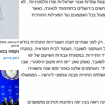
גת עמדות אנטי ישראליות ופרו פלסטיניות , לא
שים בירושלים ב'תמימות' לכאורה, כאשר
עול בכל האמצעים נגד הפעילות התורכית
. רק לפני שנתיים חנכה השגרירות התורכית בת"א
5 אוגוסט, 2026
איראן
ל העותמני לשעבר, הצמוד לבית הסראיה. במקרה
נקמה בכות
ד התיירות, במסגרת עבודות השיקום של יפו
דסק איראן
עבר, נאמק טאן: "יפו היא מקום היסטורי, שבו
נותרו אתרים מהתרבות העותמנית ומדתות ותרבויות אחרות". העותמנים שלטו באזור 400 שנה והשאירו
שלתה החזירה מבנה עותמני ליורשיו – הממשלה
ה רואה בעין יפה ניסיונות תורכים מתמשכים