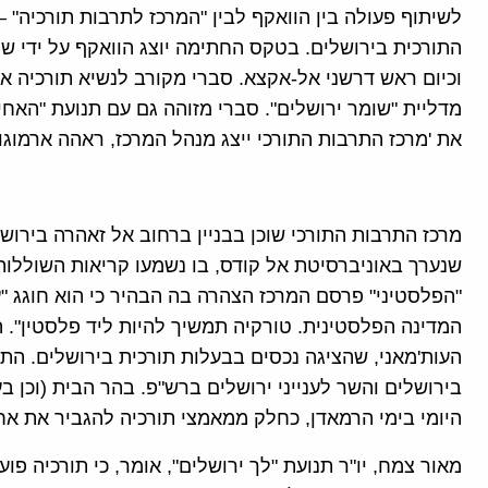
לשיתוף פעולה בין הוואקף לבין "המרכז לתרבות תורכיה" 
התורכית בירושלים. בטקס החתימה יוצג הוואקף על ידי ש
וכיום ראש דרשני אל-אקצא. סברי מקורב לנשיא תורכיה ארד
מדליית "שומר ירושלים". סברי מזוהה גם עם תנועת "הא
את 'מרכז התרבות התורכי ייצג מנהל המרכז, ראהה ארמוגומ
מרכז התרבות התורכי שוכן בבניין ברחוב אל זאהרה בירו
שנערך באוניברסיטת אל קודס, בו נשמעו קריאות השוללות
המדינה הפלסטינית. טורקיה תמשיך להיות ליד פלסטין". 
העות'מאני, שהציגה נכסים בבעלות תורכית בירושלים. התע
בירושלים והשר לענייני ירושלים ברש"פ. בהר הבית (וכן בע
היומי בימי הרמאדן, כחלק ממאמצי תורכיה להגביר את אח
מאור צמח, יו"ר תנועת "לך ירושלים", אומר, כי תורכיה פ