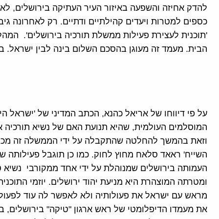
להדק אחיזה והשפעה באיזור העיר העתיקה בירושלים, לא
כספים למטרות ויעדים קהילתיים ודתיים. רק לאחרונה גי
'תוכנית לעצירת פעילות ממשלת תורכיה בירושלים'. המהלך
הבית. מעמד זה מעוגן בהסכם השלום בינה לבין ישראל. בק
על פי דיווחו של אריאל כהנא, הכתב המדיני של 'ישראל הי
המוסלמים העולמית, שהיא תנועת האם של נשיא תורכיה א
וזאת בהמשך להחלטה שהתקבלה על ידי הממשלה זה מכב
השייח' ראאד סלאח מחוץ לחוק. כמו כן תוגבל פעילותה ש
ומטרתה המוצהרת היא מניעת יהוד ירושלים. יוזמי התוכנ
מראש עם ישראל את פעולותיה ולא לאפשר לה עוד לפעול ב
את מעמדו הדיפלומטי של ראש ארגון "טיקה" בירושלים, ב