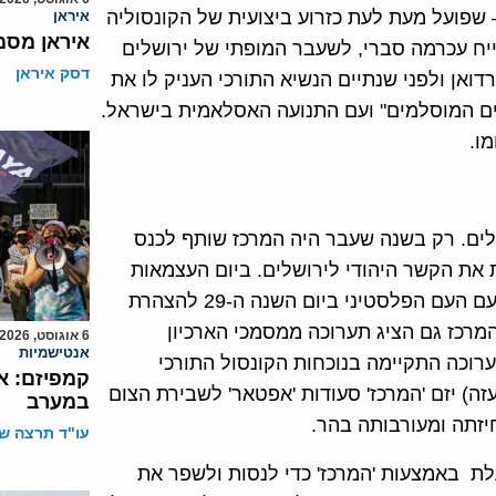
– שפועל מעת לעת כזרוע ביצועית של הקונסוליה
איראן
איראן מסמ
ייח עכרמה סברי, לשעבר המופתי של ירושלים
דסק איראן
ואן ולפני שנתיים הנשיא התורכי העניק לו את
חים המוסלמים" ועם התנועה האסלאמית בישראל.
ו.
שלים. רק בשנה שעבר היה המרכז שותף לכנס
 את הקשר היהודי לירושלים. ביום העצמאות
"הפלסטיני" פרסם המרכז הצהרה בה הבהיר כי הוא חוגג "עם העם הפלסטיני ביום השנה ה-29 להצהרת
המרכז גם הציג תערוכה ממסמכי הארכיון
6 אוגוסט, 2026
אנטישמיות
רוכה התקיימה בנוכחות הקונסול התורכי
קמפיזם: א
זה) יזם 'המרכז' סעודות 'אפטאר' לשבירת הצום
במערב
יזתה ומעורבותה בהר.
עו"ד תרצה שו
ועלת באמצעות 'המרכז' כדי לנסות ולשפר את