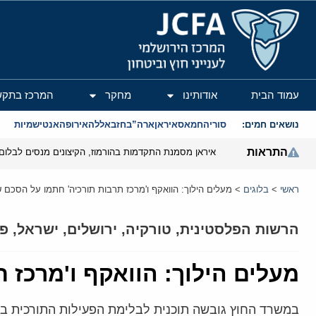
המרכז הירושלמי לענייני חוץ וביטחון
עמוד הבית
אודותינו
מחקר
המרכז בתקש
נושאים חמים:
סוריה
חמאס
איראן
ארה”ב
חזבאללה
אירופה
אנטישמיות
התראות
איראן מסמנת התקדמות בהורמוז, הקיצונים מנסים לבלום
ראשי
>
בלוגים
>
מעלים הילוך: הוואקף ו'מרכז תרבות תורכיה' חתמו על הסכם 
הרשות הפלסטינית
,
טורקיה
,
ירושלים
,
ישראל
,
פל
מעלים הילוך: הוואקף ו'מרכז 
במשרד החוץ גובשה תוכנית לבלימת הפעילות התורכית בירו