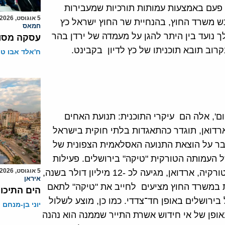
 פעם באמצעות עמותות תורכיות שמעבירות
5 אוגוסט, 2026
בש משרד החוץ, בהנחיית שר החוץ ישראל כץ
חמאס
 נועד בין היתר להגן על מעמדה של ירדן בהר
עסקה מסוכ
רוב תובא תוכניתו של כץ לדיון בקבינט.
ח'אלד אבו ט
ום', אלה הם עיקרי התוכנית: תנועת האחים
רדואן, תוגדר כהתאגדות בלתי חוקית בישראל
ר על הוצאת התנועה האסלאמית הצפונית של
ל העמותה הטורקית "טיקה" בירושלים. פעילות
5 אוגוסט, 2026
העמותה בירושלים שמנוהלת על ידי אחד ממקורבי נשיא טורקיה, ארדואן, מגיעה לכ -12 מיליון דולר בשנה,
איראן
ית במשרד החוץ מציעים לחייב את "טיקה" לתאם
הים התיכון
ירושלים באופן חד־צדדי. כמו כן, מוצע לשלול
יוני בן-מנחם
אופן של אי חידוש אשרת התייר שממנה הוא נהנה