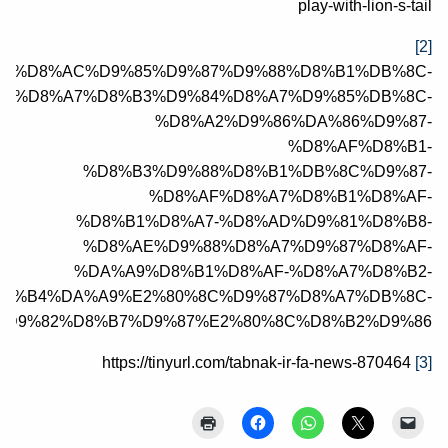
play-with-lion-s-tail
[2]
26000649/%D8%AC%D9%85%D9%87%D9%88%D8%B1%DB%8C-
%D8%A7%D8%B3%D9%84%D8%A7%D9%85%DB%8C-
%D8%A2%D9%86%DA%86%D9%87-
%D8%AF%D8%B1-
%D8%B3%D9%88%D8%B1%DB%8C%D9%87-
%D8%AF%D8%A7%D8%B1%D8%AF-
%D8%B1%D8%A7-%D8%AD%D9%81%D8%B8-
%D8%AE%D9%88%D8%A7%D9%87%D8%AF-
%DA%A9%D8%B1%D8%AF-%D8%A7%D8%B2-
D8%B4%DA%A9%E2%80%8C%D9%87%D8%A7%DB%8C-
%D9%82%D8%B7%D9%87%E2%80%8C%D8%B2%D9%86
https://tinyurl.com/tabnak-ir-fa-news-870464
[3]