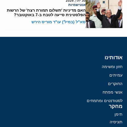
30 יולי, 2026
אנטישמיות
האם מדיניות 'תשלום תמורת רצח' של הרשות
הפלסטינית סייעה לטבח ב-7 באוקטובר?
סא"ל (במיל') עו"ד מוריס הירש
אודותינו
חזון ומשימה
עמיתים
החוקרים
אנשי מפתח
לסטודנטים ומתמחים
מחקר
תימן
תוניסיה