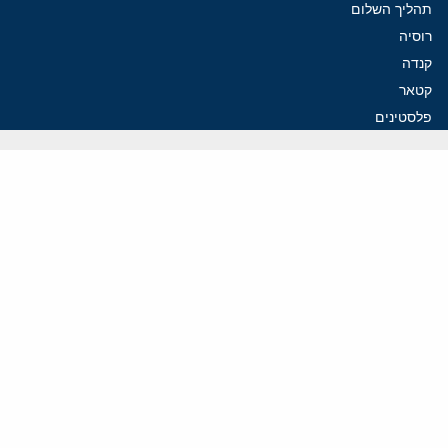
תהליך השלום
רוסיה
קנדה
קטאר
פלסטינים
ערבי ישראל
ערב הסעודית
עיראק
פרסומים אחרונים
נקמה בכותרות, הסכם בחדרים: איראן מתקרבת לפתיחת הורמוז
עסקה מסוכנת: מועצת השלום של טראמפ וחמאס
הים התיכון עשוי להיות החזית הבאה של איראן
פזשכיאן לא מתפטר: הורמוז והגרעין חושפים משטר ללא יציבות
איראן מציבה תנאים לשיחות: הורמוז תחילה, הגרעין רק בהמשך
ווידאו
YouTube
ארכיון שמע