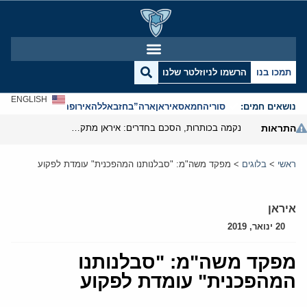
תמכו בנו
הרשמו לניוזלטר שלנו
ENGLISH
נושאים חמים:
סוריה
חמאס
איראן
ארה”ב
חזבאללה
אירופה
אנטישמיות
התראות
נקמה בכותרות, הסכם בחדרים: איראן מתקרבת לפתיחת הורמוז
ראשי
>
בלוגים
>
מפקד משה"מ: "סבלנותנו המהפכנית" עומדת לפקוע
איראן
20 ינואר, 2019
מפקד משה"מ: "סבלנותנו
המהפכנית" עומדת לפקוע