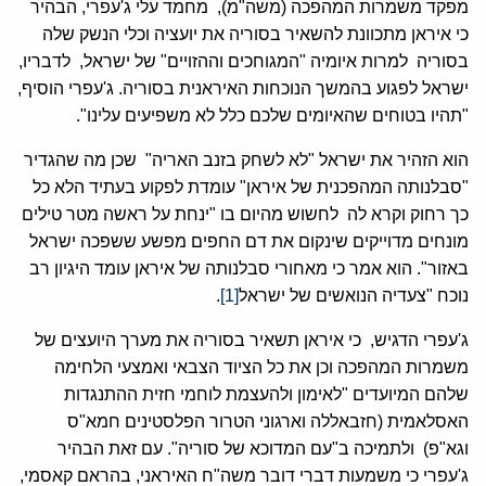
מפקד משמרות המהפכה (משה"מ), מחמד עלי ג'עפרי, הבהיר
כי איראן מתכוונת להשאיר בסוריה את יועציה וכלי הנשק שלה
בסוריה למרות איומיה "המגוחכים וההזויים" של ישראל, לדבריו,
ישראל לפגוע בהמשך הנוכחות האיראנית בסוריה. ג'עפרי הוסיף,
"תהיו בטוחים שהאיומים שלכם כלל לא משפיעים עלינו".
הוא הזהיר את ישראל "לא לשחק בזנב האריה" שכן מה שהגדיר
"סבלנותה המהפכנית של איראן" עומדת לפקוע בעתיד הלא כל
כך רחוק וקרא לה לחשוש מהיום בו "ינחת על ראשה מטר טילים
מונחים מדוייקים שינקום את דם החפים מפשע ששפכה ישראל
באזור". הוא אמר כי מאחורי סבלנותה של איראן עומד היגיון רב
נוכח "צעדיה הנואשים של ישראל
[1]
.
ג'עפרי הדגיש, כי איראן תשאיר בסוריה את מערך היועצים של
משמרות המהפכה וכן את כל הציוד הצבאי ואמצעי הלחימה
שלהם המיועדים "לאימון ולהעצמת לוחמי חזית ההתנגדות
האסלאמית (חזבאללה וארגוני הטרור הפלסטינים חמא"ס
וגא"פ) ולתמיכה ב"עם המדוכא של סוריה". עם זאת הבהיר
ג'עפרי כי משמעות דברי דובר משה"ח האיראני, בהראם קאסמי,