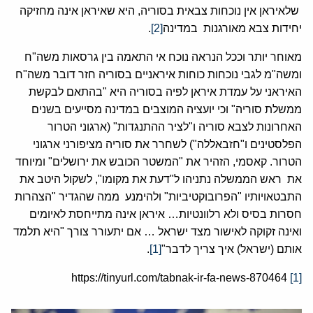
שלאיראן אין נוכחות צבאית בסוריה, היא שאיראן אינה מחזיקה
יחידות צבא מאורגנות במדינה
[2]
.
מאוחר יותר וככל הנראה נוכח אי התאמה בין גרסאות משה"ח
ומשה"מ לגבי נוכחות כוחות איראניים בסוריה חזר דובר משה"ח
האיראני על עמדת איראן לפיה בסוריה היא "בהתאם לבקשת
ממשלת סוריה" וכי יועציה המוצבים במדינה מסייעים בשנים
האחרונות לצבא סוריה ו"לציר ההתנגדות" (ארגוני הטרור
הפלסטינים ו"חזבאללה") לשחרר את סוריה מציפורני ארגוני
הטרור. קאסמי, הזהיר את "המשטר הכובש את ירושלים" ומיוחד
את ראש הממשלה נתניהו ל"דעת את מקומו", לשקול היטב את
התבטאויותיו "הפרובוקטיביות" ולהימנע ממה שהגדיר "הצהרות
חסרות בסיס ולא רלוונטיות… איראן אינה מתייחסת לאיומים
ואינה זקוקה לאישור מצד ישראל … אם יתעורר צורך "היא תלמד
אותם (ישראל) איך צריך לדבר"
[1]
.
https://tinyurl.com/tabnak-ir-fa-news-870464
[1]