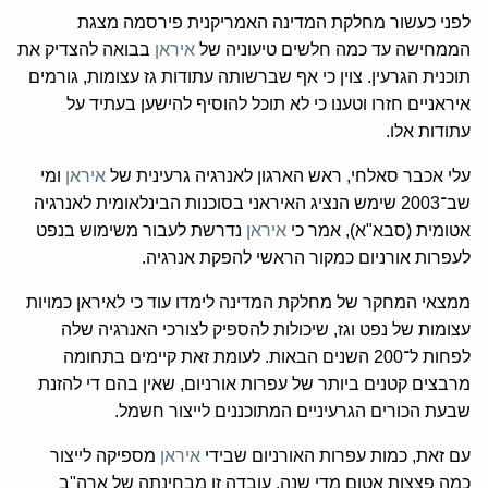
לפני כעשור מחלקת המדינה האמריקנית פירסמה מצגת
הממחישה עד כמה חלשים טיעוניה של
איראן
בבואה להצדיק את
תוכנית הגרעין. צוין כי אף שברשותה עתודות גז עצומות, גורמים
איראניים חזרו וטענו כי לא תוכל להוסיף להישען בעתיד על
עתודות אלו.
עלי אכבר סאלחי, ראש הארגון לאנרגיה גרעינית של
איראן
ומי
שב־2003 שימש הנציג האיראני בסוכנות הבינלאומית לאנרגיה
אטומית (סבא"א), אמר כי
איראן
נדרשת לעבור משימוש בנפט
לעפרות אורניום כמקור הראשי להפקת אנרגיה.
ממצאי המחקר של מחלקת המדינה לימדו עוד כי לאיראן כמויות
עצומות של נפט וגז, שיכולות להספיק לצורכי האנרגיה שלה
לפחות ל־200 השנים הבאות. לעומת זאת קיימים בתחומה
מרבצים קטנים ביותר של עפרות אורניום, שאין בהם די להזנת
שבעת הכורים הגרעיניים המתוכננים לייצור חשמל.
עם זאת, כמות עפרות האורניום שבידי
איראן
מספיקה לייצור
כמה פצצות אטום מדי שנה. עובדה זו מבחינתה של ארה"ב