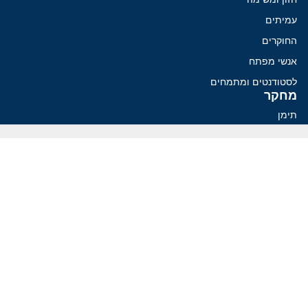
עמיתים
החוקרים
אנשי מפתח
לסטודנטים ומתמחים
מחקר
תימן
תוניסיה
תהליך השלום
רוסיה
קנדה
קטאר
פלסטינים
ערבי ישראל
ערב הסעודית
עיראק
פרסומים אחרונים