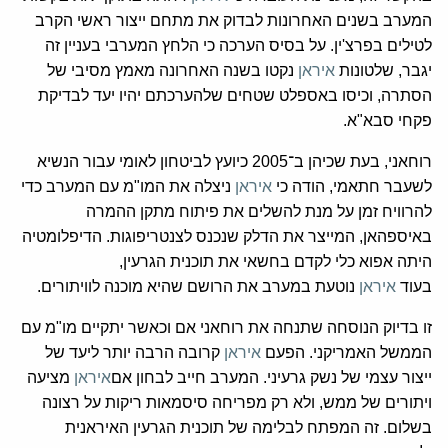
המערב בשנים האחרונות לבדוק את מתחם ייצור ראשי הקרב
לטילים בפרצ'ין. על בסיס הערכה כי הלחץ המערבי בעניין זה
יגבר, שלטונות
איראן
נקטו בשנה האחרונה מאמץ מסיבי של
הסתרה, וכיסו באספלט שטחים שלהערכתם יהיו יעד לבדיקת
פקחי סבא"א.
רוחאני, בעת שכיהן ב־2005 כיועץ לביטחון לאומי עבור הנשיא
לשעבר חתאמי, הודה כי
איראן
ניצלה את המו"מ עם המערב כדי
להרוויח זמן על מנת להשלים את פיתוח מתקן ההמרה
באיספהאן, המייצר את הדלק שנכנס לצנטריפוגות. הדיפלומטיה
היתה אפוא כלי לקדם בחשאי את תוכנית הגרעין,
בעוד
איראן
נוטעת במערב את הרושם שהיא מוכנה לוויתורים.
זו בדיוק הנוסחה שתנחה את רוחאני אם וכאשר יתקיים מו"מ עם
הממשל האמריקני. הפעם
איראן
קרובה הרבה יותר ליעד של
ייצור עצמי של נשק גרעיני. המערב חייב לבחון אם
איראן
מציעה
ויתורים של ממש, ולא רק מפריחה סיסמאות ריקות על רצונה
בשלום. זה המפתח לבלימה של תוכנית הגרעין האיראנית