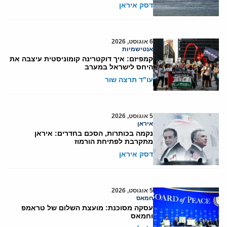
דסק איראן
6 אוגוסט, 2026
אנטישמיות
קמפיזם: איך דוקטרינה קומוניסטית עיצבה את
היחס לישראל במערב
עו"ד תרצה שור
5 אוגוסט, 2026
איראן
נקמה בכותרות, הסכם בחדרים: איראן
מתקרבת לפתיחת הורמוז
דסק איראן
5 אוגוסט, 2026
חמאס
עסקה מסוכנת: מועצת השלום של טראמפ
וחמאס