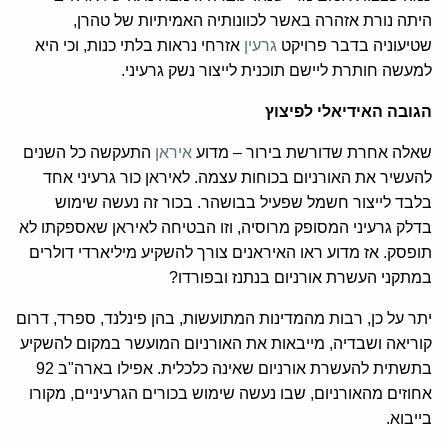
היתה נורת אזהרה באשר לכוונותיה האמיתיות של טהרן,
שטיעוניה בדבר פרויקט
גרעין
אזרחי נראות בלתי כנות, וכי היא
למעשה חותרת ליישם תוכנית לייצור נשק גרעיני.
הגובה האידיאלי לפיצוץ
שאלה אחרת שדורשת בירור – מדוע
איראן
התעקשה כל השנים
להעשיר את האורניום בכוחות עצמה. לאיראן כור גרעיני אחד
בלבד לייצור חשמל שפעיל בבושהר. בכור זה נעשה שימוש
בדלק גרעיני המסופק מרוסיה, וזו הבטיחה לאיראן שאספקתו לא
תופסק. אז מדוע ראו האיראנים צורך להשקיע מיליארדי דולרים
במתקני העשרת אורניום בנתנז ובפורדו?
יתר על כן, רבות מהמדינות המתועשות, בהן פינלנד, ספרד, דרום
קוריאה ושבדיה, מייבאות את האורניום המועשר במקום להשקיע
בתשתית להעשרת אורניום שאינה כלכלית. אפילו בארה"ב 92
אחוזים מהאורניום, שבו נעשה שימוש בכורים הגרעיניים, מקורו
בייבוא.