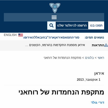
תמכו בנו
הרשמו לניוזלטר שלנו
ENGLISH
נושאים חמים:
סוריה
חמאס
איראן
ארה”ב
חזבאללה
אירופה
אנטישמיות
התראות
איראן מסמנת התקדמות בהורמוז, הקיצונים מנסים לבלום
ראשי
>
בלוגים
>
מתקפת הנחמדות של רוחאני
איראן
1 אוקטובר, 2013
מתקפת הנחמדות של רוחאני
דורי גולד