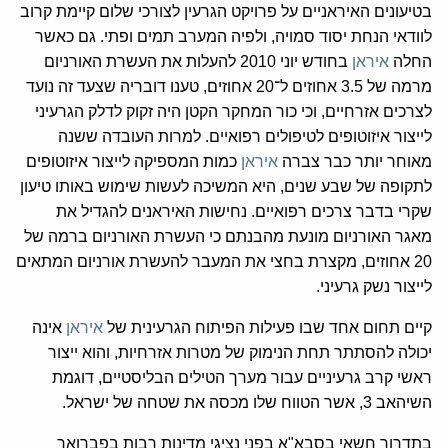
בטיעונים האיראניים על פרויקט הגרעין לצורכי שלום קיימת קרוב
לוודאי הנחת יסוד סמויה, ולפיה המערב תמים ופתי. גם כאשר
החלה
איראן
בחודש יוני 2010 להעלות את העשרת האורניום
מרמה של 3.5 אחוזים ל־20 אחוזים, טענו דובריה שצעד זה נועד
לצרכים אזרחיים, וכי כור המחקר הקטן היה זקוק לדלק הגרעיני
לייצור איזוטופים לטיפולים רפואיים. למרות העובדה ששנה
מאוחר יותר כבר צברה
איראן
כמות המספיקה לייצור איזוטופים
לתקופה של שבע שנים, היא המשיכה לעשות שימוש באותו טיעון
שקרי בדבר צרכים רפואיים. נחישות האיראנים להגדיל את
מאגר האורניום מונעת מהבנתם כי העשרת האורניום ברמה של
20 אחוזים, מקצרת בחצי את המעבר להעשרת אורניום המתאים
לייצור נשק גרעיני.
קיים תחום אחד שבו פעילות הפיתוח הגרעינית של
איראן
אינה
יכולה להסתתר תחת הנימוק של מטרות אזרחיות, והוא ייצור
ראשי קרב גרעיניים עבור מערך הטילים הבליסטיים, דוגמת
השיהאב 3, אשר הטווח שלו מכסה את שטחה של ישראל.
בתדרוך חשאי בסבא"א בפני נציגי מדינות רבות בפברואר