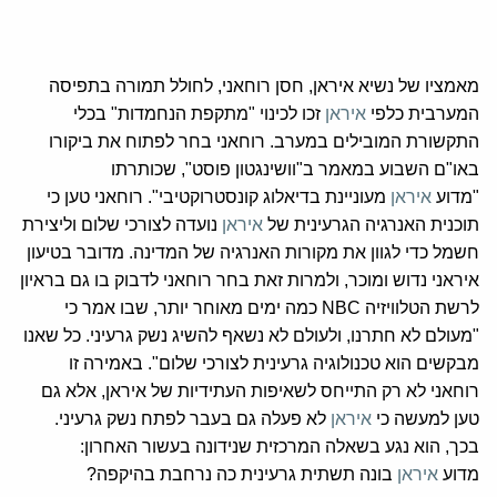
מאמציו של נשיא איראן, חסן רוחאני, לחולל תמורה בתפיסה
המערבית כלפי
איראן
זכו לכינוי "מתקפת הנחמדות" בכלי
התקשורת המובילים במערב. רוחאני בחר לפתוח את ביקורו
באו"ם השבוע במאמר ב"וושינגטון פוסט", שכותרתו
"מדוע
איראן
מעוניינת בדיאלוג קונסטרוקטיבי". רוחאני טען כי
תוכנית האנרגיה הגרעינית של
איראן
נועדה לצורכי שלום וליצירת
חשמל כדי לגוון את מקורות האנרגיה של המדינה. מדובר בטיעון
איראני נדוש ומוכר, ולמרות זאת בחר רוחאני לדבוק בו גם בראיון
לרשת הטלוויזיה NBC כמה ימים מאוחר יותר, שבו אמר כי
"מעולם לא חתרנו, ולעולם לא נשאף להשיג נשק גרעיני. כל שאנו
מבקשים הוא טכנולוגיה גרעינית לצורכי שלום". באמירה זו
רוחאני לא רק התייחס לשאיפות העתידיות של איראן, אלא גם
טען למעשה כי
איראן
לא פעלה גם בעבר לפתח נשק גרעיני.
בכך, הוא נגע בשאלה המרכזית שנידונה בעשור האחרון:
מדוע
איראן
בונה תשתית גרעינית כה נרחבת בהיקפה?