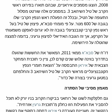
2008, הוצגו מסמכים איראניים, שבהם תוארו בפירוט ראשי
הקרב של טיל השיהאב 3. במסמכים אלה שורטט מסלול
התעופה של הטיל, ובכלל זה הפעלת ראש הנפץ הקרבי שלו
בגובה של 600 מטר. על פי מומחי סבא"א, פיצוץ של טיל בעל
ראש נפץ קרבי קונבנציונלי בגובה זה לא יגרום לאפקט משמעותי
על הקרקע, אך זה הגובה האידיאלי לפיצוץ גרעיני, בדומה לפצצה
שהוטלה על הירושימה.
דו"ח של
סבא"א
ממאי 2011, המאשר את החששות שהועלו
בתדרוך בווינה שלוש שנים קודם לכן, ציין כי תוכנית המחקר
הצבאית של
איראן
התבססה על "הוצאת חומרי הנפץ
הקונבנציונליים מראשי הקרב של טיל השיהאב 3 והחלפתם
במטען גרעיני בצורה של כדור".
מאמץ מסיבי של הסתרה
גם חלקלקות לשונו של רוחאני בביקורו הקרוב בניו יורק לא תוכל
להסביר את הפעילות הזו כחלק מ"תוכנית
גרעין
אזרחית".
בהקשר זה, מעניינת העובדה כי
איראן
דחתה בתוקף את בקשות