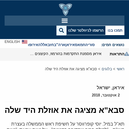
תמכו בנו
הרשמו לניוזלטר שלנו
ENGLISH
נושאים חמים:
סוריה
חמאס
איראן
ארה”ב
חזבאללה
אירופה
אנטישמיות
התראות
איראן מסמנת התקדמות בהורמוז, הקיצונים מנסים לבלום
ראשי
>
בלוגים
>
סבא"א מציגה את אוזלת היד שלה
איראן
,
ישראל
2 אוקטובר, 2018
סבא"א מציגה את אוזלת היד שלה
תא"ל במיל. יוסי קופרווסר על חשיפת ראש הממשלה בעצרת