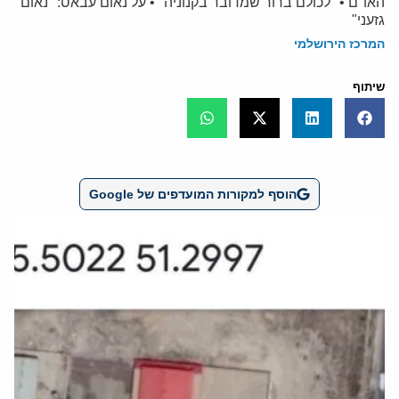
האו"ם • "לכולם ברור שמדובר בקנוניה" • על נאום עבאס: "נאום
גזעני"
המרכז הירושלמי
שיתוף
הוסף למקורות המועדפים של Google