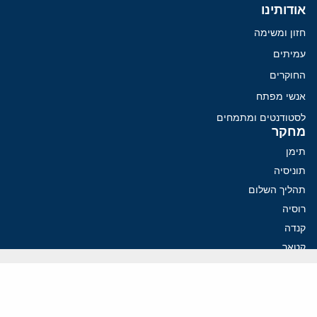
אודותינו
חזון ומשימה
עמיתים
החוקרים
אנשי מפתח
לסטודנטים ומתמחים
מחקר
תימן
תוניסיה
תהליך השלום
רוסיה
קנדה
קטאר
פלסטינים
ערבי ישראל
ערב הסעודית