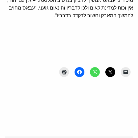
מוכיח כי עבאס ממשיך לדבוק בנרטיב הפלסטיני – אין עם יהודי,
אין זכות למדינת לאום ולכן לדבריו זה נאום גזעני. "עבאס מחויב
להמשך המאבק וחשוב לדקדק בדבריו".