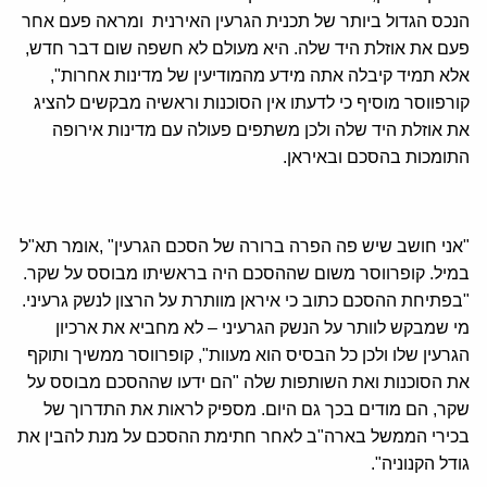
הנכס הגדול ביותר של תכנית הגרעין האירנית ומראה פעם אחר
פעם את אוזלת היד שלה. היא מעולם לא חשפה שום דבר חדש,
אלא תמיד קיבלה אתה מידע מהמודיעין של מדינות אחרות",
קורפווסר מוסיף כי לדעתו אין הסוכנות וראשיה מבקשים להציג
את אוזלת היד שלה ולכן משתפים פעולה עם מדינות אירופה
התומכות בהסכם ובאיראן.
"אני חושב שיש פה הפרה ברורה של הסכם הגרעין" ,אומר תא"ל
במיל. קופרווסר משום שההסכם היה בראשיתו מבוסס על שקר.
"בפתיחת ההסכם כתוב כי איראן מוותרת על הרצון לנשק גרעיני.
מי שמבקש לוותר על הנשק הגרעיני – לא מחביא את ארכיון
הגרעין שלו ולכן כל הבסיס הוא מעוות", קופרווסר ממשיך ותוקף
את הסוכנות ואת השותפות שלה "הם ידעו שההסכם מבוסס על
שקר, הם מודים בכך גם היום. מספיק לראות את התדרוך של
בכירי הממשל בארה"ב לאחר חתימת ההסכם על מנת להבין את
גודל הקנוניה".