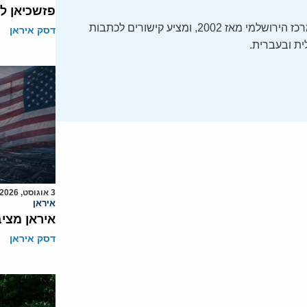
פזשכיאן ל
ה-Daily Alert הידוע – תקציר חדשות ישראל, מופק על ידי המרכז הירושלמי מאז 2002, ומציע קישורים לכתבות
דסק איראן
ת ובעברית.
3 אוגוסט, 2026
איראן
איראן מצי
דסק איראן