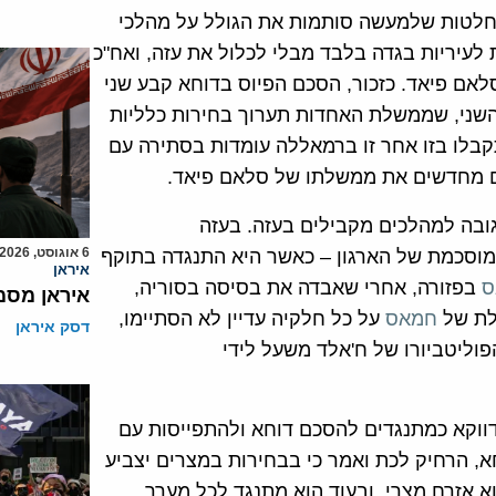
לטות שלמעשה סותמות את הגולל על מהלכי
לעיריות בגדה בלבד מבלי לכלול את עזה, ואח"כ
אם פיאד. כזכור, הסכם הפיוס בדוחא קבע שני
השני, שממשלת האחדות תערוך בחירות כלליות
בלו בזו אחר זו ברמאללה עומדות בסתירה עם
גם מחדשים את ממשלתו של סלאם פיאד.
ובה למהלכים מקבילים בעזה. בעזה
6 אוגוסט, 2026
מוסכמת של הארגון – כאשר היא התנגדה בתוקף
איראן
ס
בפזורה, אחרי שאבדה את בסיסה בסוריה,
איראן מסמ
לת של
חמאס
על כל חלקיה עדיין לא הסתיימו,
דסק איראן
וליטביורו של ח'אלד משעל לידי
 דווקא כמתנגדים להסכם דוחא ולהתפייסות עם
 הרחיק לכת ואמר כי בבחירות במצרים יצביע
 אזרח מצרי, ובעוד הוא מתנגד לכל מערך