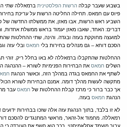
בשבוע שעבר קבלה
הרשות הפלסטינית
ברמאללה שתי הח
פיוס עם חמאס. תחילה החליטה הרשות על עריכת בחירות 
השביע ראש הרשות, אבו מאזן, את ממשלתו החדשה של סל
דברים: האחד, שאבו מאזן יעמוד בראש ממשלת אחדות, ו
למועצה מחוקקת בעזה ובגדה. והינה, שתי ההחלטות שהתק
הסכם דוחא – גם מנהלים בחירות בלי
חמאס
ובלי עזה ו
ההחלטות שהתקבלו ברמאללה לא באו בחלל ריק. זוהי תג
השלים
חמאס
את הבחירות הפנימיות לשורא – ההנהגה ה
לשתף את החמאס בגדה במהלך הזה, וכאשר הנהגת
חמא
מתקשה לעשות מהלך דומה. אמנם הבחירות לשורא הכול
אך כבר ברור כי מרכז קבלת ההחלטות של
חמאס
עבר מהפ
הנהגת
חמאס
בעזה.
לא זו בלבד, בתוך הנהגת עזה אלה שזכו בבחירות ידועים
רמאללה. מחמוד אל-זהאר, מראשי המתנגדים להסכם דוחא,
עבור מועמד אסלאמיסטי. בכך הוא חשף את העובדה כי הוא