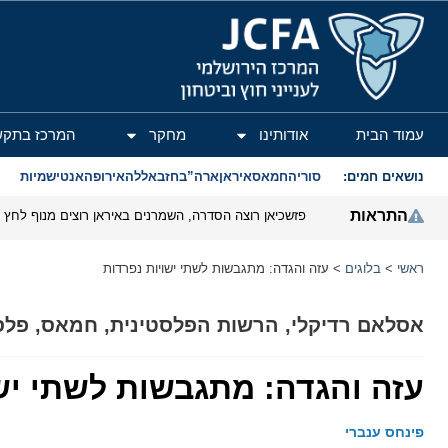
המרכז הירושלמי לענייני חוץ וביטחון
עמוד הבית
אודותינו
מחקר
המרכז בתקש
נושאים חמים:
סוריה
חמאס
איראן
ארה”ב
חזבאללה
אירופה
אנטישמיות
התראות
פזשכיאן רוצה הסדרה, השמרנים באיראן רוצים מנוף לחץ ב
ראשי
>
בלוגים
>
עזה והגדה: מתגבשות לשתי ישויות נפרדות
אסלאם רדיקלי
,
הרשות הפלסטינית
,
חמאס
,
פלס
עזה והגדה: מתגבשות לשתי יש
פינחס ענברי