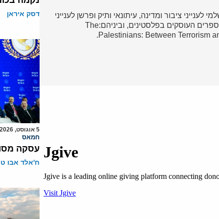
נקמה בכות
דסק איראן
י לענייני ציבור ומדינה, עיתונאי ותיק ופרשן לענייני
ערבים והמזרח התיכון. מחברם של מספר ספרים העוסקים בפלסטינים, וביניהם:The
Palestinians: Between Terrorism a
5 אוגוסט, 2026
חמאס
עסקה מסוכ
ח'אלד אבו ט