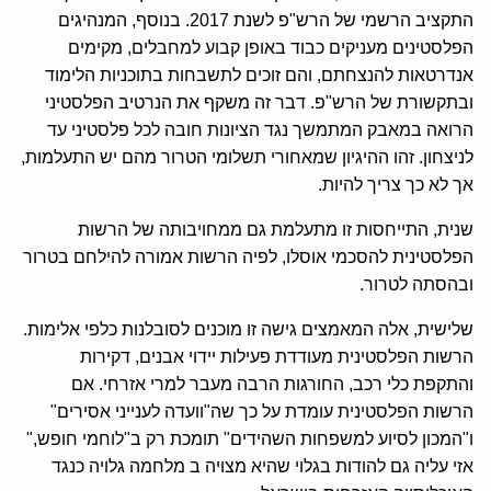
התקציב הרשמי של הרש"פ לשנת 2017. בנוסף, המנהיגים
הפלסטינים מעניקים כבוד באופן קבוע למחבלים, מקימים
אנדרטאות להנצחתם, והם זוכים לתשבחות בתוכניות הלימוד
ובתקשורת של הרש"פ. דבר זה משקף את הנרטיב הפלסטיני
הרואה במאבק המתמשך נגד הציונות חובה לכל פלסטיני עד
לניצחון. זהו ההיגיון שמאחורי תשלומי הטרור מהם יש התעלמות,
אך לא כך צריך להיות.
שנית, התייחסות זו מתעלמת גם ממחויבותה של הרשות
הפלסטינית להסכמי אוסלו, לפיה הרשות אמורה להילחם בטרור
ובהסתה לטרור.
שלישית, אלה המאמצים גישה זו מוכנים לסובלנות כלפי אלימות.
הרשות הפלסטינית מעודדת פעילות יידוי אבנים, דקירות
והתקפת כלי רכב, החורגות הרבה מעבר למרי אזרחי. אם
הרשות הפלסטינית עומדת על כך שה"וועדה לענייני אסירים"
ו"המכון לסיוע למשפחות השהידים" תומכת רק ב"לוחמי חופש,"
אזי עליה גם להודות בגלוי שהיא מצויה ב מלחמה גלויה כנגד