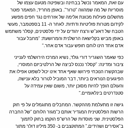
עם זאת, המאמר נכשל בבחינה ובשפיטה מטעם עצמו של
מוסריות של מה שמהווה "טרור". באופן מחריד, המאמר פוטר
מתשלום פעילות מכוונת אלימה של אזרחים נגד חפים מפשע
לקידום מטרות פוליטיות ודתיות. לאחר ה- 11 בספטמבר, מעשי
הטבח של דאע"ש ורצח יהודים על ידי פלסטינים, קסלר משתמש
באופן מביש בקלישאה הרשלנית והמרושעת: "מחבל עבור
אדם אחד הינו לוחם חופש עבור אדם אחר."
כפי שאמר השגריר דורי גולד, נשיא המרכז הירושלמי לענייני
ציבור ומדינה: "קסלר נכנס לביצה של הרלטיביזם המוסרי,
שבהקשרו הנוכחי פירושו שאף אחד אינו יכול לשפוט אפילו את
הפיגועים הנוראים ביותר, דבר המוביל לטרור בלא ענישה,
והעולם הופך להיות מסוכן יותר, משום שאין עמידה על
סטנדרטים בינלאומיים."
גישה זו מתעלמת מההקשר. המחבלים מתוגמלים על פי חוק
הרשות הפלסטינית המגדיר אותם כ"מגזר הלוחם "של החברה
הפלסטינית. שני מוסדות של הרש"פ הוקמו בחוק לתמוך
ב"אסירים ושהידים," המתוקצבים ב- 350 מיליון דולר מתוך