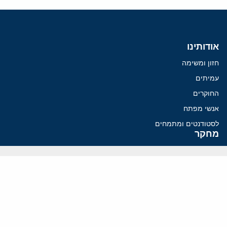
אודותינו
חזון ומשימה
עמיתים
החוקרים
אנשי מפתח
לסטודנטים ומתמחים
מחקר
תימן
תוניסיה
תהליך השלום
רוסיה
קנדה
קטאר