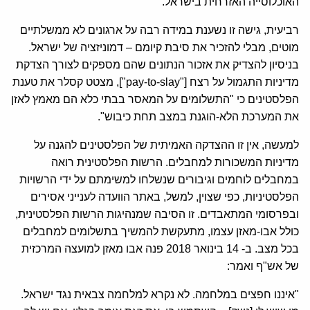
האוכלוסייה האזרחית בישראל.
רביעית, גישה זו נשענת במידה רבה על ארגונים לא ממשלתיים
מוטים, מבלי להזכיר את סיבת קיומם – דמוניזציה של ישראל.
בניסיון להצדיק את אזכור הנתונים שהם מספקים לצורך הצדקת
מדיניות התגמול על רצח ["pay-to-slay"], מצטט קסלר את טענת
הפלסטינים כי "התשלומים על המאסר בבתי כלא הם מאמץ לאזן
את המערכת הלא-הוגנת במצב תחת כיבוש".
למעשה, אין זו ההצדקה האמיתית של הפלסטינים להגנה על
מדיניות המשכורות למחבלים. הרשות הפלסטינית רואה
במחבלים לוחמים וגיבורים שנשלחו למשימתם על ידי הרשויות
הפלסטיניות, כפי שצוין, למשל, באתר הוועדה לענייני אסירים
ובפרסומי המתאבדים. זו הסיבה שמנהיגות הרשות הפלסטינית,
כולל אבו-מאזן עצמו, מתעקשת להמשיך בתשלומים למחבלים
בכל מצב. ב- 14 בינואר 2018 פנה אבו מאזן למועצה המרכזית
של אש"ף ואמר:
"איננו חפצים במלחמה. לא נקרא למלחמה צבאית נגד ישראל.