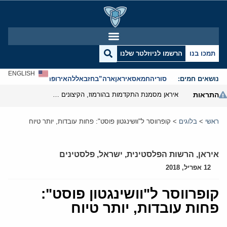
תמכו בנו
הרשמו לניוזלטר שלנו
ENGLISH
נושאים חמים:
סוריה
חמאס
איראן
ארה”ב
חזבאללה
אירופה
אנטישמיות
התראות
איראן מסמנת התקדמות בהורמוז, הקיצונים מנסים לבלום
ראשי
>
בלוגים
>
קופרווסר ל"וושינגטון פוסט": פחות עובדות, יותר טיוח
איראן
,
הרשות הפלסטינית
,
ישראל
,
פלסטינים
12 אפריל, 2018
קופרווסר ל"וושינגטון פוסט":
פחות עובדות, יותר טיוח