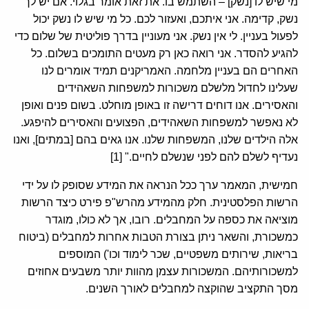
מי שיש לו [נשק] – השתמש בו. את זאת אומר בגלוי. אם יש לך
נשק, קדימה. אני איתכם, ואעזור לכם. כל מי שיש לו נשק יכול
לפעול בעניין. לי אין נשק. אני מעוניין בדרך פוליטית של שלום כדי
להגיע להסדר. אני רואה כאן רק מעטים התומכים בשלום. כל
האחרים הם בעניין מלחמה. האמריקנים תמיד אומרים לנו
שעלינו לחדול מלשלם משכורות למשפחות השאהידים
והאסירים. אנו דוחים דרישה זו באופן מוחלט. בשום פנים ואופן
לא נאפשר למשפחות השאהידים, הפצועים והאסירים להיפגע.
אלה הילדים שלנו, המשפחות שלנו. אנו גאים בהם [במתים], ואנו
נעדיף לשלם להם לפני שנשלם לחיים." [1]
חמישית, המאמר ערך ככל הנראה את המידע שסופק לו על ידי
הרשות הפלסטינית. חלק מהמידע מהרש"פ פירט כיצד הרשות
מוציאה את כספה על המחבלים. רובו, אך לא כולו, מוגדר
כמשכורת, והשאר ניתן בצורת הטבות אחרות למחבלים (ביטוח
בריאות, שירותים משפטיים, שכר לימוד וכו') המוספים
למשכורותיהם. המשכורות עצמן מהוות יותר משבעים אחוזים
מסך התקציב שהוקצה למחבלים לאורך השנים.