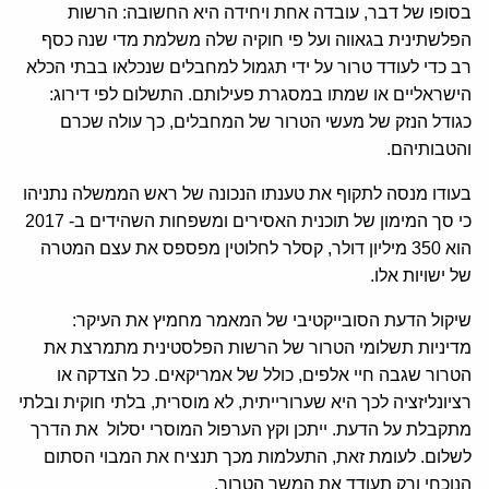
בסופו של דבר, עובדה אחת ויחידה היא החשובה: הרשות
הפלשתינית בגאווה ועל פי חוקיה שלה משלמת מדי שנה כסף
רב כדי לעודד טרור על ידי תגמול למחבלים שנכלאו בבתי הכלא
הישראליים או שמתו במסגרת פעילותם. התשלום לפי דירוג:
כגודל הנזק של מעשי הטרור של המחבלים, כך עולה שכרם
והטבותיהם.
בעודו מנסה לתקוף את טענתו הנכונה של ראש הממשלה נתניהו
כי סך המימון של תוכנית האסירים ומשפחות השהידים ב- 2017
הוא 350 מיליון דולר, קסלר לחלוטין מפספס את עצם המטרה
של ישויות אלו.
שיקול הדעת הסובייקטיבי של המאמר מחמיץ את העיקר:
מדיניות תשלומי הטרור של הרשות הפלסטינית מתמרצת את
הטרור שגבה חיי אלפים, כולל של אמריקאים. כל הצדקה או
רציונליזציה לכך היא שערורייתית, לא מוסרית, בלתי חוקית ובלתי
מתקבלת על הדעת. ייתכן וקץ הערפול המוסרי יסלול את הדרך
לשלום. לעומת זאת, התעלמות מכך תנציח את המבוי הסתום
הנוכחי ורק תעודד את המשך הטרור.