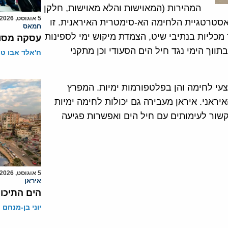
המהירות (המאוישות והלא מאוישות, חלקן
5 אוגוסט, 2026
סטרטגיית הלחימה הא-סימטרית האיראנית. זו
חמאס
 מכליות בנתיבי שיט, הצמדת מיקוש ימי לספינות
עסקה מסוכ
תווך הימי נגד חיל הים הסעודי וכן מתקני
ח'אלד אבו ט
עי לחימה והן בפלטפורמות ימיות. המפרץ
יראני. איראן מעבירה גם יכולות לחימה ימיות
שור לעימותים עם חיל הים ואפשרות פגיעה
5 אוגוסט, 2026
איראן
הים התיכון
יוני בן-מנחם