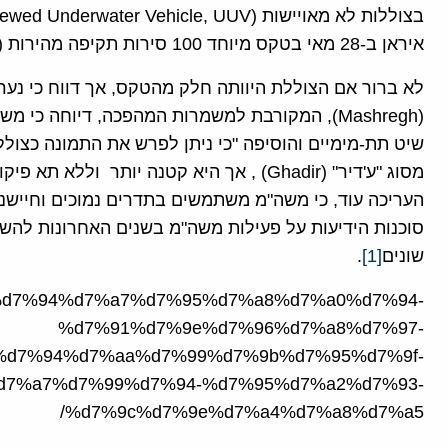
איראן ב-28 מאי בטקס מיוחד 100 סירות תקיפה מהירות (FAC) עבור חיל הים של משמרות המהפכה.
לא ברור אם הצוללת היוותה חלק מהטקס, אך דווח כי נערכו
(Mashregh), המקורבת למשמרות המהפכה, דיוחה כ
שיט תת-מימיים והוסיפה "כי ניתן לפרש את התמונה כצול
מסוג "ע'דיר" (Ghadir) , אך היא קטנה יותר וללא תא פיקוד לאור גודלה נראה כי
העריכה עוד, כי משה"מ משתמשים בתדרים נמוכים וחיישנ
סוכנות הידיעות על פעילות משה"מ בשנים האחרונות להשי
שונים
[1]
.
rticle/%d7%94%d7%a7%d7%95%d7%a8%d7%a0%d7%94-
%d7%91%d7%9e%d7%96%d7%a8%d7%97-
%d7%94%d7%aa%d7%99%d7%9b%d7%95%d7%9f-
7%a7%d7%99%d7%94-%d7%95%d7%a2%d7%93-
%d7%9c%d7%9e%d7%a4%d7%a8%d7%a5/