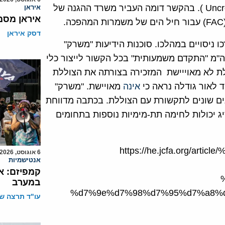
בצוללות לא מאויישות (Uncrewed Underwater Vehicle, UUV ). בהקשר דומה העביר משרד ההגנה של
איראן
איראן מסמ
דסק איראן
 ניסויים במהלכו. סוכנות הידיעות "משרק"
י משה"מ "התקדם משמעותית" בכל הקשור לייצור כלי
לת לא מאוייישת המזכירה בצורתה את הצוללת
אינה
מאויישת. "משרק"
ים שונים לתקשורת עם הצוללת. בכתבה מדווחת
ג יכולות לחימה תת-מימיות נוספות בתחומים
https://he.jcfa.org/a
6 אוגוסט, 2026
אנטישמיות
קמפיזם: א
במערב
%d7%9e%d7%98%d7%95%d7%a8%d
עו"ד תרצה שו