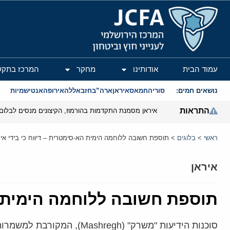
המרכז הירושלמי לענייני חוץ וביטחון
עמוד הבית
אודותינו
מחקר
המרכז בתקש
נושאים חמים:
סוריה
חמאס
איראן
ארה”ב
חזבאללה
אירופה
אנטישמיות
התראות
איראן מסמנת התקדמות בהורמוז, הקיצונים מנסים לבלום
ראשי
>
בלוגים
>
תוספת חשובה ללוחמה הימית הא-סימטרית – דיווח כי בידי איר
איראן
תוספת חשובה ללוחמה הימית הא
סוכנות הידיעות "משרק" (h