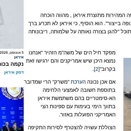
 המהירות מתוצרת איראן , מהווה הוכחה
ה בייצור". הוא הוסיף, כי איראן לא תכרע ברך
וכל "להגן בצורה נאותה על שלמותה, ריבונותה
מפקד חיל הים של משה"מ הזהיר "אנחנו
5 אוגוסט, 2026
איראן
נמצא היכן שיש אמריקנים והם ירגישו זאת
נקמה בכות
בקרוב"
[2]
.
דסק איראן
אם אכן נכונה
הערכת
"משרק" הרי שמדובר
בתוספת חשובה לאמצעי הלחימה
הא-סימטריים בהם משתמשת איראן
בתווך הימי בעימות עם ספינות הצי
האמריקני הפועלות באזור.
הצוללת עשויה להצטרף לסירות התקיפה