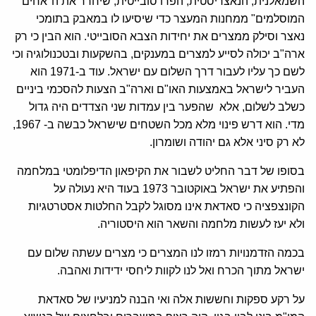
השמאלנית, הנאצריסטית, הפרו סובייטית, שיחרר את ה"אחים
המוסלמים" ממחנות המעצר כדי שיסיעו לו במאבק בתומכי
נאצר וסילק ממצרים את יחידות הצבא הסובייטי. הוא הבין כי רק
ארה"ב יכולה לסייע למצרים במענקים, בהשקעות ובטכנולוגיה וכי
לשם כך עליו לעבור דרך השלום עם ישראל. עוד ב-1971 הוא
העביר לישראל באמצעות האו"ם וארה"ב הצעות להסכמי ביניים
כשלב לשלום, אלא שהפער בין עמדות שני הצדדים היה גדול
מדי. הוא דרש פינוי מלא מכל השטחים שישראל כבשה ב- 1967,
לא רק סיני אלא גם יהודה ושומרון.
בסופו של דבר החליט לשבור את הקיפאון הדיפלומטי במלחמה
והפתיע את ישראל באוקטובר 1973 בעוד היא נעולה על
הקונצפציה כי סאדאת אינו מסוגל לקבל החלטות אסטרטגיות
ולא יעז לעשות מלחמה והשאר הוא היסטוריה.
בכמה הזדמנויות רמזו לנו המצרים כי מצרים עשתה שלום עם
ישראל מתוך הכרח ואל לנו לקוות ליחסי ידידות ואהבה.
על רקע ספקות וחששות אלה ואי הבנה למניעיו של סאדאת