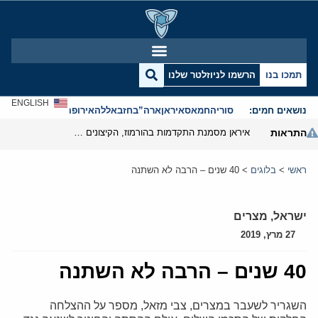
תמכו בנו
הרשמו לניוזלטר שלנו
ENGLISH
נושאים חמים:
סוריה
חמאס
איראן
ארה”ב
חזבאללה
אירופה
אנטישמיות
התראות
איראן מסמנת התקדמות בהורמוז, הקיצונים מנסים לבלום
ראשי
>
בלוגים
>
40 שנים – הרבה לא השתנה
ישראל
,
מצרים
27 מרץ, 2019
40 שנים – הרבה לא השתנה
השגריר לשעבר במצרים, צבי מזאל, מספר על ההצלחה