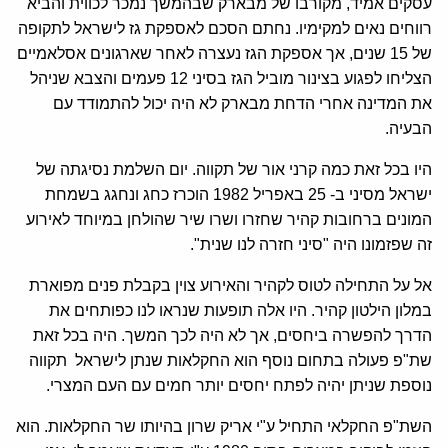
עסקים אמיד, מקורבו של מבארק שבהמשך נמכר לכווית והביא
רווחים נאים למקימיו. נחתם הסכם לאספקת גז לישראל לתקופה
של 15 שנים, אך אספקת הגז נעצרה לאחר שארגונים אסלאמיים
הצליחו לפגוע בצינור מוביל הגז בסיני 12 פעמים והצבא שניהל
את המדינה אחרי הדחת מבארק לא היה יכול להתמודד עם
הבעיה.
היו בכל זאת כמה קרני אור של תקווה. יום השלמת נסיגתה של
ישראל מסיני ב- 25 באפריל 1982 הוכרז כחג ונחגג בשמחת
המונים ברחובות קהיר שחזרו ושרו שיר שהולחן במיוחד לאירוע
זה שפזמונו היה "סיני חזרה לנו שנית".
אל על התחילה לטוס לקהיר והאירוע צוין בקבלת פנים מפוארת
במלון הילטון קהיר. היו אלה תופעות שנראו לנו כפותחים את
הדרך להפשרה ביחסים, אך לא היה לכך המשך. היה בכל זאת
שת"פ פעולה בתחום נוסף הוא החקלאות שנתן לישראל תקווה
נוספת שניתן יהיה לפתח יחסים יותר חמים עם העם המצרי.
השת"פ החקלאי התחיל ע"י אריק שרון בהיותו שר החקלאות. הוא