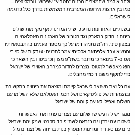
ולהביא למה שהמצרים מכנים "תטביע" שפרושו נורמליזציה –
כמו בין ארצות אירופה המערבית המשמשות בדרך כלל כדוגמה
לישראלים.
בשנתיים האחרונות נודע כי שתי המדינות אף מקיימות שת"פ
ביטחוני הדוק במאבק נגד הטרור של הארגונים האסלאמיים
בצפון סיני. רה"מ נתניהו רמז על כך מספר פעמים בהתבטאויותיו
והנשיא עבד אלפתאח אלסיסי אמר לתכנית 60 דקות של סי בי
אס ב- 7 בינואר כי מדובר בשת"פ מצוין וכי ביטויו בין השאר כי
הוא מאפשר למטוסי מצרים לחדור למרחב האווירי של ישראל
כדי לתקוף משם ריכוזי מחבלים.
עם כל זאת השנאה לישראל קיימת ומוצאת את ביטויה בתקשורת
ובהצהרות של פוליטיקאים ושל חכמי האסלאם שלא השלימו עם
השלום ואפילו לא עם קיומה של ישראל.
מנגד יש להדגיש שהשלום עם מצרים פתח את האפשרות
לשלום עם ירדן וגם כנראה לשת"פ הדיסקרטי שמקיימת ישראל
כיום עם סעודיה ומדינות המפרץ בנות בריתה של מצרים מול