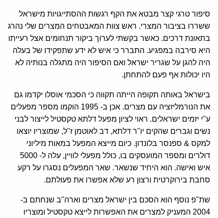
סיפור טרגי קצר מבטא את הקף רגשות ההסתייגויות מישראל
ששררו בציבור המצרי. ראש צוות המאבטחים המצרים שלי נהרג
בתאונת דרכים. כאשר בקשתי לערוך ביקור תנחומים אצל רעייתו
היא סירבה במפגיע. התברר כי איש לא ידע שתפקידו של בעלה
היה להגן על שגריר ישראל ואם הסיפור היה מתגלה בנותיה לא
היו יכולות אף פעם להתחתן.
בישראל באותה תקופה הייתה תקווה כי הסכמי אוסלו יקדמו גם
את הנורמליזציה עם מצרים. אכן ב- 1995 הוקמו מספר מפעלים
ע"י יזמים ישראלים. ראוי לציון מפעל דלתא טקסטיל לייצור לבני
נשים וגברים שהקים יו"ר דלתא, דב לאוטמן ז"ל, שמוצריו יוצאו
למקס & ספנסר בלונדון. כיום מייצא המפעל במאות מיליוני
דולרים ומספר המועסקים בו, כולל מפעלי לוויין, עלה ל- 5000
איש ואישה. הוא היחיד שנשאר. שאר המפעלים נסגרו על רקע
סחבת בירוקרטית ורצון רע שלא אפשרו את פעולתם.
שת"פ נוסף הוא הסכם בין ישראל מצרים וארה"ב שנחתם ב-
2004 המעניק למצרים את האפשרות לייצא טקסטיל ומוצריו