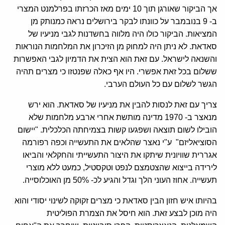
אך הביקור שאורגן תוך 10 ימים מאז הכרזתו בפרלמנט המצרי
ב- 9 בנובמבר על כוונתו לבקר בירושלים נראה כמנותק מן
המציאות. הביקור כולו היה מלווה בחשדנות לגבי מניעיו של
סאדאת. לא ניתן היה למחוק מן הזיכרון את המלחמות הנוראות
והשנאה לישראל. עם זאת הוא הצית את הדמיון לגבי האפשרות
ששלום בכל זאת אפשרי. היו אף כאלה שפנטזו כי מצרים תהיה
הגשר לשלום עם כל העולם הערבי.
צריך עם זאת לנסות להבין את מניעיו של סאדאת. הוא ירש
מנאצר ב- 1970 מדינה מותשת אחרי ארבע מלחמות שלא
הובילו לשום תוצאה ושפגעו קשות בצמיחתה הכלכלית. "יישום
הסוציאליזם" ע"י נאצר שהלאים את התעשייה וכפה רפורמה
אגררית שוויונית שיתקו את היצור התעשייתי והחקלאי והביאו
לירידה בייצוא שהצטמצם לנפט וטקסטיל, כמעט ללא מוצרי
תעשייה. אחוז העוני הלך וגדל והגיע לכ- 50% מן האוכלוסייה.
בהיותו איש חזון הבין סאדאת כי מצרים זקוקה לשינוי יסודי והוא
היה מוכן לבצע זאת. הוא חיסל את הצמרת הפוליטית