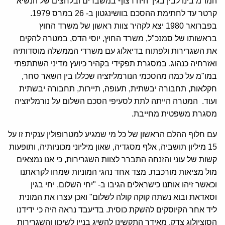
המו"מ בינו לבין בגין היה רצוף במשברים ובלחצים של הנשיא
קרטר עד לחתימת ההסכם בוושינגטון ב- 26 במרס 1979.
בפברואר 1980 יצא לקהיר צוות ראשון של משרד החוץ
בראשותו של סמנכ"ל, משרד החוץ, יוסי הדס, במטרה להקים
את השגרירות ולפתוח בדיאלוג עם משרדי הממשלה מוסדותיה
ואזרחיה כנהוג. במסגרת תפקידי בקהיר כיועץ מדיני השתתפתי
במו"מ על כמה מהסכמי הנורמליזציה שכללו בין השאר סחר,
חקלאות, תחבורה יבשתית, תעופה, תיירות, תחבורה יבשתית
ועוד. המטרה הייתה לתת לסעיפי הסכם השלום על נורמליזציה
מסגרת משפטית מחייבת.
עם חלוף ההלם הראשון של כל מי שמגיע למטרופולין ענקית זו על
15 מיליון תושביה, אלף מסגדיה, שאון מיליוני מכוניותיה, ותופעות
קשות של עוני והזנחה התברר לצוות השגרירות, כי אנו נמצאים
מול מציאות מורכבת. מצד אחד נהגי המוניות שמחו לקראתנו
וכאשר זיהו אותנו כישראלים הגיבו ב- "יחי השלום, יחי בגין
וסאדאת ובוא נשתה קוקה קולה לשלום" ואכן עצרו את המונית
ליד אחר הקיוסקים להשקת כוסית. בדיעבד נראה היה כי ידידנו
הסוציולוג צדק. מאידך התקשינו להשיג בניין לשיכון והשגרירות