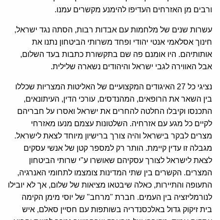
ורבים מן האזרחים העדיפו להימנע מקשרים עמנו.
עשרות שנים של מלחמות עם אבדות רבות, הסתה נגד ישראל,
חינוך אסלאמי אנטי יהודי ופחד משרותי הביטחון נתנו את
אותותיהם. היו אומנם פה שם בתקשורת כתבות בעד השלום,
אבל האווירה לגבי ישראל והיהודים נשארה שלילית.
נציגי כל 27 האיגודים המקצועיים של האליטות המצריות שכללו
בין השאר את הרופאים, המהנדסים, עורכי הדין, העיתונאים,
התכנסו וקיבלו החלטה להחרים את ישראל ואסרו על חבריהם
לקיים כל מגע עם אזרחיה. השלטונות עצמם מנעו מאזרחי
מצרים לבקר בישראל והיה צורך ברישיון מיוחד לצאת לישראל.
מגבלה זו עדין קיימת. הותר רק למספר קטן של אנשי עסקים
לצאת לישראל לצורך עסקיהם שאושרו ע"י שרותי הביטחון
המצרים. הקשרים בין שתי המדינות צומצמו לתחומי האנרגיה,
התעופה והתיירות, כאלה שיבטאו מציאות של שלום, אך לא יובילו
לנורמליזציה בין העמים. חברת "מרחב" של יוסי מימן הקימה
בית זיקוק גדול באלכסנדריה בשותפות עם חסיין סאלם, איש