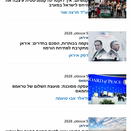
קמפיזם: איך דוקטרינה קומוניסטית עיצבה את
היחס לישראל במערב
עו"ד תרצה שור
5 אוגוסט, 2026
איראן
נקמה בכותרות, הסכם בחדרים: איראן
מתקרבת לפתיחת הורמוז
דסק איראן
5 אוגוסט, 2026
חמאס
עסקה מסוכנת: מועצת השלום של טראמפ
וחמאס
ח'אלד אבו טועמה
5 אוגוסט, 2026
איראן