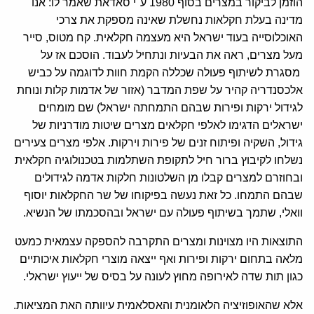
הוזמן לביקור במצרים בסוף 1980 ע"י סאדאת שאמר לו: אנו
מדינה בעלת חקלאות נחשלת שאינה מספקת את צרכי
האוכלוסייה בעוד ישראל היא מעצמה חקלאית. קח מטוס, סייר
מעל מצרים, ראה את הבעיות ונתחיל לעבוד. הוסכם אז על
מסגרת לשיתוף פעולה שכללה הקמת חוות לדוגמה על כביש
אלכסנדריה קהיר על שפת המדבר (אזור של אדמות קלות ונוחת
לגידול ירקות ופירות שבהם התמחתה ישראל) שם מומחים
ישראלים הדגימו לאלפי חקלאים מצרים שיטות מודרניות של
גידול, השקיה ופיתוח זנים של פירות וירקות. אלפי מצרים צעירים
נשלחו לקיבוץ ברור חיל לתקופת השתלמות בטכנולוגיה חקלאית
ובחוזרם למצרים קבלו מן השלטונות חלקות אדמה לגידולים
שבהם התמחו. כל זאת נעשה בפיקוחו של שר החקלאות יוסוף
וואלי, שתמך בשיתוף פעולה עם ישראל ובהסכמתו של הנשיא.
התוצאות היו מצוינות ומצרים התקרבה להספקה עצמאית כמעט
מלאה בתחום ירקות ופירות ואף ייצאה מוצרי חקלאות איכותיים
כגון תות שדה לאירופה מחוץ לעונה על בסיס של ייעוץ ישראלי.
אלא שהאופוזיציה הלאומנית והאסלאמית עיוותה האת המציאות.