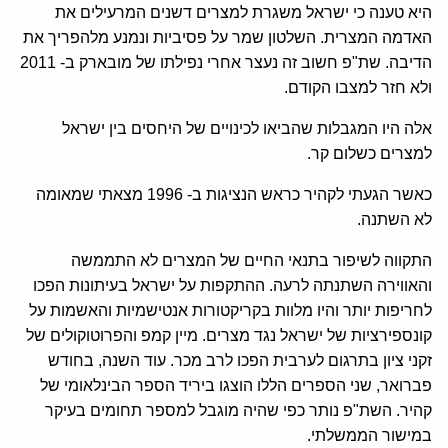
היא טענה כי ישראל משגרת למצרים דשנים המרעילים את
האדמה המצרית. השלטון שמר על פסיביות ונמנע מלהפריך את
הדיבה. שת"פ חשוב זה נעצר אחרי נפילתו של מובארק ב- 2011
ולא חזר למצבו הקודם.
אלה היו המגבלות שהביאו לכינויים של היחסים בין ישראל
למצרים כשלום קר.
כאשר הגעתי לקהיר כראש הנציגות ב- 1996 מצאתי שמאומה
לא השתנה.
התקווה לשיפור בתנאי החיים של המצרים לא התממשה
והאווירה השתנתה לרעה. ההתקפות על ישראל בעיתונות הפכו
לחריפות יותר והיו מלוות בקריקטורות אנטישמיות והאשמות על
קונספירציות של ישראל נגד מצרים. מיין קמפ והפרוטוקולים של
זקני ציון בתרגום לערבית הפכו לרב מכר. עוד השנה, בחודש
פברואר, שני הספרים הללו הוצגו ביריד הספר הבינלאומי של
קהיר. השת"פ נותר כפי שהיה מוגבל למספר תחומים בעיקר
במישור הממשלתי.