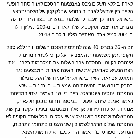
לארה"ב ללא תשלום מכס באמצעות ההסכם לאזור סחר חופשי
הקיים בין ישראל לארה"ב בתנאי שחלק קטן של היצור יתבצע
בישראל ואחר כך יועבר להשלמתו במצרים. בצורה זו הגדילה
מצרים את ייצוא הטקסטיל שלה לארה"ב, מ-200 מיליון דולר
ב-2005 למיליארד ומאתיים מיליון דולר ב-2018.
יום ה- 26 במרס, 40 שנה לחתימת הסכם השלום. זוהי ללא ספק
תקופת זמן משמעותית המצביעה על כך כי לשתי המדינות
אינטרס בקיומו. ההסכם עבר בשלום את המלחמות בלבנון, את
רצח הנשיא סאדאת, את שתי האינתיפאדות והמבצעים נגד
חמאס. עם זאת השיח בישראל על עתידו של השלום מלווה
בספקות וחששות. הטענות המושמעות – והן נכונות – שלא
התפתחו יחסים אינטראקטיביים בין שני העמים. שתי המדינות
כאמור אמנם שיתפו פעולה במספר תחומים כגון חקלאות,
אנרגיה, תעופה ותיירות, אך אלה הצטמצמו בעיקר לקשר בין שתי
הממשלות ולמספר מועט של אנשי עסקים. בכל אותה תקופה לא
התפתח שת"פ הראוי לשמו בין שני העמים בתחומי התרבות,
המדע ,הספורט וכו' האמור היה לשבור את חומות השנאה