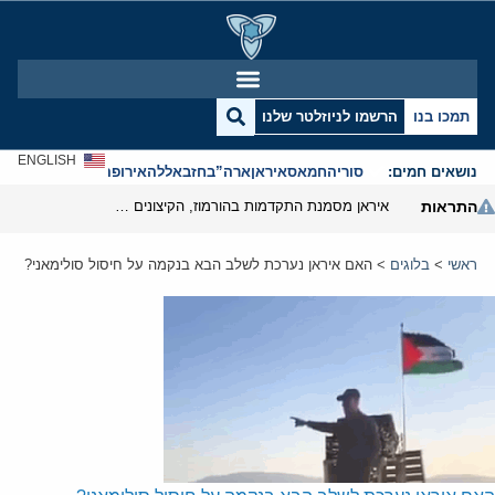
תמכו בנו
הרשמו לניוזלטר שלנו
ENGLISH
נושאים חמים:
סוריה
חמאס
איראן
ארה”ב
חזבאללה
אירופה
אנטישמיות
התראות
איראן מסמנת התקדמות בהורמוז, הקיצונים מנסים לבלום
ראשי
>
בלוגים
>
האם איראן נערכת לשלב הבא בנקמה על חיסול סולימאני?