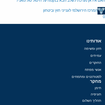
האם איראן נערכת לשלב הבא בנקמה על חיסול סולימאני?
המרכז הירושלמי לענייני חוץ וביטחון
0
אודותינו
חזון ומשימה
עמיתים
החוקרים
אנשי מפתח
לסטודנטים ומתמחים
מחקר
תימן
תוניסיה
תהליך השלום