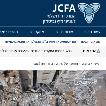
המרכז הירושלמי לענייני חוץ וביטחון
עמוד הבית
אודותינו
מחקר
המרכז בתקש
נושאים חמים:
סוריה
חמאס
איראן
ארה”ב
חזבאללה
אירופה
אנטישמיות
התראות
איראן מסמנת התקדמות בהורמוז, הקיצונים מנסים לבלום
ראשי
>
בלוגים
>
האתגר של שיקום רצועת עזה (שוב)