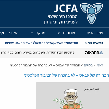
המרכז הירושלמי לענייני חוץ וביטחון
עמוד הבית
אודותינו
מחקר
המרכז בתקש
נושאים חמים:
סוריה
חמאס
איראן
ארה”ב
חזבאללה
אירופה
אנטישמיות
התראות
פזשכיאן רוצה הסדרה, השמרנים באיראן רוצים מנוף לחץ ב
ראשי
>
בלוגים
>
הבחירה של עבאס – לא בהכרח של הציבור הפלסטיני
הבחירה של עבאס – לא בהכרח של הציבור הפלסטיני