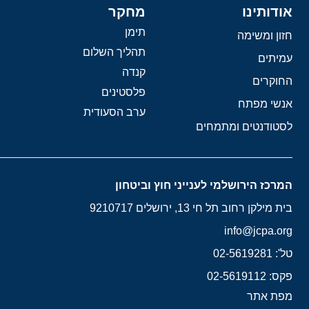
אודותינו
מחקר
תימן
חזון ומשימה
תהליך השלום
עמיתים
קנדה
החוקרים
פלסטינים
אנשי מפתח
ערב הסעודית
לסטודנטים ומתמחים
המרכז הירושלמי לענייני חוץ וביטחון
בית מילקן רחוב תל חי 13, ירושלים 9210717
info@jcpa.org
טל': 02-5619281
פקס: 02-5619112
מפת אתר