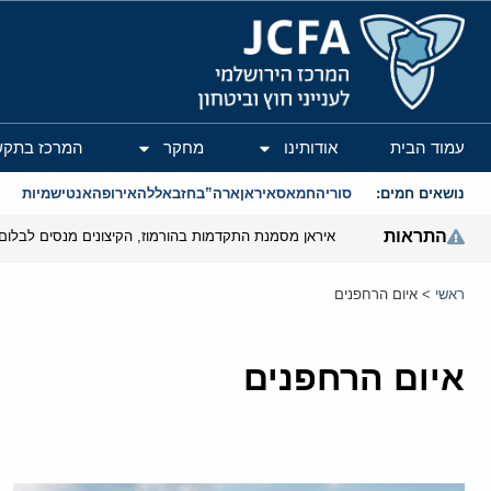
המרכז הירושלמי לענייני חוץ וביטחון
עמוד הבית
אודותינו
מחקר
המרכז בתקש
נושאים חמים:
סוריה
חמאס
איראן
ארה”ב
חזבאללה
אירופה
אנטישמיות
התראות
איראן מסמנת התקדמות בהורמוז, הקיצונים מנסים לבלום
ראשי
>
איום הרחפנים
איום הרחפנים