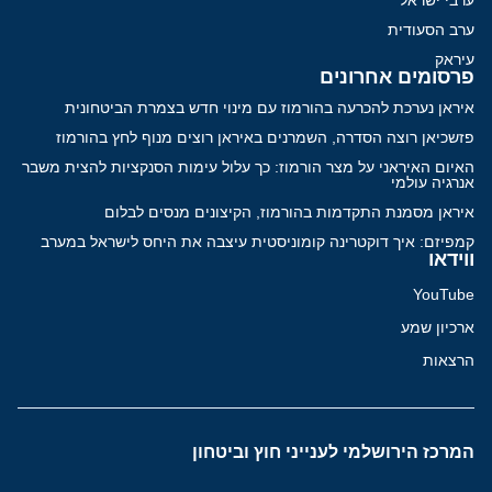
ערב הסעודית
עיראק
פרסומים אחרונים
איראן נערכת להכרעה בהורמוז עם מינוי חדש בצמרת הביטחונית
פזשכיאן רוצה הסדרה, השמרנים באיראן רוצים מנוף לחץ בהורמוז
האיום האיראני על מצר הורמוז: כך עלול עימות הסנקציות להצית משבר
אנרגיה עולמי
איראן מסמנת התקדמות בהורמוז, הקיצונים מנסים לבלום
קמפיזם: איך דוקטרינה קומוניסטית עיצבה את היחס לישראל במערב
ווידאו
YouTube
ארכיון שמע
הרצאות
המרכז הירושלמי לענייני חוץ וביטחון