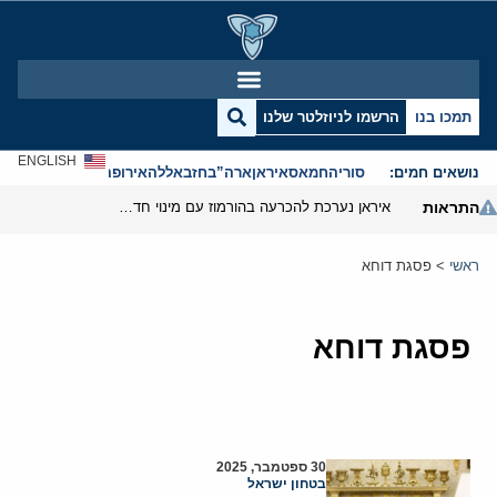
תמכו בנו
הרשמו לניוזלטר שלנו
ENGLISH
נושאים חמים:
סוריה
חמאס
איראן
ארה”ב
חזבאללה
אירופה
אנטישמיות
התראות
איראן נערכת להכרעה בהורמוז עם מינוי חדש בצמרת הביטחונית
ראשי
>
פסגת דוחא
פסגת דוחא
30 ספטמבר, 2025
בטחון ישראל